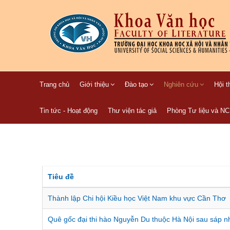
Trang chủ
Giới thiệu
Đào tạo
Nghiên cứu
Hội t
Tin tức - Hoạt động
Thư viện tác giả
Phòng Tư liệu và N
Tiêu đề
Thành lập Chi hội Kiều học Việt Nam khu vực Cần Thơ
Quê gốc đại thi hào Nguyễn Du thuộc Hà Nội sau sáp 