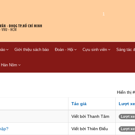
1
hảo
Giới thiệu sách báo
Đoàn - Hội
Cựu sinh viên
Sáng tác &
C Hán Nôm
Hiển thị #
Tác giả
Lượt x
Viết bởi Thanh Tâm
Lượt xe
nhập?
Viết bởi Thiên Điểu
Lượt xe