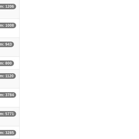
m: 1206
m: 1008
m: 943
m: 800
m: 1120
m: 3784
m: 5771
m: 3285