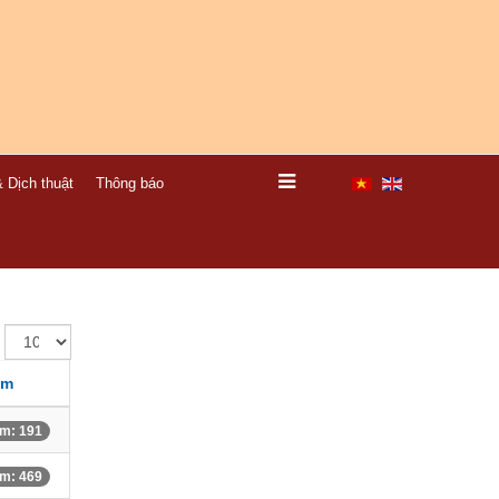
 Dịch thuật
Thông báo
em
m: 191
m: 469