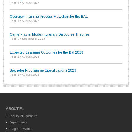
Post: 17 August 2025
Overview Training Process Flowchart for the BAL
Post: 17 August 2025
Game Play in Modern Literary Discourse Theories
Post: 07 September 2023
Expected Learning Outcomes for the Bal 2023
Post: 17 August 2025
Bachelor Programme Specifications 2023
Post: 17 August 2025
ABOUT FL
Faculty of Literature
Departments
Images - Events