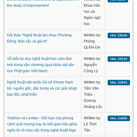
the study of improvement
Khoa Văn
học và
Ngôn ngữ
học
Hội thảo “Nghệ thuật âm nhạc Phương
Written by
Hits: 28040
Đông: Bản sắc và giá trị”
Phòng
QLKH-DA
Về kiểu tư duy nghệ thuật trực cảm tâm
Written by
Hits: 25229
linh trong văn chương (qua khảo sát văn
Nguyễn
học Phật giáo Việt Nam)
Công Lý
Nghệ thuật sân khấu Dù kê Khmer Nam
Written by
Hits: 33893
bộ- nguồn gốc, đặc trưng và các giải pháp
Tiền Văn
bảo tồn, phát triển
Triệu -
Dương
Hoàng Lộc
Trekhov và Levitan - Đôi bạn của phong
Written by
Hits: 24489
cảnh quê hương hay là mối giao hảo giữa
Lê Thời
ngôn từ và màu sắc trong nghệ thuật Nga
Tân