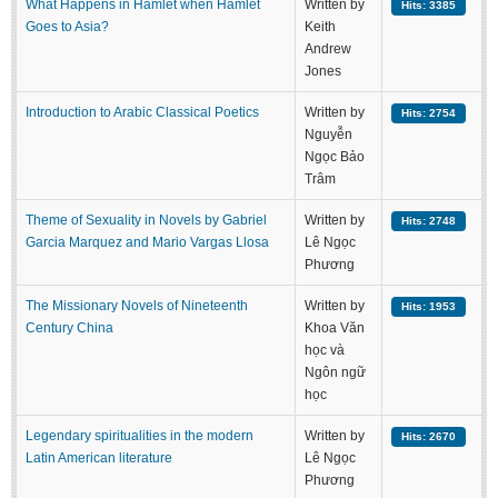
What Happens in Hamlet when Hamlet
Written by
Hits: 3385
Goes to Asia?
Keith
Andrew
Jones
Introduction to Arabic Classical Poetics
Written by
Hits: 2754
Nguyễn
Ngọc Bảo
Trâm
Theme of Sexuality in Novels by Gabriel
Written by
Hits: 2748
Garcia Marquez and Mario Vargas Llosa
Lê Ngọc
Phương
The Missionary Novels of Nineteenth
Written by
Hits: 1953
Century China
Khoa Văn
học và
Ngôn ngữ
học
Legendary spiritualities in the modern
Written by
Hits: 2670
Latin American literature
Lê Ngọc
Phương