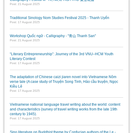
Post: 21 August 2025
Traditional Sinology Nom Studies Festival 2025 - Thanh Uyển
Post: 17 August 2025
Workshop Quốc ngữ - Calligraphy - "青山 Thanh San"
Post: 21 August 2025
“Literary Entrepreneurship”: Journey of the 3rd VNU–HCM Youth
Literary Contest
Post: 17 August 2025
The adaptation of Chinese caizi jiaren novel into Vietnamese Nôm
verse tale (A case study of Truyện Song Tinh, Hảo cầu truyện, Ngọc
Kiều Lê
Post: 17 August 2025
Vietnamese national language travel writing about the world: content
and characteristics (survey of travel writing works from the late 19th
century to 1945).
Post: 17 August 2025
Sino literature on Buddhist theme by Confucian authors of the Le -