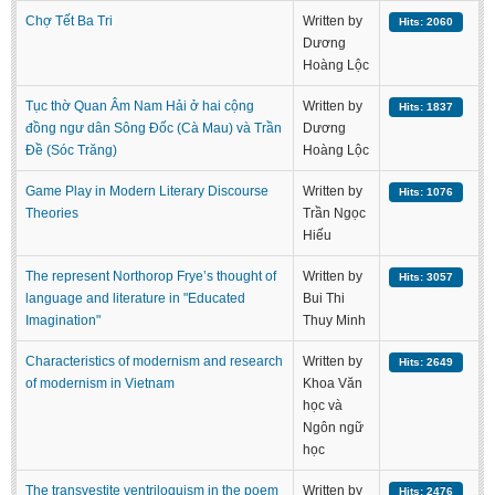
Chợ Tết Ba Tri
Written by
Hits: 2060
Dương
Hoàng Lộc
Tục thờ Quan Âm Nam Hải ở hai cộng
Written by
Hits: 1837
đồng ngư dân Sông Đốc (Cà Mau) và Trần
Dương
Đề (Sóc Trăng)
Hoàng Lộc
Game Play in Modern Literary Discourse
Written by
Hits: 1076
Theories
Trần Ngọc
Hiếu
The represent Northorop Frye’s thought of
Written by
Hits: 3057
language and literature in "Educated
Bui Thi
Imagination"
Thuy Minh
Characteristics of modernism and research
Written by
Hits: 2649
of modernism in Vietnam
Khoa Văn
học và
Ngôn ngữ
học
The transvestite ventriloquism in the poem
Written by
Hits: 2476