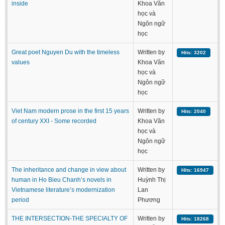
inside
Khoa Văn
học và
Ngôn ngữ
học
Great poet Nguyen Du with the timeless
Written by
Hits: 3202
values
Khoa Văn
học và
Ngôn ngữ
học
Viet Nam modern prose in the first 15 years
Written by
Hits: 2040
of century XXI - Some recorded
Khoa Văn
học và
Ngôn ngữ
học
The inheritance and change in view about
Written by
Hits: 16947
human in Ho Bieu Chanh’s novels in
Huỳnh Thị
Vietnamese literature’s modernization
Lan
period
Phương
THE INTERSECTION-THE SPECIALTY OF
Written by
Hits: 18268