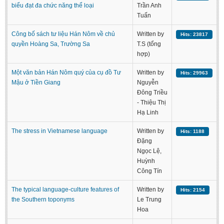
biểu đạt đa chức năng thể loại
Trần Anh
Literature Club
Tuấn
Calligraphy Club
Công bố sách tư liệu Hán Nôm về chủ
Written by
Hits: 23817
quyền Hoàng Sa, Trường Sa
T.S (tổng
hợp)
Một văn bản Hán Nôm quý của cụ đồ Tư
Written by
Hits: 29963
Mậu ở Tiền Giang
Nguyễn
Đông Triều
- Thiệu Thị
Hạ Linh
The stress in Vietnamese language
Written by
Hits: 1188
Đặng
Ngọc Lệ,
Huỳnh
Công Tín
The typical language-culture features of
Written by
Hits: 2154
the Southern toponyms
Le Trung
Hoa