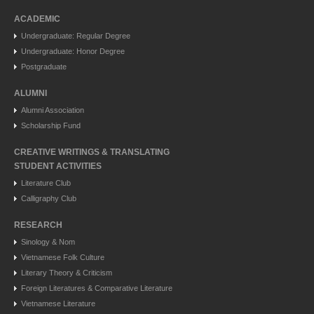
ACADEMIC
Undergraduate: Regular Degree
Undergraduate: Honor Degree
Postgraduate
ALUMNI
Alumni Association
Scholarship Fund
CREATIVE WRITINGS & TRANSLATING
STUDENT ACTIVITIES
Literature Club
Calligraphy Club
RESEARCH
Sinology & Nom
Vietnamese Folk Culture
Literary Theory & Criticism
Foreign Literatures & Comparative Literature
Vietnamese Literature