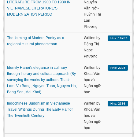
LITERATURE FROM 1900 TO 1930 IN
Nguyễn
VIETNAMESE LITERATURE’S
Văn Nở -
MODERNIZATION PERIOD
Huỳnh Thị
Lan
Phương
The forming of Modern Poetry as a
Written by
Hits: 16787
regional cultural phenomenon
Đặng Thị
Ngọc
Phượng
Identify Hanoi's elegance in culinary
Written by
Hits: 2325
through literary and cultural approach (By
Khoa Văn
surveying the works by authors: Thach
học và
Lam, Vu Bang, Nguyen Tuan, Nguyen Ha,
Ngôn ngữ
Bang Son, Mai Khoi)
học
Indochinese Buddhism in Vietnamese
Written by
Hits: 2396
Travel Writings During The Early Half of
Khoa Văn
The Twentieth Century
học và
Ngôn ngữ
học