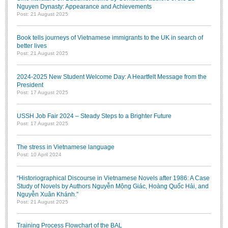
Nguyen Dynasty: Appearance and Achievements
Post: 21 August 2025
Book tells journeys of Vietnamese immigrants to the UK in search of
better lives
Post: 21 August 2025
2024-2025 New Student Welcome Day: A Heartfelt Message from the
President
Post: 17 August 2025
USSH Job Fair 2024 – Steady Steps to a Brighter Future
Post: 17 August 2025
The stress in Vietnamese language
Post: 10 April 2024
“Historiographical Discourse in Vietnamese Novels after 1986: A Case
Study of Novels by Authors Nguyễn Mộng Giác, Hoàng Quốc Hải, and
Nguyễn Xuân Khánh.”
Post: 21 August 2025
Training Process Flowchart of the BAL