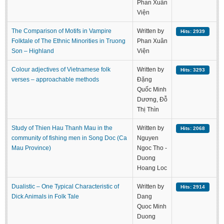
Phan Xuân
Viện
The Comparison of Motifs in Vampire
Written by
Hits: 2939
Folktale of The Ethnic Minorities in Truong
Phan Xuân
Son – Highland
Viện
Colour adjectives of Vietnamese folk
Written by
Hits: 3293
verses – approachable methods
Đặng
Quốc Minh
Dương, Đỗ
Thị Thìn
Study of Thien Hau Thanh Mau in the
Written by
Hits: 2068
community of fishing men in Song Doc (Ca
Nguyen
Mau Province)
Ngoc Tho -
Duong
Hoang Loc
Dualistic – One Typical Characteristic of
Written by
Hits: 2914
Dick Animals in Folk Tale
Dang
Quoc Minh
Duong