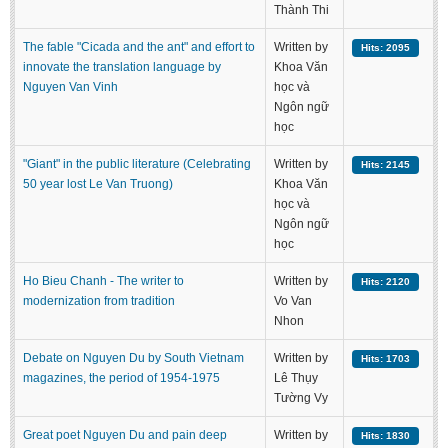
Thành Thi
The fable "Cicada and the ant" and effort to
Written by
Hits: 2095
innovate the translation language by
Khoa Văn
Nguyen Van Vinh
học và
Ngôn ngữ
học
"Giant" in the public literature (Celebrating
Written by
Hits: 2145
50 year lost Le Van Truong)
Khoa Văn
học và
Ngôn ngữ
học
Ho Bieu Chanh - The writer to
Written by
Hits: 2120
modernization from tradition
Vo Van
Nhon
Debate on Nguyen Du by South Vietnam
Written by
Hits: 1703
magazines, the period of 1954-1975
Lê Thụy
Tường Vy
Great poet Nguyen Du and pain deep
Written by
Hits: 1830