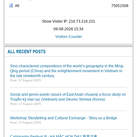
All
75051508
Show Visitor IP: 216.73.216.231
09-08-2026 15:34
Visitors Counter
ALL RECENT POSTS
Sino-charactered compositions of the world’s geography in the Ming-
Qing period (China) and the enlightenment movement in Vietnam in
the late nineteenth century
Post: 17 August 2025
Social and genre-poetic issues of East Asian chuanqi a focus study on
Truyền kỳ mạn lục (Vietnam) and Geumo Sinhwa (Korea).
Post: 17 August 2025
Workshop Storytelling and Cultural Exchange - Story as a Bridge
Post: 17 August 2025
Calligraphy Festival III - HẠ MẶC HOA THƯ 夏墨花書