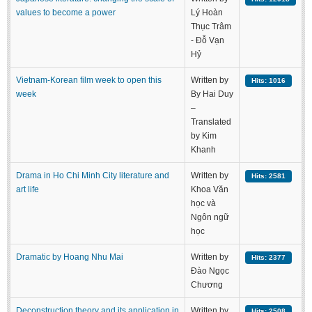
values to become a power
Lý Hoàn
Thục Trâm
- Đỗ Vạn
Hỷ
Vietnam-Korean film week to open this
Written by
Hits: 1016
week
By Hai Duy
–
Translated
by Kim
Khanh
Drama in Ho Chi Minh City literature and
Written by
Hits: 2581
art life
Khoa Văn
học và
Ngôn ngữ
học
Dramatic by Hoang Nhu Mai
Written by
Hits: 2377
Đào Ngọc
Chương
Deconstruction theory and its application in
Written by
Hits: 2508