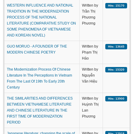
WESTERN INFLUENCE AND NATIONAL
Written by
Hits: 15170
TRADITION IN THE MODERNIZATION
Trần Thị
PROCESS OF THE NATIONAL
Phương
LITERATURE (COMPARATIVE STUDY ON
Phương
SOME PHENOMENA OF VIETNAMESE
AND KOREAN NOVEL)
GUO MORUO - A FOUNDER OF THE
Written by
Hits: 13645
MODERN CHINESE POETRY
Phạm Thị
Hảo
The Modernization Process Of Chinese
Written by
Hits: 15320
Literature In The Perceptions In Vietnam
Nguyễn
From The Last Of 19th To Early 20th
Văn Hiệu
Century
THE SIMILARITIES AND DIFFERENCES
Written by
Hits: 13900
BETWEEN VIETNAMESE LITERATURE
Huỳnh Thị
AND CHINESE LITERATURE IN THE
Lan
FIRST TIME OF MODERNIZATION
Phương
PERIOD
Japanese literature: changing the scale of
Written by
Hits: 12918