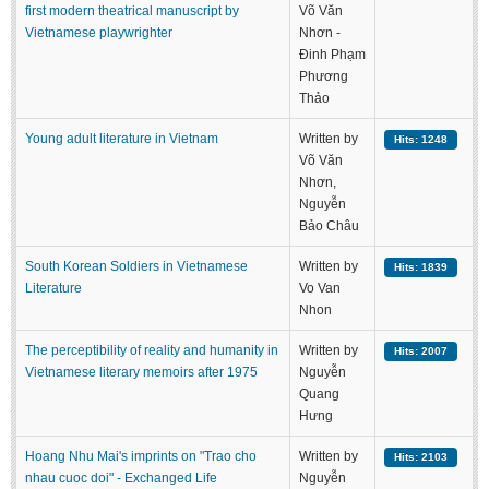
first modern theatrical manuscript by
Võ Văn
Vietnamese playwrighter
Nhơn -
Đinh Phạm
Phương
Thảo
Young adult literature in Vietnam
Written by
Hits: 1248
Võ Văn
Nhơn,
Nguyễn
Bảo Châu
South Korean Soldiers in Vietnamese
Written by
Hits: 1839
Literature
Vo Van
Nhon
The perceptibility of reality and humanity in
Written by
Hits: 2007
Vietnamese literary memoirs after 1975
Nguyễn
Quang
Hưng
Hoang Nhu Mai's imprints on "Trao cho
Written by
Hits: 2103
nhau cuoc doi" - Exchanged Life
Nguyễn