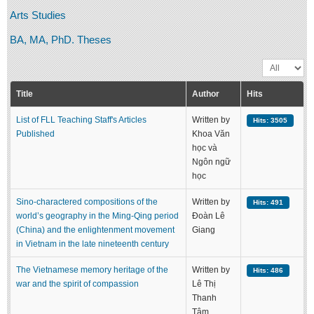
Undergraduate: Regular Degree
Arts Studies
Undergraduate: Honor Degree
BA, MA, PhD. Theses
Postgraduate
Display #
LITERARY WRITINGS & TRANSLATING
Title
Author
Hits
RESEARCH
List of FLL Teaching Staff's Articles
Written by
Hits: 3505
Sinology & Nom
Published
Khoa Văn
học và
Linguistics
Ngôn ngữ
Vietnamese Folk Culture
học
Literary Theory & Criticism
Sino-charactered compositions of the
Written by
Hits: 491
world’s geography in the Ming-Qing period
Đoàn Lê
Vietnamese Literature
(China) and the enlightenment movement
Giang
Foreign Literatures & Comparative Literature
in Vietnam in the late nineteenth century
Theater and Film
The Vietnamese memory heritage of the
Written by
Hits: 486
Culture - History - Philosophy
war and the spirit of compassion
Lê Thị
Thanh
Education
Tâm,