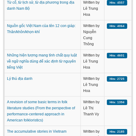
Từ cổ, từ lịch sử, từ địa phương trong địa
Written by
Hits: 4557
danh Nam Bộ
Lê Trung
Hoa
Nguồn gốc Việt Nam của tên 12 con giáp:
Written by
Hits: 4064
Thân/khôn/khọn-khỉ
Nguyễn
Cung
Thông
Những hiện tượng mang tính chất quy luật
Written by
Hits: 4601
về ngữ nghĩa dùng để xác định từ nguyên
Lê Trung
tiếng Việt
Hoa
Lý thú địa danh
Written by
Hits: 2725
Lê Trung
Hoa
A revision of some basic terms in folk
Written by
Hits: 1394
literature studies (From the perspective of
Lê Thị
performance-centered approach in
Thanh Vy
American folkloristics)
The accumulative stories in Vietnam
Written by
Hits: 2185