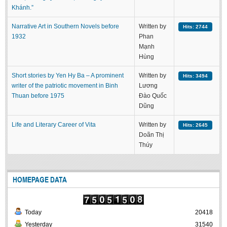
Khánh.”
Narrative Art in Southern Novels before
Written by
Hits: 2744
1932
Phan
Mạnh
Hùng
Short stories by Yen Hy Ba – A prominent
Written by
Hits: 3494
writer of the patriotic movement in Binh
Lương
Thuan before 1975
Đào Quốc
Dũng
Life and Literary Career of Vita
Written by
Hits: 2645
Doãn Thị
Thúy
HOMEPAGE DATA
Today
20418
Yesterday
31540