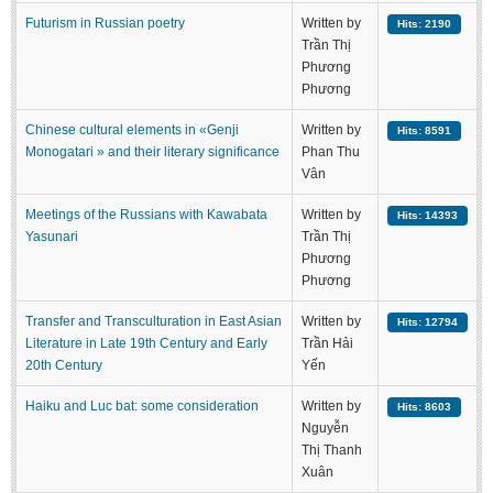
Futurism in Russian poetry
Written by
Hits: 2190
Trần Thị
Phương
Phương
Chinese cultural elements in «Genji
Written by
Hits: 8591
Monogatari » and their literary significance
Phan Thu
Vân
Meetings of the Russians with Kawabata
Written by
Hits: 14393
Yasunari
Trần Thị
Phương
Phương
Transfer and Transculturation in East Asian
Written by
Hits: 12794
Literature in Late 19th Century and Early
Trần Hải
20th Century
Yến
Haiku and Luc bat: some consideration
Written by
Hits: 8603
Nguyễn
Thị Thanh
Xuân