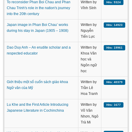
To reconsider Phan Boi Chau and Phan
Written by
Hits: 9324
Chau Trinh's role in the nation's journey
Vĩnh Sính
into the 20th century
Japan image in Phan Boi Chau’ works
Written by
Hits: 14923
during his stay in Japan (1905 – 1908)
Nguyễn
Tiến Lực
Dao Duy Anh – An erudite scholar and a
Written by
Hits: 19961
respected educator
Khoa Văn
học và
Ngôn ngữ
học
Giới thiệu một số cuốn sách giáo khoa
Written by
Hits: 40379
Ngữ văn của Mỹ
Trần Lê
Hoa Tranh
Lu Khe and the First Article Introducing
Written by
Hits: 1677
Japanese Literature in Cochinchina
Võ Văn
Nhơn, Ngô
Trà Mi