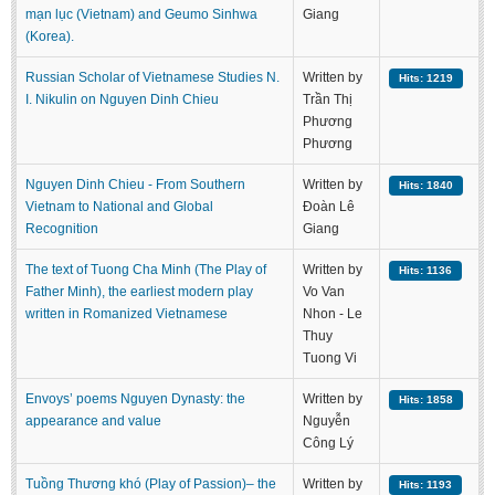
mạn lục (Vietnam) and Geumo Sinhwa
Giang
(Korea).
Russian Scholar of Vietnamese Studies N.
Written by
Hits: 1219
I. Nikulin on Nguyen Dinh Chieu
Trần Thị
Phương
Phương
Nguyen Dinh Chieu - From Southern
Written by
Hits: 1840
Vietnam to National and Global
Đoàn Lê
Recognition
Giang
The text of Tuong Cha Minh (The Play of
Written by
Hits: 1136
Father Minh), the earliest modern play
Vo Van
written in Romanized Vietnamese
Nhon - Le
Thuy
Tuong Vi
Envoys’ poems Nguyen Dynasty: the
Written by
Hits: 1858
appearance and value
Nguyễn
Công Lý
Tuồng Thương khó (Play of Passion)– the
Written by
Hits: 1193