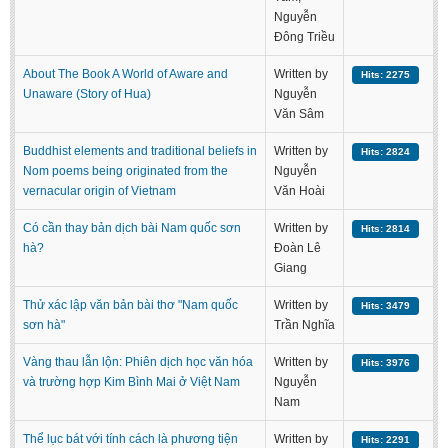
Nguyễn
BA, MA, PhD. Theses
Đông Triều
CONFERENCE
About The Book A World of Aware and
Written by
Hits: 2275
Studies on Vietnamese and Korean Literature and Films
Unaware (Story of Hua)
Nguyễn
Văn Sâm
Modernization process in Japanese literature and in the literatures of
East-Asian region
Buddhist elements and traditional beliefs in
Written by
Hits: 2824
Nom poems being originated from the
Nguyễn
Studies on Sinology & Nom
vernacular origin of Vietnam
Văn Hoài
Vietnamese and Japanese Literature Viewed from an East Asian
Perspective
Có cần thay bản dịch bài Nam quốc sơn
Written by
Hits: 2814
hà?
Đoàn Lê
To Build a Standard Orthography in Schools and the Media
Giang
80 Years of New Poetry and the Self-Reliant Literary Group
Thử xác lập văn bản bài thơ "Nam quốc
Written by
Hits: 3479
ALUMNI
sơn hà"
Trần Nghĩa
Alumni Association
Vàng thau lẫn lộn: Phiên dịch học văn hóa
Written by
Hits: 3976
và trường hợp Kim Bình Mai ở Việt Nam
Nguyễn
Scholarship Fund
Nam
STUDENT ACTIVITIES
Thể lục bát với tính cách là phương tiện
Written by
Hits: 2291