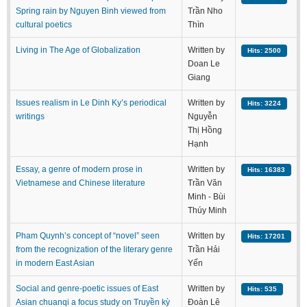
Spring rain by Nguyen Binh viewed from
Trần Nho
cultural poetics
Thìn
Living in The Age of Globalization
Written by
Hits: 2500
Doan Le
Giang
Issues realism in Le Dinh Ky’s periodical
Written by
Hits: 3224
writings
Nguyễn
Thị Hồng
Hạnh
Essay, a genre of modern prose in
Written by
Hits: 16383
Vietnamese and Chinese literature
Trần Văn
Minh - Bùi
Thúy Minh
Pham Quynh’s concept of “novel” seen
Written by
Hits: 17201
from the recognization of the literary genre
Trần Hải
in modern East Asian
Yến
Social and genre-poetic issues of East
Written by
Hits: 535
Asian chuanqi a focus study on Truyền kỳ
Đoàn Lê