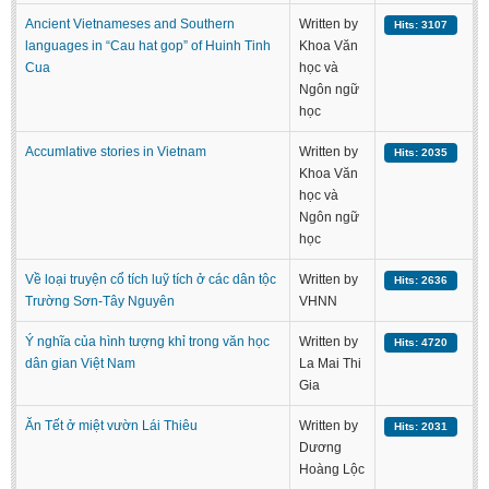
Ancient Vietnameses and Southern
Written by
Hits: 3107
languages in “Cau hat gop” of Huinh Tinh
Khoa Văn
Cua
học và
Ngôn ngữ
học
Accumlative stories in Vietnam
Written by
Hits: 2035
Khoa Văn
học và
Ngôn ngữ
học
Về loại truyện cổ tích luỹ tích ở các dân tộc
Written by
Hits: 2636
Trường Sơn-Tây Nguyên
VHNN
Ý nghĩa của hình tượng khỉ trong văn học
Written by
Hits: 4720
dân gian Việt Nam
La Mai Thi
Gia
Ăn Tết ở miệt vườn Lái Thiêu
Written by
Hits: 2031
Dương
Hoàng Lộc