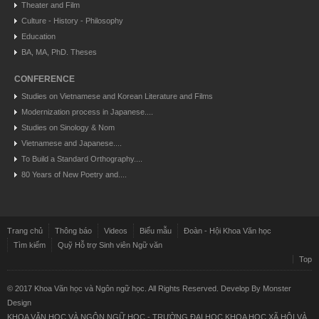
Theater and Film
Culture - History - Philosophy
Education
BA, MA, PhD. Theses
CONFERENCE
Studies on Vietnamese and Korean Literature and Films
Modernization process in Japanese....
Studies on Sinology & Nom
Vietnamese and Japanese....
To Build a Standard Orthography....
80 Years of New Poetry and....
Trang chủ
Thông báo
Videos
Biểu mẫu
Đoàn - Hội Khoa Văn học
Tìm kiếm
Quỹ Hỗ trợ Sinh viên Ngữ văn
Top
© 2017 Khoa Văn học và Ngôn ngữ học. All Rights Reserved. Develop By
Monster
Design
KHOA VĂN HỌC VÀ NGÔN NGỮ HỌC - TRƯỜNG ĐẠI HỌC KHOA HỌC XÃ HỘI VÀ