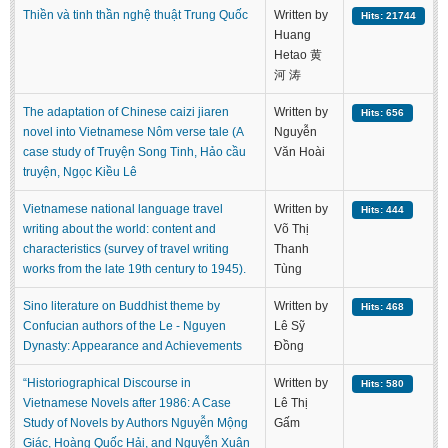
Thiền và tinh thần nghệ thuật Trung Quốc
Written by
Hits: 21744
Huang
Hetao 黄
河 涛
The adaptation of Chinese caizi jiaren
Written by
Hits: 656
novel into Vietnamese Nôm verse tale (A
Nguyễn
case study of Truyện Song Tinh, Hảo cầu
Văn Hoài
truyện, Ngọc Kiều Lê
Vietnamese national language travel
Written by
Hits: 444
writing about the world: content and
Võ Thị
characteristics (survey of travel writing
Thanh
works from the late 19th century to 1945).
Tùng
Sino literature on Buddhist theme by
Written by
Hits: 468
Confucian authors of the Le - Nguyen
Lê Sỹ
Dynasty: Appearance and Achievements
Đồng
“Historiographical Discourse in
Written by
Hits: 580
Vietnamese Novels after 1986: A Case
Lê Thị
Study of Novels by Authors Nguyễn Mộng
Gấm
Giác, Hoàng Quốc Hải, and Nguyễn Xuân