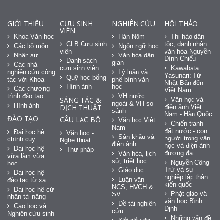
GIỚI THIỆU
CỰU SINH
NGHIÊN CỨU
HỘI THẢO
VIÊN
Khoa Văn học
Hán Nôm
Thi hào dân
CLB Cựu sinh
tộc, danh nhân
Các bộ môn
Ngôn ngữ học
viên
văn hóa Nguyễn
Nhân sự
Văn hóa dân
Đình Chiểu
Danh sách
gian
Các nhà
cựu sinh viên
Kawabata
nghiên cứu cộng
Lý luận và
Yasunari: Từ
Quỹ học bổng
tác với Khoa
phê bình văn
Nhật Bản đến
Hình ảnh
học
Các chương
Việt Nam
trình đào tạo
VH nước
SÁNG TÁC &
Văn học và
ngoài & VH so
Hình ảnh
DỊCH THUẬT
điện ảnh Việt
sánh
Nam - Hàn Quốc
ĐÀO TẠO
CÂU LẠC BỘ
Văn học Việt
Chiến tranh -
Nam
đất nước - con
Đại học hệ
Văn học -
Sân khấu và
người trong văn
chính quy
Nghệ thuật
điện ảnh
học và điện ảnh
Đại học hệ
Thư pháp
đương đại
Văn hóa, lịch
vừa làm vừa
sử, triết học
Nguyễn Công
học
Trứ và sự
Giáo dục
Đại học hệ
nghiệp lập thân
Luận văn
đào tạo từ xa
kiến quốc
NCS, HVCH &
Đại học hệ cử
Phật giáo và
SV
nhân tài năng
văn học Bình
Đề tài nghiên
Cao học và
Định
cứu
Nghiên cứu sinh
Những vấn đề