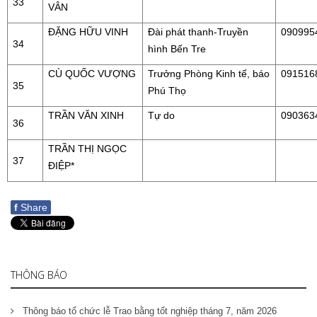
33
VÂN
ĐẶNG HỮU VINH
Đài phát thanh-Truyền
090995
34
hình Bến Tre
CÙ QUỐC VƯỢNG
Trưởng Phòng Kinh tế, báo
091516
35
Phú Thọ
TRẦN VĂN XINH
Tự do
090363
36
TRẦN THỊ NGỌC
37
ĐIỆP*
f
Share
THÔNG BÁO
Thông báo tổ chức lễ Trao bằng tốt nghiệp tháng 7, năm 2026