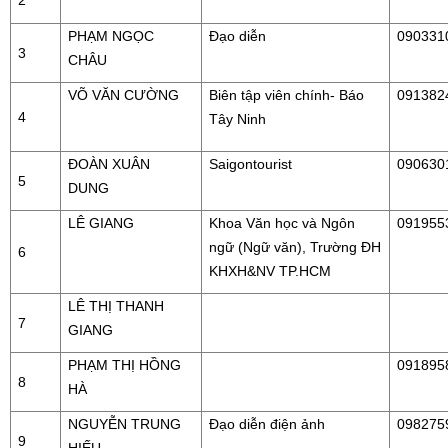
2
PHẠM NGỌC
Đạo diễn
090331
3
CHÂU
VÕ VĂN CƯỜNG
Biên tập viên chính- Báo
091382
4
Tây Ninh
ĐOÀN XUÂN
Saigontourist
090630
5
DUNG
LÊ GIANG
Khoa Văn học và Ngôn
091955
ngữ (Ngữ văn), Trường ĐH
6
KHXH&NV TP.HCM
LÊ THỊ THANH
7
GIANG
PHẠM THỊ HỒNG
091895
8
HÀ
NGUYỄN TRUNG
Đạo diễn điện ảnh
098275
9