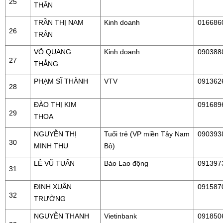
25
THÂN
TRẦN THỊ NAM
Kinh doanh
016686
26
TRÂN
VÕ QUANG
Kinh doanh
090388
27
THẮNG
PHẠM SĨ THÀNH
VTV
091362
28
ĐÀO THỊ KIM
091689
29
THOA
NGUYỄN THỊ
Tuổi trẻ (VP miền Tây Nam
090393
30
MINH THU
Bộ)
LÊ VŨ TUẤN
Báo Lao động
091397
31
ĐINH XUÂN
091587
32
TRƯỜNG
NGUYỄN THANH
Vietinbank
091850