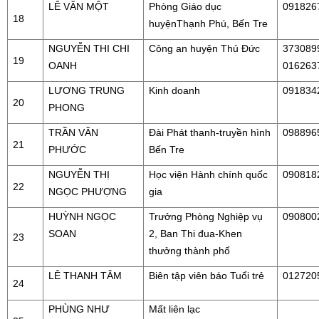
LÊ VĂN MỘT
Phòng Giáo dục
091826
18
huyệnThạnh Phú, Bến Tre
NGUYỄN THI CHI
Công an huyện Thủ Đức
373089
19
OANH
016263
LƯƠNG TRUNG
Kinh doanh
091834
20
PHONG
TRẦN VĂN
Đài Phát thanh-truyền hình
098896
21
PHƯỚC
Bến Tre
NGUYỄN THỊ
Học viện Hành chính quốc
090818
22
NGỌC PHƯỢNG
gia
HUỲNH NGỌC
Trưởng Phòng Nghiệp vụ
090800
SOAN
2, Ban Thi đua-Khen
23
thưởng thành phố
LÊ THANH TÂM
Biên tập viên báo Tuổi trẻ
012720
24
PHÙNG NHƯ
Mất liên lạc