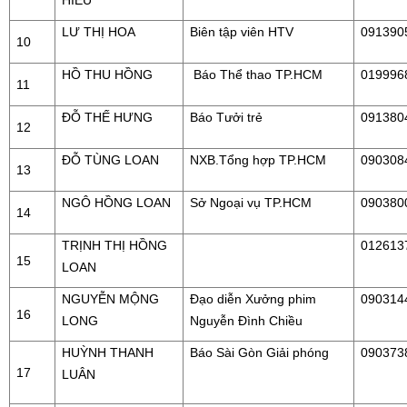
HIẾU
LƯ THỊ HOA
Biên tập viên HTV
091390
10
HỒ THU HỒNG
Báo Thể thao TP.HCM
019996
11
ĐỖ THẾ HƯNG
Báo Tưởi trẻ
091380
12
ĐỖ TÙNG LOAN
NXB.Tổng hợp TP.HCM
090308
13
NGÔ HỒNG LOAN
Sở Ngoại vụ TP.HCM
090380
14
TRỊNH THỊ HỒNG
012613
15
LOAN
NGUYỄN MỘNG
Đạo diễn Xưởng phim
090314
16
LONG
Nguyễn Đình Chiều
HUỲNH THANH
Báo Sài Gòn Giải phóng
090373
17
LUÂN