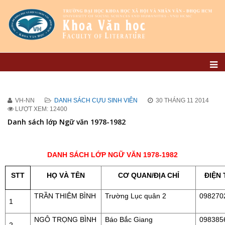
VH-NN
DANH SÁCH CỰU SINH VIÊN
30 THÁNG 11 2014
LƯỢT XEM: 12400
Danh sách lớp Ngữ văn 1978-1982
DANH SÁCH LỚP NGỮ VĂN 1978-1982
STT
HỌ VÀ TÊN
CƠ QUAN/ĐỊA CHỈ
ĐIỆN 
TRẦN THIÊM BÌNH
Trường Lục quân 2
098270
1
NGÔ TRỌNG BÌNH
Báo Bắc Giang
098385