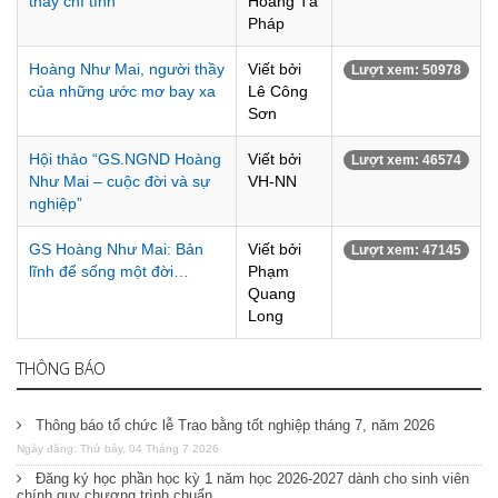
thầy chí tình
Hoàng Tả
Pháp
Hoàng Như Mai, người thầy
Viết bởi
Lượt xem: 50978
của những ước mơ bay xa
Lê Công
Sơn
Hội thảo “GS.NGND Hoàng
Viết bởi
Lượt xem: 46574
Như Mai – cuộc đời và sự
VH-NN
nghiệp”
GS Hoàng Như Mai: Bản
Viết bởi
Lượt xem: 47145
lĩnh để sống một đời…
Phạm
Quang
Long
THÔNG BÁO
Thông báo tổ chức lễ Trao bằng tốt nghiệp tháng 7, năm 2026
Ngày đăng: Thứ bảy, 04 Tháng 7 2026
Đăng ký học phần học kỳ 1 năm học 2026-2027 dành cho sinh viên
chính quy chương trình chuẩn