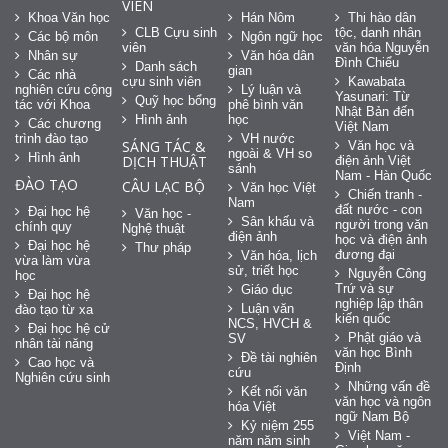
VIÊN
Khoa Văn học
Hán Nôm
Thi hào dân
CLB Cựu sinh
tộc, danh nhân
Các bộ môn
Ngôn ngữ học
viên
văn hóa Nguyễn
Nhân sự
Văn hóa dân
Đình Chiểu
Danh sách
gian
Các nhà
cựu sinh viên
Kawabata
nghiên cứu cộng
Lý luận và
Yasunari: Từ
Quỹ học bổng
tác với Khoa
phê bình văn
Nhật Bản đến
Hình ảnh
học
Các chương
Việt Nam
trình đào tạo
VH nước
SÁNG TÁC &
Văn học và
ngoài & VH so
Hình ảnh
DỊCH THUẬT
điện ảnh Việt
sánh
Nam - Hàn Quốc
ĐÀO TẠO
CÂU LẠC BỘ
Văn học Việt
Chiến tranh -
Nam
đất nước - con
Đại học hệ
Văn học -
Sân khấu và
người trong văn
chính quy
Nghệ thuật
điện ảnh
học và điện ảnh
Đại học hệ
Thư pháp
đương đại
Văn hóa, lịch
vừa làm vừa
sử, triết học
Nguyễn Công
học
Trứ và sự
Giáo dục
Đại học hệ
nghiệp lập thân
Luận văn
đào tạo từ xa
kiến quốc
NCS, HVCH &
Đại học hệ cử
Phật giáo và
SV
nhân tài năng
văn học Bình
Đề tài nghiên
Cao học và
Định
cứu
Nghiên cứu sinh
Những vấn đề
Kết nối văn
văn học và ngôn
hóa Việt
ngữ Nam Bộ
Kỷ niệm 255
Việt Nam -
năm năm sinh