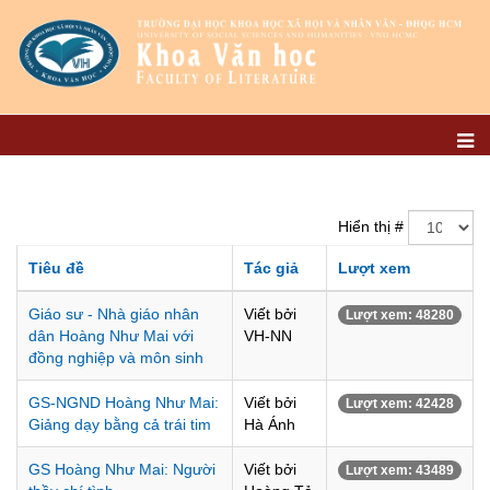
Hiển thị #
Tiêu đề
Tác giả
Lượt xem
Giáo sư - Nhà giáo nhân
Viết bởi
Lượt xem: 48280
dân Hoàng Như Mai với
VH-NN
đồng nghiệp và môn sinh
GS-NGND Hoàng Như Mai:
Viết bởi
Lượt xem: 42428
Giảng dạy bằng cả trái tim
Hà Ánh
GS Hoàng Như Mai: Người
Viết bởi
Lượt xem: 43489