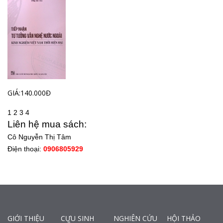
GIÁ:140.000Đ
1
2
3
4
Liên hệ mua sách:
Cô Nguyễn Thị Tâm
Điện thoại:
0906805929
GIỚI THIỆU
CỰU SINH
NGHIÊN CỨU
HỘI THẢO