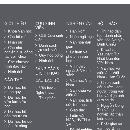
GIỚI THIỆU
CỰU SINH
NGHIÊN CỨU
HỘI THẢO
VIÊN
Khoa Văn học
Hán Nôm
Thi hào dân
CLB Cựu sinh
tộc, danh nhân
Các bộ môn
Ngôn ngữ học
viên
văn hóa Nguyễn
Nhân sự
Văn hóa dân
Đình Chiểu
Danh sách
gian
Các nhà
cựu sinh viên
Kawabata
nghiên cứu cộng
Lý luận và
Yasunari: Từ
Quỹ học bổng
tác với Khoa
phê bình văn
Nhật Bản đến
Hình ảnh
học
Các chương
Việt Nam
trình đào tạo
VH nước
SÁNG TÁC &
Văn học và
ngoài & VH so
Hình ảnh
DỊCH THUẬT
điện ảnh Việt
sánh
Nam - Hàn Quốc
ĐÀO TẠO
CÂU LẠC BỘ
Văn học Việt
Chiến tranh -
Nam
đất nước - con
Đại học hệ
Văn học -
Sân khấu và
người trong văn
chính quy
Nghệ thuật
điện ảnh
học và điện ảnh
Đại học hệ
Thư pháp
đương đại
Văn hóa, lịch
vừa làm vừa
sử, triết học
Nguyễn Công
học
Trứ và sự
Giáo dục
Đại học hệ
nghiệp lập thân
Luận văn
đào tạo từ xa
kiến quốc
NCS, HVCH &
Đại học hệ cử
Phật giáo và
SV
nhân tài năng
văn học Bình
Đề tài nghiên