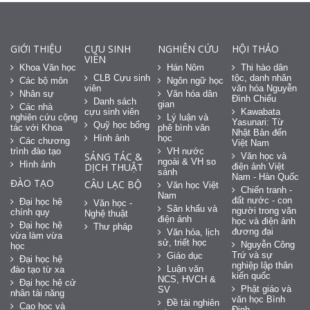
GIỚI THIỆU
CỰU SINH
NGHIÊN CỨU
HỘI THẢO
VIÊN
Khoa Văn học
Hán Nôm
Thi hào dân
CLB Cựu sinh
tộc, danh nhân
Các bộ môn
Ngôn ngữ học
viên
văn hóa Nguyễn
Nhân sự
Văn hóa dân
Đình Chiểu
Danh sách
gian
Các nhà
cựu sinh viên
Kawabata
nghiên cứu cộng
Lý luận và
Yasunari: Từ
Quỹ học bổng
tác với Khoa
phê bình văn
Nhật Bản đến
Hình ảnh
học
Các chương
Việt Nam
trình đào tạo
VH nước
SÁNG TÁC &
Văn học và
ngoài & VH so
Hình ảnh
DỊCH THUẬT
điện ảnh Việt
sánh
Nam - Hàn Quốc
ĐÀO TẠO
CÂU LẠC BỘ
Văn học Việt
Chiến tranh -
Nam
đất nước - con
Đại học hệ
Văn học -
Sân khấu và
người trong văn
chính quy
Nghệ thuật
điện ảnh
học và điện ảnh
Đại học hệ
Thư pháp
đương đại
Văn hóa, lịch
vừa làm vừa
sử, triết học
Nguyễn Công
học
Trứ và sự
Giáo dục
Đại học hệ
nghiệp lập thân
Luận văn
đào tạo từ xa
kiến quốc
NCS, HVCH &
Đại học hệ cử
Phật giáo và
SV
nhân tài năng
văn học Bình
Đề tài nghiên
Cao học và
Định