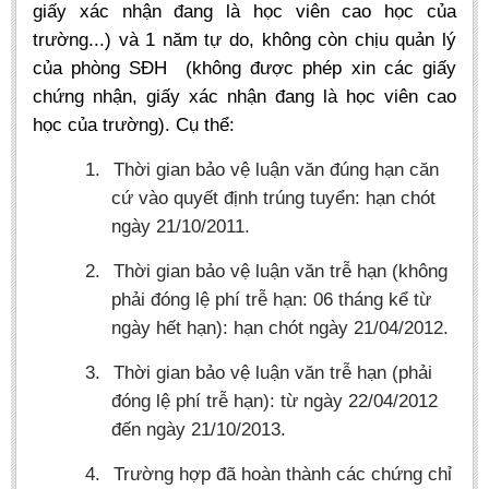
giấy xác nhận đang là học viên cao học của
BA, MA, PhD. Theses
trường...) và 1 năm tự do, không còn chịu quản lý
CONFERENCE
của phòng SĐH (không được phép xin các giấy
chứng nhận, giấy xác nhận đang là học viên cao
Studies on Vietnamese and Korean Literature and Films
học của trường). Cụ thể:
Modernization process in Japanese literature and in the literatures of
East-Asian region
1.
Thời gian bảo vệ luận văn đúng hạn căn
Studies on Sinology & Nom
cứ vào quyết định trúng tuyển: hạn chót
Vietnamese and Japanese Literature Viewed from an East Asian
ngày 21/10/2011.
Perspective
2.
Thời gian bảo vệ luận văn trễ hạn (không
To Build a Standard Orthography in Schools and the Media
phải đóng lệ phí trễ hạn: 06 tháng kể từ
80 Years of New Poetry and the Self-Reliant Literary Group
ngày hết hạn): hạn chót ngày 21/04/2012.
ALUMNI
3.
Thời gian bảo vệ luận văn trễ hạn (phải
Alumni Association
đóng lệ phí trễ hạn): từ ngày 22/04/2012
Scholarship Fund
đến ngày 21/10/2013.
STUDENT ACTIVITIES
4.
Trường hợp đã hoàn thành các chứng chỉ