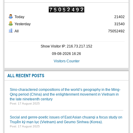
Today
21402
Yesterday
31540
All
75052492
Show Visitor IP: 216.73.217.152
09-08-2026 16:26
Visitors Counter
ALL RECENT POSTS
Sino-charactered compositions of the world’s geography in the Ming-
Qing period (China) and the enlightenment movement in Vietnam in
the late nineteenth century
Post: 17 August 2025
Social and genre-poetic issues of East Asian chuanqi a focus study on
Truyền kỳ mạn lục (Vietnam) and Geumo Sinhwa (Korea).
Post: 17 August 2025