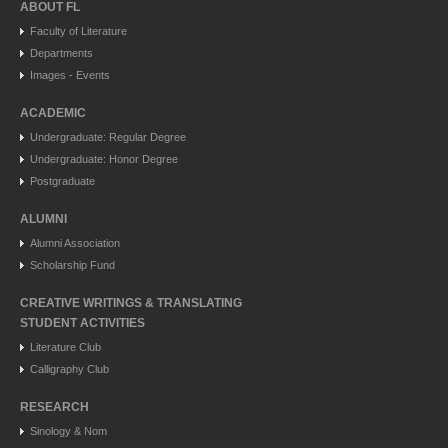
ABOUT FL
Faculty of Literature
Departments
Images - Events
ACADEMIC
Undergraduate: Regular Degree
Undergraduate: Honor Degree
Postgraduate
ALUMNI
Alumni Association
Scholarship Fund
CREATIVE WRITINGS & TRANSLATING
STUDENT ACTIVITIES
Literature Club
Calligraphy Club
RESEARCH
Sinology & Nom