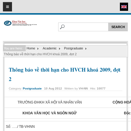
09
08
2026
HOME
ABOUT FL
Faculty of Literature
You are here:
Home
Academic
Postgraduate
Departments
Thông báo về thời hạn cho HVCH khoá 2009, đợt 2
Department of Vietnamese Literature
Thông báo về thời hạn cho HVCH khoá 2009, đợt
Department of Literary Theory and Criticism
2
Department of Foreign Literatures and Comparative Literature
Department of Sinology-Nom Studies
Category:
Postgraduate
10
Aug
2012
Written by
VH-NN
Hits:
10077
Department of Arts Studies
TRƯỜNG ĐHKH XÃ HỘI VÀ NHÂN VĂN
CỘNG HOÀ
Center of Sinology and Nom Studies
KHOA VĂN HỌC VÀ NGÔN NGỮ
Độc
Images - Events
ACADEMIC
Số: …../ TB-VHNN