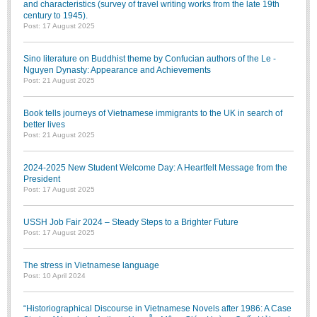
and characteristics (survey of travel writing works from the late 19th
century to 1945).
Post: 17 August 2025
Sino literature on Buddhist theme by Confucian authors of the Le -
Nguyen Dynasty: Appearance and Achievements
Post: 21 August 2025
Book tells journeys of Vietnamese immigrants to the UK in search of
better lives
Post: 21 August 2025
2024-2025 New Student Welcome Day: A Heartfelt Message from the
President
Post: 17 August 2025
USSH Job Fair 2024 – Steady Steps to a Brighter Future
Post: 17 August 2025
The stress in Vietnamese language
Post: 10 April 2024
“Historiographical Discourse in Vietnamese Novels after 1986: A Case