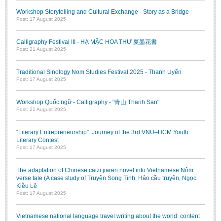
Workshop Storytelling and Cultural Exchange - Story as a Bridge
Post: 17 August 2025
Calligraphy Festival III - HẠ MẶC HOA THƯ 夏墨花書
Post: 21 August 2025
Traditional Sinology Nom Studies Festival 2025 - Thanh Uyển
Post: 17 August 2025
Workshop Quốc ngữ - Calligraphy - "青山 Thanh San"
Post: 21 August 2025
“Literary Entrepreneurship”: Journey of the 3rd VNU–HCM Youth
Literary Contest
Post: 17 August 2025
The adaptation of Chinese caizi jiaren novel into Vietnamese Nôm
verse tale (A case study of Truyện Song Tinh, Hảo cầu truyện, Ngọc
Kiều Lê
Post: 17 August 2025
Vietnamese national language travel writing about the world: content