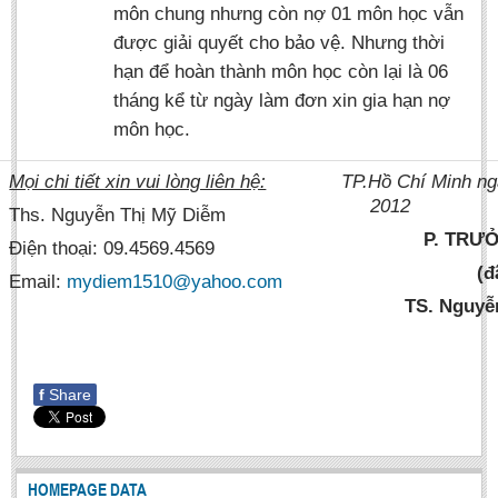
môn chung nhưng còn nợ 01 môn học vẫn
Literature Club
được giải quyết cho bảo vệ. Nhưng thời
Calligraphy Club
hạn để hoàn thành môn học còn lại là 06
tháng kể từ ngày làm đơn xin gia hạn nợ
môn học.
Mọi chi tiết xin vui lòng liên hệ:
TP.Hồ Chí Minh ng
2012
Ths. Nguyễn Thị Mỹ Diễm
P. TRƯ
Điện thoại: 09.4569.4569
(đ
Email:
mydiem1510@yahoo.com
TS. Nguyễ
f
Share
HOMEPAGE DATA