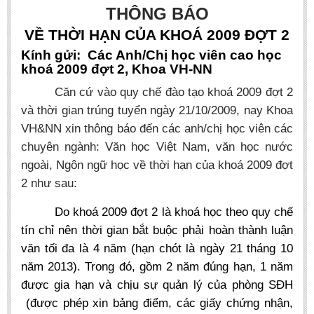
Undergraduate: Regular Degree
THÔNG BÁO
Undergraduate: Honor Degree
VỀ THỜI HẠN CỦA KHOÁ 2009 ĐỢT 2
Postgraduate
Kính gửi:
Các Anh/Chị học viên cao học
khoá 2009 đợt 2, Khoa VH-NN
LITERARY WRITINGS & TRANSLATING
Căn cứ vào quy chế đào tạo khoá 2009 đợt 2
RESEARCH
và thời gian trúng tuyển ngày 21/10/2009, nay Khoa
VH&NN xin thông báo đến các anh/chị học viên các
Sinology & Nom
chuyên ngành: Văn học Việt Nam, văn học nước
Linguistics
ngoài, Ngôn ngữ học về thời hạn của khoá 2009 đợt
Vietnamese Folk Culture
2 như sau:
Literary Theory & Criticism
Do khoá 2009 đợt 2 là khoá học theo quy chế
Vietnamese Literature
tín chỉ nên thời gian bắt buộc phải hoàn thành luận
Foreign Literatures & Comparative Literature
văn tối đa là 4 năm (hạn chót là ngày 21 tháng 10
Theater and Film
năm 2013). Trong đó, gồm 2 năm đúng hạn, 1 năm
được gia hạn và chịu sự quản lý của phòng SĐH
Culture - History - Philosophy
(được phép xin bảng điểm, các giấy chứng nhận,
Education