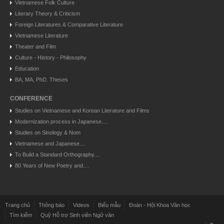
Vietnamese Folk Culture
Literary Theory & Criticism
Foreign Literatures & Comparative Literature
Vietnamese Literature
Theater and Film
Culture - History - Philosophy
Education
BA, MA, PhD. Theses
CONFERENCE
Studies on Vietnamese and Korean Literature and Films
Modernization process in Japanese....
Studies on Sinology & Nom
Vietnamese and Japanese....
To Build a Standard Orthography....
80 Years of New Poetry and....
Trang chủ
Thông báo
Videos
Biểu mẫu
Đoàn - Hội Khoa Văn học
Tìm kiếm
Quỹ Hỗ trợ Sinh viên Ngữ văn