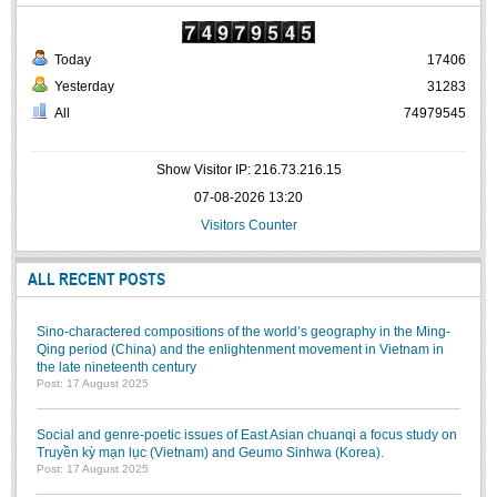
Today
17406
Yesterday
31283
All
74979545
Show Visitor IP: 216.73.216.15
07-08-2026 13:20
Visitors Counter
ALL RECENT POSTS
Sino-charactered compositions of the world’s geography in the Ming-
Qing period (China) and the enlightenment movement in Vietnam in
the late nineteenth century
Post: 17 August 2025
Social and genre-poetic issues of East Asian chuanqi a focus study on
Truyền kỳ mạn lục (Vietnam) and Geumo Sinhwa (Korea).
Post: 17 August 2025