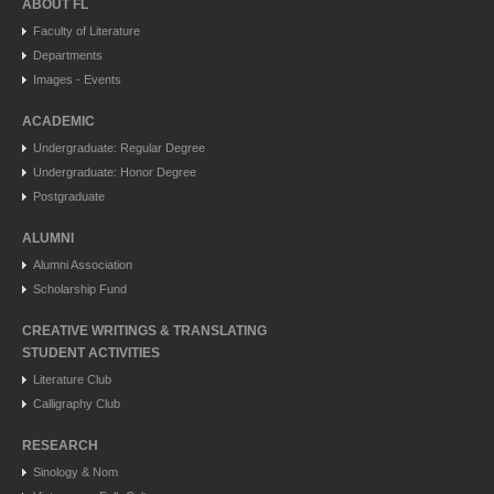
ABOUT FL
Faculty of Literature
Departments
Images - Events
ACADEMIC
Undergraduate: Regular Degree
Undergraduate: Honor Degree
Postgraduate
ALUMNI
Alumni Association
Scholarship Fund
CREATIVE WRITINGS & TRANSLATING
STUDENT ACTIVITIES
Literature Club
Calligraphy Club
RESEARCH
Sinology & Nom