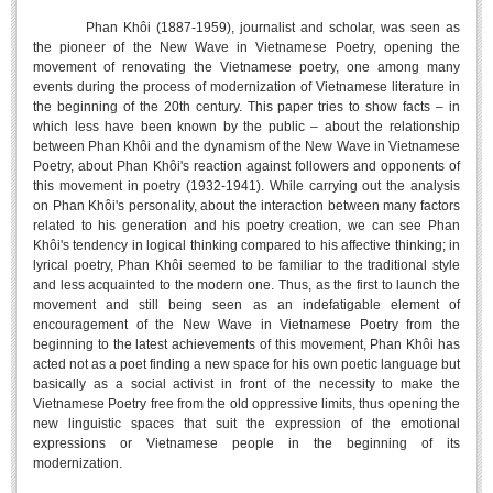
Undergraduate: Regular Degree
Phan Khôi (1887-1959), journalist and scholar, was seen as
the pioneer of the New Wave in Vietnamese Poetry, opening the
Undergraduate: Honor Degree
movement of renovating the Vietnamese poetry, one among many
Postgraduate
events during the process of modernization of Vietnamese literature in
the beginning of the 20th century. This paper tries to show facts – in
LITERARY WRITINGS & TRANSLATING
which less have been known by the public – about the relationship
between Phan Khôi and the dynamism of the New Wave in Vietnamese
RESEARCH
Poetry, about Phan Khôi's reaction against followers and opponents of
this movement in poetry (1932-1941). While carrying out the analysis
on Phan Khôi's personality, about the interaction between many factors
Sinology & Nom
related to his generation and his poetry creation, we can see Phan
Linguistics
Khôi's tendency in logical thinking compared to his affective thinking; in
lyrical poetry, Phan Khôi seemed to be familiar to the traditional style
Vietnamese Folk Culture
and less acquainted to the modern one. Thus, as the first to launch the
movement and still being seen as an indefatigable element of
Literary Theory & Criticism
encouragement of the New Wave in Vietnamese Poetry from the
Vietnamese Literature
beginning to the latest achievements of this movement, Phan Khôi has
acted not as a poet finding a new space for his own poetic language but
Foreign Literatures & Comparative Literature
basically as a social activist in front of the necessity to make the
Vietnamese Poetry free from the old oppressive limits, thus opening the
Theater and Film
new linguistic spaces that suit the expression of the emotional
expressions or Vietnamese people in the beginning of its
Culture - History - Philosophy
modernization.
Education