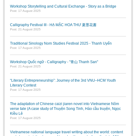
Workshop Storytelling and Cultural Exchange - Story as a Bridge
Post: 17 August 2025
Calligraphy Festival III - HẠ MẶC HOA THƯ 夏墨花書
Post: 21 August 2025
Traditional Sinology Nom Studies Festival 2025 - Thanh Uyển
Post: 17 August 2025
Workshop Quốc ngữ - Calligraphy - "青山 Thanh San"
Post: 21 August 2025
“Literary Entrepreneurship”: Journey of the 3rd VNU–HCM Youth
Literary Contest
Post: 17 August 2025
The adaptation of Chinese caizi jiaren novel into Vietnamese Nôm
verse tale (A case study of Truyện Song Tinh, Hảo cầu truyện, Ngọc
Kiều Lê
Post: 17 August 2025
Vietnamese national language travel writing about the world: content