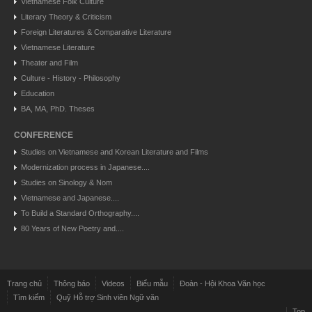
Vietnamese Folk Culture
Literary Theory & Criticism
Foreign Literatures & Comparative Literature
Vietnamese Literature
Theater and Film
Culture - History - Philosophy
Education
BA, MA, PhD. Theses
CONFERENCE
Studies on Vietnamese and Korean Literature and Films
Modernization process in Japanese....
Studies on Sinology & Nom
Vietnamese and Japanese....
To Build a Standard Orthography....
80 Years of New Poetry and....
Trang chủ
Thông báo
Videos
Biểu mẫu
Đoàn - Hội Khoa Văn học
Tìm kiếm
Quỹ Hỗ trợ Sinh viên Ngữ văn
Top