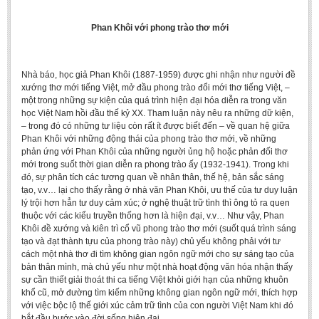
BA, MA, PhD. Theses
Phan Khôi với phong trào thơ mới
CONFERENCE
Studies on Vietnamese and Korean Literature and Films
Nhà báo, học giả Phan Khôi (1887-1959) được ghi nhận như người đề
Modernization process in Japanese literature and in the literatures of
xướng thơ mới tiếng Việt, mở đầu phong trào đổi mới thơ tiếng Việt, ‒
một trong những sự kiện của quá trình hiện đại hóa diễn ra trong văn
East-Asian region
học Việt Nam hồi đầu thế kỷ XX. Tham luận này nêu ra những dữ kiện,
Studies on Sinology & Nom
‒ trong đó có những tư liệu còn rất ít được biết đến ‒ về quan hệ giữa
Phan Khôi với những động thái của phong trào thơ mới, về những
Vietnamese and Japanese Literature Viewed from an East Asian
phản ứng với Phan Khôi của những người ủng hộ hoặc phản đối thơ
Perspective
mới trong suốt thời gian diễn ra phong trào ấy (1932-1941). Trong khi
đó, sự phân tích các tương quan về nhân thân, thế hệ, bản sắc sáng
To Build a Standard Orthography in Schools and the Media
tạo, v.v… lại cho thấy rằng ở nhà văn Phan Khôi, ưu thế của tư duy luận
lý trội hơn hẳn tư duy cảm xúc; ở nghệ thuật trữ tình thì ông tỏ ra quen
80 Years of New Poetry and the Self-Reliant Literary Group
thuộc với các kiểu truyền thống hơn là hiện đại, v.v… Như vậy, Phan
ALUMNI
Khôi đề xướng và kiên trì cổ vũ phong trào thơ mới (suốt quá trình sáng
tạo và đạt thành tựu của phong trào này) chủ yếu không phải với tư
cách một nhà thơ đi tìm không gian ngôn ngữ mới cho sự sáng tạo của
Alumni Association
bản thân mình, mà chủ yếu như một nhà hoạt động văn hóa nhận thấy
Scholarship Fund
sự cần thiết giải thoát thi ca tiếng Việt khỏi giới hạn của những khuôn
khổ cũ, mở đường tìm kiếm những không gian ngôn ngữ mới, thích hợp
STUDENT ACTIVITIES
với việc bộc lộ thế giới xúc cảm trữ tình của con người Việt Nam khi đó
bắt đầu bước vào đời sống hiện đại.