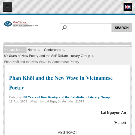
07
08
2026
HOME
ABOUT FL
Faculty of Literature
You are here:
Home
Conference
Departments
80 Years of New Poetry and the Self-Reliant Literary Group
Department of Vietnamese Literature
Phan Khôi and the New Wave in Vietnamese Poetry
Department of Literary Theory and Criticism
Phan Khôi and the New Wave in Vietnamese
Department of Foreign Literatures and Comparative Literature
Poetry
Department of Sinology-Nom Studies
Category:
80 Years of New Poetry and the Self-Reliant Literary Group
Department of Arts Studies
17
Aug
2009
Written by
Lại Nguyên Ân
Hits:
21577
Center of Sinology and Nom Studies
Lai Nguyen An
Images - Events
(Hanoi)
ACADEMIC
ABSTRACT