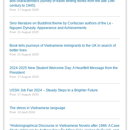
and characteristics (survey of travel writing works from the late 19th
century to 1945).
Post: 17 August 2025
Sino literature on Buddhist theme by Confucian authors of the Le -
Nguyen Dynasty: Appearance and Achievements
Post: 21 August 2025
Book tells journeys of Vietnamese immigrants to the UK in search of
better lives
Post: 21 August 2025
2024-2025 New Student Welcome Day: A Heartfelt Message from the
President
Post: 17 August 2025
USSH Job Fair 2024 – Steady Steps to a Brighter Future
Post: 17 August 2025
The stress in Vietnamese language
Post: 10 April 2024
“Historiographical Discourse in Vietnamese Novels after 1986: A Case