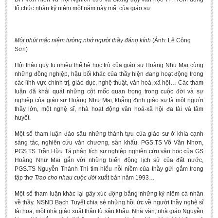
Undergraduate: Regular Degree
tổ chức nhân kỷ niệm một năm này mất của giáo sư.
Undergraduate: Honor Degree
Postgraduate
Một phút mặc niệm tưởng nhớ người thầy đáng kính
(Ảnh: Lê Công
Sơn)
LITERARY WRITINGS & TRANSLATING
Hội thảo quy tụ nhiều thế hệ học trò của giáo sư Hoàng Như Mai cùng
RESEARCH
những đồng nghiệp, hậu bối khác của thầy hiện đang hoạt động trong
các lĩnh vực chính trị, giáo dục, nghệ thuật, văn hoá, xã hội… Các tham
Sinology & Nom
luận đã khái quát những cột mốc quan trọng trong cuộc đời và sự
nghiệp của giáo sư Hoàng Như Mai, khẳng định giáo sư là một người
Linguistics
thầy lớn, một nghệ sĩ, nhà hoạt động văn hoá-xã hội đa tài và tâm
huyết.
Vietnamese Folk Culture
Một số tham luận đào sâu những thành tựu của giáo sư ở khía cạnh
Literary Theory & Criticism
sáng tác, nghiên cứu văn chương, sân khấu. PGS.TS Võ Văn Nhơn,
PGS.TS Trần Hữu Tá phân tích sự nghiệp nghiên cứu văn học của GS
Vietnamese Literature
Hoàng Như Mai gắn với những biến động lịch sử của đất nước,
Foreign Literatures & Comparative Literature
PGS.TS Nguyễn Thành Thi tìm hiểu nỗi niềm của thầy gửi gắm trong
tập thơ
Trao cho nhau cuộc đời
xuất bản năm 1993…
Theater and Film
Một số tham luận khác lại gây xúc động bằng những kỷ niệm cá nhân
Culture - History - Philosophy
về thầy. NSND Bạch Tuyết chia sẻ những hồi ức về người thầy nghệ sĩ
tài hoa, một nhà giáo xuất thân từ sân khấu. Nhà văn, nhà giáo Nguyễn
Education