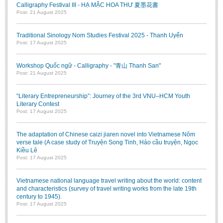
Calligraphy Festival III - HẠ MẶC HOA THƯ 夏墨花書
Post: 21 August 2025
Traditional Sinology Nom Studies Festival 2025 - Thanh Uyển
Post: 17 August 2025
Workshop Quốc ngữ - Calligraphy - "青山 Thanh San"
Post: 21 August 2025
“Literary Entrepreneurship”: Journey of the 3rd VNU–HCM Youth
Literary Contest
Post: 17 August 2025
The adaptation of Chinese caizi jiaren novel into Vietnamese Nôm
verse tale (A case study of Truyện Song Tinh, Hảo cầu truyện, Ngọc
Kiều Lê
Post: 17 August 2025
Vietnamese national language travel writing about the world: content
and characteristics (survey of travel writing works from the late 19th
century to 1945).
Post: 17 August 2025