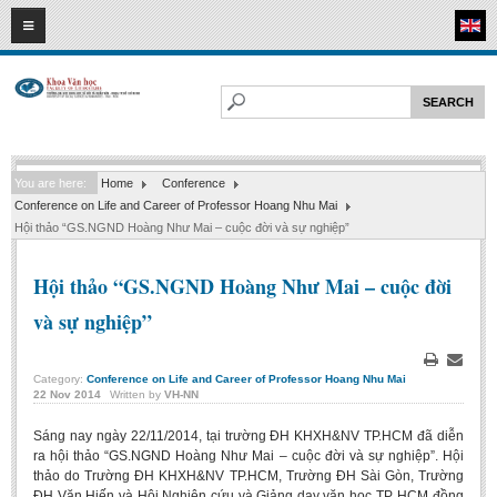
08
08
2026
HOME
ABOUT FL
Faculty of Literature
You are here:
Home
Conference
Departments
Conference on Life and Career of Professor Hoang Nhu Mai
Department of Vietnamese Literature
Hội thảo “GS.NGND Hoàng Như Mai – cuộc đời và sự nghiệp”
Department of Literary Theory and Criticism
Hội thảo “GS.NGND Hoàng Như Mai – cuộc đời
Department of Foreign Literatures and Comparative Literature
và sự nghiệp”
Department of Sinology-Nom Studies
Department of Arts Studies
Print
Email
Category:
Conference on Life and Career of Professor Hoang Nhu Mai
22
Nov
2014
Written by
VH-NN
Center of Sinology and Nom Studies
Images - Events
Sáng nay ngày 22/11/2014, tại trường ĐH KHXH&NV TP.HCM đã diễn
ra hội thảo “GS.NGND Hoàng Như Mai – cuộc đời và sự nghiệp”. Hội
ACADEMIC
thảo do Trường ĐH KHXH&NV TP.HCM, Trường ĐH Sài Gòn, Trường
ĐH Văn Hiến và Hội Nghiên cứu và Giảng dạy văn học TP. HCM đồng