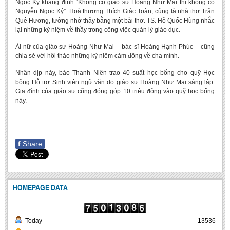
Ngọc Ký khẳng định “Không có giáo sư Hoàng Như Mai thì không có
BA, MA, PhD. Theses
Nguyễn Ngọc Ký”. Hoà thượng Thích Giác Toàn, cũng là nhà thơ Trần
Quê Hương, tưởng nhớ thầy bằng một bài thơ. TS. Hồ Quốc Hùng nhắc
CONFERENCE
lại những kỷ niệm về thầy trong công việc quản lý giáo dục.
Studies on Vietnamese and Korean Literature and Films
Ái nữ của giáo sư Hoàng Như Mai – bác sĩ Hoàng Hạnh Phúc – cũng
chia sẻ với hội thảo những kỷ niệm cảm động về cha mình.
Modernization process in Japanese literature and in the literatures of
East-Asian region
Nhân dịp này, báo Thanh Niên trao 40 suất học bổng cho quỹ Học
bổng Hỗ trợ Sinh viên ngữ văn do giáo sư Hoàng Như Mai sáng lập.
Studies on Sinology & Nom
Gia đình của giáo sư cũng đóng góp 10 triệu đồng vào quỹ học bổng
này.
Vietnamese and Japanese Literature Viewed from an East Asian
Perspective
To Build a Standard Orthography in Schools and the Media
f
Share
80 Years of New Poetry and the Self-Reliant Literary Group
ALUMNI
Alumni Association
HOMEPAGE DATA
Scholarship Fund
STUDENT ACTIVITIES
Today
13536