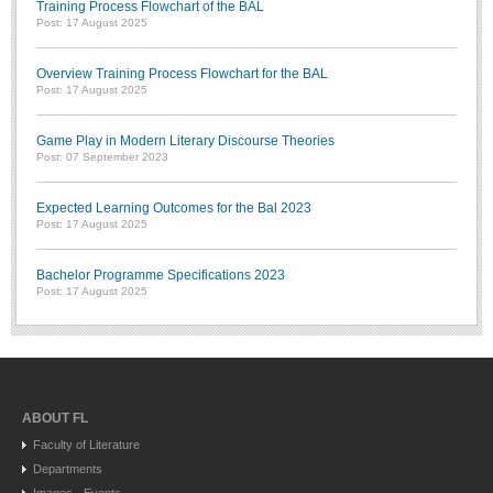
Training Process Flowchart of the BAL
Post: 17 August 2025
Overview Training Process Flowchart for the BAL
Post: 17 August 2025
Game Play in Modern Literary Discourse Theories
Post: 07 September 2023
Expected Learning Outcomes for the Bal 2023
Post: 17 August 2025
Bachelor Programme Specifications 2023
Post: 17 August 2025
ABOUT FL
Faculty of Literature
Departments