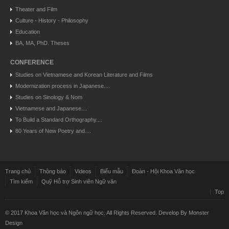
Theater and Film
Culture - History - Philosophy
Education
BA, MA, PhD. Theses
CONFERENCE
Studies on Vietnamese and Korean Literature and Films
Modernization process in Japanese....
Studies on Sinology & Nom
Vietnamese and Japanese....
To Build a Standard Orthography....
80 Years of New Poetry and....
Trang chủ
Thông báo
Videos
Biểu mẫu
Đoàn - Hội Khoa Văn học
Tìm kiếm
Quỹ Hỗ trợ Sinh viên Ngữ văn
Top
© 2017 Khoa Văn học và Ngôn ngữ học. All Rights Reserved. Develop By
Monster
Design