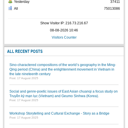
Yesterday
37411
Literature Club
All
75013086
Calligraphy Club
Show Visitor IP: 216.73.216.67
08-08-2026 10:46
Visitors Counter
ALL RECENT POSTS
Sino-charactered compositions of the world’s geography in the Ming-
Qing period (China) and the enlightenment movement in Vietnam in
the late nineteenth century
Post: 17 August 2025
Social and genre-poetic issues of East Asian chuanqi a focus study on
Truyền kỳ mạn lục (Vietnam) and Geumo Sinhwa (Korea).
Post: 17 August 2025
Workshop Storytelling and Cultural Exchange - Story as a Bridge
Post: 17 August 2025