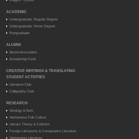
Images - Events
ACADEMIC
Undergraduate: Regular Degree
Undergraduate: Honor Degree
Postgraduate
ALUMNI
Alumni Association
Scholarship Fund
CREATIVE WRITINGS & TRANSLATING
STUDENT ACTIVITIES
Literature Club
Calligraphy Club
RESEARCH
Sinology & Nom
Vietnamese Folk Culture
Literary Theory & Criticism
Foreign Literatures & Comparative Literature
Vietnamese Literature