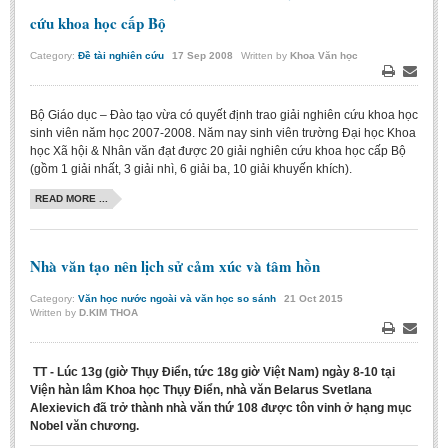
cứu khoa học cấp Bộ
Category:
Đề tài nghiên cứu
17
Sep
2008
Written by
Khoa Văn học
Print
Email
Bộ Giáo dục – Đào tạo vừa có quyết định trao giải nghiên cứu khoa học
sinh viên năm học 2007-2008. Năm nay sinh viên trường Đại học Khoa
học Xã hội & Nhân văn đạt được 20 giải nghiên cứu khoa học cấp Bộ
(gồm 1 giải nhất, 3 giải nhì, 6 giải ba, 10 giải khuyến khích).
READ MORE ...
Nhà văn tạo nên lịch sử cảm xúc và tâm hồn
Category:
Văn học nước ngoài và văn học so sánh
21
Oct
2015
Written by
D.KIM THOA
Print
Email
TT - Lúc 13g (giờ Thụy Điển, tức 18g giờ Việt Nam) ngày 8-10 tại
Viện hàn lâm Khoa học Thụy Điển, nhà văn Belarus Svetlana
Alexievich đã trở thành nhà văn thứ 108 được tôn vinh ở hạng mục
Nobel văn chương.