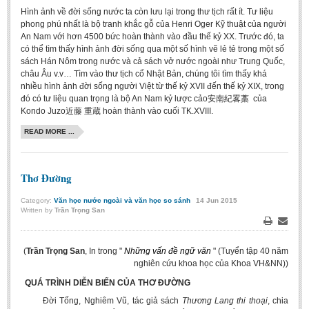
Hình ảnh về đời sống nước ta còn lưu lại trong thư tịch rất ít. Tư liệu
phong phú nhất là bộ tranh khắc gỗ của Henri Oger Kỹ thuật của người
An Nam với hơn 4500 bức hoàn thành vào đầu thế kỷ XX. Trước đó, ta
có thể tìm thấy hình ảnh đời sống qua một số hình vẽ lẻ tẻ trong một số
sách Hán Nôm trong nước và cả sách vở nước ngoài như Trung Quốc,
châu Âu v.v… Tìm vào thư tịch cổ Nhật Bản, chúng tôi tìm thấy khá
nhiều hình ảnh đời sống người Việt từ thế kỷ XVII đến thế kỷ XIX, trong
đó có tư liệu quan trọng là bộ An Nam kỷ lược cảo安南紀畧藁 của
Kondo Juzo近藤 重蔵 hoàn thành vào cuối TK.XVIII.
READ MORE ...
Thơ Đường
Category:
Văn học nước ngoài và văn học so sánh
14
Jun
2015
Written by
Trần Trọng San
Print
Email
(
Trần Trọng San
, In trong "
Những vấn đề ngữ văn
" (Tuyển tập 40 năm
nghiên cứu khoa học của Khoa VH&NN))
QUÁ TRÌNH DIỄN BIẾN CỦA THƠ ĐƯỜNG
Ðời Tống, Nghiêm Vũ, tác giả sách
Thương Lang thi thoại
, chia