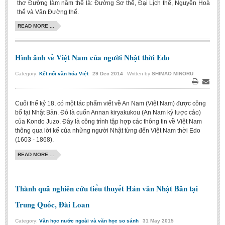
thơ Ðường làm năm thể là: Ðường Sơ thể, Ðại Lịch thể, Nguyên Hoà
thể và Vãn Ðường thể.
READ MORE ...
Hình ảnh về Việt Nam của người Nhật thời Edo
Category:
Kết nối văn hóa Việt
29
Dec
2014
Written by
SHIMAO MINORU
Print
Email
Cuối thế kỷ 18, có một tác phẩm viết về An Nam (Việt Nam) được công
bố tại Nhật Bản. Đó là cuốn Annan kiryakukou (An Nam kỷ lược cảo)
của Kondo Juzo. Đây là công trình tập hợp các thông tin về Việt Nam
thông qua lời kể của những người Nhật từng đến Việt Nam thời Edo
(1603 - 1868).
READ MORE ...
Thành quả nghiên cứu tiểu thuyết Hán văn Nhật Bản tại
Trung Quốc, Đài Loan
Category:
Văn học nước ngoài và văn học so sánh
31
May
2015