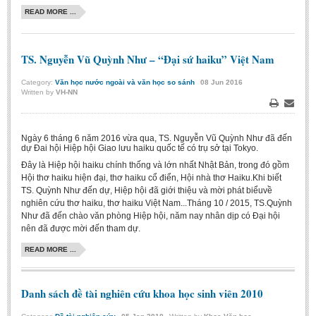
READ MORE ...
TS. Nguyễn Vũ Quỳnh Như – “Đại sứ haiku” Việt Nam
Category:
Văn học nước ngoài và văn học so sánh
08
Jun
2016
Written by
VH-NN
Print
Email
Ngày 6 tháng 6 năm 2016 vừa qua, TS. Nguyễn Vũ Quỳnh Như đã đến
dự Đai hội Hiệp hội Giao lưu haiku quốc tế có trụ sở tại Tokyo.
Đây là Hiệp hội haiku chính thống và lớn nhất Nhật Bản, trong đó gồm
Hội thơ haiku hiện đại, thơ haiku cổ điển, Hội nhà thơ Haiku.Khi biết
TS. Quỳnh Như đến dự, Hiệp hội đã giới thiệu và mời phát biểuvề
nghiên cứu thơ haiku, thơ haiku Việt Nam...Tháng 10 / 2015, TS.Quỳnh
Như đã đến chào văn phòng Hiệp hội, năm nay nhân dịp có Đại hội
nên đã được mời đến tham dự.
READ MORE ...
Danh sách đề tài nghiên cứu khoa học sinh viên 2010