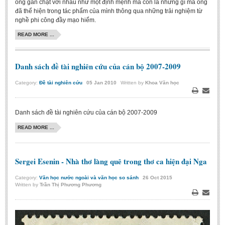
ông gắn chặt với nhau như một định mệnh mà còn là những gì mà ông
đã thể hiện trong tác phẩm của mình thông qua những trải nghiệm từ
nghề phi công đầy mạo hiểm.
READ MORE ...
Danh sách đề tài nghiên cứu của cán bộ 2007-2009
Category:
Đề tài nghiên cứu
05
Jan
2010
Written by
Khoa Văn học
Print
Email
Danh sách đề tài nghiên cứu của cán bộ 2007-2009
READ MORE ...
Sergei Esenin - Nhà thơ làng quê trong thơ ca hiện đại Nga
Category:
Văn học nước ngoài và văn học so sánh
26
Oct
2015
Written by
Trần Thị Phương Phương
Print
Email