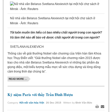
Nữ nhà văn Belarus Svetlana Alexievich tại một hội chợ sách ở
Minsk - Ảnh: Reuters
Tôi luôn muốn tìm hiểu có bao nhiêu chất người trong con người?
Và làm thế nào để bảo vệ được chất người đó trong con người?
SVETLANA ALEXIEVICH
Thông cáo về giải thưởng Nobel văn chương của Viện hàn lâm Khoa
học Thụy Điển viết: “Giải thưởng Nobel văn chương năm 2015 được
trao cho nhà văn Belarus Svetlana Alexievich vì những tác phẩm đa
giọng điệu, một biểu tượng mẫu mực về sức chịu đựng và lòng dũng
cảm trong thời đại chúng ta”.
READ MORE ...
Kỷ niệm Paris với thầy Trần Đình Hượu
Category:
Kết nối văn hóa Việt
26
Dec
2015
Written by
Đinh Văn Đức
Print
Email