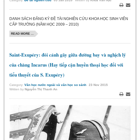
Category:
Đề tài nghiên cứu
05
Jan
2010
Written by
Khoa Văn học
Print
Email
DANH SÁCH ĐĂNG KÝ ĐỀ TÀI NGHIÊN CỨU KHOA HỌC SINH VIÊN
CẤP TRƯỜNG (NĂM HỌC 2009 – 2010)
READ MORE ...
Saint-Exupéry: đôi cánh gãy giữa đường bay và nghịch lý
của chàng Incarus (Hay tiếp cận huyền thoại học đối với
tiểu thuyết của S. Exupéry)
Category:
Văn học nước ngoài và văn học so sánh
23
Nov
2015
Written by
Nguyễn Thị Thanh An
Print
Email