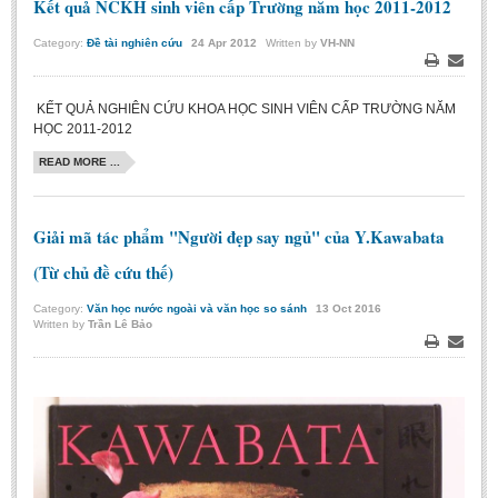
Kết quả NCKH sinh viên cấp Trường năm học 2011-2012
Undergraduate: Regular Degree
Category:
Đề tài nghiên cứu
24
Apr
2012
Written by
VH-NN
Undergraduate: Honor Degree
Print
Email
Postgraduate
KẾT QUẢ NGHIÊN CỨU KHOA HỌC SINH VIÊN CẤP TRƯỜNG NĂM
LITERARY WRITINGS & TRANSLATING
HỌC 2011-2012
READ MORE ...
RESEARCH
Sinology & Nom
Giải mã tác phẩm "Người đẹp say ngủ" của Y.Kawabata
Linguistics
(Từ chủ đề cứu thế)
Vietnamese Folk Culture
Category:
Văn học nước ngoài và văn học so sánh
13
Oct
2016
Literary Theory & Criticism
Written by
Trần Lê Bảo
Vietnamese Literature
Print
Email
Foreign Literatures & Comparative Literature
Theater and Film
Culture - History - Philosophy
Education