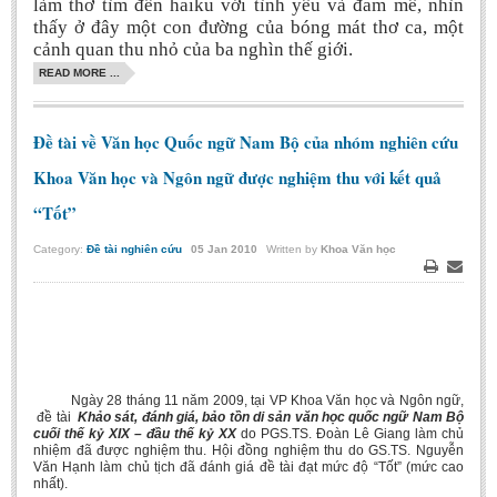
làm thơ tìm đến haiku với tình yêu và đam mê, nhìn
thấy ở đây một con đường của bóng mát thơ ca, một
cảnh quan thu nhỏ của ba nghìn thế giới.
READ MORE ...
Đề tài về Văn học Quốc ngữ Nam Bộ của nhóm nghiên cứu
Khoa Văn học và Ngôn ngữ được nghiệm thu với kết quả
“Tốt”
Category:
Đề tài nghiên cứu
05
Jan
2010
Written by
Khoa Văn học
Print
Email
Ngày 28 tháng 11 năm 2009, tại VP Khoa Văn học và Ngôn ngữ,
đề tài
Khảo sát, đánh giá, bảo tồn di sản văn học quốc ngữ Nam Bộ
cuối thế kỷ XIX – đầu thế kỷ XX
do PGS.TS. Đoàn Lê Giang làm chủ
nhiệm đã được nghiệm thu. Hội đồng nghiệm thu do GS.TS. Nguyễn
Văn Hạnh làm chủ tịch đã đánh giá đề tài đạt mức độ “Tốt” (mức cao
nhất).