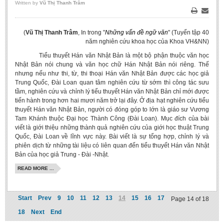
Written by
Vũ Thị Thanh Trâm
Print
Email
(
Vũ Thị Thanh Trâm
,
In trong
"
Những vấn đề ngữ văn
" (Tuyển tập 40
năm nghiên cứu khoa học của Khoa VH&NN)
Tiểu thuyết Hán văn Nhật Bản là một bộ phận thuộc văn học
Nhật Bản nói chung và văn học chữ Hán Nhật Bản nói riêng. Thế
nhưng nếu như thi, từ, thi thoại Hán văn Nhật Bản được các học giả
Trung Quốc, Đài Loan quan tâm nghiên cứu từ sớm thì công tác sưu
tầm, nghiên cứu và chỉnh lý tiểu thuyết Hán văn Nhật Bản chỉ mới được
tiến hành trong hơn hai mươi năm trở lại đây. Ở địa hạt nghiên cứu tiểu
thuyết Hán văn Nhật Bản, người có đóng góp to lớn là giáo sư Vương
Tam Khánh thuộc Đại học Thành Công (Đài Loan). Mục đích của bài
viết là giới thiệu những thành quả nghiên cứu của giới học thuật Trung
Quốc, Đài Loan về lĩnh vực này. Bài viết là sự tổng hợp, chỉnh lý và
phiên dịch từ những tài liệu có liên quan đến tiểu thuyết Hán văn Nhật
Bản của học giả Trung - Đài -Nhật.
READ MORE ...
Start
Prev
9
10
11
12
13
14
15
16
17
Page 14 of 18
18
Next
End