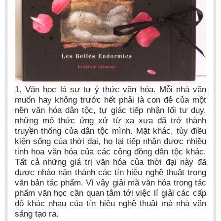
BA, MA, PhD. Theses
CONFERENCE
Studies on Vietnamese and Korean Literature and Films
Modernization process in Japanese literature and in the literatures of
East-Asian region
Studies on Sinology & Nom
1. Văn học là sự tự ‎ý thức văn hóa. Mỗi nhà văn
muốn hay không trước hết phải là con đẻ của một
Vietnamese and Japanese Literature Viewed from an East Asian
nền văn hóa dân tộc, tự giác tiếp nhận lối tư duy,
Perspective
những mô thức ứng xử từ xa xưa đã trở thành
To Build a Standard Orthography in Schools and the Media
truyền thống của dân tộc mình. Mặt khác, tùy điều
kiện sống của thời đại, họ lại tiếp nhận được nhiều
80 Years of New Poetry and the Self-Reliant Literary Group
tinh hoa văn hóa của các cộng đồng dân tộc khác.
ALUMNI
Tất cả những giá trị văn hóa của thời đại này đã
được nhào nặn thành các tín hiệu nghệ thuật trong
Alumni Association
văn bản tác phẩm. Vì vậy giải mã văn hóa trong tác
phẩm văn học cần quan tâm tới việc lí giải các cấp
Scholarship Fund
độ khác nhau của tín hiệu nghệ thuật mà nhà văn
STUDENT ACTIVITIES
sáng tạo ra.