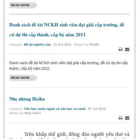
Literature Club
READ MORE ...
Calligraphy Club
Danh sách đề tài NCKH sinh viên đạt giải cấp trường, đề
cử dự thi cấp thành, cấp bộ năm 2011
Category:
Đề tài nghiên cứu
16
Oct
2011
Written by
VH-NN
Print
Email
Danh sách đề tài NCKH sinh viên đạt giải cấp trường, đề cử dự thi cấp
thành, cấp bộ năm 2011
READ MORE ...
Nhẹ nhàng Haiku
Category:
Văn học nước ngoài và văn học so sánh
07
Jul
2016
Written by
Nhật Chiêu
Print
Email
Trên khắp thế giới, đông đảo người yêu thơ và