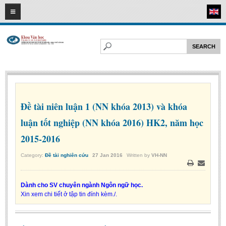
08
08
2026
HOME
ABOUT FL
Faculty of Literature
Departments
Department of Vietnamese Literature
Đề tài niên luận 1 (NN khóa 2013) và khóa
Department of Literary Theory and Criticism
luận tốt nghiệp (NN khóa 2016) HK2, năm học
Department of Foreign Literatures and Comparative Literature
2015-2016
Department of Sinology-Nom Studies
Category:
Đề tài nghiên cứu
27
Jan
2016
Written by
VH-NN
Department of Arts Studies
Print
Email
Center of Sinology and Nom Studies
Dành cho SV chuyên ngành Ngôn ngữ học.
Xin xem chi tiết ở tập tin đính kèm./.
Images - Events
ACADEMIC