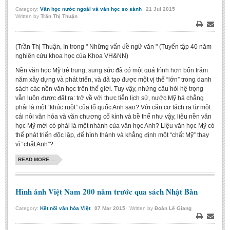
Category:
Văn học nước ngoài và văn học so sánh
21
Jul
2015
Written by
Trần Thị Thuận
Print
Email
(Trần Thị Thuận, In trong "
Những vấn đề ngữ văn
" (Tuyển tập 40 năm
nghiên cứu khoa học của Khoa VH&NN)
Nền văn học Mỹ trẻ trung, sung sức đã có một quá trình hơn bốn trăm
năm xây dựng và phát triển, và đã tạo được một vị thế “lớn” trong danh
sách các nền văn học trên thế giới. Tuy vậy, những câu hỏi hệ trọng
vẫn luôn được đặt ra: trở về với thực tiễn lịch sử, nước Mỹ há chẳng
phải là một “khúc ruột” của tổ quốc Anh sao? Với căn cơ tách ra từ một
cái nôi văn hóa và văn chương cổ kính và bề thế như vậy, liệu nền văn
học Mỹ mới có phải là một nhánh của văn học Anh? Liệu văn học Mỹ có
thể phát triển độc lập, để hình thành và khẳng định một “chất Mỹ” thay
vì “chất Anh”?
READ MORE ...
Hình ảnh Việt Nam 200 năm trước qua sách Nhật Bản
Category:
Kết nối văn hóa Việt
07
Mar
2015
Written by
Đoàn Lê Giang
Print
Email