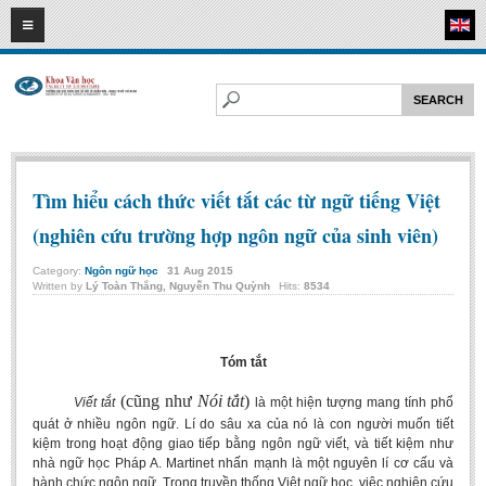
09
08
2026
HOME
ABOUT FL
Faculty of Literature
Departments
Tìm hiểu cách thức viết tắt các từ ngữ tiếng Việt
Department of Vietnamese Literature
(nghiên cứu trường hợp ngôn ngữ của sinh viên)
Department of Literary Theory and Criticism
Category:
Ngôn ngữ học
31
Aug
2015
Department of Foreign Literatures and Comparative Literature
Written by
Lý Toàn Thắng, Nguyễn Thu Quỳnh
Hits:
8534
Department of Sinology-Nom Studies
Department of Arts Studies
Tóm tắt
Center of Sinology and Nom Studies
(cũng như
Nói tắt
)
Viết tắt
là một hiện tượng mang tính phổ
Images - Events
quát ở nhiều ngôn ngữ. Lí do sâu xa của nó là con người muốn tiết
kiệm trong hoạt động giao tiếp bằng ngôn ngữ viết, và tiết kiệm như
ACADEMIC
nhà ngữ học Pháp A. Martinet nhấn mạnh là một nguyên lí cơ cấu và
hành chức ngôn ngữ. Trong truyền thống Việt ngữ học, việc nghiên cứu