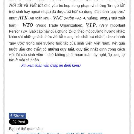
Undergraduate: Regular Degree
Nói tắt
và
Viết tắt
c
hủ yếu bó hẹp trong phạm vi những ‘từ ngữ tắt’
(nội sinh hay ngoại nhập) đã được ‘xã hội’ sử dụng, đã thành ‘quy ước’
Undergraduate: Honor Degree
:
ATK
VAC
như
(An toàn khu),
(Vườn - Ao -Chuồng),
Nxb.
(
Nhà xuất
Postgraduate
WTO
V.I.P
.
bản);
(World Trade Organization),
(Very Important
Person) v.v.. Báo cáo này của chúng tôi đi theo một đường hướng khác:
LITERARY WRITINGS & TRANSLATING
khảo sát những cách thức viết tắt mang tính chất ‘cá nhân’, chưa thành
‘quy ước’ trong môi trường học tập của sinh viên Việt Nam.
Kết quả
RESEARCH
bước đầu cho thấy: có
những quy luật, quy tắc nhất định
trong cách
viết tắt của sinh viên – chứ không phải hoàn toàn tùy nghi, ‘tự tung tự
Sinology & Nom
tác’ ở mỗi cá nhân.
Linguistics
Xin xem toàn văn ở tập tin đính kèm./.
Vietnamese Folk Culture
Literary Theory & Criticism
Vietnamese Literature
Foreign Literatures & Comparative Literature
Theater and Film
f
Share
Culture - History - Philosophy
Bạn có thể quan tâm:
Education