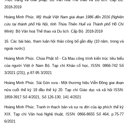
2018-2019
Hoàng Minh Phúc.
M
ỹ thuật Việt Nam giai đoạn 1986 đến 2016 (Nghiên
cứu tại thành phố Hà Nội, tỉnh Thừa Thiên Huế và Thành phố Hồ Chí
Minh)
. Bộ Văn hoá Thể thao và Du lịch. Cấp Bộ. 2018-2019
16. Các bài báo, tham luận hội thảo công bố gần đây (10 năm, trong và
ngoài nước):
Hoàng Minh Phúc. Chùa Phật tổ - Cà Mau công trình kiến trúc tiêu biểu
của người Việt ở Nam Bộ. Tạp chí Khảo cổ học, ISSN: 0866-742 Số
3/2021 (231), p.87-95 3/2021
Hoàng Minh Phúc. Sài Gòn xưa - Một thương hiệu Viễn Đông giai đoạn
nửa cuối thế kỷ 19 đầu thế kỷ 20. Tạp chí Giáo dục và xã hội ISSN:
1859-3917 Số 4/2021, Số 126-130, 141 4/2021
Hoàng Minh Phúc. Tranh in thạch bản và sự ra đời của áp phích thế kỷ
XIX. Tạp chí Văn hoá Nghệ thuật, ISSN: 0866-8655 Số 464, p.75-77
6/2021