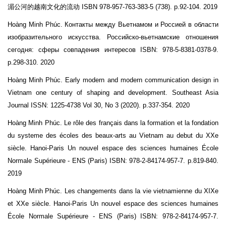
湄公河的越南文化的流动 ISBN 978-957-763-383-5 (738). p.92-104. 2019
Hoàng Minh Phúc. Контакты между Вьетнамом и Россией в области
изобразительного искусства. Российско-вьетнамские отношения
сегодня: сферы совпадения интересов ISBN: 978-5-8381-0378-9.
p.298-310. 2020
Hoàng Minh Phúc. Early modern and modern communication design in
Vietnam one century of shaping and development. Southeast Asia
Journal ISSN: 1225-4738 Vol 30, No 3 (2020). p.337-354. 2020
Hoàng Minh Phúc. Le rôle des français dans la formation et la fondation
du systeme des écoles des beaux-arts au Vietnam au debut du XXe
siècle. Hanoi-Paris Un nouvel espace des sciences humaines École
Normale Supérieure - ENS (Paris) ISBN: 978-2-84174-957-7. p.819-840.
2019
Hoàng Minh Phúc. Les changements dans la vie vietnamienne du XIXe
et XXe siècle. Hanoi-Paris Un nouvel espace des sciences humaines
École Normale Supérieure - ENS (Paris) ISBN: 978-2-84174-957-7.