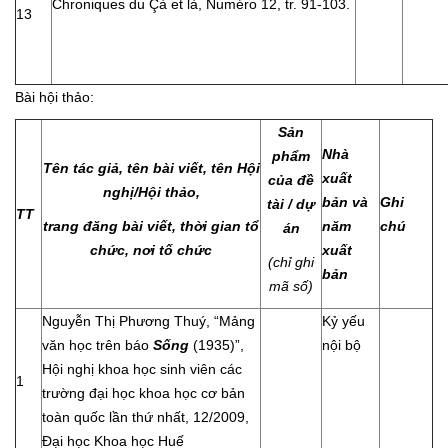
Chroniques du Çà et là, Numéro 12, tr. 91-103.
13
Bài hội thảo:
Sản
Nhà
phẩm
Tên tác giả, tên bài viết, tên Hội
xuất
của đề
nghị/Hội thảo,
bản và
Ghi
tài / dự
TT
trang đăng bài viết, thời gian tổ
năm
chú
án
chức, nơi tố chức
xuất
(chỉ ghi
bản
mã số)
Nguyễn Thị Phương Thuý, “Mảng
Kỷ yếu
văn học trên báo
Sống
(1935)”,
nội bộ
Hội nghị khoa học sinh viên các
1
trường đại học khoa học cơ bản
toàn quốc lần thứ nhất, 12/2009,
Đại học Khoa học Huế