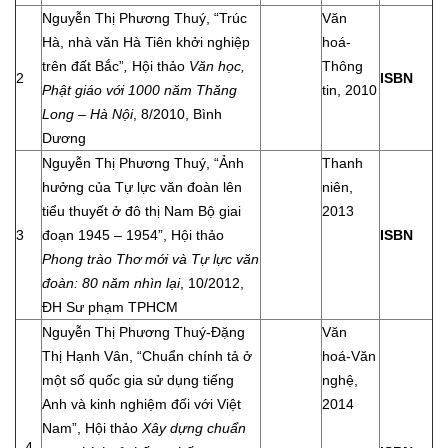
Nguyễn Thị Phương Thuý, “Trúc
Văn
Hà, nhà văn Hà Tiên khởi nghiệp
hoá-
trên đất Bắc”
,
Hội thảo
Văn học,
Thông
2
ISBN
Phật giáo với 1000 năm Thăng
tin, 2010
Long – Hà Nội
, 8/2010, Bình
Dương
Nguyễn Thị Phương Thuý, “Ảnh
Thanh
hưởng của Tự lực văn đoàn lên
niên,
tiểu thuyết ở đô thị Nam Bộ giai
2013
3
đoạn 1945 – 1954”, Hội thảo
ISBN
Phong trào Thơ mới và Tự lực văn
đoàn: 80 năm nhìn lại
, 10/2012,
ĐH Sư phạm TPHCM
Nguyễn Thị Phương Thuý-Đặng
Văn
Thị Hạnh Vân, “Chuẩn chính tả ở
hoá-Văn
một số quốc gia sử dụng tiếng
nghệ,
Anh và kinh nghiệm đối với Việt
2014
Nam”, Hội thảo
Xây dựng chuẩn
4