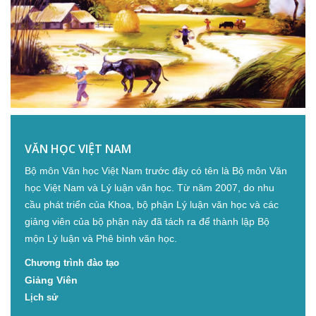
VĂN HỌC VIỆT NAM
Bộ môn Văn học Việt Nam trước đây có tên là Bộ môn Văn
học Việt Nam và Lý luận văn học. Từ năm 2007, do nhu
cầu phát triển của Khoa, bộ phận Lý luận văn học và các
giảng viên của bộ phận này đã tách ra để thành lập Bộ
mộn Lý luận và Phê bình văn học.
Chương trình đào tạo
Giảng Viên
Lịch sử