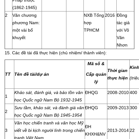
(1862-1945)
2
Văn chương
NXB Tổng
2016
Đồng
phương Nam:
hợp
tác giả
một vài bổ
TPHCM
với Võ
khuyết
Văn
Nhơn
15. Các đề tài đã thực hiện (chủ nhiệm/ thành viên):
Mã số &
Kinh
Thời gian
TT
Tên đề tài/dự án
Cấp quản
thực hiện
(tri
lý
Khảo sát, đánh giá, và bảo tồn văn
ĐHQG
2008-2010
400
1
học Quốc ngữ Nam Bộ 1932-1945
Sưu tầm, khảo sát, và đánh giá văn
ĐHQG
2009-2013
300
2
học Quốc ngữ Nam Bộ 1945-1954
Văn học chiến tranh và văn học Mỹ
ĐH
3
viết về bi kịch người lính trong chiến
2013-2014
22
KHXH&NV
tranh Việt Nam