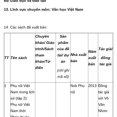
Bộ Giáo dục và Đào tạo
13. Lĩnh vực chuyên môn: Văn học Việt Nam
14. Các sách đã xuất bản:
Chuyên
Sản
khảo/ Giáo
phẩm
trình/Sách
của đề
Tác giả/
Năm
Nhà xuất
tham
tài/ dự
TT
Tên sách
xuất
đồng
bản
khảo/Từ
án
bản
tác giả
điển
(chỉ ghi
mã số)
1
Phụ nữ Việt
Nxb Phụ
2013
Đồng
Nam trong lịch
nữ
tác giả
sử (tập 2):
với Võ
Phụ nữ Việt
Văn
Nam thời
Nhơn
Pháp thuộc