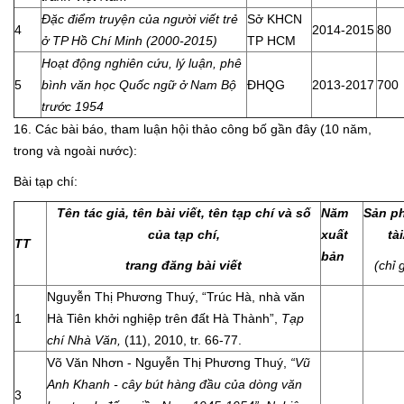
Đặc điểm truyện của người viết trẻ
Sở KHCN
4
2014-2015
80
ở TP Hồ Chí Minh (2000-2015)
TP HCM
Hoạt động nghiên cứu, lý luận, phê
5
bình văn học Quốc ngữ ở Nam Bộ
ĐHQG
2013-2017
700
trước 1954
16. Các bài báo, tham luận hội thảo công bố gần đây (10 năm,
trong và ngoài nước):
Bài tạp chí:
Tên tác giả, tên bài viết, tên tạp chí và số
Năm
Sản p
của tạp chí,
xuất
tà
TT
bản
trang đăng bài viết
(chỉ 
Nguyễn Thị Phương Thuý, “Trúc Hà, nhà văn
1
Hà Tiên khởi nghiệp trên đất Hà Thành”,
Tạp
chí Nhà Văn,
(11),
2010, tr. 66-77.
Võ Văn Nhơn - Nguyễn Thị Phương Thuý,
“
Vũ
Anh Khanh
-
cây bút hàng đầu của dòng văn
3