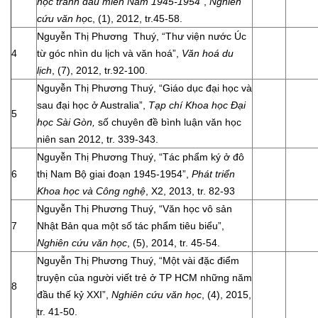
học tranh đấu miền Nam 1945-1954”
,
Nghiên
cứu văn họ
c, (1), 2012, tr.45-58.
Nguyễn Thị Phương Thuý, “Thư viện nước Úc
4
từ góc nhìn du lịch và văn hoá”,
Văn hoá du
lịch
, (7), 2012, tr.92-100.
Nguyễn Thị Phương Thuý, “Giáo dục đại học và
sau đại học ở Australia”,
Tạp chí Khoa học Đại
5
học Sài Gòn,
số chuyên đề bình luận văn học
niên san 2012, tr. 339-343.
Nguyễn Thị Phương Thuý, “Tác phẩm ký ở đô
6
thị Nam Bộ giai đoạn 1945-1954”,
Phát triển
Khoa học và Công nghệ
, X2, 2013, tr. 82-93
Nguyễn Thị Phương Thuý, “Văn học vô sản
7
Nhật Bản qua một số tác phẩm tiêu biểu”,
Nghiên cứu văn học
, (5), 2014, tr. 45-54.
Nguyễn Thị Phương Thuý, “Một vài đặc điểm
truyện của người viết trẻ ở TP HCM những năm
8
đầu thế kỷ XXI”,
Nghiên cứu văn học
, (4), 2015,
tr. 41-50.