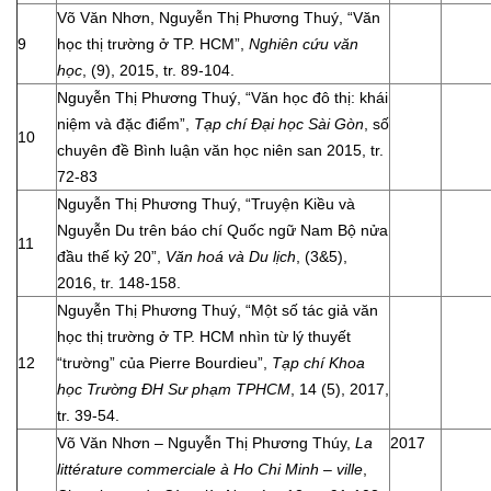
Võ Văn Nhơn, Nguyễn Thị Phương Thuý, “Văn
9
học thị trường ở TP. HCM”,
Nghiên cứu văn
học
, (9), 2015, tr. 89-104.
Nguyễn Thị Phương Thuý, “Văn học đô thị: khái
niệm và đặc điểm”,
Tạp chí Đại học Sài Gòn
, số
10
chuyên đề Bình luận văn học niên san 2015, tr.
72-83
Nguyễn Thị Phương Thuý, “Truyện Kiều và
Nguyễn Du trên báo chí Quốc ngữ Nam Bộ nửa
11
đầu thế kỷ 20”,
Văn hoá và Du lịch
, (3&5),
2016, tr. 148-158.
Nguyễn Thị Phương Thuý, “Một số tác giả văn
học thị trường ở TP. HCM nhìn từ lý thuyết
12
“trường” của Pierre Bourdieu”,
Tạp chí Khoa
học Trường ĐH Sư phạm TPHCM
, 14 (5), 2017,
tr. 39-54.
Võ Văn Nhơn – Nguyễn Thị Phương Thúy,
La
2017
littérature commerciale à Ho Chi Minh – ville
,