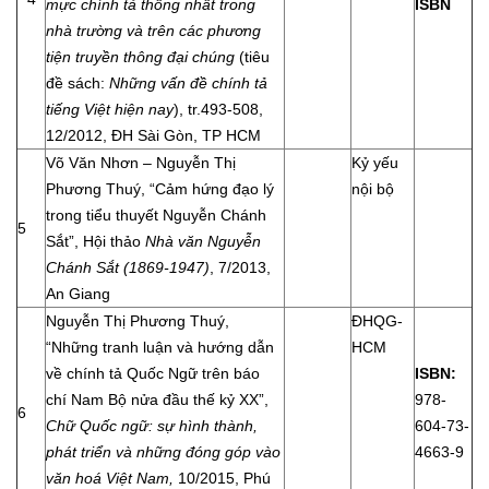
mực chính tả thống nhất trong
ISBN
nhà trường và trên các phương
tiện truyền thông đại chúng
(tiêu
đề sách:
Những vấn đề chính tả
tiếng Việt hiện nay
), tr.493-508,
12/2012, ĐH Sài Gòn, TP HCM
Võ Văn Nhơn – Nguyễn Thị
Kỷ yếu
Phương Thuý, “Cảm hứng đạo lý
nội bộ
trong tiểu thuyết Nguyễn Chánh
5
Sắt”, Hội thảo
Nhà văn Nguyễn
Chánh Sắt (1869-1947)
, 7/2013,
An Giang
Nguyễn Thị Phương Thuý,
ĐHQG-
“Những tranh luận và hướng dẫn
HCM
về chính tả Quốc Ngữ trên báo
ISBN:
chí Nam Bộ nửa đầu thế kỷ XX”,
978-
6
Chữ Quốc ngữ: sự hình thành,
604-73-
phát triển và những đóng góp vào
4663-9
văn hoá Việt Nam,
10/2015, Phú