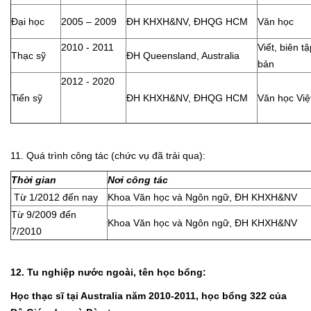
Đại học
2005 – 2009
ĐH KHXH&NV, ĐHQG HCM
Văn học
2010 - 2011
Viết, biên tậ
Thạc sỹ
ĐH Queensland, Australia
bản
2012 - 2020
Tiến sỹ
ĐH KHXH&NV, ĐHQG HCM
Văn học Vi
11. Quá trình công tác (chức vụ đã trải qua):
Thời gian
Nơi công tác
Từ 1/2012 đến nay
Khoa Văn học và Ngôn ngữ, ĐH KHXH&NV
Từ 9/2009 đến
Khoa Văn học và Ngôn ngữ, ĐH KHXH&NV
7/2010
12. Tu nghiệp nước ngoài, tên học bổng:
Học thạc sĩ tại Australia năm 2010-2011, học bổng 322 của