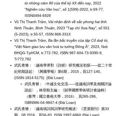
từ những năm 80 của thế kỷ XX đến nay
, 2022
“Nghiên cứu Văn học”, số 1(599)-2022, tr.69-77,
ISSN0494-6928
Vũ Thị Thanh Trâm,
Vài nhận định về sắc phong hai tỉnh
Ninh Thuận, Bình Thuận
, 2023 "Tạp chí Xưa Nay”, số 551
(5-2023), tr.55-57, ISSN 868-331X
Vũ Thị Thanh Trâm,
Ba lần bắc truyền của tập Cổ duệ từ
,
“Việt Nam giao lưu văn hoá tư tưởng Đông Á”, 2023, Nxb
ĐHQG-TpHCM, tr.772-782, ISBN 987-604-73-9390-9,
Tr772.782
武氏青簪：〈越南學界對《詩經》研究概況初探——從二十世
紀初期談起〉《興國學報》第6期，2015，頁127-140。
(ISSN-1814-5175) (Đài Loan)
武氏青簪：〈中越文化交流——從越南詞學及相關評論
談起〉，林登順主編：《賦學國際學術研討會論輯》
（臺灣：國立臺南大學，2016）, 頁265-286,
ISBN986-04-9847-4 (Đài Loan)
武氏青簪：〈越南填詞與詞學研究概述〉《雲漢期刊》第33
期，08.2016，頁56-83, ISSN 1997-6860 (Đài Loan)