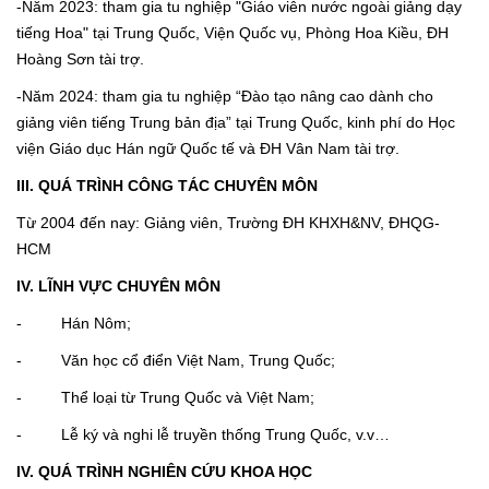
-Năm 2023: tham gia tu nghiệp "Giáo viên nước ngoài giảng dạy
tiếng Hoa" tại Trung Quốc, Viện Quốc vụ, Phòng Hoa Kiều, ĐH
Hoàng Sơn tài trợ.
-Năm 2024: tham gia tu nghiệp “Đào tạo nâng cao dành cho
giảng viên tiếng Trung bản địa” tại Trung Quốc, kinh phí do Học
viện Giáo dục Hán ngữ Quốc tế và ĐH Vân Nam tài trợ.
III. QUÁ TRÌNH CÔNG TÁC CHUYÊN MÔN
Từ 2004 đến nay: Giảng viên, Trường ĐH KHXH&NV, ĐHQG-
HCM
IV. LĨNH VỰC CHUYÊN MÔN
- Hán Nôm;
- Văn học cổ điển Việt Nam, Trung Quốc;
- Thể loại từ Trung Quốc và Việt Nam;
- Lễ ký và nghi lễ truyền thống Trung Quốc, v.v…
IV. QUÁ TRÌNH NGHIÊN CỨU KHOA HỌC