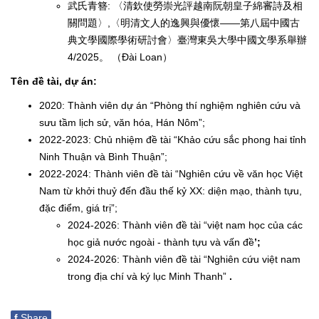
武氏青簪: 〈清欽使勞崇光評越南阮朝皇子綿審詩及相
關問題〉,〈明清文人的逸興與優懷——第八屆中國古
典文學國際學術研討會〉臺灣東吳大學中國文學系舉辦
4/2025。 （Đài Loan）
Tên đề tài, dự án:
2020: Thành viên dự án “Phòng thí nghiệm nghiên cứu và
sưu tầm lịch sử, văn hóa, Hán Nôm”;
2022-2023: Chủ nhiệm đề tài “Khảo cứu sắc phong hai tỉnh
Ninh Thuận và Bình Thuận”;
2022-2024: Thành viên đề tài “Nghiên cứu về văn học Việt
Nam từ khởi thuỷ đến đầu thế kỷ XX: diện mạo, thành tựu,
đặc điểm, giá trị”;
2024-2026: Thành viên đề tài “việt nam học của các
học giả nước ngoài - thành tựu và vấn đề
’;
2024-2026: Thành viên đề tài “Nghiên cứu việt nam
trong địa chí và ký lục Minh Thanh”
.
f
Share