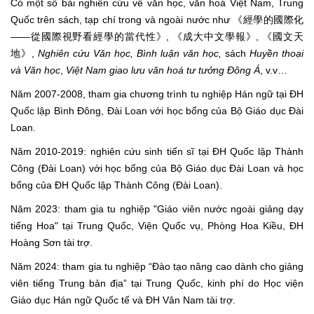
Có một số bài nghiên cứu về văn học, văn hoá Việt Nam, Trung
Quốc trên sách, tạp chí trong và ngoài nước như 《經學的國際化
——從國際視野看經學的當代性》, 《成大中文學報》, 《國文天
地》,
Nghiên cứu Văn học, Bình luận văn học,
sách
Huyền thoại
và Văn học
,
Việt Nam giao lưu văn hoá tư tưởng Đông Á
, v.v…
Năm 2007-2008, tham gia chương trình tu nghiệp Hán ngữ tại ĐH
Quốc lập Bình Đông, Đài Loan với học bổng của Bộ Giáo dục Đài
Loan.
Năm 2010-2019: nghiên cứu sinh tiến sĩ tại ĐH Quốc lập Thành
Công (Đài Loan) với học bổng của Bộ Giáo dục Đài Loan và học
bổng của ĐH Quốc lập Thành Công (Đài Loan).
Năm 2023: tham gia tu nghiệp "Giáo viên nước ngoài giảng dạy
tiếng Hoa" tại Trung Quốc, Viện Quốc vụ, Phòng Hoa Kiều, ĐH
Hoàng Sơn tài trợ.
Năm 2024: tham gia tu nghiệp “Đào tạo nâng cao dành cho giảng
viên tiếng Trung bản địa” tại Trung Quốc, kinh phí do Học viện
Giáo dục Hán ngữ Quốc tế và ĐH Vân Nam tài trợ.