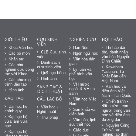
GIỚI THIỆU
CỰU SINH
NGHIÊN CỨU
HỘI THẢO
VIÊN
Khoa Văn học
Hán Nôm
Thi hào dân
CLB Cựu sinh
tộc, danh nhân
Các bộ môn
Ngôn ngữ học
viên
văn hóa Nguyễn
Nhân sự
Văn hóa dân
Đình Chiểu
Danh sách
gian
Các nhà
cựu sinh viên
Kawabata
nghiên cứu cộng
Lý luận và
Yasunari: Từ
Quỹ học bổng
tác với Khoa
phê bình văn
Nhật Bản đến
Hình ảnh
học
Các chương
Việt Nam
trình đào tạo
VH nước
SÁNG TÁC &
Văn học và
ngoài & VH so
Hình ảnh
DỊCH THUẬT
điện ảnh Việt
sánh
Nam - Hàn Quốc
ĐÀO TẠO
CÂU LẠC BỘ
Văn học Việt
Chiến tranh -
Nam
đất nước - con
Đại học hệ
Văn học -
Sân khấu và
người trong văn
chính quy
Nghệ thuật
điện ảnh
học và điện ảnh
Đại học hệ
Thư pháp
đương đại
Văn hóa, lịch
vừa làm vừa
sử, triết học
Nguyễn Công
học
Trứ và sự
Giáo dục
Đại học hệ
nghiệp lập thân
Luận văn