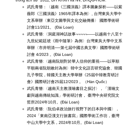
trong lịch sử” 2011, ĐH KHXH và NV, ĐHQG-HCM.
武氏青簪：〈越南《三國演義》譯本圖象探析——以紫
薇郎《三國演義》1965年譯本為例〉, 台灣東吳大學中
文系舉辦〈東亞文圖學與文化交融傳播〉 國際學術研
討會11/2021。 (Đài Loan)
武氏青簪:〈洞庭湖神話故事¬¬¬¬¬——以越南十八至十
九世紀範廷琥《雨中隨筆》為例〉台灣東吳大學中文系
舉辦〈市井明清──第七屆中國古典文學〉國際學術研
討會 4/2023 。(Đài Loan)
武氏青簪:〈越南阮朝對於華人信仰的重視——以寧順
平順兩省阮朝敕封為例〉韓中文化語言研究協會、韓國
孔子學院，韓國天主教大學舉辦《25屆中韓教育研討
會》國際研討會25屆12/2023 。（Hàn Quốc）
武氏青簪:〈越南天主教漢喃書目之探討〉，「漢喃文
獻與越南傳統知識」學術研討會， 臺灣中央研究院文
哲所2024年10月。(Đài Loan)
武氏青簪:〈阮伯卓政治旅行視野下的日本與中國〉，
2024「東南亞漢文行旅書寫」國際學術工作坊，臺灣
中山大學中文系，2024年10月。(Đài Loan)