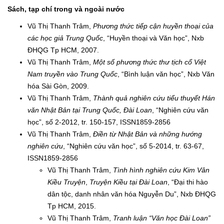
Sách, tạp chí trong và ngoài nước
Vũ Thị Thanh Trâm,
Phương thức tiếp cận huyền thoại của
các học giả Trung Quốc
, “Huyền thoại và Văn học”, Nxb
ĐHQG Tp HCM, 2007.
Vũ Thị Thanh Trâm,
Một số phương thức thư tịch cổ Việt
Nam truyền vào Trung Quốc
, “Bình luận văn học”, Nxb Văn
hóa Sài Gòn, 2009.
Vũ Thị Thanh Trâm,
Thành quả nghiên cứu tiểu thuyết Hán
văn Nhật Bản tại Trung Quốc, Đài Loan
, “Nghiên cứu văn
học”, số 2-2012, tr. 150-157, ISSN1859-2856
Vũ Thị Thanh Trâm,
Điền từ Nhật Bản và những hướng
nghiên cứu
, “Nghiên cứu văn học”, số 5-2014, tr. 63-67,
ISSN1859-2856
Vũ Thị Thanh Trâm,
Tình hình nghiên cứu Kim Vân
Kiều Truyện
,
Truyện Kiều tại Đài Loan
, “Đại thi hào
dân tộc, danh nhân văn hóa Nguyễn Du”, Nxb ĐHQG
Tp HCM, 2015.
Vũ Thị Thanh Trâm,
Tranh luận “Văn học Đài Loan”