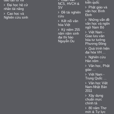
đào tạo từ xa
kiến quốc
NCS, HVCH &
Đại học hệ cử
Phật giáo và
SV
nhân tài năng
văn học Bình
Đề tài nghiên
Cao học và
Định
cứu
Nghiên cứu sinh
Những vấn đề
Kết nối văn
văn học và ngôn
hóa Việt
ngữ Nam Bộ
Kỷ niệm 255
Việt Nam -
năm năm sinh
Giao lưu văn
đại thi hào
hóa tư tưởng
Nguyễn Du
Phương Đông
Quá trình hiện
đại hóa VH ...
Nghiên cứu
Hán nôm ...
Văn học, Phật
giáo ...
Việt Nam -
Trung Quốc ...
Văn học Việt
Nam-Nhật Bản
2011
Xây dựng
chuẩn mực
chính tả
80 năm Thơ
mới & Tự lực