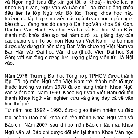
và Ngôn ngữ (sau đây xin gọi tắt là Khoa) - trước kia là
Khoa Ngữ văn, Ngữ văn và Báo chí - đã khai giảng khóa
đầu tiên là lớp Ngữ văn Bổ túc. Trong khóa học này,
trường đã tập hợp sinh viên các ngành văn học, ngôn ngữ,
báo chí,… đang học dở dang ở Đại học Văn khoa Sài Gòn,
Đại học Vạn Hạnh, Đại học Đà Lạt và Đại học Minh Đức
thành một khóa đào tạo hai năm dưới sự giảng dạy của
các giảng viên Tổ bộ môn Ngữ văn Việt Nam. Tổ bộ môn
được xây dựng từ nền tảng Ban Văn chương Việt Nam và
Ban Hán văn Đại học Văn khoa (thuộc Viện Đại học Sài
Gòn) với sự tăng cường lực lượng giảng viên từ Hà Nội
vào.
Năm 1976, Trường Đại học Tổng hợp TPHCM được thành
lập, Tổ bộ môn Ngữ văn Việt Nam trở thành một tổ trực
thuộc trường và năm 1978 được nâng thành Khoa Ngữ
văn Việt Nam. Năm 1990, Khoa Ngữ văn Việt Nam đổi tên
thành Khoa Ngữ văn nghiên cứu và giảng dạy cả về văn
học thế giới.
Từ năm học 1992 - 1993, được giao thêm nhiệm vụ đào
tạo ngành Báo chí, khoa đổi tên thành Khoa Ngữ văn và
Báo chí. Năm 2007, sau khi bộ môn Báo chí tách ra, Khoa
Ngữ văn và Báo chí được đổi tên lại thành Khoa Văn học