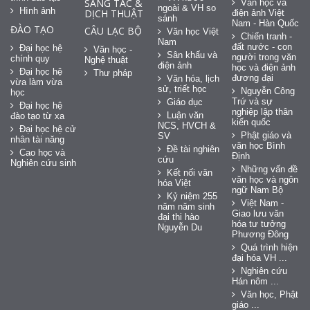
SÁNG TÁC &
Văn học và
ngoài & VH so
Hình ảnh
DỊCH THUẬT
điện ảnh Việt
sánh
Nam - Hàn Quốc
ĐÀO TẠO
CÂU LẠC BỘ
Văn học Việt
Chiến tranh -
Nam
đất nước - con
Đại học hệ
Văn học -
Sân khấu và
người trong văn
chính quy
Nghệ thuật
điện ảnh
học và điện ảnh
Đại học hệ
Thư pháp
đương đại
Văn hóa, lịch
vừa làm vừa
sử, triết học
Nguyễn Công
học
Trứ và sự
Giáo dục
Đại học hệ
nghiệp lập thân
Luận văn
đào tạo từ xa
kiến quốc
NCS, HVCH &
Đại học hệ cử
Phật giáo và
SV
nhân tài năng
văn học Bình
Đề tài nghiên
Cao học và
Định
cứu
Nghiên cứu sinh
Những vấn đề
Kết nối văn
văn học và ngôn
hóa Việt
ngữ Nam Bộ
Kỷ niệm 255
Việt Nam -
năm năm sinh
Giao lưu văn
đại thi hào
hóa tư tưởng
Nguyễn Du
Phương Đông
Quá trình hiện
đại hóa VH ...
Nghiên cứu
Hán nôm ...
Văn học, Phật
giáo ...