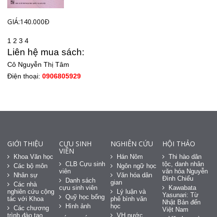
GIÁ:140.000Đ
1
2
3
4
Liên hệ mua sách:
Cô Nguyễn Thị Tâm
Điện thoại:
0906805929
GIỚI THIỆU
CỰU SINH
NGHIÊN CỨU
HỘI THẢO
VIÊN
Khoa Văn học
Hán Nôm
Thi hào dân
CLB Cựu sinh
tộc, danh nhân
Các bộ môn
Ngôn ngữ học
viên
văn hóa Nguyễn
Nhân sự
Văn hóa dân
Đình Chiểu
Danh sách
gian
Các nhà
cựu sinh viên
Kawabata
nghiên cứu cộng
Lý luận và
Yasunari: Từ
Quỹ học bổng
tác với Khoa
phê bình văn
Nhật Bản đến
Hình ảnh
học
Các chương
Việt Nam
trình đào tạo
VH nước