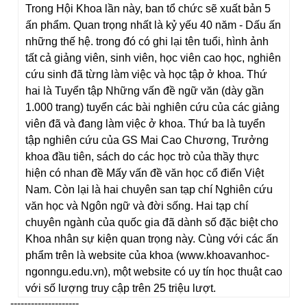
Trong Hội Khoa lần này, ban tổ chức sẽ xuất bản 5
ấn phẩm. Quan trọng nhất là kỷ yếu 40 năm - Dấu ấn
những thế hệ. trong đó có ghi lại tên tuổi, hình ảnh
tất cả giảng viên, sinh viên, học viên cao học, nghiên
cứu sinh đã từng làm việc và học tập ở khoa. Thứ
hai là Tuyển tập Những vấn đề ngữ văn (dày gần
1.000 trang) tuyển các bài nghiên cứu của các giảng
viên đã và đang làm việc ở khoa. Thứ ba là tuyển
tập nghiên cứu của GS Mai Cao Chương, Trưởng
khoa đầu tiên, sách do các học trò của thầy thực
hiện có nhan đề Mấy vấn đề văn học cổ điển Việt
Nam. Còn lại là hai chuyên san tạp chí Nghiên cứu
văn học và Ngôn ngữ và đời sống. Hai tạp chí
chuyên ngành của quốc gia đã dành số đặc biệt cho
Khoa nhân sự kiện quan trọng này. Cùng với các ấn
phẩm trên là website của khoa (www.khoavanhoc-
ngonngu.edu.vn), một website có uy tín học thuật cao
với số lượng truy cập trên 25 triệu lượt.
--------------------