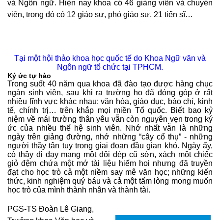
và Ngôn ngữ. Hiện nay khoa có 46 giảng viên và chuyên
viên, trong đó có 12 giáo sư, phó giáo sư, 21 tiến sĩ…
Tại một hội thảo khoa học quốc tế do Khoa Ngữ văn và
Ngôn ngữ tổ chức tại TPHCM.
Ký ức tự hào
Trong suốt 40 năm qua khoa đã đào tạo được hàng chục
ngàn sinh viên, sau khi ra trường họ đã đóng góp ở rất
nhiều lĩnh vực khác nhau: văn hóa, giáo dục, báo chí, kinh
tế, chính trị… trên khắp mọi miền Tổ quốc. Biết bao kỷ
niệm về mái trường thân yêu vẫn còn nguyên vẹn trong ký
ức của nhiều thế hệ sinh viên. Nhớ nhất vẫn là những
ngày trên giảng đường, nhớ những “cây cổ thụ” - những
người thầy tận tụy trong giai đoạn đầu gian khó. Ngày ấy,
có thầy đi dạy mang một đôi dép cũ sờn, xách một chiếc
giỏ đệm chứa một mớ tài liệu hiếm hoi nhưng đã truyền
đạt cho học trò cả một niềm say mê văn học; những kiến
thức, kinh nghiệm quý báu và cả một tấm lòng mong muốn
học trò của mình thành nhân và thành tài.
PGS-TS Đoàn Lê Giang,