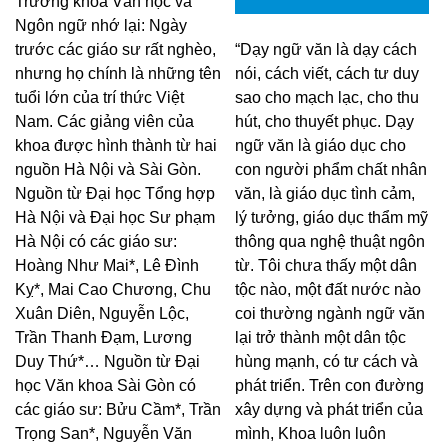
Trưởng khoa Văn học và
Ngôn ngữ nhớ lại: Ngày
trước các giáo sư rất nghèo,
“Dạy ngữ văn là dạy cách
nhưng họ chính là những tên
nói, cách viết, cách tư duy
tuổi lớn của trí thức Việt
sao cho mạch lạc, cho thu
Nam. Các giảng viên của
hút, cho thuyết phục. Dạy
khoa được hình thành từ hai
ngữ văn là giáo dục cho
nguồn Hà Nội và Sài Gòn.
con người phẩm chất nhân
Nguồn từ Đại học Tổng hợp
văn, là giáo dục tình cảm,
Hà Nội và Đại học Sư phạm
lý tưởng, giáo dục thẩm mỹ
Hà Nội có các giáo sư:
thông qua nghệ thuật ngôn
Hoàng Như Mai*, Lê Đình
từ. Tôi chưa thấy một dân
Kỵ*, Mai Cao Chương, Chu
tộc nào, một đất nước nào
Xuân Diên, Nguyễn Lộc,
coi thường ngành ngữ văn
Trần Thanh Đạm, Lương
lại trở thành một dân tộc
Duy Thứ*… Nguồn từ Đại
hùng mạnh, có tư cách và
học Văn khoa Sài Gòn có
phát triển. Trên con đường
các giáo sư: Bửu Cầm*, Trần
xây dựng và phát triển của
Trọng San*, Nguyễn Văn
mình, Khoa luôn luôn