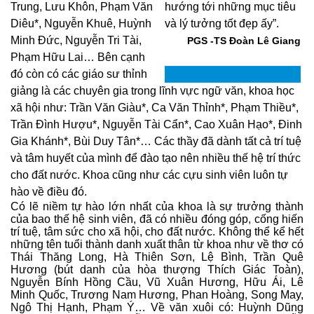
Trung, Lưu Khôn, Phạm Văn
hướng tới những mục tiêu
Diêu*, Nguyễn Khuê, Huỳnh
và lý tưởng tốt đẹp ấy”.
Minh Đức, Nguyễn Tri Tài,
PGS -TS Đoàn Lê Giang
Phạm Hữu Lai… Bên cạnh
đó còn có các giáo sư thỉnh
giảng là các chuyên gia trong lĩnh vực ngữ văn, khoa học
xã hội như: Trần Văn Giàu*, Ca Văn Thỉnh*, Phạm Thiều*,
Trần Đình Hượu*, Nguyễn Tài Cẩn*, Cao Xuân Hạo*, Đinh
Gia Khánh*, Bùi Duy Tân*… Các thầy đã dành tất cả trí tuệ
và tâm huyết của mình để đào tạo nên nhiều thế hệ trí thức
cho đất nước. Khoa cũng như các cựu sinh viên luôn tự
hào về điều đó.
Có lẽ niềm tự hào lớn nhất của khoa là sự trưởng thành
của bao thế hệ sinh viên, đã có nhiều đóng góp, cống hiến
trí tuệ, tâm sức cho xã hội, cho đất nước. Không thể kể hết
những tên tuổi thành danh xuất thân từ khoa như về thơ có
Thái Thăng Long, Hà Thiên Sơn, Lệ Bình, Trần Quê
Hương (bút danh của hòa thượng Thích Giác Toàn),
Nguyễn Bính Hồng Cầu, Vũ Xuân Hương, Hữu Ái, Lê
Minh Quốc, Trương Nam Hương, Phan Hoàng, Song May,
Ngô Thị Hạnh, Phạm Ý… Về văn xuôi có: Huỳnh Dũng