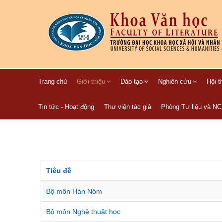
Trang chủ
Giới thiệu
Đào tạo
Nghiên cứu
Hội t
Tin tức - Hoạt động
Thư viện tác giả
Phòng Tư liệu và N
Tiêu đề
Bộ môn Hán Nôm
Bộ môn Nghệ thuật học