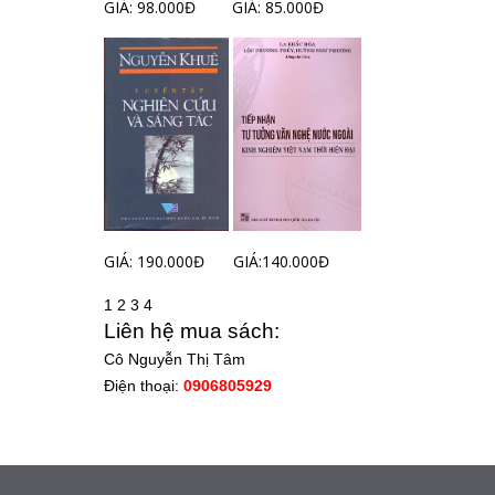
GIÁ: 98.000Đ
GIÁ: 85.000Đ
GIÁ: 190.000Đ
GIÁ:140.000Đ
1
2
3
4
Liên hệ mua sách:
Cô Nguyễn Thị Tâm
Điện thoại:
0906805929