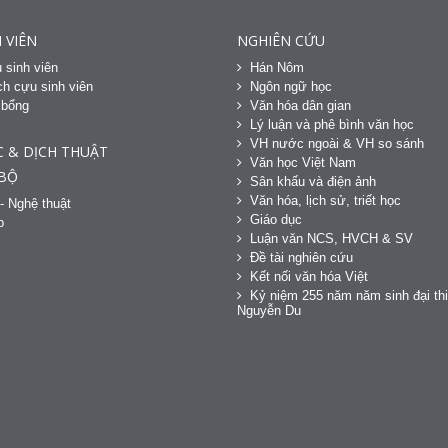
 VIÊN
NGHIÊN CỨU
 sinh viên
Hán Nôm
h cựu sinh viên
Ngôn ngữ học
 bổng
Văn hóa dân gian
h
Lý luận và phê bình văn học
VH nước ngoài & VH so sánh
C & DỊCH THUẬT
Văn học Việt Nam
 BỘ
Sân khấu và điện ảnh
Văn hóa, lịch sử, triết học
- Nghệ thuật
Giáo dục
p
Luận văn NCS, HVCH & SV
Đề tài nghiên cứu
Kết nối văn hóa Việt
Kỷ niệm 255 năm năm sinh đại thi
Nguyễn Du