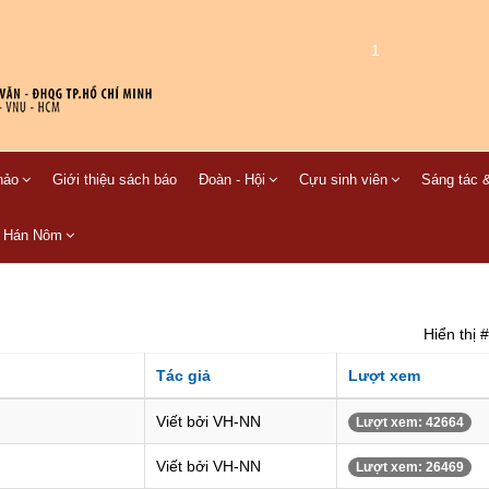
1
hảo
Giới thiệu sách báo
Đoàn - Hội
Cựu sinh viên
Sáng tác &
C Hán Nôm
Hiển thị #
Tác giả
Lượt xem
Viết bởi VH-NN
Lượt xem: 42664
Viết bởi VH-NN
Lượt xem: 26469