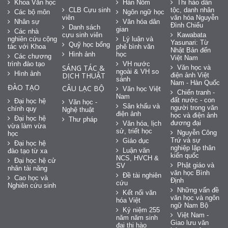
Khoa Văn học
Hán Nôm
Thi hào dân
CLB Cựu sinh
tộc, danh nhân
Các bộ môn
Ngôn ngữ học
viên
văn hóa Nguyễn
Nhân sự
Văn hóa dân
Đình Chiểu
Danh sách
gian
Các nhà
cựu sinh viên
Kawabata
nghiên cứu cộng
Lý luận và
Yasunari: Từ
Quỹ học bổng
tác với Khoa
phê bình văn
Nhật Bản đến
Hình ảnh
học
Các chương
Việt Nam
trình đào tạo
VH nước
SÁNG TÁC &
Văn học và
ngoài & VH so
Hình ảnh
DỊCH THUẬT
điện ảnh Việt
sánh
Nam - Hàn Quốc
ĐÀO TẠO
CÂU LẠC BỘ
Văn học Việt
Chiến tranh -
Nam
đất nước - con
Đại học hệ
Văn học -
Sân khấu và
người trong văn
chính quy
Nghệ thuật
điện ảnh
học và điện ảnh
Đại học hệ
Thư pháp
đương đại
Văn hóa, lịch
vừa làm vừa
sử, triết học
Nguyễn Công
học
Trứ và sự
Giáo dục
Đại học hệ
nghiệp lập thân
Luận văn
đào tạo từ xa
kiến quốc
NCS, HVCH &
Đại học hệ cử
Phật giáo và
SV
nhân tài năng
văn học Bình
Đề tài nghiên
Cao học và
Định
cứu
Nghiên cứu sinh
Những vấn đề
Kết nối văn
văn học và ngôn
hóa Việt
ngữ Nam Bộ
Kỷ niệm 255
Việt Nam -
năm năm sinh
Giao lưu văn
đại thi hào