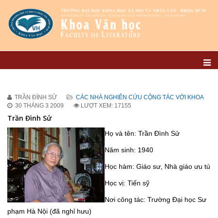
TRẦN ĐÌNH SỬ
CÁC NHÀ NGHIÊN CỨU CỘNG TÁC VỚI KHOA
30 THÁNG 3 2009
LƯỢT XEM: 17155
Trần Đình Sử
Họ và tên: Trần Đình Sử
Năm sinh: 1940
Học hàm: Giáo sư, Nhà giáo ưu tú
Học vị: Tiến sỹ
Nơi công tác: Trường Đại học Sư
phạm Hà Nội (đã nghỉ hưu)