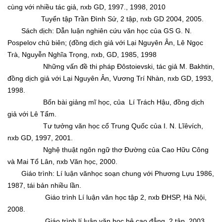
cùng với nhiều tác giả, nxb GD, 1997., 1998, 2010
Tuyển tập Trần Đình Sử, 2 tập, nxb GD 2004, 2005.
Sách dịch: Dẫn luận nghiên cứu văn học của GS G. N.
Pospelov chủ biên; (đồng dịch giả với Lại Nguyên Ân, Lê Ngọc
Trà, Nguyễn Nghĩa Trọng, nxb, GD, 1985, 1998
Những vấn đề thi pháp Đôstoievski, tác giả M. Bakhtin,
đồng dịch giả với Lại Nguyên Ân, Vương Trí Nhàn, nxb GD, 1993,
1998.
Bốn bài giảng mĩ học, của Lí Trách Hậu, đồng dịch
giả với Lê Tẩm.
Tư tưởng văn học cổ Trung Quốc của I. N. Lĩêvích,
nxb GD, 1997, 2001.
Nghệ thuật ngôn ngữ thơ Đường của Cao Hữu Công
và Mai Tổ Lân, nxb Văn học, 2000.
Giáo trình: Lí luận vănhọc soạn chung với Phương Lựu 1986,
1987, tái bản nhiều lần.
Giáo trình Lí luận văn học tập 2, nxb ĐHSP, Hà Nội,
2008.
Giáo trình lí luận văn học hệ cao đẳng, 2 tập, 2003,