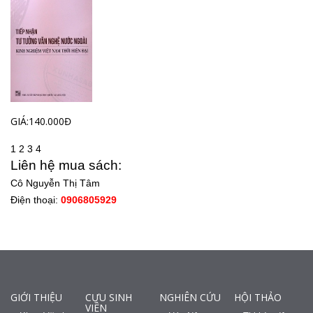
GIÁ:140.000Đ
1
2
3
4
Liên hệ mua sách:
Cô Nguyễn Thị Tâm
Điện thoại:
0906805929
GIỚI THIỆU
CỰU SINH
NGHIÊN CỨU
HỘI THẢO
VIÊN