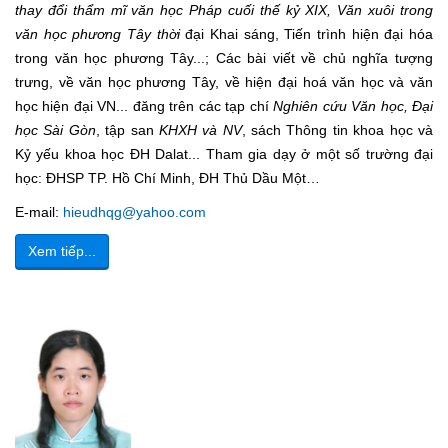
thay đổi thẩm mĩ văn học Pháp cuối thế kỷ XIX, Văn xuôi trong
văn học phương Tây thời
đại Khai sáng, Tiến trình hiện đại hóa
trong văn học phương Tây...; Các bài viết về chủ nghĩa tượng
trưng, về văn học phương Tây, về hiện đại hoá văn học và văn
học hiện đại VN... đăng trên các tạp chí
Nghiên cứu Văn học, Đại
học Sài Gòn
, tập san
KHXH và NV
, sách Thông tin khoa học và
Kỷ yếu khoa học ĐH Dalat... Tham gia dạy ở một số trường đại
học: ĐHSP TP. Hồ Chí Minh, ĐH Thủ Dầu Một…
E-mail:
hieudhqg@yahoo.com
Xem tiếp...