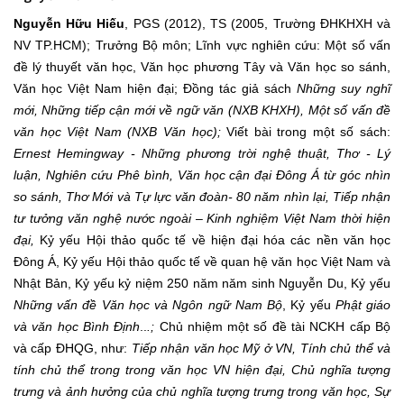
Nguyễn Hữu Hiếu
, PGS (2012), TS (2005, Trường ĐHKHXH và
NV TP.HCM); Trưởng Bộ môn; Lĩnh vực nghiên cứu: Một số vấn
đề lý thuyết văn học, Văn học phương Tây và Văn học so sánh,
Văn học Việt Nam hiện đại; Đồng tác giả sách
Những suy nghĩ
mới, Những tiếp cận mới về ngữ văn (NXB KHXH), Một số vấn đề
văn học Việt Nam (NXB Văn học);
Viết bài trong một số sách:
Ernest Hemingway - Những phương trời nghệ thuật, Thơ - Lý
luận, Nghiên cứu Phê bình, Văn học cận đại Đông Á từ góc nhìn
so sánh, Thơ Mới và Tự lực văn đoàn- 80 năm nhìn lại, Tiếp nhận
tư tưởng văn nghệ nước ngoài – Kinh nghiệm Việt Nam thời hiện
đại,
Kỷ yếu Hội thảo quốc tế về hiện đại hóa các nền văn học
Đông Á,
Kỷ yếu Hội thảo quốc tế về quan hệ văn học Việt Nam và
Nhật Bản, Kỷ yếu kỷ niệm 250 năm năm sinh Nguyễn Du, Kỷ yếu
Những vấn đề Văn học và Ngôn ngữ Nam Bộ
, Kỷ yếu
Phật giáo
và văn học Bình Định
..
.;
Chủ nhiệm một số đề tài NCKH cấp Bộ
và cấp ĐHQG, như:
Tiếp nhận văn học Mỹ ở VN, Tính chủ thể và
tính chủ thể trong trong văn học VN hiện đại, Chủ nghĩa tượng
trưng và ảnh hưởng của chủ nghĩa tượng trưng trong văn học, Sự