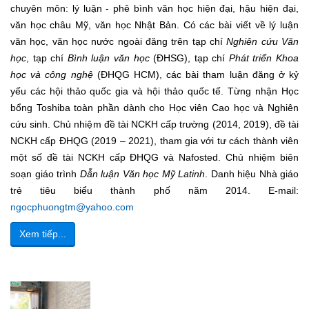
chuyên môn: lý luận - phê bình văn học hiện đại, hậu hiện đại,
văn học châu Mỹ, văn học Nhật Bản. Có các bài viết về lý luận
văn học, văn học nước ngoài đăng trên tạp chí
Nghiên cứu Văn
học
, tạp chí
Bình luận văn học
(ĐHSG), tạp chí
Phát triển Khoa
học và công nghệ
(ĐHQG HCM), các bài tham luận đăng ở kỷ
yếu các hội thảo quốc gia và hội thảo quốc tế. Từng nhận Học
bổng Toshiba toàn phần dành cho Học viên Cao học và Nghiên
cứu sinh. Chủ nhiệm đề tài NCKH cấp trường (2014, 2019), đề tài
NCKH cấp ĐHQG (2019 – 2021), tham gia với tư cách thành viên
một số đề tài NCKH cấp ĐHQG và Nafosted. Chủ nhiệm biên
soạn giáo trình
Dẫn luận Văn học Mỹ
Latinh
. Danh hiệu Nhà giáo
trẻ tiêu biểu thành phố năm 2014. E-mail:
ngocphuongtm@yahoo.com
Xem tiếp...