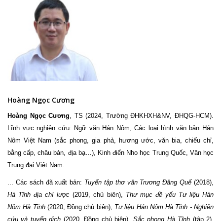
Hoàng Ngọc Cương
Hoàng Ngọc Cương
, TS (2024, Trường ĐHKHXH&NV, ĐHQG-HCM).
Lĩnh vực nghiên cứu: Ngữ văn Hán Nôm, Các loại hình văn bản Hán
Nôm Việt Nam (sắc phong, gia phả, hương ước, văn bia, chiếu chỉ,
bằng cấp, châu bản, địa bạ…), Kinh điển Nho học Trung Quốc, Văn học
Trung đại Việt Nam.
... Các sách đã xuất bản:
Tuyển tập thơ văn Trương Đăng Quế
(2018),
Hà Tĩnh địa chí lược
(2019, chủ biên),
Thư mục đề yếu Tư liệu Hán
Nôm Hà Tĩnh
(2020, Đồng chủ biên),
Tư liệu Hán Nôm Hà Tĩnh - Nghiên
cứu và tuyển dịch
(2020, Đồng chủ biên),
Sắc phong Hà Tĩnh
(tập 2),