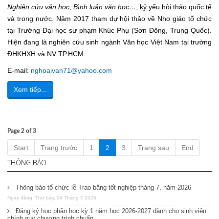
Nghiên cứu văn học
,
Bình luận văn học…
, kỷ yếu hội thảo quốc tế
và trong nước. Năm 2017 tham dự hội thảo về Nho giáo tổ chức
tại Trường Đại học sư phạm Khúc Phụ (Sơn Đông, Trung Quốc).
Hiện đang là nghiên cứu sinh ngành Văn học Việt Nam tại trường
ĐHKHXH và NV TP.HCM.
E-mail:
nghoaivan71@yahoo.com
Xem tiếp...
Page 2 of 3
Start
Trang trước
1
2
3
Trang sau
End
THÔNG BÁO
Thông báo tổ chức lễ Trao bằng tốt nghiệp tháng 7, năm 2026
Ngày đăng: Thứ bảy, 04 Tháng 7 2026
Đăng ký học phần học kỳ 1 năm học 2026-2027 dành cho sinh viên
chính quy chương trình chuẩn