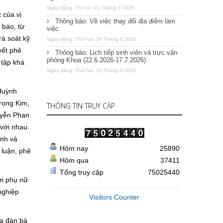
Ngày đăng: Thứ tư, 01 Tháng 7 2026
 của vị
Thông báo: Về việc thay đổi địa điểm làm
 báo, từ
việc
rà soát kỹ
Ngày đăng: Thứ hai, 29 Tháng 6 2026
yết phê
Thông báo: Lịch tiếp sinh viên và trực văn
phòng Khoa (22.6.2026-17.7.2026)
 tập khá
Ngày đăng: Thứ hai, 22 Tháng 6 2026
Huỳnh
rọng Kim,
THÔNG TIN TRUY CẬP
uyễn Phan
 với nhau.
ình và
Hôm nay
25890
 luận, phê
Hôm qua
37411
Tổng truy cập
75025440
ời phụ nữ
nghiệp
Visitors Counter
ủa đàn bà