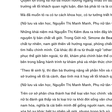
Quyền lợi trong xã hội đã muốn hưởng ngang nhau thì đị
trường về lối khách quan nghị luận, đàn bà phải tỏ ra là c
Mà đã muốn tỏ ra có tư cách khoa học, có tư tưởng triết h
(Nữ lưu và văn học, Nguyễn Thị Manh Manh, Phụ nữ tân v
Những khái niệm mà Nguyễn Thị Kiêm đưa ra trên đây khô
nguyên lý bản chất về giới. Trong Giới nữ, Simone de Beau
chất tự nhiên, nam giới thiên về hướng ngoại, phóng chiếu
tìm hiểu chính mình. Cái khác đó đi ra từ thuật ngữ “oth
phục thế giới bên ngoài, từ đó, khám phá chính bản thể c
bên trong bằng hành trình tự khám phá và nhận thức chí
“Theo lẽ sinh lý, thì đàn bà thường nặng về phần hồn và 
sở trường về lối tả cảnh, đạo tình mà ít hay về lối khách qu
(Nữ lưu và văn học, Nguyễn Thị Manh Manh, Phụ nữ tân v
Trên cơ sở phân chia thành hai thể loại văn học chính: 
nữ bị đánh giá thấp và bị loại trừ ra khỏi đời sống văn 
nam hóa, nghĩa là cải biến mình để giống người nam, m
xóa bỏ sự khác biệt tự nhiên về giới, nhưng trong lịch sử