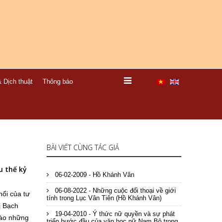
 Dịch thuật
Thông báo
BÀI VIẾT CÙNG TÁC GIẢ
u thế kỷ
06-02-2009 - Hồ Khánh Vân
06-08-2022 - Những cuộc đối thoại về giới
nổi của tư
tính trong Lục Vân Tiên (Hồ Khánh Vân)
ị Bạch
19-04-2010 - Ý thức nữ quyền và sự phát
vào những
triển bước đầu của văn học nữ Nam Bộ trong