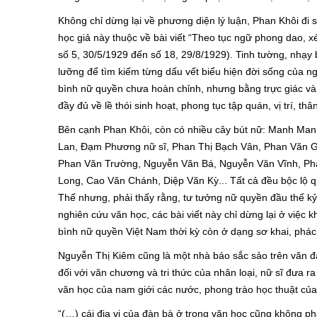
Không chỉ dừng lại về phương diện lý luận, Phan Khôi đi s
học giả này thuộc về bài viết “Theo tục ngữ phong dao, x
số 5, 30/5/1929 đến số 18, 29/8/1929). Tinh tường, nhạy
lưỡng để tìm kiếm từng dấu vết biểu hiện đời sống của n
bình nữ quyền chưa hoàn chỉnh, nhưng bằng trực giác và 
đầy đủ về lề thói sinh hoạt, phong tục tập quán, vị trí,
Bên cạnh Phan Khôi, còn có nhiều cây bút nữ: Manh Man
Lan, Đạm Phương nữ sĩ, Phan Thị Bạch Vân, Phan Văn Gi
Phan Văn Trường, Nguyễn Văn Bá, Nguyễn Văn Vĩnh, Ph
Long, Cao Văn Chánh, Diệp Văn Kỳ... Tất cả đều bộc lộ qu
Thế nhưng, phải thấy rằng, tư tưởng nữ quyền đầu thế kỷ
nghiên cứu văn học, các bài viết này chỉ dừng lại ở việc 
bình nữ quyền Việt Nam thời kỳ còn ở dạng sơ khai, phác 
Nguyễn Thị Kiêm cũng là một nhà báo sắc sảo trên văn đà
đối với văn chương và tri thức của nhân loại, nữ sĩ đưa r
văn học của nam giới các nước, phong trào học thuật của 
“(…) cái địa vị của đàn bà ở trong văn học cũng không ph