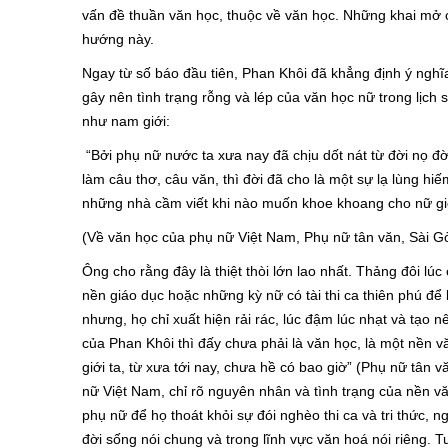
vấn đề thuần văn học, thuộc về văn học. Những khai mở củ
hướng này.
Ngay từ số báo đầu tiên, Phan Khôi đã khẳng định ý nghĩ
gây nên tình trạng rỗng và lép của văn học nữ trong lịc
như nam giới:
“Bởi phụ nữ nước ta xưa nay đã chịu dốt nát từ đời nọ đờ
làm câu thơ, câu văn, thì đời đã cho là một sự lạ lùng h
những nhà cầm viết khi nào muốn khoe khoang cho nữ giới
(Về văn học của phụ nữ Việt Nam, Phụ nữ tân văn, Sài Gò
Ông cho rằng đây là thiệt thòi lớn lao nhất. Thảng đôi l
nền giáo dục hoặc những kỳ nữ có tài thi ca thiên phú để
nhưng, họ chỉ xuất hiện rải rác, lúc đậm lúc nhạt và tạ
của Phan Khôi thì đấy chưa phải là văn học, là một nền vă
giới ta, từ xưa tới nay, chưa hề có bao giờ” (Phụ nữ tâ
nữ Việt Nam, chỉ rõ nguyên nhân và tình trạng của nền 
phụ nữ để họ thoát khỏi sự đói nghèo thi ca và tri thức, ng
đời sống nói chung và trong lĩnh vực văn hoá nói riêng. T