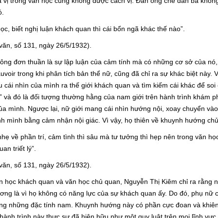
a vị trong văn học cũng không được cách vị. Đàn ông chê đàn bà khôn
ó.
ọc, biết nghị luận khách quan thì cái bổn ngã khác thế nào”.
ăn, số 131, ngày 26/5/1932).
ng đơn thuần là sự lập luận của cảm tính mà có những cơ sở của nó,
voir trong khi phân tích bản thể nữ, cũng đã chỉ ra sự khác biệt này. 
 cái nhìn của mình ra thế giới khách quan và tìm kiếm cái khác để soi
er” và đó là đối tượng thường hằng của nam giới trên hành trình khám p
ủa mình. Ngược lại, nữ giới mang cái nhìn hướng nội, xoay chuyển vào 
nh mình bằng cảm nhận nội giác. Vì vậy, họ thiên về khuynh hướng ch
nhẹ về phần trí, cảm tình thì sâu mà tư tưởng thì hẹp nên trong văn h
an triết lý”.
ăn, số 131, ngày 26/5/1932).
văn học khách quan và văn học chủ quan, Nguyễn Thị Kiêm chỉ ra rằng 
chương là vì họ không có năng lực của sự khách quan ấy. Do đó, phụ nữ 
ang những đặc tính nam. Khuynh hướng này có phần cực đoan và khiê
, hành trình này thực sự đã hiện hữu như một quy luật trên mọi lĩnh vự