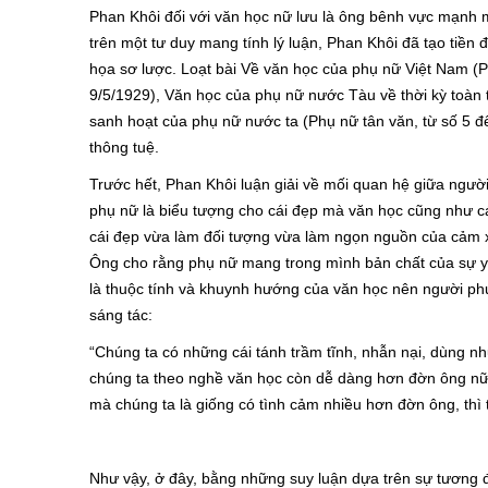
Phan Khôi đối với văn học nữ lưu là ông bênh vực mạnh m
trên một tư duy mang tính lý luận, Phan Khôi đã tạo tiền
họa sơ lược. Loạt bài Về văn học của phụ nữ Việt Nam (Ph
9/5/1929), Văn học của phụ nữ nước Tàu về thời kỳ toàn 
sanh hoạt của phụ nữ nước ta (Phụ nữ tân văn, từ số 5 đ
thông tuệ.
Trước hết, Phan Khôi luận giải về mối quan hệ giữa người
phụ nữ là biểu tượng cho cái đẹp mà văn học cũng như cá
cái đẹp vừa làm đối tượng vừa làm ngọn nguồn của cảm xú
Ông cho rằng phụ nữ mang trong mình bản chất của sự y
là thuộc tính và khuynh hướng của văn học nên người phụ
sáng tác:
“Chúng ta có những cái tánh trầm tĩnh, nhẫn nại, dùng nh
chúng ta theo nghề văn học còn dễ dàng hơn đờn ông nữa
mà chúng ta là giống có tình cảm nhiều hơn đờn ông, thì th
Như vậy, ở đây, bằng những suy luận dựa trên sự tương đ