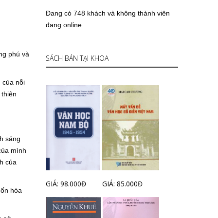
Đang có 748 khách và không thành viên
đang online
ong phú và
SÁCH BÁN TẠI KHOA
h của nỗi
 thiên
nh sáng
 của mình
nh của
GIÁ: 98.000Đ
GIÁ: 85.000Đ
uốn hóa