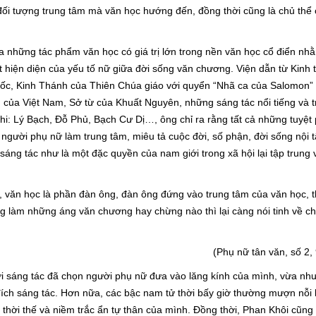
đối tượng trung tâm mà văn học hướng đến, đồng thời cũng là chủ thể 
 những tác phẩm văn học có giá trị lớn trong nền văn học cổ điển nh
uất hiện diện của yếu tố nữ giữa đời sống văn chương. Viện dẫn từ Kinh 
c, Kinh Thánh của Thiên Chúa giáo với quyển “Nhã ca của Salomon”
 của Việt Nam, Sở từ của Khuất Nguyên, những sáng tác nổi tiếng và t
hi: Lý Bạch, Đỗ Phủ, Bạch Cư Dị…, ông chỉ ra rằng tất cả những tuyệt
người phụ nữ làm trung tâm, miêu tả cuộc đời, số phận, đời sống nội 
áng tác như là một đặc quyền của nam giới trong xã hội lại tập trung 
y, văn học là phần đàn ông, đàn ông đứng vào trung tâm của văn học, t
ng làm những áng văn chương hay chừng nào thì lại càng nói tinh về c
(Phụ nữ tân văn, số 2, 
ười sáng tác đã chọn người phụ nữ đưa vào lăng kính của mình, vừa như
đích sáng tác. Hơn nữa, các bậc nam tử thời bấy giờ thường mượn nỗi 
 thời thế và niềm trắc ẩn tự thân của mình. Đồng thời, Phan Khôi cũng