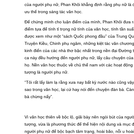
của người phụ nữ, Phan Khôi khẳng định rằng phụ nữ là 
ưu thế trong sáng tác văn học.
Để chứng minh cho luận điểm của mình, Phan Khôi đưa ra
điểm tựa để tính tỉ trọng nữ tính của văn học, tính tần s
được xem như một “sách Quốc phong đầu” của Trung Quố
Truyện Kiều, Chinh phụ ngâm, những kiệt tác văn chương
kinh điển của các nhà thơ bậc nhất trong nền đại Đường t
ca này đều hướng đến người phụ nữ, lấy câu chuyện của 
họ. Nền văn học thuộc về chủ thể nam với các hoạt động s
tượng là người phụ nữ.
“Tôi rất lấy làm lạ rằng xưa nay bất kỳ nước nào cũng vậ
sao trong văn học, lại cứ hay nói đến chuyện đàn bà. Cà
bà chừng nấy”.
Vì văn học thiên về bộc lộ, giãi bày nên ngòi bút của ng
tượng, vừa là phương thức để thể hiện nội dung và mục 
người phụ nữ để bộc bạch tâm trạng, hoài bão, nỗi u hoài