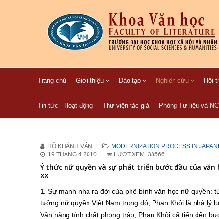
Trang chủ
Giới thiệu
Đào tạo
Nghiên cứu
Hội t
Tin tức - Hoạt động
Thư viện tác giả
Phòng Tư liệu và N
HỒ KHÁNH VÂN
MODERNIZATION PROCESS IN JAPANE
19 THÁNG 4 2010
LƯỢT XEM: 38566
Ý thức nữ quyền và sự phát triển bước đầu của văn 
XX
1. Sự manh nha ra đời của phê bình văn học nữ quyền: từ
tưởng nữ quyền Việt Nam trong đó, Phan Khôi là nhà lý l
Vân nặng tính chất phong trào, Phan Khôi đã tiến đến bư