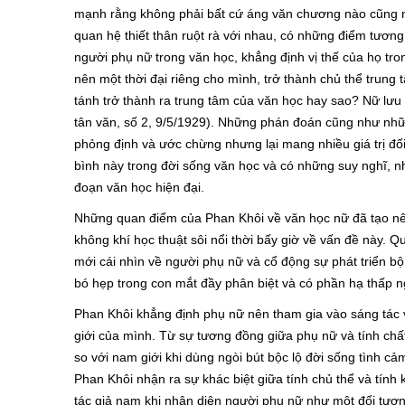
mạnh rằng không phải bất cứ áng văn chương nào cũng ng
quan hệ thiết thân ruột rà với nhau, có những điểm tương
người phụ nữ trong văn học, khẳng định vị thế của họ tr
nên một thời đại riêng cho mình, trở thành chủ thể trung
tánh trở thành ra trung tâm của văn học hay sao? Nữ lưu
tân văn, số 2, 9/5/1929). Những phán đoán cũng như những 
phỏng định và ước chừng nhưng lại mang nhiều giá trị đ
bình này trong đời sống văn học và có những suy nghĩ, n
đoạn văn học hiện đại.
Những quan điểm của Phan Khôi về văn học nữ đã tạo nê
không khí học thuật sôi nổi thời bấy giờ về vấn đề này. Q
mới cái nhìn về người phụ nữ và cổ động sự phát triển b
bó hẹp trong con mắt đầy phân biệt và có phần hạ thấp n
Phan Khôi khẳng định phụ nữ nên tham gia vào sáng tác v
giới của mình. Từ sự tương đồng giữa phụ nữ và tính ch
so với nam giới khi dùng ngòi bút bộc lộ đời sống tình cả
Phan Khôi nhận ra sự khác biệt giữa tính chủ thể và tính
tác giả nam khi nhận diện người phụ nữ như một đối tượng 