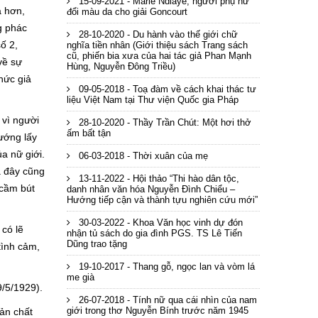
15-09-2021 - Marie Ndiaye, người phụ nữ
a hơn,
đổi màu da cho giải Goncourt
g phác
28-10-2020 - Du hành vào thế giới chữ
ố 2,
nghĩa tiền nhân (Giới thiệu sách Trang sách
cũ, phiến bia xưa của hai tác giả Phan Mạnh
về sự
Hùng, Nguyễn Đông Triều)
hức giả
09-05-2018 - Toạ đàm về cách khai thác tư
liệu Việt Nam tại Thư viện Quốc gia Pháp
 vì người
28-10-2020 - Thầy Trần Chút: Một hơi thở
ấm bất tận
ướng lấy
a nữ giới.
06-03-2018 - Thời xuân của mẹ
à đây cũng
13-11-2022 - Hội thảo “Thi hào dân tộc,
 cầm bút
danh nhân văn hóa Nguyễn Đình Chiểu –
Hướng tiếp cận và thành tựu nghiên cứu mới”
30-03-2022 - Khoa Văn học vinh dự đón
 có lẽ
nhận tủ sách do gia đình PGS. TS Lê Tiến
Dũng trao tặng
tình cảm,
19-10-2017 - Thang gỗ, ngọc lan và vòm lá
me già
9/5/1929).
26-07-2018 - Tính nữ qua cái nhìn của nam
giới trong thơ Nguyễn Bính trước năm 1945
ản chất