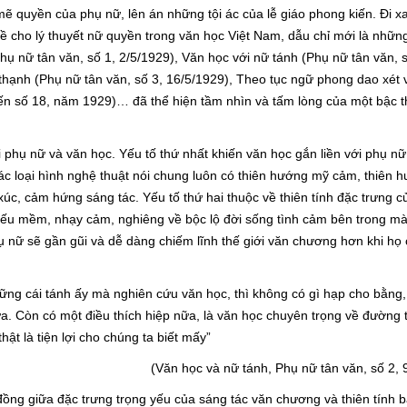
ẽ quyền của phụ nữ, lên án những tội ác của lễ giáo phong kiến. Đi x
 đề cho lý thuyết nữ quyền trong văn học Việt Nam, dẫu chỉ mới là nhữn
ụ nữ tân văn, số 1, 2/5/1929), Văn học với nữ tánh (Phụ nữ tân văn, s
thạnh (Phụ nữ tân văn, số 3, 16/5/1929), Theo tục ngữ phong dao xét 
ến số 18, năm 1929)… đã thể hiện tầm nhìn và tấm lòng của một bậc t
 phụ nữ và văn học. Yếu tố thứ nhất khiến văn học gắn liền với phụ nữ
c loại hình nghệ thuật nói chung luôn có thiên hướng mỹ cảm, thiên h
c, cảm hứng sáng tác. Yếu tố thứ hai thuộc về thiên tính đặc trưng củ
ếu mềm, nhạy cảm, nghiêng về bộc lộ đời sống tình cảm bên trong m
 nữ sẽ gần gũi và dễ dàng chiếm lĩnh thế giới văn chương hơn khi họ
ững cái tánh ấy mà nghiên cứu văn học, thì không có gì hạp cho bằng,
. Còn có một điều thích hiệp nữa, là văn học chuyên trọng về đường 
ật là tiện lợi cho chúng ta biết mấy”
(Văn học và nữ tánh, Phụ nữ tân văn, số 2, 
ồng giữa đặc trưng trọng yếu của sáng tác văn chương và thiên tính b