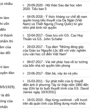
có nhiều
20-09-2020 - Hội thảo Sau đại học năm
2020: Tiểu ban 5
04-05-2018 - Ý thức kháng cự chế độ nam
ằm làm
quyền trong tiểu thuyết của Dạ Ngân (Việt
thi vốn
Nam) và Thiết Ngưng (Trung Quốc) từ góc
nhìn phê bình nữ quyền
 đến
rở thành
10-04-2017 - Giao lưu với GS. Cao Huy
Thuần và GS. John Schafer
 phẩm thi
tâm của
29-03-2017 - Tọa đàm "Những đóng góp
của Giáo sư Nguyễn Lộc đối với việc nghiên
vào đối
cứu văn học cổ điển Việt Nam"
09-07-2017 - Vài nét phác họa về tư tưởng
của bốn nhà nữ quyền tiên phong
hì làm
huyện đàn
23-06-2017 - Đàn bà, váy áo và yêu
15-03-2011 - Sự phát triển của lý thuyết
điện ảnh ở phương Tây từ thập niên 1960 đến
9/5/1929).
nay (Ghi lại từ buổi thuyết trình của GS. David
James ngày 10/3/2011)
 là đối
19-01-2010 - Đẹp từng centimet - vết trượt
lòng của
trên đà quán tính của Bỗng dưng muốn khóc
 nhấn