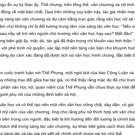
ụ ẩn sự ký thác ấy. Thế nhưng, trên tổng thể, văn chương và nữ tính
 đồng về mặt bản chất. Dựa trên những suy luận này, tác giả nhấn mạn
ong sáng tác văn chương và dự cảm bằng trực giác rằng văn học nữ sẽ
 tâm chứ không chỉ là đối tượng trung tâm của sáng tác văn học: “Nếu v
 sau nầy sẽ trở nên người chủ trương nền văn học hay sao? Biết đâu!”
biện giải ấy, mặc dù, tác giả đã thận trọng chỉ khuôn vào tinh thần “v
ối với phê bình nữ quyền, xác lập một nền tảng căn bản cho khuynh h
hững dự cảm xác đáng đã được lịch sử văn học minh chứng, đặc biệt là
n cuộc tranh luận với Thế Phụng, một ngòi bút của báo Công Luận và
ua những trao đổi giữa hai tác giả, có thể thấy rằng mặc dù đã chủ trư
ộ phận văn học nữ, quan niệm của Thế Phụng vẫn chưa thực sự triệt đ
gười phụ nữ của những định kiến xã hội.
ăn học và có thể tạo nên một nền văn học vững chãi, dày dặn, có giá t
ất mỹ cảm của văn chương, ông cho rằng phụ nữ thích hợp với văn ch
m bên trong con người, đặc biệt là khi hướng đến đối tượng là chính bả
 khách thể trong sáng tác văn chương, sự khác biệt giữa cách thức biểu
sáng tác và tác giả nữ viết về chính mình trong vai trò chủ thể.