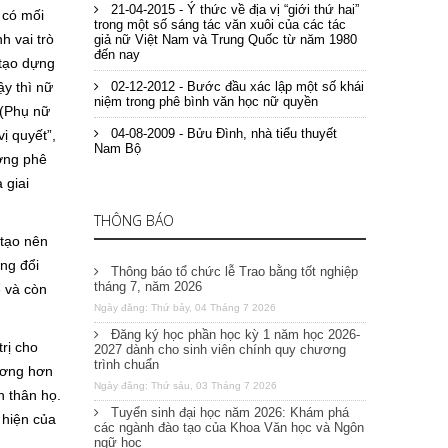
21-04-2015 - Ý thức về địa vị “giới thứ hai”
 có mối
trong một số sáng tác văn xuôi của các tác
h vai trò
giả nữ Việt Nam và Trung Quốc từ năm 1980
đến nay
 tạo dựng
ậy thì nữ
02-12-2012 - Bước đầu xác lập một số khái
niệm trong phê bình văn học nữ quyền
 (Phụ nữ
04-08-2009 - Bửu Đình, nhà tiểu thuyết
ị quyết”,
Nam Bộ
ướng phê
 giai
THÔNG BÁO
 tạo nên
ơng đổi
Thông báo tổ chức lễ Trao bằng tốt nghiệp
tháng 7, năm 2026
ể và còn
Ngày đăng: Thứ bảy, 04 Tháng 7 2026
Đăng ký học phần học kỳ 1 năm học 2026-
rị cho
2027 dành cho sinh viên chính quy chương
trình chuẩn
ương hơn
Ngày đăng: Thứ sáu, 03 Tháng 7 2026
n thân họ.
Tuyển sinh đại học năm 2026: Khám phá
 hiện của
các ngành đào tạo của Khoa Văn học và Ngôn
ngữ học