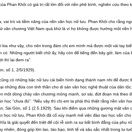
a Phan Khôi có giá trị rất lớn đối với nền phê bình, nghiên cứu theo 
a, vai trò và tiềm năng của nền văn học nữ lưu. Phan Khôi cho rằng n
h sử văn chương Việt Nam quá khứ là vì họ không đuợc hưởng một nền 
i kia như vậy, cho nên trong đám chị em mình mà được một vài tay biết
iếm có. Những người biết chữ ấy, hãy còn để tiếng đến bây giờ, làm của
 thì lại đem ra”.
n, số 1, 2/5/1929).
úc cũng có những bậc nữ lưu cải biến hình dạng thành nam nhi để được
 lại những đứa con tinh thần cho di sản văn học nghệ thuật của dân tộc
o nên một dòng chảy văn chương mỏng manh, sơ sài, đứt đoạn mà theo đ
n học “chưa đủ”: “Nếu vậy thì chị em ta phải thú thiệt rằng nền văn h
n văn, Sài Gòn, số 1 (2.5.1929). Sau khi điểm qua những gương mặt văn
văn học nữ lưu, Phan Khôi đã cổ xúy mạnh mẽ việc đào tạo học vấn cho
hĩa là giải quyết đến triệt để cội rễ sinh ra sự bất bình đẳng của phụ n
uy nhiên, đóng góp lớn lao, táo bạo, tinh tế và sâu sắc nhất trong tư t