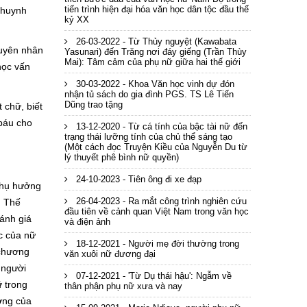
tiến trình hiện đại hóa văn học dân tộc đầu thế
khuynh
kỷ XX
26-03-2022 - Từ Thủy nguyệt (Kawabata
guyên nhân
Yasunari) đến Trăng nơi đáy giếng (Trần Thùy
Mai): Tâm cảm của phụ nữ giữa hai thế giới
học vấn
30-03-2022 - Khoa Văn học vinh dự đón
nhận tủ sách do gia đình PGS. TS Lê Tiến
Dũng trao tặng
 chữ, biết
 báu cho
13-12-2020 - Từ cá tính của bậc tài nữ đến
trạng thái lưỡng tính của chủ thể sáng tạo
(Một cách đọc Truyện Kiều của Nguyễn Du từ
lý thuyết phê bình nữ quyền)
24-10-2023 - Tiên ông đi xe đạp
 thụ hưởng
26-04-2023 - Ra mắt công trình nghiên cứu
. Thế
đầu tiên về cảnh quan Việt Nam trong văn học
ánh giá
và điện ảnh
ọc của nữ
18-12-2021 - Người mẹ đời thường trong
 chương
văn xuôi nữ đương đại
 người
07-12-2021 - 'Từ Dụ thái hậu': Ngẫm về
ữ trong
thân phận phụ nữ xưa và nay
ưởng của