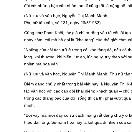
đối với những bậc văn nhân tao sĩ cũng rất là nặng nề th
(Nữ lưu và văn học, Nguyễn Thị Manh Manh,
Phụ nữ tân văn, số 131, ngày 26/5/1932).
Cũng như Phan Khôi, tác giả chỉ ra rằng yếu tố cốt lõi t
nhạy cảm, cái mà bà gọi là “kho tàng” của thế giới cảm x
“Những của cải tích trữ ở trong cái kho tàng đó, nếu có t
lòng, khi thường, khi biến, lúc an, lúc nguy, tùy theo với
nhiên mà họa vận”.
(Nữ lưu và văn học, Nguyễn Thị Manh Manh, Phụ nữ tân v
Điểm đáng chú ý nhất trong bài viết này là Nguyễn Thị Ki
tác văn học với các cặp đôi khái niệm: khách quan – chủ 
trong các thang bậc của đời sống thi ca thì phải vượt qua
mình.
“Bởi vậy mà mới đây có sự cách mạng rất đáng chú ý ở là
theo đàn ông. Sự nam hóa nầy là kết quả dĩ nhiên của cái