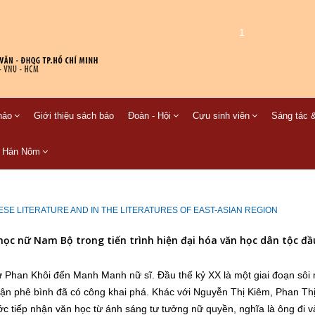
1
hảo
Giới thiệu sách báo
Đoàn - Hội
Cựu sinh viên
Sáng tác &
C Hán Nôm
SE LITERATURE AND IN THE LITERATURES OF EAST-ASIAN REGION
học nữ Nam Bộ trong tiến trình hiện đại hóa văn học dân tộc đầ
 Phan Khôi đến Manh Manh nữ sĩ. Đầu thế kỷ XX là một giai đoạn sôi 
uận phê bình đã có công khai phá. Khác với Nguyễn Thị Kiêm, Phan Th
ớc tiếp nhận văn học từ ánh sáng tư tưởng nữ quyền, nghĩa là ông đi 