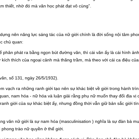
âm thiết, nhờ đó mà văn học phát đạt vô cùng”.
ạo dựng nên năng lực sáng tác của nữ giới chính là đời sống nội tâm ph
úc chủ quan:
hể phân phát ra bằng ngọn bút đường văn, thì cái văn ấy là cái hình ản
 sự kích thích của ngoại cảnh mà thăng trầm, mà theo với cái ca điệu của
ăn, số 131, ngày 26/5/1932).
êm vạch ra những ranh giới tạo nên sự khác biệt về giới trong hành trì
quan, nam hóa - nữ hóa và luận giải rằng phụ nữ muốn thay đổi địa vị
 ranh giới của sự khác biệt ấy, nhưng đồng thời vẫn giữ bản sắc giới tí
ng văn nữ giới là sự nam hóa (masculinisation ) nghĩa là sự đàn bà m
 phong trào nữ quyền ở thế giới.