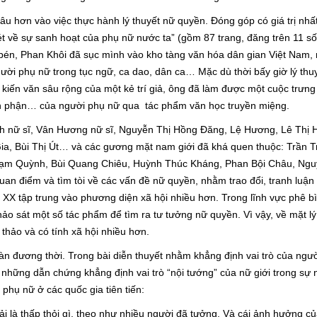
âu hơn vào việc thực hành lý thuyết nữ quyền. Đóng góp có giá trị nhất
ét về sự sanh hoạt của phụ nữ nước ta” (gồm 87 trang, đăng trên 11 số
 bén, Phan Khôi đã sục mình vào kho tàng văn hóa dân gian Việt Nam, 
gười phụ nữ trong tục ngữ, ca dao, dân ca… Mặc dù thời bấy giờ lý thu
kiến văn sâu rộng của một kẻ trí giả, ông đã làm được một cuộc trưng
 thân phận… của người phụ nữ qua tác phẩm văn học truyền miệng.
h nữ sĩ, Vân Hương nữ sĩ, Nguyễn Thị Hồng Đăng, Lệ Hương, Lê Thị 
a, Bùi Thị Út… và các gương mặt nam giới đã khá quen thuộc: Trần T
ạm Quỳnh, Bùi Quang Chiêu, Huỳnh Thúc Kháng, Phan Bội Châu, Ng
an điểm và tìm tòi về các vấn đề nữ quyền, nhằm trao đổi, tranh luận
 XX tập trung vào phương diện xã hội nhiều hơn. Trong lĩnh vực phê b
khảo sát một số tác phẩm để tìm ra tư tưởng nữ quyền. Vì vậy, về mặt lý
thảo và có tính xã hội nhiều hơn.
n đương thời. Trong bài diễn thuyết nhằm khẳng định vai trò của ngư
a những dẫn chứng khẳng định vai trò “nội tướng” của nữ giới trong sự 
phụ nữ ở các quốc gia tiên tiến:
ải là thấp thỏi gì, theo như nhiều người đã tưởng. Và cái ảnh hưởng c