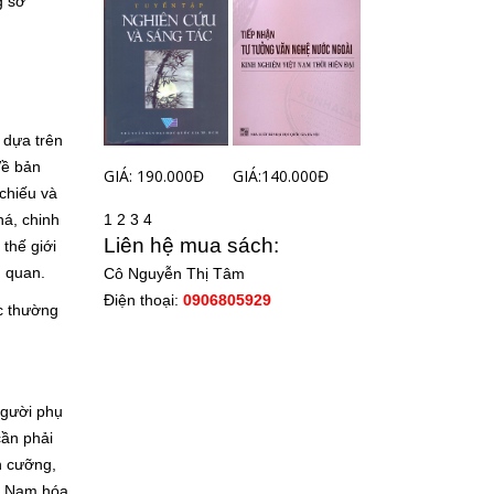
g sở
 dựa trên
Về bản
GIÁ: 190.000Đ
GIÁ:140.000Đ
 chiếu và
1
2
3
4
há, chinh
Liên hệ mua sách:
thế giới
ủ quan.
Cô Nguyễn Thị Tâm
Điện thoại:
0906805929
ọc thường
người phụ
cần phải
n cưỡng,
c. Nam hóa