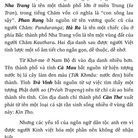
Nha Trang
là tên một thành phố lớn ở miền Trung (
Ia
Tran
), trong tiếng Chăm vốn có nghĩa là “con sông lau
sậy”.
Phan Rang
bắt nguồn từ tên vương quốc cũ của
người Chăm:
Panduranga
;
Hà Ra
là tên một chiếc cầu ở
phía Bắc thành phố Nha Trang vốn là tên một vùng đất của
người Chăm
Kauthara
.
Hai địa danh sau được người Việt
tỉnh lược một số âm tiết cho ngắn gọn, dễ thuộc, dễ nhớ.
Từ Khơ-me ở Nam Bộ đi vào địa danh nhiều hơn.
Tên thành phố và tỉnh
Cà Mau
bắt nguồn từ hiện tượng
nước bị lá cây làm đen màu (
Tứk Khmâu:
nước đen) biến
thành. Tỉnh
Trà Vinh
bắt nguồn từ sự việc tìm thấy một
tượng Phật dưới ao (
Préah Trapeng
) nên từ chỉ cái ao biến
thành tên tĩnh. Còn địa danh chỉ thành phố
Cần Thơ
xuất
phát từ tên một loại cá sặt rằn sinh sống nhiều ở vùng đất
này:
Kìn Tho.
Nhưng các yếu tố của ngôn ngữ dân tộc anh em vì
được người Kinh việt hóa một phần nên không dễ nhận
biết.