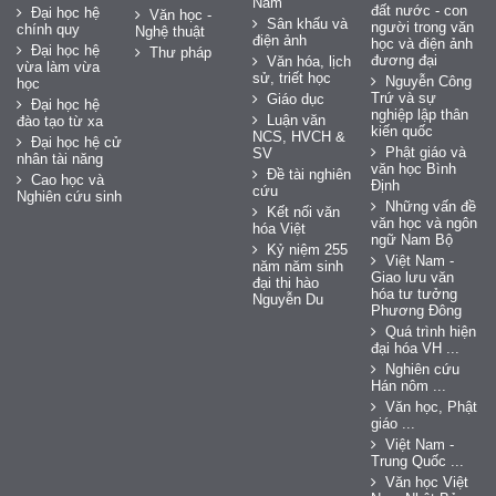
Nam
đất nước - con
Đại học hệ
Văn học -
Sân khấu và
người trong văn
chính quy
Nghệ thuật
điện ảnh
học và điện ảnh
Đại học hệ
Thư pháp
đương đại
Văn hóa, lịch
vừa làm vừa
sử, triết học
Nguyễn Công
học
Trứ và sự
Giáo dục
Đại học hệ
nghiệp lập thân
Luận văn
đào tạo từ xa
kiến quốc
NCS, HVCH &
Đại học hệ cử
Phật giáo và
SV
nhân tài năng
văn học Bình
Đề tài nghiên
Cao học và
Định
cứu
Nghiên cứu sinh
Những vấn đề
Kết nối văn
văn học và ngôn
hóa Việt
ngữ Nam Bộ
Kỷ niệm 255
Việt Nam -
năm năm sinh
Giao lưu văn
đại thi hào
hóa tư tưởng
Nguyễn Du
Phương Đông
Quá trình hiện
đại hóa VH ...
Nghiên cứu
Hán nôm ...
Văn học, Phật
giáo ...
Việt Nam -
Trung Quốc ...
Văn học Việt