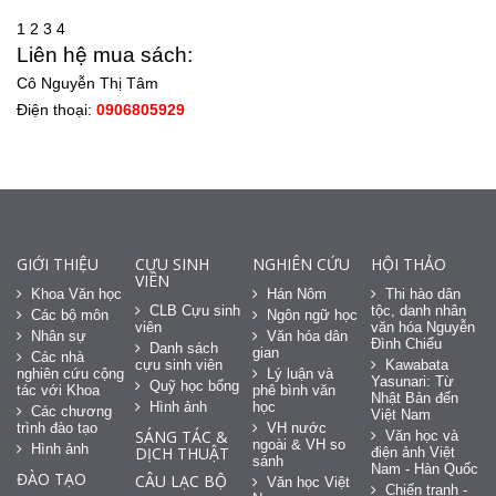
1
2
3
4
Liên hệ mua sách:
Cô Nguyễn Thị Tâm
Điện thoại:
0906805929
GIỚI THIỆU
CỰU SINH
NGHIÊN CỨU
HỘI THẢO
VIÊN
Khoa Văn học
Hán Nôm
Thi hào dân
CLB Cựu sinh
tộc, danh nhân
Các bộ môn
Ngôn ngữ học
viên
văn hóa Nguyễn
Nhân sự
Văn hóa dân
Đình Chiểu
Danh sách
gian
Các nhà
cựu sinh viên
Kawabata
nghiên cứu cộng
Lý luận và
Yasunari: Từ
Quỹ học bổng
tác với Khoa
phê bình văn
Nhật Bản đến
Hình ảnh
học
Các chương
Việt Nam
trình đào tạo
VH nước
SÁNG TÁC &
Văn học và
ngoài & VH so
Hình ảnh
DỊCH THUẬT
điện ảnh Việt
sánh
Nam - Hàn Quốc
ĐÀO TẠO
CÂU LẠC BỘ
Văn học Việt
Chiến tranh -