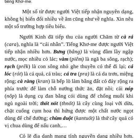
tiếng Khơ-me.
Một số từ được người Việt tiếp nhận nguyên dạng,
không bị biến đổi nhiều về âm cũng như về nghĩa. Xin nêu
một số trường hợp tiêu biểu.
Người Kinh đã tiếp thu của người Chăm từ
cà rá
(
cara
), nghĩa là “cái nhẫn”. Tiếng Khơ-me được người Việt
tiếp nhận nhiều hơn.
Bưng
(
bâng)
là vùng đầm lầy ngập
nước, mọc nhiều cỏ lác;
vàm
(
piêm)
là ngã ba sông, rạch);
rạch
(
prêk
) là con sông nhỏ ghe thuyền có thể đi lại;
cá
lóc
(
rót
) là cá quả, cá tràu;
cá tra
(
pra)
là cá da trơn, miệng
rộng;
cà ràng
(
kran
) là bếp lò làm bằng đất có đáy rộng ra
phía trước để làm chỗ nướng thức ăn, đặt nồi; cái
nóp
(
nôp
) là dụng cụ đan bằng cói dùng để chống muỗi khi
ngủ ngoài trời;
thốt nốt
(
thnốt)
là cây cùng loại với dừa,
chặt cuống cụm hoa thì hứng được một chất nước ngọt
dùng để chế đường;
chùm duột
(
kantuốt)
là thứ cây quả có
vị chua dùng để nấu canh,…
Có lẽ địa danh mang tính nguyên dạng nhiều hơn.