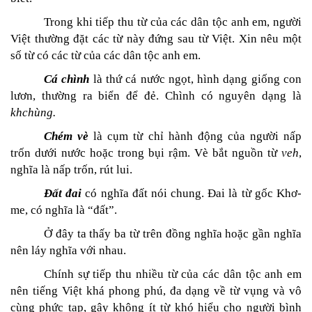
Trong khi tiếp thu từ của các dân tộc anh em, người
Việt thường đặt các từ này đứng sau từ Việt. Xin nêu một
số từ có các từ của các dân tộc anh em.
Cá chình
là thứ cá nước ngọt, hình dạng giống con
lươn, thường ra biển để đẻ. Chình có nguyên dạng là
khchùng.
Chém vè
là cụm từ chỉ hành động của người nấp
trốn dưới nước hoặc trong bụi rậm. Vè bắt nguồn từ
veh
,
nghĩa là nấp trốn, rút lui.
Đất đai
có nghĩa đất nói chung. Đai là từ gốc Khơ-
me, có nghĩa là “đất”.
Ở đây ta thấy ba từ trên đồng nghĩa hoặc gần nghĩa
nên láy nghĩa với nhau.
Chính sự tiếp thu nhiều từ của các dân tộc anh em
nên tiếng Việt khá phong phú, đa dạng về từ vụng và vô
cùng phức tạp, gây không ít từ khó hiểu cho người bình