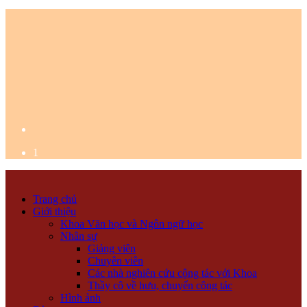
1
Trang chủ
Giới thiệu
Khoa Văn học và Ngôn ngữ học
Nhân sự
Giảng viên
Chuyên viên
Các nhà nghiên cứu cộng tác với Khoa
Thầy cô về hưu, chuyển công tác
Hình ảnh