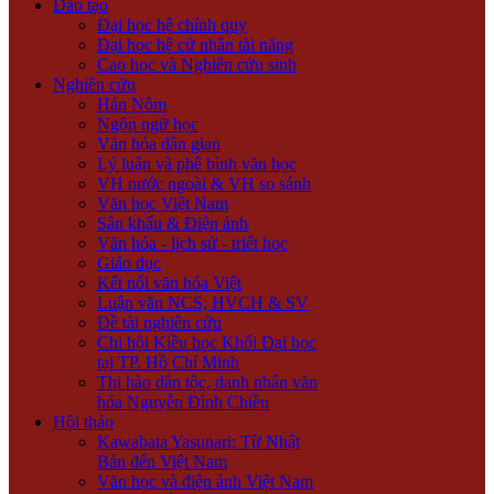
Đào tạo
Đại học hệ chính quy
Đại học hệ cử nhân tài năng
Cao học và Nghiên cứu sinh
Nghiên cứu
Hán Nôm
Ngôn ngữ học
Văn hóa dân gian
Lý luận và phê bình văn học
VH nước ngoài & VH so sánh
Văn học Việt Nam
Sân khấu & Điện ảnh
Văn hóa - lịch sử - triết học
Giáo dục
Kết nối văn hóa Việt
Luận văn NCS, HVCH & SV
Đề tài nghiên cứu
Chi hội Kiều học Khối Đại học
tại TP. Hồ Chí Minh
Thi hào dân tộc, danh nhân văn
hóa Nguyễn Đình Chiều
Hội thảo
Kawabata Yasunari: Từ Nhật
Bản đến Việt Nam
Văn học và điện ảnh Việt Nam