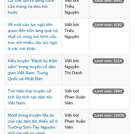
Cơ chế tạo ra tiếng cười
Viết bởi
Lượt xem: 9541
của mảng ca dao hài
Triều
hước
Nguyên
Về một câu tục ngữ liên
Viết bởi
Lượt xem: 4162
quan đến bốn làng quê xứ
Triều
Huế có cùng mô hình cấu
Nguyên
trúc với nhiều câu tục ngữ
ở các nơi khác
Kiểu truyện "Đánh lui thần
Viết bởi
Lượt xem: 5114
sấm" trong truyện cổ dân
Nguyễn
gian Việt Nam, Trung
Thị Oanh
Quốc và Nhật Bản
Tìm hiểu loại truyện cổ
Viết bởi
Lượt xem: 5992
tích lũy tích các dân tộc
Phan Xuân
Việt Nam
Viện
Motif trong truyện Ma lai
Viết bởi
Lượt xem: 12935
của các dân tộc thiểu số ở
Phan Xuân
Trường Sơn-Tây Nguyên:
Viện
một vài nét so sánh