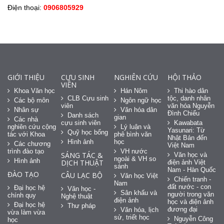
Điện thoại:
0906805929
GIỚI THIỆU
CỰU SINH
NGHIÊN CỨU
HỘI THẢO
VIÊN
Khoa Văn học
Hán Nôm
Thi hào dân
CLB Cựu sinh
tộc, danh nhân
Các bộ môn
Ngôn ngữ học
viên
văn hóa Nguyễn
Nhân sự
Văn hóa dân
Đình Chiểu
Danh sách
gian
Các nhà
cựu sinh viên
Kawabata
nghiên cứu cộng
Lý luận và
Yasunari: Từ
Quỹ học bổng
tác với Khoa
phê bình văn
Nhật Bản đến
Hình ảnh
học
Các chương
Việt Nam
trình đào tạo
VH nước
SÁNG TÁC &
Văn học và
ngoài & VH so
Hình ảnh
DỊCH THUẬT
điện ảnh Việt
sánh
Nam - Hàn Quốc
ĐÀO TẠO
CÂU LẠC BỘ
Văn học Việt
Chiến tranh -
Nam
đất nước - con
Đại học hệ
Văn học -
Sân khấu và
người trong văn
chính quy
Nghệ thuật
điện ảnh
học và điện ảnh
Đại học hệ
Thư pháp
đương đại
Văn hóa, lịch
vừa làm vừa
sử, triết học
Nguyễn Công
học