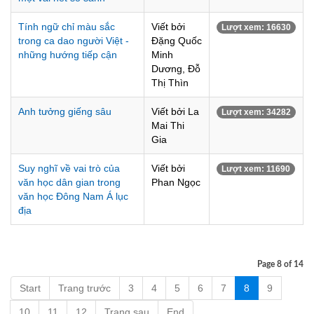
Tính ngữ chỉ màu sắc
Viết bởi
Lượt xem: 16630
trong ca dao người Việt -
Đặng Quốc
những hướng tiếp cận
Minh
Dương, Đỗ
Thị Thìn
Anh tưởng giếng sâu
Viết bởi La
Lượt xem: 34282
Mai Thi
Gia
Suy nghĩ về vai trò của
Viết bởi
Lượt xem: 11690
văn học dân gian trong
Phan Ngọc
văn học Đông Nam Á lục
địa
Page 8 of 14
Start
Trang trước
3
4
5
6
7
8
9
10
11
12
Trang sau
End