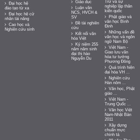
Trứ và sự
Giáo dục
Đại học hệ
nghiệp lập thân
Luận văn
đào tạo từ xa
kiến quốc
NCS, HVCH &
Đại học hệ cử
Phật giáo và
SV
nhân tài năng
văn học Bình
Đề tài nghiên
Cao học và
Định
cứu
Nghiên cứu sinh
Những vấn đề
Kết nối văn
văn học và ngôn
hóa Việt
ngữ Nam Bộ
Kỷ niệm 255
Việt Nam -
năm năm sinh
Giao lưu văn
đại thi hào
hóa tư tưởng
Nguyễn Du
Phương Đông
Quá trình hiện
đại hóa VH ...
Nghiên cứu
Hán nôm ...
Văn học, Phật
giáo ...
Việt Nam -
Trung Quốc ...
Văn học Việt
Nam-Nhật Bản
2011
Xây dựng
chuẩn mực
chính tả