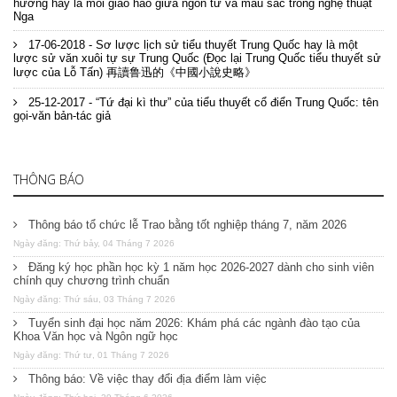
hương hay là mối giao hảo giữa ngôn từ và màu sắc trong nghệ thuật
Nga
17-06-2018 - Sơ lược lịch sử tiểu thuyết Trung Quốc hay là một
lược sử văn xuôi tự sự Trung Quốc (Đọc lại Trung Quốc tiểu thuyết sử
lược của Lỗ Tấn) 再讀鲁迅的《中國小說史略》
25-12-2017 - “Tứ đại kì thư” của tiểu thuyết cổ điển Trung Quốc: tên
gọi-văn bản-tác giả
THÔNG BÁO
Thông báo tổ chức lễ Trao bằng tốt nghiệp tháng 7, năm 2026
Ngày đăng: Thứ bảy, 04 Tháng 7 2026
Đăng ký học phần học kỳ 1 năm học 2026-2027 dành cho sinh viên
chính quy chương trình chuẩn
Ngày đăng: Thứ sáu, 03 Tháng 7 2026
Tuyển sinh đại học năm 2026: Khám phá các ngành đào tạo của
Khoa Văn học và Ngôn ngữ học
Ngày đăng: Thứ tư, 01 Tháng 7 2026
Thông báo: Về việc thay đổi địa điểm làm việc