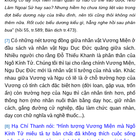
không có lấy một hiền nhân quân tử nào có thể vào được
Nho
Lâm Ngoại Sử hay sao? Nhưng hiềm họ chưa từng liệt vào trong
đợt biểu dương này của triều đình, nên tôi cũng thôi không nói
thêm nữa. Rốt cuộc biểu dương kiểu gì, hẵng nghe hồi sau phân
bua
" (hồi 55, tr.589; Bản dịch tr.473).
Có những nét tương đồng giữa nhân vật Vương Miện ở
[7]
đầu sách và nhân vật Ngu Dục Đức quãng giữa sách.
Nhiều người cho rằng Đỗ Thiếu Khanh là phân thân của
Ngô Kính Tử. Chúng tôi thì lại cho rằng chính Vương Miện,
Ngu Dục Đức mới là nhân vật lí tưởng của nhà văn. Khác
nhau giữa Vương và Ngu có lẽ là ở chỗ trường hợp của
Vương có tính cách đặc biệt hơn (đời loạn, gặp vua, trốn
ẩn) còn trường hợp của Ngu thì cận nhân tình hơn, phổ
thông hơn (nho nhân nuôi thân bằng dạy học, giữ nhân
cách, gắng đường cử nghiệp, đậu làm chức quan nhàn,
dạy con chữ nghĩa và nghề thuốc...).
Hạ Chí Thanh nói: “Hình tượng Vương Miện mà Ngô
[8]
Kính Tử miêu tả tự bản chất đã không thích cuộc sống