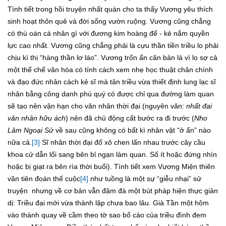
Tình tiết trong hồi truyện nhất quán cho ta thấy Vương yêu thích
sinh hoạt thôn quê và đời sống vườn ruộng. Vương cũng chẳng
có thù oán cá nhân gì với đương kim hoàng đế - kẻ nắm quyền
lực cao nhất. Vương cũng chẳng phải là cựu thần tiền triều lo phải
chịu kì thị “hàng thần lơ láo”. Vương trốn ẩn căn bản là vì lo sợ cả
một thể chế văn hóa có tính cách xem nhẹ học thuật chân chính
và đạo đức nhân cách kẻ sĩ mà tân triều vừa thiết định lung lạc sĩ
nhân bằng công danh phú quý có được chỉ qua đường làm quan
sẽ tạo nên vận hạn cho văn nhân thời đại (nguyên văn:
nhất đại
văn nhân hữu ách
) nên đã chủ động cất bước ra đi trước (
Nho
Lâm Ngoại Sử
về sau cũng không có bất kì nhân vật “ở ẩn” nào
nữa cả.
[3]
Sĩ nhân thời đại đổ xô chen lấn nhau trước cây cầu
khoa cử dẫn lối sang bên bỉ ngạn làm quan. Số ít hoặc đứng nhìn
hoặc bị giạt ra bên rìa thời buổi). Tình tiết xem Vương Miện thiên
văn tiên đoán thế cuộc
[4]
như tuồng là một sự “giễu nhại” sử
truyện nhưng về cơ bản vẫn đậm đà một bút pháp hiện thực giản
dị: Triều đại mới vừa thành lập chưa bao lâu. Già Tần một hôm
vào thành quay về cầm theo tờ sao bố cáo của triều đình đem