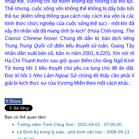
nhập thế. Vương chỉ sợ tránh không kịp những cái thô tục.
Thế nhưng, cuộc sống vốn không thể không bị dây bẩn bởi
thô tục (kiếm sống thông qua cách này cách kia vốn là các
hình thức chức nghiệp của cuộc sống thế tục) - một khi đã
vậy thì nhân vật đã mang tính bi kịch” (Hsia Chih-tsing,
The
Classic Chinese Novel
. Chúng tôi dẫn từ bản dịch tiếng
Trung
Trung Quốc cổ điển tiểu thuyết sử luận
, Giang Tây
nhân dân xuất bản xã, bản in năm 2001, tr.220). Xin nói rõ
Hạ Chí Thanh trước sau giữ quan điểm cho rằng Ngô Kính
Tử trong hồi 1 tiểu thuyết chủ yếu ca tụng chủ đề ẩn dật.
Đọc kĩ hồi 1
Nho Lâm Ngoại Sử
chúng tôi thấy cần phải lí
giải bi kịch thực sự của Vương Miện theo một cách khác.
f
Share
Bạn có thể quan tâm:
Tưởng niệm Trịnh Công Sơn
-
2011-04-01 - 07:00:00
Lê Đình Kỵ trong lý luận - phê bình văn học
-
2008-09-13 -