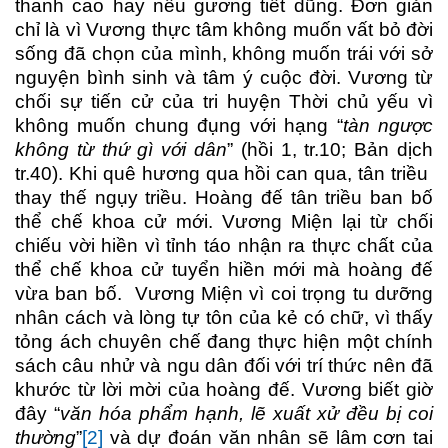
thanh cao hay nêu gương tiết dũng. Đơn giản
chỉ là vì Vương thực tâm không muốn vất bỏ đời
sống đã chọn của mình, không muốn trái với sở
nguyện bình sinh và tâm ý cuộc đời. Vương từ
chối sự tiến cử của tri huyện Thời chủ yếu vì
không muốn chung đụng với hạng “
tàn ngược
không từ thứ gì với dân
” (hồi 1, tr.10; Bản dịch
tr.40). Khi quê hương qua hồi can qua, tân triều
thay thế ngụy triều. Hoàng đế tân triều ban bố
thể chế khoa cử mới. Vương Miện lại từ chối
chiếu vời hiền vì tỉnh táo nhận ra thực chất của
thể chế khoa cử tuyển hiền mới mà hoàng đế
vừa ban bố. Vương Miện vì coi trọng tu dưỡng
nhân cách và lòng tự tôn của kẻ có chữ, vì thấy
tỏng ách chuyên chế đang thực hiện một chính
sách câu nhử và ngu dân đối với trí thức nên đã
khước từ lời mời của hoàng đế. Vương biết giờ
đây “
văn hóa phẩm hạnh, lẽ xuất xử đều bị coi
thường
”
[2]
và dự đoán văn nhân sẽ lâm cơn tai