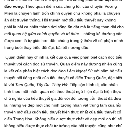
đào vong
. Theo quan điểm của chúng tôi, câu chuyện Vương
Miện là chuyện lánh trốn chính quyền chứ không phải là chuyện
ẩn dật truyền thống. Hồi truyện mở đầu tiểu thuyết này không
phải là bài ca nhiệt thành đời sống ẩn dật mà là tiếng than dài cho
mối quan hệ giữa chính quyền và trí thức
– những kẻ thường vẫn
được xem là tự giác hơn dân chúng trong ý thức về số phận mình
trong buổi thay triều đổi đại, bãi bể nương dâu.
Quan điểm này chính là kết quả của việc phân biệt cách đọc tiểu
thuyết với cách đọc sử truyện. Quan điểm này đương nhiên cũng
là kết của phân biệt cách đọc
Nho Lâm Ngoại Sử
với năm bộ tiểu
thuyết nổi tiếng nhất của tiểu thuyết cổ điển Trung Quốc, đặc biệt
là với
Tam Quốc
,
Tây Du
,
Thủy Hử
. Tiếp cận bình dị, cận nhân
tình theo một nhãn quan nói theo thuật ngữ hiện đại là hiện thực
chủ nghĩa của tiểu thuyết gia đối với đối tượng trần thuật đã đưa
lại những vẻ đẹp mới cho hình tượng nhân vật trung tâm của hồi
truyện mở đầu cuốn tiểu thuyết hiện thực nhất của tiểu thuyết cổ
điển Trung Hoa. Không hiểu được thực chất vẻ đẹp mới đó thì sẽ
không hiểu được thực chất tư tưởng của hồi truyện cũng như chủ