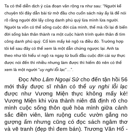
Ta có thể diễn dịch ý của đoạn văn rộng ra như sau: “Người kể
chuyện tôi đây dẫn bài từ mở đầu cho cuốn sách này ấy là để nói
rõ rằng người đời lấy công danh phú quý lừa mình lừa người.
Người ta vốn có thể sống cuộc đời của mình, thế mà rồi lại đi biến
đời sống bản thân thành ra một cuộc hành trình quên thân đi tìm
công danh phú quý. Cổ kim mấy kẻ ngộ ra điều đó. Trường hợp
tôi kể sau đây có thể xem là một dẫn chứng ngược lại. Anh ta
theo như tôi hiểu vì ngộ ra ngay từ buổi đầu cuộc đời cái sự thực
được nói đến thì nhiều nhưng làm được thì hiếm đó nên có thể
xem là một người “
uy nghi lỗi lạc
”…”.
Đọc
Nho Lâm Ngoại Sử
cho đến tận hồi 56
mới thấy được sĩ nhân có thể
uy nghi lỗi lạc
được như Vương Miện thực không mấy kẻ!
Vương Miện khi vừa thành niên đã định rõ cho
mình cuộc sống thôn quê hòa mình giữa cảnh
sắc điền viên, làm ruộng cuốc vườn gắng no
gượng ấm nhưng cũng có đọc sách ngâm thơ
và vẽ tranh (đẹp thì đem bán). Trương Văn Hổ -