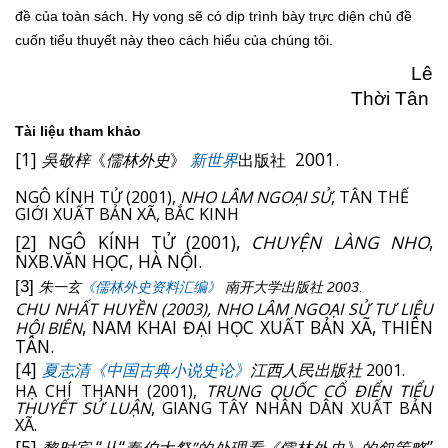
đề của toàn sách. Hy vọng sẽ có dịp trình bày trực diện chủ đề
cuốn tiểu thuyết này theo cách hiểu của chúng tôi.
Lê
Thời Tân
Tài liệu tham khảo
[1]
2001.
吳敬梓
《
儒林外史
》
新世界
出版社
NGÔ KÍNH TỬ (2001),
NHO LÂM NGOẠI SỬ
, TÂN THẾ
GIỚI XUẤT BẢN XÃ, BẮC KINH
[2] NGÔ KÍNH TỬ (2001),
CHUYỆN LÀNG NHO
,
NXB.VĂN HỌC, HÀ NỘI.
[3]
朱一玄
《儒林外史资料汇编》
南开大学出版社
2003.
CHU NHẤT HUYỀN (2003),
NHO LÂM NGOẠI SỬ TƯ LIỆU
, NAM KHAI ĐẠI HỌC XUẤT BẢN XÃ, THIÊN
HỘI BIÊN
TÂN.
[4]
夏志清《中国古典小说史论》
江西人民出版社
2001.
HẠ CHÍ THANH (2001),
TRUNG QUỐC CỔ ĐIỂN TIỂU
THUYẾT SỬ LUẬN
, GIANG TÂY NHÂN DÂN XUẤT BẢN
XÃ.
[5]
“
“
”