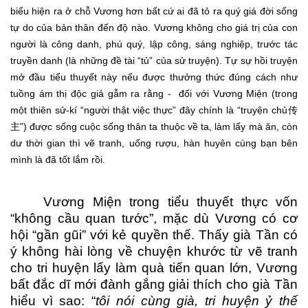
biểu hiện ra ở chỗ Vương hơn bất cứ ai đã tỏ ra quý giá đời sống
tự do của bản thân đến độ nào. Vương không cho giá trị của con
người là công danh, phú quý, lập công, sáng nghiệp, trước tác
truyền danh (là những đề tài “tủ” của sử truyện). Tự sự hồi truyện
mở đầu tiểu thuyết này nếu được thưởng thức đúng cách như
tuồng ám thị độc giả gẫm ra rằng - đối với Vương Miện (trong
một thiên sử-kí “người thật việc thực” đây chính là “truyện chủ传
主”) được sống cuộc sống thân ta thuộc về ta, làm lấy mà ăn, còn
dư thời gian thì vẽ tranh, uống rượu, hàn huyên cùng bạn bên
mình là đã tốt lắm rồi.
Vương Miện trong tiểu thuyết thực vốn
“không cầu quan tước”, mặc dù Vương có cơ
hội “gần gũi” với kẻ quyền thế. Thấy già Tần có
ý không hài lòng về chuyện khước từ vẽ tranh
cho tri huyện lấy làm quà tiến quan lớn, Vương
bất đắc dĩ mới đành gắng giải thích cho già Tần
hiểu vì sao: “
tôi nói cùng già, tri huyện ỷ thế