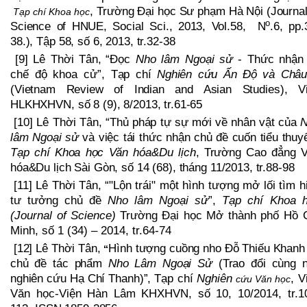
, Trường Đại học Sư phạm Hà Nội (Journal
Tạp chí Khoa học
o
Science of HNUE, Social Sci., 2013, Vol.58, N
.6, pp.
38.), Tập 58, số 6, 2013, tr.32-38
[9]
Lê Thời Tân,
“
Đọc
Nho lâm Ngoại sử
- Thức nhận 
chế độ khoa cử
”,
Tạp chí
Nghiên cứu Ấn Độ và Châ
(Vietnam Review of Indian and Asian Studies),
V
HL
KHXHVN
, số 8 (9), 8/2013, tr.61-65
[10]
Lê Thời Tân,
“Thủ pháp tự sự mới về nhân vật của
N
lâm Ngoại sử
và việc tái thức nhận chủ đề cuốn tiểu thuyế
Tạp chí Khoa học Văn hóa&Du lịch
, Trường Cao đẳng 
hóa&Du lịch Sài Gòn, số 14 (68), tháng 11/2013, tr.88-98
[11]
Lê Thời Tân,
“"Lộn trái" một hình tượng mở lối tìm h
tư tưởng chủ đề
Nho lâm Ngoại sử
”,
Tạp chí Khoa 
(Journal of Science)
Trường Đại học Mở thành phố Hồ 
Minh, số 1 (34) – 2014, tr.64-74
[12]
Lê Thời Tân,
Hình tượng cuồng nho Đỗ Thiếu Khanh
“
chủ đề tác phẩm
Nho Lâm Ngoại Sử
(Trao đổi cùng 
nghiên cứu Hạ Chí Thanh)”,
Tạp chí
Nghiên
, V
c
ứu Văn
h
ọc
Văn học-Viện
Hàn Lâm
KHXHVN, số 10, 10
/
20
14
, tr.1