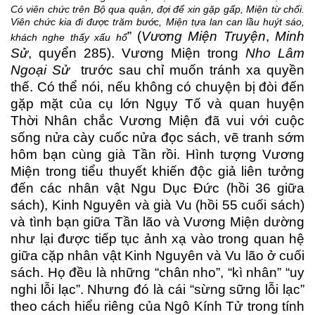
Có viên chức trên Bộ qua quận, đợi để xin gặp gấp, Miện từ chối.
Viên chức kia đi được trăm bước, Miện tựa lan can lầu huýt sáo,
” (
Vương Miện Truyện
,
Minh
khách nghe thấy xấu hổ
Sử
, quyển 285).
Vương Miện trong
Nho Lâm
Ngoại Sử
trước sau chỉ muốn tránh xa quyền
thế. Có thể nói, nếu không có chuyện bị đòi đến
gặp mặt của cụ lớn Ngụy Tố và quan huyện
Thời Nhân chắc Vương Miện đã vui với cuộc
sống nửa cày cuốc nửa đọc sách, vẽ tranh sớm
hôm bạn cùng già Tần rồi. Hình tượng Vương
Miện trong tiểu thuyết khiến độc giả liên tưởng
đến các nhân vật Ngu Dục Đức (hồi 36 giữa
sách), Kinh Nguyên và già Vu (hồi 55 cuối sách)
và tình bạn giữa Tần lão và Vương Miện dường
như lại được tiếp tục ảnh xạ vào trong quan hệ
giữa cặp nhân vật Kinh Nguyên và Vu lão ở cuối
sách. Họ đều là những “chân nho”, “kì nhân” “uy
nghi lỗi lạc”. Nhưng đó là cái “sừng sững lỗi lạc”
theo cách hiểu riêng của Ngô Kính Tử trong tính