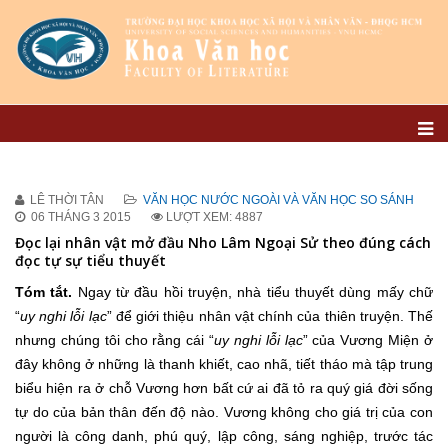
LÊ THỜI TÂN
VĂN HỌC NƯỚC NGOÀI VÀ VĂN HỌC SO SÁNH
06 THÁNG 3 2015
LƯỢT XEM: 4887
Đọc lại nhân vật mở đầu Nho Lâm Ngoại Sử theo đúng cách
đọc tự sự tiểu thuyết
Tóm
tắt.
Ngay từ đầu hồi truyện, nhà tiểu thuyết dùng mấy chữ
“
uy nghi lỗi lạc
” để giới thiệu nhân vật chính của thiên truyện. Thế
nhưng chúng tôi cho rằng cái “
uy nghi lỗi lạc
” của Vương Miện ở
đây không ở những là thanh khiết, cao nhã, tiết tháo mà tập trung
biểu hiện ra ở chỗ Vương hơn bất cứ ai đã tỏ ra quý giá đời sống
tự do của bản thân đến độ nào. Vương không cho giá trị của con
người là công danh, phú quý, lập công, sáng nghiệp, trước tác