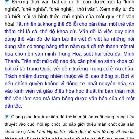
Đương thời văn bát cổ đi thi còn được gọi là “kinh
[5]
nghĩa”, “chế nghĩa”, “chế nghệ”, “thời văn”. Xem mấy từ đó
đủ biết mùi vị hình thức chủ nghĩa của một quy chế văn
hóa!
Tất nhiên ta không thể đổ lỗi cho bản thân một thể văn
thậm chí là cả chế độ khoa cử. Vấn đề là việc quy định
dùng thể văn đó để làm bài thi viết đi viết lại những nội
dung sẵn có trong hàng trăm năm quả đã trở thành một tai
họa cho nền văn minh Trung Hoa suốt hai triều đại Minh
Thanh. Trên một mức độ nào đó, cần phải so sánh khoa cử
bát cổ tại Trung Quốc với đêm trường Trung cố ở Âu châu.
Trách nhiệm đương nhiên thuộc về tối cao thống trị. Bởi vì
nếu chính quyền không vì động cơ nhất nguyên hóa, sa
vào kinh viện và giáo điều hóa học thuật thì bản thân một
thể văn làm sao mà làm hỏng được văn hóa của cả một
dân tộc.
[6]
Giọng giao lưu trực tiếp đó trở lại một lần cuối cùng trong tiểu
thuyết vào cuối hồi áp chót lúc sắp giới thiệu màn chót của sân
khấu tự sự
Nho Lâm Ngoại Sử
: "
Bạn đọc, lẽ nào từ nay về sau lại