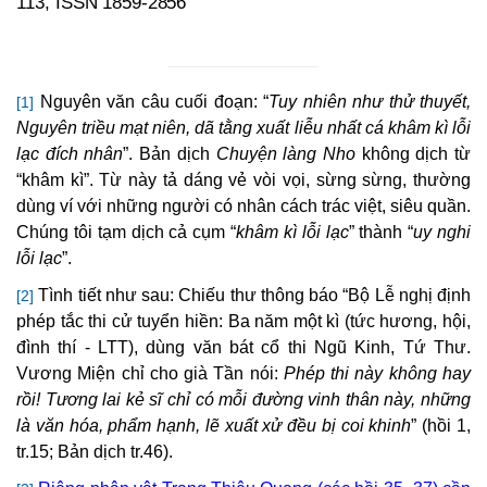
113,
ISSN 1859-2856
Nguyên văn câu cuối đoạn: “
Tuy nhiên như thử thuyết,
[1]
Nguyên triều mạt niên, dã tằng xuất liễu nhất cá khâm kì lỗi
lạc đích nhân
”. Bản dịch
Chuyện làng Nho
không dịch từ
“khâm kì”. Từ này tả dáng vẻ vòi vọi, sừng sừng, thường
dùng ví với những người có nhân cách trác việt, siêu quần.
Chúng tôi tạm dịch cả cụm “
khâm kì lỗi lạc
” thành “
uy nghi
lỗi lạc
”.
Tình tiết như sau: Chiếu thư thông báo “Bộ Lễ nghị định
[2]
phép tắc thi cử tuyển hiền: Ba năm một kì (tức hương, hội,
đình thí - LTT), dùng văn bát cổ thi Ngũ Kinh, Tứ Thư.
Vương Miện chỉ cho già Tần nói:
Phép thi này không hay
rồi! Tương lai kẻ sĩ chỉ có mỗi đường vinh thân này, những
là văn hóa, phẩm hạnh, lẽ xuất xử đều bị coi khinh
” (hồi 1,
tr.15; Bản dịch tr.46).