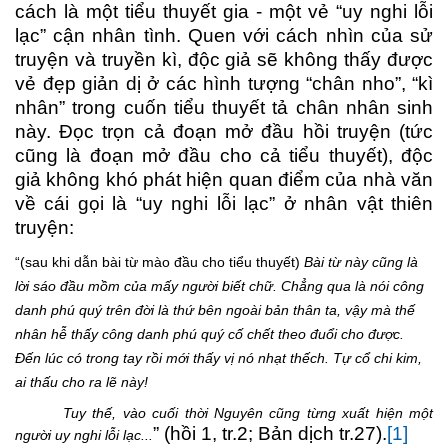
cách là một tiểu thuyết gia - một vẻ “uy nghi lỗi
lạc” cận nhân tình. Quen với cách nhìn của sử
truyện và truyền kì, độc giả sẽ không thấy được
vẻ đẹp giản dị ở các hình tượng “chân nho”, “kì
nhân” trong cuốn tiểu thuyết tả chân nhân sinh
này. Đọc trọn cả đoạn mở đầu hồi truyện (tức
cũng là đoạn mở đầu cho cả tiểu thuyết), độc
giả không khó phát hiện quan điểm của nhà văn
về cái gọi là “uy nghi lỗi lạc” ở nhân vật thiên
truyện:
“(sau khi dẫn bài từ mào đầu cho tiểu thuyết)
Bài từ này cũng là
lời sáo đầu mồm của mấy người biết chữ. Chẳng qua là nói công
danh phú quý trên đời là thứ bên ngoài bản thân ta, vậy mà thế
nhân hễ thấy công danh phú quý cố chết theo đuổi cho được.
Đến lúc có trong tay rồi mới thấy vị nó nhạt thếch. Tự cổ chi kim,
ai thấu cho ra lẽ này!
Tuy thế, vào cuối thời Nguyên cũng từng xuất hiện một
” (hồi 1, tr.2; Bản dịch tr.27).
[1]
người uy nghi lỗi lạc...