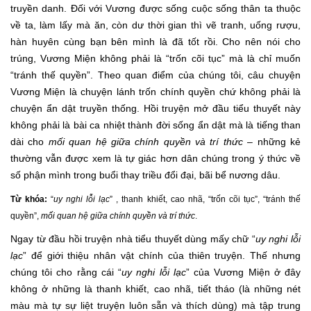
truyền danh. Đối với Vương được sống cuộc sống thân ta thuộc
về ta, làm lấy mà ăn, còn dư thời gian thì vẽ tranh, uống rượu,
hàn huyên cùng bạn bên mình là đã tốt rồi. Cho nên nói cho
trúng, Vương Miện không phải là “trốn cõi tục” mà là chỉ muốn
“tránh thế quyền”. Theo quan điểm của chúng tôi, câu chuyện
Vương Miện là chuyện lánh trốn chính quyền chứ không phải là
chuyện ẩn dật truyền thống. Hồi truyện mở đầu tiểu thuyết này
không phải là bài ca nhiệt thành đời sống ẩn dật mà là tiếng than
dài cho
mối quan hệ giữa chính quyền và trí thức
– những kẻ
thường vẫn được xem là tự giác hơn dân chúng trong ý thức về
số phận mình trong buổi thay triều đổi đại, bãi bể nương dâu.
Từ khóa:
“
uy nghi lỗi lạc
” , thanh khiết, cao nhã, “trốn cõi tục”, “tránh thế
quyền”,
mối quan hệ giữa chính quyền và trí thức
.
Ngay từ đầu hồi truyện nhà tiểu thuyết dùng mấy chữ “
uy nghi lỗi
lạc
” để giới thiệu nhân vật chính của thiên truyện. Thế nhưng
chúng tôi cho rằng cái “
uy nghi lỗi lạc
” của Vương Miện ở đây
không ở những là thanh khiết, cao nhã, tiết tháo (là những nét
màu mà tự sự liệt truyện luôn sẵn và thích dùng) mà tập trung