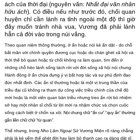
ách của thời đại (nguyên văn:
Nhất đại văn nhân
hữu ách
). Có điều nếu như trước đó, chối quan
huyện chỉ cần lánh ra tỉnh ngoài một độ thì giờ
đây muốn tránh nhà vua, Vương đã phải lánh
hẳn cả đời vào trong núi vắng.
Theo quan niệm thông thường, ở ẩn hoặc nói kẻ ẩn dật - do chỗ
bất mãn với chính quyền đương cục hoặc do chán ghét xã hội và
thời thế bỏ quan hoặc từ chối không ra làm quan, tìm đến ở
những chỗ hẻo lánh sống tách rời với đời sống xã hội nói chung.
Hành động ở ẩn chứa đựng ý vị bất hợp tác và sự phủ định đạo
đức nhất định. Các ẩn sĩ thường hoặc là một vị trung thần của
triều đại cũ không ra tham dự công việc triều chính của chế độ
mới hoặc là một viên quan bản triều nhưng treo ấn rời bỏ nhiệm
sở hay một nhân sĩ chối từ lời mời ra nhậm chức và chọn cuộc
sống cách biệt ở chốn xa xôi
. Nói chung chữ “ẩn cư” “quy ẩn” thường
gắn liền chữ chữ “từ quan”.
Thế nhưng, trong
Nho Lâm Ngoại Sử
Vương Miện rõ ràng chẳng
phải là kẻ yếm thế ghét đời hay làm bộ thanh cao ra dáng dật sĩ.