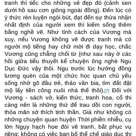
tranh thì tiếc cho những vẻ đẹp đó (cảnh sen
dưới hồ sau cơn giông ngoài đồng). Đến lúc có
ý thức rèn luyện ngòi bút, đạt đến sự thừa nhận
nhất định của người xem thì kiếm sống thêm
bằng nghề vẽ. Như tính cách của Vương mà
suy, nếu Vương không vẽ được tranh mà có
người mộ tiếng hay chữ mời đi dạy học, chắc
Vương cũng chẳng chối từ (như sau này ở các
hồi giữa tiểu thuyết kể chuyện ông nghè Ngu
Dục Đức vậy thôi. Ngu trước lúc hưởng đồng
lương quèn của một chức học quan chủ yếu
sống nhờ gõ đầu trẻ, thảo văn bia, tìm đất đặt
mộ lấy tiền công nuôi nhà thế thôi).
Đối với
[7]
Vương - sách vở, kiến thức, tranh hoa, cổ thi
càng nên là những thứ để trau dồi con người,
thỏa mãn sở thích tinh thần. Giá như không có
những chuyện quan huyện Thời phiền nhiễu, cụ
lớn Ngụy hạch họe đòi vẽ tranh, bắt phục vụ
riêng; không có việc ban bố thể chế giáo dục thi