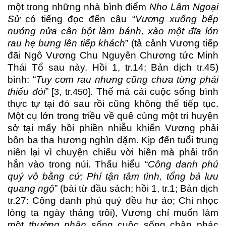
một trong những nhà bình điểm
Nho Lâm Ngoại
Sử
có tiếng đọc đến câu “
Vương xuống bếp
nướng nửa cân bột làm bánh, xào một đĩa lớn
rau hẹ bưng lên tiếp khách
” (tả cảnh Vương tiếp
đãi Ngô Vương Chu Nguyên Chương tức Minh
Thái Tổ sau này. Hồi 1, tr.14; Bản dịch tr.45)
bình: “
Tuy cơm rau nhưng cũng chưa từng phải
thiếu đói
”
. Thế mà cái cuộc sống bình
[3, tr.450]
thực tự tại đó sau rồi cũng không thể tiếp tục.
Một cụ lớn trong triều về quê cùng một tri huyện
sở tại mấy hồi phiền nhiễu khiến Vương phải
bôn ba tha hương nghìn dặm. Kịp đến tuổi trung
niên lại vì chuyện chiếu vời hiền mà phải trốn
hẳn vào trong núi. Thấu hiểu “
Công danh phú
quý vô bằng cứ; Phí tận tâm tình, tổng bả lưu
quang ngộ
” (bài từ đầu sách; hồi 1, tr.1; Bản dịch
tr.27: Công danh phú quý đều hư ảo; Chỉ nhọc
lòng ta ngày tháng trôi), Vương chỉ muốn làm
một
thường nhân
sống cuộc sống chân phác