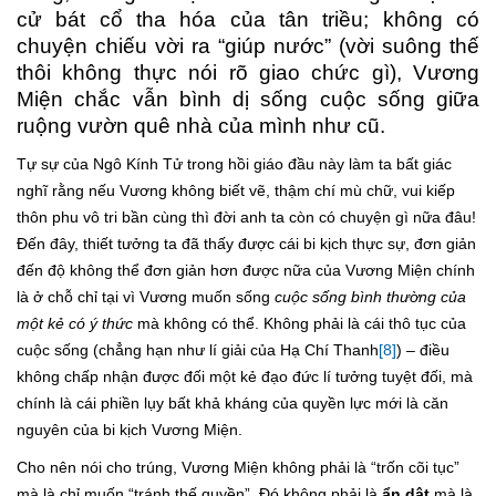
cử bát cổ tha hóa của tân triều; không có
chuyện chiếu vời ra “giúp nước” (vời suông thế
thôi không thực nói rõ giao chức gì), Vương
Miện chắc vẫn bình dị sống cuộc sống giữa
ruộng vườn quê nhà của mình như cũ.
Tự sự của Ngô Kính Tử trong hồi giáo đầu này làm ta bất giác
nghĩ rằng nếu Vương không biết vẽ, thậm chí mù chữ, vui kiếp
thôn phu vô tri bần cùng thì đời anh ta còn có chuyện gì nữa đâu!
Đến đây, thiết tưởng ta đã thấy được cái bi kịch thực sự, đơn giản
đến độ không thể đơn giản hơn được nữa của Vương Miện chính
là ở chỗ chỉ tại vì Vương muốn sống
cuộc sống bình thường của
một kẻ có ý thức
mà không có thể. Không phải là cái thô tục của
cuộc sống (chẳng hạn như lí giải của Hạ Chí Thanh
[8]
) – điều
không chấp nhận được đối một kẻ đạo đức lí tưởng tuyệt đối, mà
chính là cái phiền lụy bất khả kháng của quyền lực mới là căn
nguyên của bi kịch Vương Miện.
Cho nên nói cho trúng, Vương Miện không phải là “trốn cõi tục”
mà là chỉ muốn “tránh thế quyền”. Đó không phải là
ẩn dật
mà là