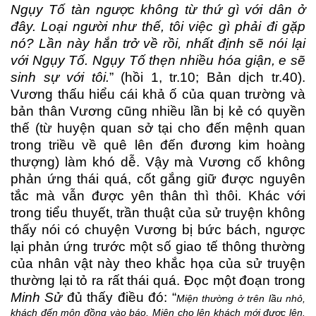
Ngụy Tố tàn ngược không từ thứ gì với dân ở
đây. Loại người như thế, tôi việc gì phải đi gặp
nó? Lần này hắn trở về rồi, nhất định sẽ nói lại
với Ngụy Tố. Ngụy Tố thẹn nhiều hóa giận, e sẽ
sinh sự với tôi.
” (hồi 1, tr.10; Bản dịch tr.40).
Vương thấu hiểu cái khả ố của quan trường và
bản thân Vương cũng nhiều lần bị kẻ có quyền
thế (từ huyện quan sở tại cho đến mệnh quan
trong triều về quê lên đến đương kim hoàng
thượng) làm khó dễ. Vậy mà Vương cố không
phản ứng thái quá, cốt gắng giữ được nguyên
tắc mà vẫn được yên thân thì thôi. Khác với
trong tiểu thuyết, trần thuật của sử truyện không
thấy nói có chuyện Vương bị bức bách, ngược
lại phản ứng trước một số giao tế thông thường
của nhân vật này theo khắc họa của sử truyện
thường lại tỏ ra rất thái quá. Đọc một đoạn trong
Minh Sử
đủ thấy điều đó: “
Miện thường ở trên lầu nhỏ,
khách đến môn đồng vào báo, Miện cho lên khách mới được lên.