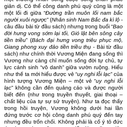
giản dị. Có thể công danh phú quý cũng là một
một lối đi giữa “
Đường trần muôn lối nam bắc
người xuôi ngược
” (
Nhân sinh Nam Bắc đa kì lộ
-
câu đầu bài từ đầu sách) nhưng trong buổi “
Bao
đời hưng vong sớm lại tối, Gió lật bên sông cây
tiền triều
” (
Bách đại hưng vong triêu phục mộ,
Giang phong xuy đảo tiền triều thụ
- Bài từ đầu
sách) như chính thời Vương Miện đang sống thì
Vương như càng chỉ muốn sống đời tự chủ, tự
lực cánh sinh “vô danh” giữa vườn ruộng. Hiểu
như thế ta mới hiểu được vẻ “
uy nghi lỗi lạc
” của
hình tượng Vương Miện – một vẻ “
uy nghi lỗi
lạc
” không cần đến quảng cáo và được người
biết đến (như trong truyền thuyết, giai thoại –
chất liệu của tự sự sử truyện). Như ta đọc thấy
trong hồi truyện, Vương không dưới hai lần
đứng trước cơ hội công danh phú quý đến tay
nhưng đều trốn chối. Không phải là cố ý tỏ đức