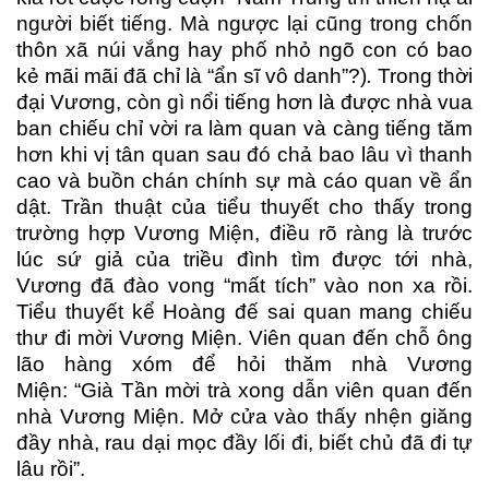
người biết tiếng. Mà ngược lại cũng trong chốn
thôn xã núi vắng hay phố nhỏ ngõ con có bao
kẻ mãi mãi đã chỉ là “ẩn sĩ vô danh”?)
.
Trong thời
đại Vương, còn gì nổi tiếng hơn là được nhà vua
ban chiếu chỉ vời ra làm quan và càng tiếng tăm
hơn khi vị tân quan sau đó chả bao lâu vì thanh
cao và buồn chán chính sự mà cáo quan về ẩn
dật. Trần thuật của tiểu thuyết cho thấy trong
trường hợp Vương Miện, điều rõ ràng là trước
lúc sứ giả của triều đình tìm được tới nhà,
Vương đã đào vong “mất tích” vào non xa rồi.
Tiểu thuyết kể Hoàng đế sai quan mang chiếu
thư đi mời Vương Miện. Viên quan đến chỗ ông
lão hàng xóm để hỏi thăm nhà Vương
Miện: “Già Tần mời trà xong dẫn viên quan đến
nhà Vương Miện. Mở cửa vào thấy nhện giăng
đầy nhà, rau dại mọc đầy lối đi, biết chủ đã đi tự
lâu rồi”.