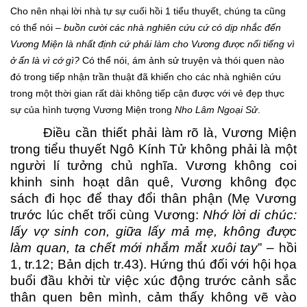
Cho nên nhại lời nhà tự sự cuối hồi 1 tiểu thuyết, chúng ta cũng
có thể nói –
buồn cười các nhà nghiên cứu cứ có dịp nhắc đến
Vương Miện là nhất định cứ phải làm cho Vương được nổi tiếng vì
ở ẩn là vì cớ gì?
Có thể nói, ám ảnh sử truyện và thói quen nào
đó trong tiếp nhận trần thuật đã khiến cho các nhà nghiên cứu
trong một thời gian rất dài không tiếp cận được với vẻ đẹp thực
sự của hình tượng Vương Miện trong
Nho Lâm Ngoại Sử
.
Điều cần thiết phải làm rõ là, Vương Miện
trong tiểu thuyết Ngô Kính Tử không phải là một
người lí tưởng chủ nghĩa. Vương không coi
khinh sinh hoạt dân quê, Vương không đọc
sách đi học để thay đổi thân phận (Mẹ Vương
trước lúc chết trối cùng Vương:
Nhớ lời di chúc:
lấy vợ sinh con, giữa lấy mả mẹ, không được
làm quan, ta chết mới nhắm mắt xuôi tay
” – hồi
1, tr.12; Bản dịch tr.43). Hứng thú đối với hội họa
buổi đầu khởi từ việc xúc động trước cảnh sắc
thân quen bên mình, cảm thấy không vẽ vào