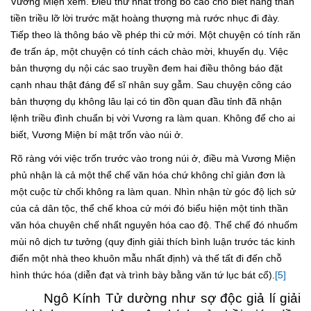
Vương Miện xem. Điều thứ nhất trong bố cáo cho biết hàng thần
tiền triều lỡ lời trước mặt hoàng thượng mà rước nhục đi đày.
Tiếp theo là thông báo về phép thi cử mới. Một chuyện có tính răn
đe trấn áp, một chuyện có tính cách chào mời, khuyến dụ. Việc
bản thượng dụ nội các sao truyền đem hai điều thông báo đặt
cạnh nhau thật đáng để sĩ nhân suy gẫm. Sau chuyện công cáo
bản thượng dụ không lâu lại có tin đồn quan đầu tỉnh đã nhận
lệnh triều đình chuẩn bị vời Vương ra làm quan. Không để cho ai
biết, Vương Miện bí mật trốn vào núi ở.
Rõ ràng với việc trốn trước vào trong núi ở, điều mà Vương Miện
phủ nhận là cả một thể chế văn hóa chứ không chỉ giản đơn là
một cuộc từ chối không ra làm quan. Nhìn nhận từ góc độ lịch sử
của cả dân tộc, thể chế khoa cử mới đó biểu hiện một tinh thần
văn hóa chuyên chế nhất nguyên hóa cao độ. Thể chế đó nhuốm
mùi nô dịch tư tưởng (quy định giải thích bình luận trước tác kinh
điển một nhà theo khuôn mẫu nhất định) và thế tất đi đến chỗ
hình thức hóa (diễn đạt và trình bày bằng văn tứ lục bát cổ).
[5]
Ngô Kính Tử dường như sợ độc giả lí giải