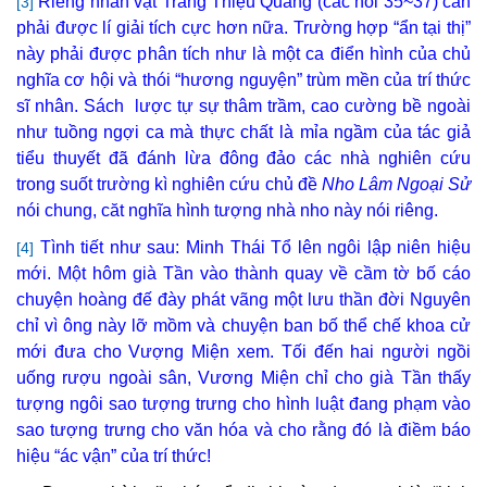
Riêng nhân vật Trang Thiệu Quang (các hồi 35~37) cần
[3]
phải được lí giải tích cực hơn nữa. Trường hợp “ẩn tại thị”
này phải được phân tích như là một ca điển hình của chủ
nghĩa cơ hội và thói “hương nguyện” trùm mền của trí thức
sĩ nhân. Sách lược tự sự thâm trầm, cao cường bề ngoài
như tuồng ngợi ca mà thực chất là mỉa ngầm của tác giả
tiểu thuyết đã đánh lừa đông đảo các nhà nghiên cứu
trong suốt trường kì nghiên cứu chủ đề
Nho Lâm Ngoại Sử
nói chung, căt nghĩa hình tượng nhà nho này nói riêng.
Tình tiết như sau: Minh Thái Tổ lên ngôi lập niên hiệu
[4]
mới. Một hôm già Tần vào thành quay về cầm tờ bố cáo
chuyện hoàng đế đày phát vãng một lưu thần đời Nguyên
chỉ vì ông này lỡ mồm và chuyện ban bố thể chế khoa cử
mới đưa cho Vượng Miện xem. Tối đến hai người ngồi
uống rượu ngoài sân, Vương Miện chỉ cho già Tần thấy
tượng ngôi sao tượng trưng cho hình luật đang phạm vào
sao tượng trưng cho văn hóa và cho rằng đó là điềm báo
hiệu “ác vận” của trí thức!