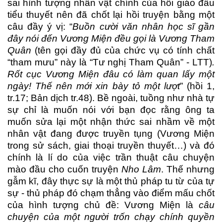
sai hình tượng nhân vật chính của hồi giáo đầu
tiểu thuyết nên đã chốt lại hồi truyện bằng một
câu đầy ý vị: “
Buồn cười văn nhân học sĩ gần
đây nói đến Vương Miện đều gọi là Vương Tham
Quân
(tên gọi đầy đủ của chức vụ có tính chất
“tham mưu” này là “Tư nghị Tham Quân” - LTT)
.
Rốt cục Vương Miện đâu có làm quan lấy một
ngày! Thế nên mới xin bày tỏ một lượt
” (hồi 1,
tr.17; Bản dịch tr.48). Bề ngoài, tuồng như nhà tự
sự chỉ là muốn nói với bạn đọc rằng ông ta
muốn sửa lại một nhận thức sai nhầm về một
nhân vật đang được truyền tụng (Vương Miện
trong sử sách, giai thoại truyền thuyết…) và đó
chính là lí do của việc trần thuật câu chuyện
mào đầu cho cuốn truyện
Nho Lâm
. Thế nhưng
gẫm kĩ, đây thực sự là một thủ pháp tu từ của tự
sự - thủ pháp đó chạm thẳng vào điểm mấu chốt
của hình tượng chủ đề: Vương Miện là
câu
chuyện của một người trốn chạy chính quyền