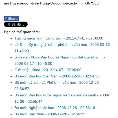
an/Truyen-ngon-tinh-Trung-Quoc-mot-cach-nhin-367555/
f
Share
Bạn có thể quan tâm:
Tưởng niệm Trịnh Công Sơn
-
2011-04-01 - 07:00:00
Lê Đình Kỵ trong lý luận - phê bình văn học
-
2008-09-13 -
11:45:20
Sinh viên Khoa Văn học và Ngôn ngữ đạt giải nhất ...
-
2008-09-17 - 10:46:00
Giới thiệu Khoa
-
2012-04-07 - 07:00:00
Bộ môn Văn học Việt Nam
-
2008-12-28 - 02:54:30
Bộ môn Lý luận và Phê bình văn học
-
2008-12-28 -
02:54:57
Bộ môn Văn học nước ngoài và Văn học so sánh
-
2008-
12-28 - 02:55:44
Bộ môn Nghệ thuật học
-
2008-12-28 - 02:56:18
Bộ môn Hán Nôm
-
2008-12-28 - 02:56:32