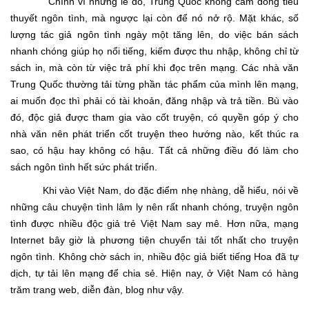
Chính vì những lẽ đó, Trung Quốc không cấm dòng tiểu
thuyết ngôn tình, mà ngược lại còn để nó nở rộ. Mặt khác, số
lượng tác giả ngôn tình ngày một tăng lên, do việc bán sách
nhanh chóng giúp họ nổi tiếng, kiếm được thu nhập, không chỉ từ
sách in, mà còn từ việc trả phí khi đọc trên mạng. Các nhà văn
Trung Quốc thường tải từng phần tác phẩm của mình lên mạng,
ai muốn đọc thì phải có tài khoản, đăng nhập và trả tiền. Bù vào
đó, độc giả được tham gia vào cốt truyện, có quyền góp ý cho
nhà văn nên phát triển cốt truyện theo hướng nào, kết thúc ra
sao, có hậu hay không có hậu. Tất cả những điều đó làm cho
sách ngôn tình hết sức phát triển.
Khi vào Việt Nam, do đặc điểm nhẹ nhàng, dễ hiểu, nói về
những câu chuyện tình lâm ly nên rất nhanh chóng, truyện ngôn
tình được nhiều độc giả trẻ Việt Nam say mê. Hơn nữa, mạng
Internet bây giờ là phương tiện chuyển tải tốt nhất cho truyện
ngôn tình. Không chờ sách in, nhiều độc giả biết tiếng Hoa đã tự
dịch, tự tải lên mạng để chia sẻ. Hiện nay, ở Việt Nam có hàng
trăm trang web, diễn đàn, blog như vậy.