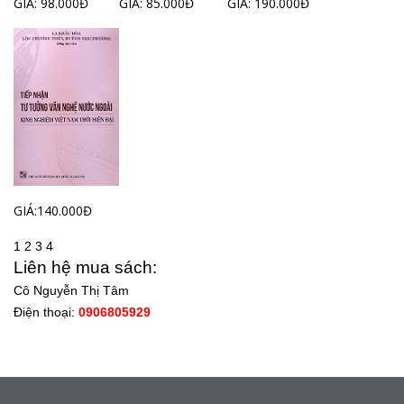
GIÁ: 98.000Đ
GIÁ: 85.000Đ
GIÁ: 190.000Đ
GIÁ:140.000Đ
1
2
3
4
Liên hệ mua sách:
Cô Nguyễn Thị Tâm
Điện thoại:
0906805929