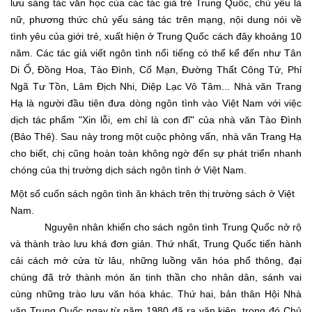
lưu sáng tác văn học của các tác giả trẻ Trung Quốc, chủ yếu là
nữ, phương thức chủ yếu sáng tác trên mạng, nội dung nói về
tình yêu của giới trẻ, xuất hiện ở Trung Quốc cách đây khoảng 10
năm. Các tác giả viết ngôn tình nổi tiếng có thể kể đến như Tân
Di Ổ, Ðồng Hoa, Tào Đình, Cố Mạn, Ðường Thất Công Tử, Phỉ
Ngã Tư Tồn, Lâm Ðịch Nhi, Diệp Lạc Vô Tâm... Nhà văn Trang
Hạ là người đầu tiên đưa dòng ngôn tình vào Việt Nam với việc
dịch tác phẩm "Xin lỗi, em chỉ là con đĩ" của nhà văn Tào Đình
(Bảo Thê). Sau này trong một cuộc phỏng vấn, nhà văn Trang Hạ
cho biết, chị cũng hoàn toàn không ngờ đến sự phát triển nhanh
chóng của thị trường dịch sách ngôn tình ở Việt Nam.
Một số cuốn sách ngôn tình ăn khách trên thị trường sách ở Việt
Nam.
Nguyên nhân khiến cho sách ngôn tình Trung Quốc nở rộ
và thành trào lưu khá đơn giản. Thứ nhất, Trung Quốc tiến hành
cải cách mở cửa từ lâu, những luồng văn hóa phổ thông, đại
chúng đã trở thành món ăn tinh thần cho nhân dân, sánh vai
cùng những trào lưu văn hóa khác. Thứ hai, bản thân Hội Nhà
văn Trung Quốc ngay từ năm 1980 đã ra văn kiện, trong đó Chủ