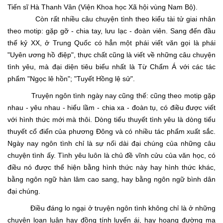
Tiến sĩ Hà Thanh Vân (Viện Khoa học Xã hội vùng Nam Bộ).
Còn rất nhiều câu chuyện tình theo kiểu tài tử giai nhân
theo motip: gặp gỡ - chia tay, lưu lạc - đoàn viên. Sang đến đầu
thế kỷ XX, ở Trung Quốc có hẳn một phái viết văn gọi là phái
"Uyên ương hồ điệp", thực chất cũng là viết về những câu chuyện
tình yêu, mà đại diện tiêu biểu nhất là Từ Chẩm Á với các tác
phẩm "Ngọc lê hồn"; "Tuyết Hồng lệ sử".
Truyện ngôn tình ngày nay cũng thế: cũng theo motip gặp
nhau - yêu nhau - hiểu lầm - chia xa - đoàn tụ, có điều được viết
với hình thức mới mà thôi. Dòng tiểu thuyết tình yêu là dòng tiểu
thuyết cổ điển của phương Đông và có nhiều tác phẩm xuất sắc.
Ngày nay ngôn tình chỉ là sự nối dài đại chúng của những câu
chuyện tình ấy. Tình yêu luôn là chủ đề vĩnh cửu của văn học, có
điều nó được thể hiện bằng hình thức này hay hình thức khác,
bằng ngôn ngữ hàn lâm cao sang, hay bằng ngôn ngữ bình dân
đại chúng.
Điều đáng lo ngại ở truyện ngôn tình không chỉ là ở những
chuyện loạn luân hay đồng tính luyến ái, hay hoang đường ma