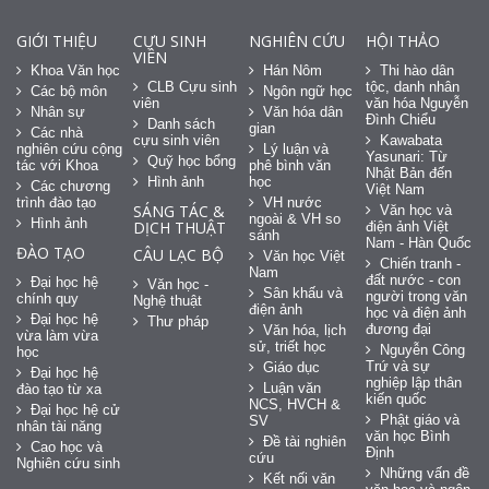
GIỚI THIỆU
CỰU SINH
NGHIÊN CỨU
HỘI THẢO
VIÊN
Khoa Văn học
Hán Nôm
Thi hào dân
CLB Cựu sinh
tộc, danh nhân
Các bộ môn
Ngôn ngữ học
viên
văn hóa Nguyễn
Nhân sự
Văn hóa dân
Đình Chiểu
Danh sách
gian
Các nhà
cựu sinh viên
Kawabata
nghiên cứu cộng
Lý luận và
Yasunari: Từ
Quỹ học bổng
tác với Khoa
phê bình văn
Nhật Bản đến
Hình ảnh
học
Các chương
Việt Nam
trình đào tạo
VH nước
SÁNG TÁC &
Văn học và
ngoài & VH so
Hình ảnh
DỊCH THUẬT
điện ảnh Việt
sánh
Nam - Hàn Quốc
ĐÀO TẠO
CÂU LẠC BỘ
Văn học Việt
Chiến tranh -
Nam
đất nước - con
Đại học hệ
Văn học -
Sân khấu và
người trong văn
chính quy
Nghệ thuật
điện ảnh
học và điện ảnh
Đại học hệ
Thư pháp
đương đại
Văn hóa, lịch
vừa làm vừa
sử, triết học
Nguyễn Công
học
Trứ và sự
Giáo dục
Đại học hệ
nghiệp lập thân
Luận văn
đào tạo từ xa
kiến quốc
NCS, HVCH &
Đại học hệ cử
Phật giáo và
SV
nhân tài năng
văn học Bình
Đề tài nghiên
Cao học và
Định
cứu
Nghiên cứu sinh
Những vấn đề
Kết nối văn