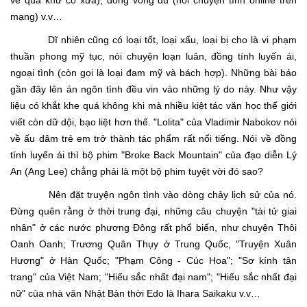
về quá khứ cổ xưa), dòng võng du (nói chuyện tình online trên
mạng) v.v…
Dĩ nhiên cũng có loại tốt, loại xấu, loại bị cho là vi phạm
thuần phong mỹ tục, nói chuyện loạn luân, đồng tính luyến ái,
ngoại tình (còn gọi là loại đam mỹ và bách hợp). Những bài báo
gần đây lên án ngôn tình đều vin vào những lý do này. Như vậy
liệu có khắt khe quá không khi mà nhiều kiệt tác văn học thế giới
viết còn dữ dội, bạo liệt hơn thế. "Lolita" của Vladimir Nabokov nói
về ấu dâm trẻ em trở thành tác phẩm rất nổi tiếng. Nói về đồng
tính luyến ái thì bộ phim "Broke Back Mountain" của đạo diễn Lý
An (Ang Lee) chẳng phải là một bộ phim tuyệt vời đó sao?
Nên đặt truyện ngôn tình vào dòng chảy lịch sử của nó.
Đừng quên rằng ở thời trung đại, những câu chuyện "tài tử giai
nhân" ở các nước phương Đông rất phổ biến, như chuyện Thôi
Oanh Oanh; Trương Quân Thụy ở Trung Quốc, "Truyện Xuân
Hương" ở Hàn Quốc; "Phạm Công - Cúc Hoa"; "Sơ kính tân
trang" của Việt Nam; "Hiếu sắc nhất đại nam"; "Hiếu sắc nhất đại
nữ" của nhà văn Nhật Bản thời Edo là Ihara Saikaku v.v…