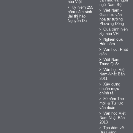
văn học và ngôn
hóa Việt
ngữ Nam Bộ
Kỷ niệm 255
Việt Nam -
năm năm sinh
Giao lưu văn
đại thi hào
hóa tư tưởng
Nguyễn Du
Phương Đông
Quá trình hiện
đại hóa VH ...
Nghiên cứu
Hán nôm ...
Văn học, Phật
giáo ...
Việt Nam -
Trung Quốc ...
Văn học Việt
Nam-Nhật Bản
2011
Xây dựng
chuẩn mực
chính tả
80 năm Thơ
mới & Tự lực
văn đoàn
Văn học Việt
Nam-Nhật Bản
2013
Tọa đàm về
Bùi Giáng