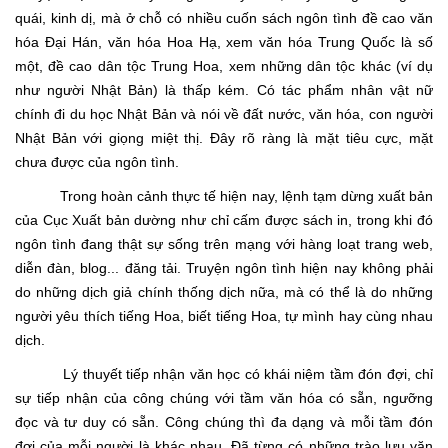
quái, kinh dị, mà ở chỗ có nhiều cuốn sách ngôn tình đề cao văn
hóa Đại Hán, văn hóa Hoa Hạ, xem văn hóa Trung Quốc là số
một, đề cao dân tộc Trung Hoa, xem những dân tộc khác (ví dụ
như người Nhật Bản) là thấp kém. Có tác phẩm nhân vật nữ
chính đi du học Nhật Bản và nói về đất nước, văn hóa, con người
Nhật Bản với giọng miệt thị. Đây rõ ràng là mặt tiêu cực, mặt
chưa được của ngôn tình.
Trong hoàn cảnh thực tế hiện nay, lệnh tạm dừng xuất bản
của Cục Xuất bản dường như chỉ cấm được sách in, trong khi đó
ngôn tình đang thật sự sống trên mạng với hàng loạt trang web,
diễn đàn, blog... đăng tải. Truyện ngôn tình hiện nay không phải
do những dịch giả chính thống dịch nữa, mà có thể là do những
người yêu thích tiếng Hoa, biết tiếng Hoa, tự mình hay cùng nhau
dịch.
Lý thuyết tiếp nhận văn học có khái niệm tầm đón đợi, chỉ
sự tiếp nhận của công chúng với tầm văn hóa có sẵn, ngưỡng
đọc và tư duy có sẵn. Công chúng thì đa dạng và mỗi tầm đón
đợi của mỗi người là khác nhau. Đã từng có những trào lưu văn