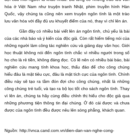
hóa ở Việt Nam như truyện tranh Nhật, phim truyền hình Hàn
Quốc, vậy chúng ta cũng nên xem truyện ngôn tình là một trào
lưu văn hóa với đầy đủ ưu khuyết điểm của nó, thay vì chỉ lên án.
Gần đây có nhiều bài viết lên án ngôn tình, chủ yếu là bài
của các nhà báo và ý kiến của độc giả. Còn rất hiếm tiếng nói của
những người làm công tác nghiên cứu và giảng dạy văn học. Giới
học thuật không nói đến ngôn tình chắc vì nhiều người trong số
họ cho là rẻ tiền, không đáng đọc. Có lẽ nên có nhiều bài báo, bài
nghiên cứu mang tính khoa học, thấu đáo để cho công chúng
hiểu đâu là mặt tiêu cực, đâu là mặt tích cực của ngôn tình. Chính
điều này sẽ tạo ra tầm đón đợi cho công chúng, nhất là những
công chúng trẻ tuổi, và tạo ra bộ lọc tốt cho sách ngôn tình. Thay
vì lên án, chúng ta hãy cùng điều chỉnh thị hiếu cho độc giả qua
những phương tiện thông tin đại chúng. Ở đó cái được và chưa
được của ngôn tình đều được nêu lên sòng phẳng, khách quan.
Nguồn: http://vnca.cand.com.vn/dien-dan-van-nghe-cong-