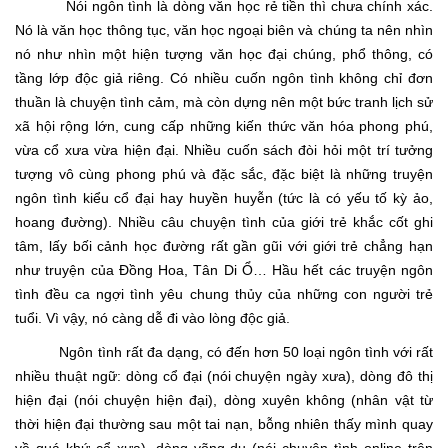
Nói ngôn tình là dòng văn học rẻ tiền thì chưa chính xác.
Nó là văn học thông tục, văn học ngoại biên và chúng ta nên nhìn
nó như nhìn một hiện tượng văn học đại chúng, phổ thông, có
tầng lớp độc giả riêng. Có nhiều cuốn ngôn tình không chỉ đơn
thuần là chuyện tình cảm, mà còn dựng nên một bức tranh lịch sử
xã hội rộng lớn, cung cấp những kiến thức văn hóa phong phú,
vừa cổ xưa vừa hiện đại. Nhiều cuốn sách đòi hỏi một trí tưởng
tượng vô cùng phong phú và đặc sắc, đặc biệt là những truyện
ngôn tình kiểu cổ đại hay huyền huyễn (tức là có yếu tố kỳ ảo,
hoang đường). Nhiều câu chuyện tình của giới trẻ khắc cốt ghi
tâm, lấy bối cảnh học đường rất gần gũi với giới trẻ chẳng hạn
như truyện của Đồng Hoa, Tân Di Ổ… Hầu hết các truyện ngôn
tình đều ca ngợi tình yêu chung thủy của những con người trẻ
tuổi. Vì vậy, nó càng dễ đi vào lòng độc giả.
Ngôn tình rất đa dạng, có đến hơn 50 loại ngôn tình với rất
nhiều thuật ngữ: dòng cổ đại (nói chuyện ngày xưa), dòng đô thị
hiện đại (nói chuyện hiện đại), dòng xuyên không (nhân vật từ
thời hiện đại thường sau một tai nạn, bỗng nhiên thấy mình quay