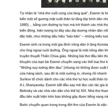
Tự nhận là “nhà thơ cuối cùng của làng quê”, Esenin là h
kiến một số gương mặt xuất thân từ tầng lớp bình dân như
1880)… bằng con đường tự học mà trở thành các nhà thơ. T
biến động, hiện tượng từ đáy sâu đại dương nhân dân nổi
đặc biệt, như những dấu hiệu “báo bão” – những biểu tượn
Esenin sinh ra trong một gia đình nông dân ở làng Konst
cho ông ngoại nuôi dưỡng. Ông ngoại là một nông dân kh
truyền thuyết Thiên Chúa giáo. Những bài thơ đầu tiên thu
khuyên của bạn bè Esenin chuyển sang các thể loại thơ
“Những suy tưởng đớn đau” (nhưng nó không được xuất bản
cửa hàng sách, sau đó là một xưởng in, nhưng rồi nhanh
Surikov tổ chức dành cho các nhà thơ tự học xuất thân 
A.L.Shanyavsky. Esenin bắt đầu say mê đọc các tác gia ki
Belinsky và các nhà văn dân chủ thế kỷ XIX. Nhà thơ tha
đầu tiên xuất hiện trên báo không gây được tiếng vang nà
Bước chuyển quan trọng trong đời thơ của Esenin là việ