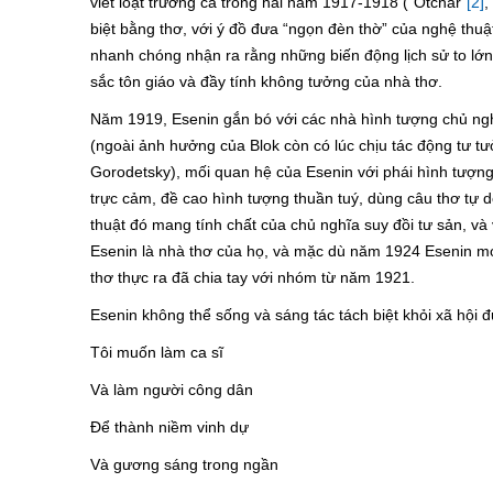
viết loạt trường ca trong hai năm 1917-1918 (“Otchar”
[2]
,
biệt bằng thơ, với ý đồ đưa “ngọn đèn thờ” của nghệ th
nhanh chóng nhận ra rằng những biến động lịch sử to lớn 
sắc tôn giáo và đầy tính không tưởng của nhà thơ.
Năm 1919, Esenin gắn bó với các nhà hình tượng chủ ngh
(ngoài ảnh hưởng của Blok còn có lúc chịu tác động tư t
Gorodetsky), mối quan hệ của Esenin với phái hình tượng
trực cảm, đề cao hình tượng thuần tuý, dùng câu thơ tự 
thuật đó mang tính chất của chủ nghĩa suy đồi tư sản, và
Esenin là nhà thơ của họ, và mặc dù năm 1924 Esenin mớ
thơ thực ra đã chia tay với nhóm từ năm 1921.
Esenin không thể sống và sáng tác tách biệt khỏi xã hội 
Tôi muốn làm ca sĩ
Và làm người công dân
Để thành niềm vinh dự
Và gương sáng trong ngần