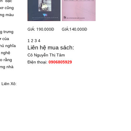
ch” đặc
thơ cũng
mang màu
GIÁ: 190.000Đ
GIÁ:140.000Đ
g trưng
ơ của
1
2
3
4
chủ nghĩa
Liên hệ mua sách:
m nghệ
Cô Nguyễn Thị Tâm
ho rằng
Điện thoại:
0906805929
ưng nhà
 Liên Xô: