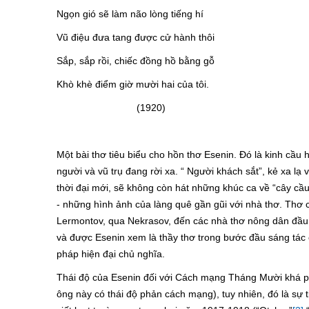
Ngọn gió sẽ làm não lòng tiếng hí
Vũ điệu đưa tang được cử hành thôi
Sắp, sắp rồi, chiếc đồng hồ bằng gỗ
Khò khè điểm giờ mười hai của tôi.
(1920)
Một bài thơ tiêu biểu cho hồn thơ Esenin. Đó là kinh cầu 
người và vũ trụ đang rời xa. “ Người khách sắt”, kẻ xa lạ 
thời đại mới, sẽ không còn hát những khúc ca về “cây cầu
- những hình ảnh của làng quê gần gũi với nhà thơ. Thơ ca
Lermontov, qua Nekrasov, đến các nhà thơ nông dân đầu th
và được Esenin xem là thầy thơ trong bước đầu sáng tác
pháp hiện đại chủ nghĩa.
Thái độ của Esenin đối với Cách mạng Tháng Mười khá ph
ông này có thái độ phản cách mạng), tuy nhiên, đó là sự