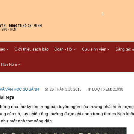
1
hảo
Giới thiệu sách báo
Đoàn - Hội
Cựu sinh viên
Sáng tác &
C Hán Nôm
VÀ VĂN HỌC SO SÁNH
26 THÁNG 10 2015
LƯỢT XEM: 21038
đại Nga
những nhà thơ ký tên trong bản tuyên ngôn của trường phái hình tượn
ung của nó, tuy nhiên ông thường được ghi danh trong thơ ca Nga khô
t như một nhà thơ nông dân.