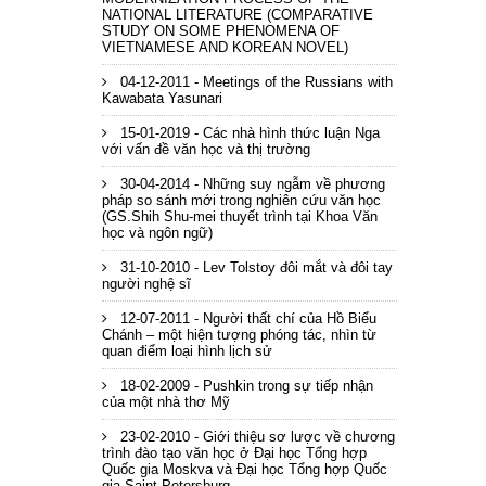
NATIONAL LITERATURE (COMPARATIVE
STUDY ON SOME PHENOMENA OF
VIETNAMESE AND KOREAN NOVEL)
04-12-2011 - Meetings of the Russians with
Kawabata Yasunari
15-01-2019 - Các nhà hình thức luận Nga
với vấn đề văn học và thị trường
30-04-2014 - Những suy ngẫm về phương
pháp so sánh mới trong nghiên cứu văn học
(GS.Shih Shu-mei thuyết trình tại Khoa Văn
học và ngôn ngữ)
31-10-2010 - Lev Tolstoy đôi mắt và đôi tay
người nghệ sĩ
12-07-2011 - Người thất chí của Hồ Biểu
Chánh – một hiện tượng phóng tác, nhìn từ
quan điểm loại hình lịch sử
18-02-2009 - Pushkin trong sự tiếp nhận
của một nhà thơ Mỹ
23-02-2010 - Giới thiệu sơ lược về chương
trình đào tạo văn học ở Đại học Tổng hợp
Quốc gia Moskva và Đại học Tổng hợp Quốc
gia Saint-Petersburg