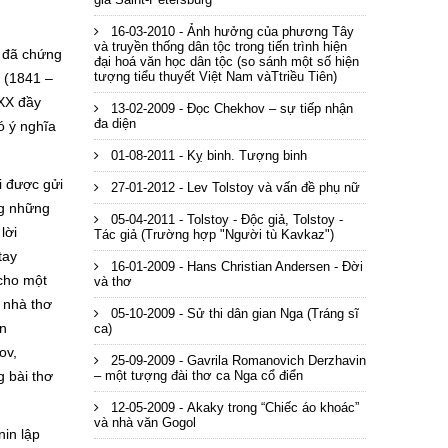
16-03-2010 - Ảnh hưởng của phương Tây
và truyền thống dân tộc trong tiến trình hiện
X đã chứng
đại hoá văn học dân tộc (so sánh một số hiện
tượng tiểu thuyết Việt Nam vàTtriều Tiên)
v (1841 –
 XX đầy
13-02-2009 - Đọc Chekhov – sự tiếp nhận
đa diện
ó ý nghĩa
01-08-2011 - Kỵ binh. Tượng binh
i được gửi
27-01-2012 - Lev Tolstoy và vấn đề phụ nữ
ng những
05-04-2011 - Tolstoy - Độc giả, Tolstoy -
lời
Tác giả (Trường hợp "Người tù Kavkaz")
tay
16-01-2009 - Hans Christian Andersen - Đời
 cho một
và thơ
 nhà thơ
05-10-2009 - Sử thi dân gian Nga (Tráng sĩ
ên
ca)
ov,
25-09-2009 - Gavrila Romanovich Derzhavin
– một tượng đài thơ ca Nga cổ điển
g bài thơ
12-05-2009 - Akaky trong “Chiếc áo khoác”
và nhà văn Gogol
in lập