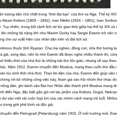
iện tượng dân chủ nhất trong “thời đại bạc” của thơ ca Nga. Thế kỷ XI
 Alexei Koltsov (1809 – 1842), Ivan Nikitin (1824 – 1861), Ivan Suriko
uy nhiên, trong bối cảnh lịch sử lúc giao thời giữa hai thế kỷ XIX và
 lên những tài năng lớn như Maxim Gorky hay Sergei Esenin trở nên c
g cho sự xuất hiện của nhân dân trên vũ đài lịch sử.
antinovo thuộc tỉnh Ryazan. Cha mẹ nghèo, đông con, nhà thơ tương la
á giả, sùng đạo, nên từ nhỏ Esenin đã được nghe nhiều thánh thi, cù
ở thiếu thời của nhà thơ là những bài thơ tôn giáo, nhưng về sau theo 
 khác. Năm 1912, Esenin chuyển đến Moskva, mang theo cuốn thơ đầu 
 lúc sinh thời nhà thơ). Theo lời dặn của cha, Esenin đến giúp việc
 chóng rời bỏ những công việc này, tham gia vào hội nhóm thơ nhạc do
từ nông dân, ghi danh vào Đại học Nhân dân thành phố Moskva mang t
nh điển Nga, đặc biệt gần gũi với tác phẩm của Koltsov, Gogol, Nekras
m dự vào một vài cuộc họp kín của các nhóm cách mạng trẻ tuổi. Nhữn
o trong giới phê bình và độc giả.
c chuyển đến Petrograd (Petersburg) năm 1915. Ở môi trường mới, Esen