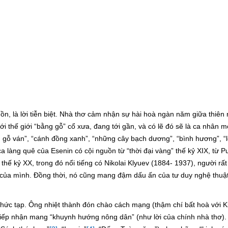
hồn, là lời tiễn biệt. Nhà thơ cảm nhận sự hài hoà ngàn năm giữa thiên 
với thế giới “bằng gỗ” cổ xưa, đang tới gần, và có lẽ đó sẽ là ca nhân m
 gỗ ván”, “cánh đồng xanh”, “những cây bạch dương”, “bình hương”, “lễ
 làng quê của Esenin có cội nguồn từ “thời đại vàng” thế kỷ XIX, từ P
ế kỷ XX, trong đó nổi tiếng có Nikolai Klyuev (1884- 1937), người rất
 của mình. Đồng thời, nó cũng mang đậm dấu ấn của tư duy nghệ thuật 
ức tạp. Ông nhiệt thành đón chào cách mạng (thậm chí bất hoà với K
 tiếp nhận mang “khuynh hướng nông dân” (như lời của chính nhà thơ).