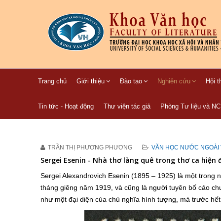
Trang chủ
Giới thiệu
Đào tạo
Nghiên cứu
Hội t
Tin tức - Hoạt động
Thư viện tác giả
Phòng Tư liệu và N
TRẦN THỊ PHƯƠNG PHƯƠNG
VĂN HỌC NƯỚC NGOÀI 
Sergei Esenin - Nhà thơ làng quê trong thơ ca hiện 
Sergei Alexandrovich Esenin (1895 – 1925) là một trong 
tháng giêng năm 1919, và cũng là người tuyên bố cáo ch
như một đại diện của chủ nghĩa hình tượng, mà trước hế