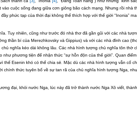
“Sách thánh ca”
[3]
, “Inonia”
[4]
, “Đấng Toàn năng”) như những “kinh sá
uật vào cuộc sống đang giữa cơn giông bão cách mạng. Nhưng rồi nhà 
đầy phức tạp của thời đại không thể thích hợp với thế giới “Inonia” 
ĩa. Tuy nhiên, cũng như trước đó nhà thơ đã gần gũi với các nhà tượn
ưởng thần bí của Merezhkovsky và Gippius) và với các nhà đỉnh cao (th
 chủ nghĩa kéo dài không lâu. Các nhà hình tượng chủ nghĩa tôn thờ 
do như phương tiện để nhận thức “sự hỗn độn của thế giới”. Quan điể
 vì thế Esenin khó có thể chia sẻ. Mặc dù các nhà hình tượng vẫn cố c
i chính thức tuyên bố về sự tan rã của chủ nghĩa hình tượng Nga, nh
đương đại, khỏi nước Nga, lúc này đã trở thành nước Nga Xô viết, thành