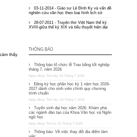
03-11-2014 - Giáo sư Lê Đình Kỵ và vấn đề
nghiên cứu văn học theo loại hình lịch sử
28-07-2011 - Truyện thơ Việt Nam thế kỷ
XVIII-giữa thế kỷ XIX và tiểu thuyết hiện đại
THÔNG BÁO
 cảm thấy
Thông báo tổ chức lễ Trao bằng tốt nghiệp
tháng 7, năm 2026
Ngày đăng: Thứ bảy, 04 Tháng 7 2026
Đăng ký học phần học kỳ 1 năm học 2026-
2027 dành cho sinh viên chính quy chương
trình chuẩn
Ngày đăng: Thứ sáu, 03 Tháng 7 2026
Tuyển sinh đại học năm 2026: Khám phá
các ngành đào tạo của Khoa Văn học và Ngôn
ngữ học
Ngày đăng: Thứ tư, 01 Tháng 7 2026
Thông báo: Về việc thay đổi địa điểm làm
việc