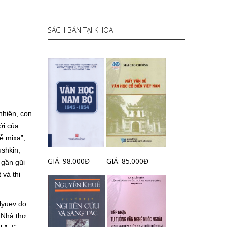
SÁCH BÁN TẠI KHOA
nhiên, con
ới của
 mixa”,...
ushkin,
GIÁ: 98.000Đ
GIÁ: 85.000Đ
 gần gũi
và thi
lyuev do
 Nhà thơ