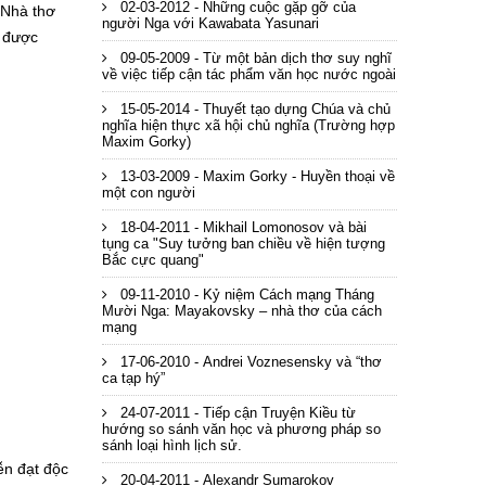
02-03-2012 - Những cuộc gặp gỡ của
 Nhà thơ
người Nga với Kawabata Yasunari
 được
09-05-2009 - Từ một bản dịch thơ suy nghĩ
về việc tiếp cận tác phẩm văn học nước ngoài
15-05-2014 - Thuyết tạo dựng Chúa và chủ
nghĩa hiện thực xã hội chủ nghĩa (Trường hợp
Maxim Gorky)
13-03-2009 - Maxim Gorky - Huyền thoại về
một con người
18-04-2011 - Mikhail Lomonosov và bài
tụng ca "Suy tưởng ban chiều về hiện tượng
Bắc cực quang"
09-11-2010 - Kỷ niệm Cách mạng Tháng
Mười Nga: Mayakovsky – nhà thơ của cách
mạng
17-06-2010 - Andrei Voznesensky và “thơ
ca tạp hý”
24-07-2011 - Tiếp cận Truyện Kiều từ
hướng so sánh văn học và phương pháp so
sánh loại hình lịch sử.
ễn đạt độc
20-04-2011 - Alexandr Sumarokov