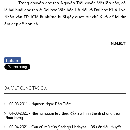
Trong chuyến đọc thơ Nguyễn Trãi xuyên Việt lần này, có
lẽ hai buổi đọc thơ ở Đại học Văn hóa Hà Nội và Đại học KHXH và
Nhân văn TP.HCM là những buổi gây được sự chú ý và để lại dư
âm đẹp đẽ hơn cả.
N.N.B.T
f
Share
BÀI VIẾT CÙNG TÁC GIẢ
05-03-2011 - Nguyễn Ngọc Bảo Trâm
04-08-2021 - Những nguồn lực thúc đẩy sự hình thành phong trào
Phục hưng
05-04-2021 - Con cú mù của Sadegh Hedayat – Dấu ấn tiểu thuyết