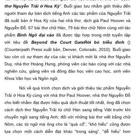
thơ Nguyễn Trãi ở Hoa Kỳ
”. Buổi giao lưu nhằm giới thiệu đến
người tham dự bản dịch tiếng Anh các tác phẩm của Nguyễn Trãi
đã xuất bản ở Hoa Kỳ của hai nhà thơ, dịch giả Paul Hoover và
Nguyễn Đỗ. 67 bài thơ chữ Hán, 79 bài thơ chữ Nôm cùng với tác
phẩm
Bình Ngô đại cáo
đã được tập hợp trong một tuyển tập
với tiêu đề
Beyond the Court Gate
Rời bỏ triều đình
()
(Counterpath Press xuất bản, Denver, Colorado, 2010). Buổi giao
lưu còn có sự tham dự của các vị khách mời là nhà thơ Nguyễn
Duy, nhà thơ Hoàng Hưng, phóng viên các báo cùng với các nhà
nghiên cứu, giảng viên và đông đảo học viên cao học, sinh viên
Khoa Văn học và Ngôn ngữ.
Nói về quá trình chọn dịch và giới thiệu tác phẩm Nguyễn
Trãi ở Hoa Kỳ cùng với nhà thơ Paul Hoover, nhà thơ Nguyễn Đỗ
cho biết nhằm đạt được hiệu quả dịch thuật tốt nhất, ông đã chọn
cách dịch thơ Nguyễn Trãi từ chữ Hán sang tiếng Việt trước khi
chuyển ngữ sang tiếng Anh; đối với những bài thơ viết bằng chữ
Nôm, các từ ngữ mà ông cho là “quá cổ”, “khó hiểu” cũng được
lựa chọn một cách diễn đạt khác “trong sáng”, “dễ hiểu” hơn