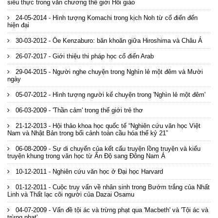
siêu thực trong văn chương thế giới Hồi giáo
24-05-2014 - Hình tượng Komachi trong kịch Noh từ cổ điển đến
hiện đại
30-03-2012 - Ōe Kenzaburo: băn khoăn giữa Hiroshima và Châu Á
26-07-2017 - Giới thiệu thi pháp học cổ điển Arab
29-04-2015 - Người nghe chuyện trong Nghìn lẻ một đêm và Mười
ngày
05-07-2012 - Hình tượng người kể chuyện trong 'Nghìn lẻ một đêm'
06-03-2009 - 'Thần cảm' trong thế giới trẻ thơ
21-12-2013 - Hội thảo khoa học quốc tế “Nghiên cứu văn học Việt
Nam và Nhật Bản trong bối cảnh toàn cầu hóa thế kỷ 21”
06-08-2009 - Sự di chuyển của kết cấu truyện lồng truyện và kiểu
truyện khung trong văn học từ Ấn Độ sang Đông Nam Á
10-12-2011 - Nghiên cứu văn học ở Đại học Harvard
01-12-2011 - Cuộc truy vấn về nhân sinh trong Bướm trắng của Nhất
Linh và Thất lạc cõi người của Dazai Osamu
04-07-2009 - Vấn đề tội ác và trừng phạt qua 'Macbeth' và 'Tội ác và
trừng phạt'