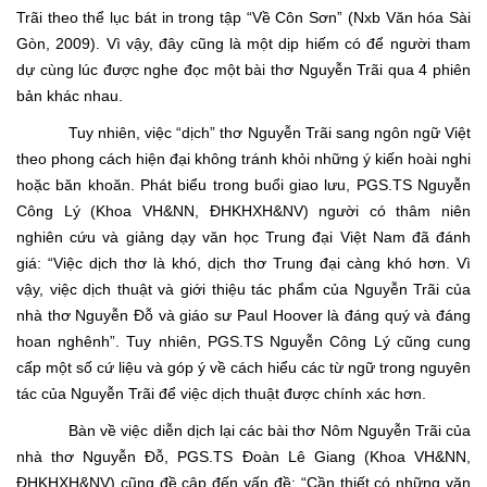
Trãi theo thể lục bát in trong tập “Về Côn Sơn” (Nxb Văn hóa Sài
Gòn, 2009). Vì vậy, đây cũng là một dịp hiếm có để người tham
dự cùng lúc được nghe đọc một bài thơ Nguyễn Trãi qua 4 phiên
bản khác nhau.
Tuy nhiên, việc “dịch” thơ Nguyễn Trãi sang ngôn ngữ Việt
theo phong cách hiện đại không tránh khỏi những ý kiến hoài nghi
hoặc băn khoăn. Phát biểu trong buổi giao lưu, PGS.TS Nguyễn
Công Lý (Khoa VH&NN, ĐHKHXH&NV) người có thâm niên
nghiên cứu và giảng dạy văn học Trung đại Việt Nam đã đánh
giá: “Việc dịch thơ là khó, dịch thơ Trung đại càng khó hơn. Vì
vậy, việc dịch thuật và giới thiệu tác phẩm của Nguyễn Trãi của
nhà thơ Nguyễn Đỗ và giáo sư Paul Hoover là đáng quý và đáng
hoan nghênh”. Tuy nhiên, PGS.TS Nguyễn Công Lý cũng cung
cấp một số cứ liệu và góp ý về cách hiểu các từ ngữ trong nguyên
tác của Nguyễn Trãi để việc dịch thuật được chính xác hơn.
Bàn về việc diễn dịch lại các bài thơ Nôm Nguyễn Trãi của
nhà thơ Nguyễn Đỗ, PGS.TS Đoàn Lê Giang (Khoa VH&NN,
ĐHKHXH&NV) cũng đề cập đến vấn đề: “Cần thiết có những văn