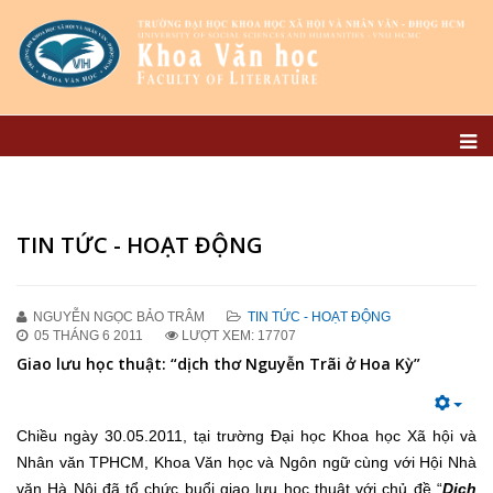
TIN TỨC - HOẠT ĐỘNG
NGUYỄN NGỌC BẢO TRÂM
TIN TỨC - HOẠT ĐỘNG
05 THÁNG 6 2011
LƯỢT XEM: 17707
Giao lưu học thuật: “dịch thơ Nguyễn Trãi ở Hoa Kỳ”
Chiều ngày 30.05.2011, tại trường Đại học Khoa học Xã hội và
Nhân văn TPHCM, Khoa Văn học và Ngôn ngữ cùng với Hội Nhà
văn Hà Nội đã tổ chức buổi giao lưu học thuật với chủ đề “
Dịch