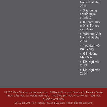
Nam-Nhật Bản
2011
Xây dựng
chuẩn mực
chính tả
80 năm Thơ
mới & Tự lực
văn đoàn
Văn học Việt
Nam-Nhật Bản
2013
Tọa đàm về
Bùi Giáng
GS Hoàng
Như Mai
KH Ngữ văn
2013
KH Ngữ văn
2014
© 2017 Khoa Văn học và Ngôn ngữ học. All Rights Reserved. Develop By
Monster Design
KHOA VĂN HỌC VÀ NGÔN NGỮ HỌC - TRƯỜNG ĐẠI HỌC KHXH VÀ NV - ĐẠI HỌC
QUỐC GIA TP.HCM
Số 10-12 Đinh Tiên Hoàng, Phường Sài Gòn, Thành phố Hồ Chí Minh