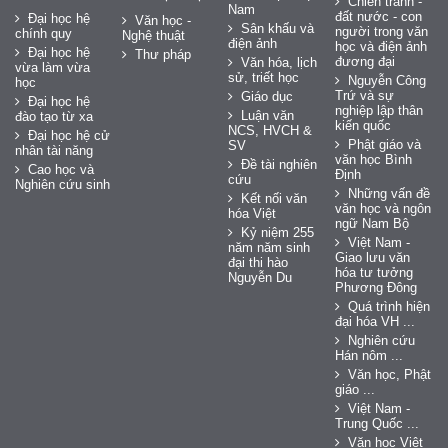
Chiến tranh -
Nam
đất nước - con
Đại học hệ
Văn học -
Sân khấu và
người trong văn
chính quy
Nghệ thuật
điện ảnh
học và điện ảnh
Đại học hệ
Thư pháp
đương đại
Văn hóa, lịch
vừa làm vừa
sử, triết học
Nguyễn Công
học
Trứ và sự
Giáo dục
Đại học hệ
nghiệp lập thân
Luận văn
đào tạo từ xa
kiến quốc
NCS, HVCH &
Đại học hệ cử
Phật giáo và
SV
nhân tài năng
văn học Bình
Đề tài nghiên
Cao học và
Định
cứu
Nghiên cứu sinh
Những vấn đề
Kết nối văn
văn học và ngôn
hóa Việt
ngữ Nam Bộ
Kỷ niệm 255
Việt Nam -
năm năm sinh
Giao lưu văn
đại thi hào
hóa tư tưởng
Nguyễn Du
Phương Đông
Quá trình hiện
đại hóa VH ...
Nghiên cứu
Hán nôm ...
Văn học, Phật
giáo ...
Việt Nam -
Trung Quốc ...
Văn học Việt