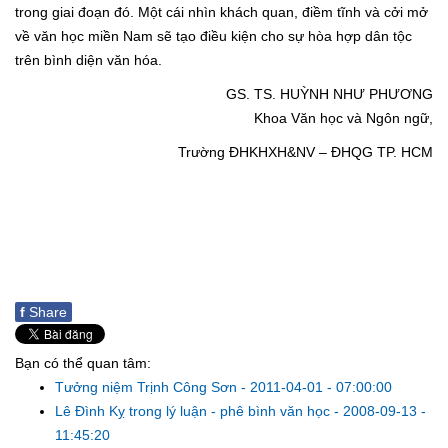
trong giai đoạn đó. Một cái nhìn khách quan, điềm tĩnh và cởi mở
về văn học miền Nam sẽ tạo điều kiện cho sự hòa hợp dân tộc
trên bình diện văn hóa.
GS. TS. HUỲNH NHƯ PHƯƠNG
Khoa Văn học và Ngôn ngữ,
Trường ĐHKHXH&NV – ĐHQG TP. HCM
f
Share
Bạn có thể quan tâm:
Tưởng niệm Trịnh Công Sơn
-
2011-04-01 - 07:00:00
Lê Đình Kỵ trong lý luận - phê bình văn học
-
2008-09-13 -
11:45:20