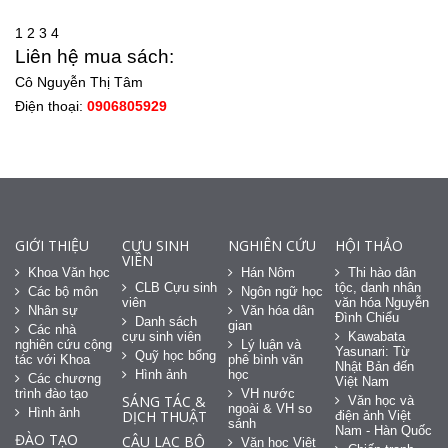
1
2
3
4
Liên hệ mua sách:
Cô Nguyễn Thị Tâm
Điện thoại:
0906805929
GIỚI THIỆU
CỰU SINH
NGHIÊN CỨU
HỘI THẢO
VIÊN
Khoa Văn học
Hán Nôm
Thi hào dân
CLB Cựu sinh
tộc, danh nhân
Các bộ môn
Ngôn ngữ học
viên
văn hóa Nguyễn
Nhân sự
Văn hóa dân
Đình Chiểu
Danh sách
gian
Các nhà
cựu sinh viên
Kawabata
nghiên cứu cộng
Lý luận và
Yasunari: Từ
Quỹ học bổng
tác với Khoa
phê bình văn
Nhật Bản đến
Hình ảnh
học
Các chương
Việt Nam
trình đào tạo
VH nước
SÁNG TÁC &
Văn học và
ngoài & VH so
Hình ảnh
DỊCH THUẬT
điện ảnh Việt
sánh
Nam - Hàn Quốc
ĐÀO TẠO
CÂU LẠC BỘ
Văn học Việt