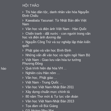
HỘI THẢO
Thi hào dân tộc, danh nhân văn hóa Nguyễn
Đình Chiểu
Kawabata Yasunari: Từ Nhật Bản đến Việt
Nam
Văn học và điện ảnh Việt Nam - Hàn Quốc
Chiến tranh - đất nước - con người trong văn
học và điện ảnh đương đại
Nguyễn Công Trứ và sự nghiệp lập thân kiến
quốc
Phật giáo và văn học Bình Định
Những vấn đề văn học và ngôn ngữ Nam Bộ
Việt Nam - Giao lưu văn hóa tư tưởng
Phương Đông
Quá trình hiện đại hóa VH ...
 hào
Nghiên cứu Hán nôm ...
Văn học, Phật giáo ...
Việt Nam - Trung Quốc ...
Văn học Việt Nam-Nhật Bản 2011
Xây dựng chuẩn mực chính tả
80 năm Thơ mới & Tự lực văn đoàn
Văn học Việt Nam-Nhật Bản 2013
Tọa đàm về Bùi Giáng
GS Hoàng Như Mai