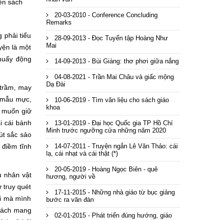
ên sách
20-03-2010 - Conference Concluding
Remarks
phải tiểu
28-09-2013 - Đọc Tuyển tập Hoàng Như
Mai
yện là một
khuấy động
14-09-2013 - Bùi Giáng: thơ phơi giữa nắng
04-08-2021 - Trần Mai Châu và giấc mộng
Dạ Đài
 trầm, may
o mẫu mực,
10-06-2019 - Tìm văn liệu cho sách giáo
khoa
n muốn giữ
i cái bánh
13-01-2019 - Đại học Quốc gia TP Hồ Chí
Minh trước ngưỡng cửa những năm 2020
bút sắc sảo
 điềm tĩnh
14-07-2011 - Truyện ngắn Lê Văn Thảo: cái
lạ, cái nhạt và cái thật (*)
20-05-2019 - Hoàng Ngọc Biên - quê
u nhân vật
hương, người về
 truy quét
17-11-2015 - Những nhà giáo từ bục giảng
ời mà mình
bước ra văn đàn
 cách mang
02-01-2015 - Phát triển đúng hướng, giáo