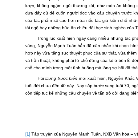
lượn, không ngậm ngùi thương xót, như món ăn không cần 
đưa đẩy đủ để cuốn người đọc vào câu chuyện trước khi
của tác phẩm sẽ cao hơn nữa nếu tác giả kiềm chế những 
tái ngộ hay những bữa ăn chiêu đãi học sinh nghèo của 
Trong lúc xuất hiện ngày càng nhiều những tác phẩm p
vãng, Nguyễn Mạnh Tuấn hẳn đã cân nhắc khi chọn hình th
hợp này vừa tăng sức thuyết phục của sự thật, vừa thêm 
và trần thuật, không phải từ chỗ đứng của kẻ ở bên lề đờ
chỗ cho mình trong một tình huống mà lòng sợ hãi đã th
Hồi
Đứng trước biển
mới xuất hiện, Nguyễn Khắc Việ
tuổi đời chưa đến 40 này. Nay sắp bước sang tuổi 70, n
còn tiếp tục kể những câu chuyện về tấn trò đời đang biến
[1]
Tập truyện của Nguyễn Mạnh Tuấn, NXB Văn hóa – văn