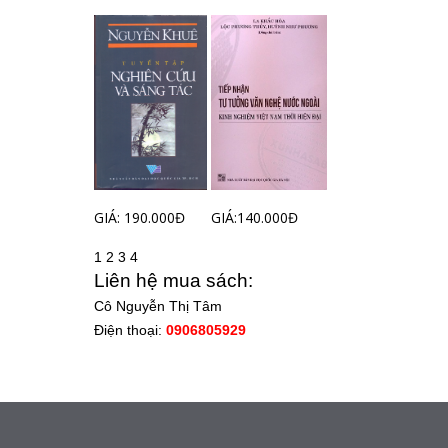
GIÁ: 190.000Đ
GIÁ:140.000Đ
1
2
3
4
Liên hệ mua sách:
Cô Nguyễn Thị Tâm
Điện thoại:
0906805929