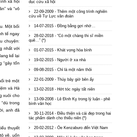
ính xã hội
dục cứu xã hội
ân” và “vô
22-09-2009 - Thêm một công trình nghiên
cứu về Tự Lực văn đoàn
14-07-2015 - Đồng bằng gợi nhớ…
u. Một bối
nh tế ngay
28-02-2018 - “Có một chàng thi sĩ miền
quê…” (*)
âu chuyện:
g nhất với
01-07-2015 - Khát vọng hòa bình
ang kể lại
19-02-2015 - Người ở xa nhà
g “gây tổn
09-08-2015 - Chỉ là một năm thôi
22-01-2009 - Thúy bây giờ bên ấy
ổi trẻ một
iệm
và
Hà
13-02-2018 - Hớt tóc ngày tất niên
g xuôi cho
13-09-2008 - Lê Đình Kỵ trong lý luận - phê
 “dù trong
bình văn học
ời, anh đã
30-11-2014 - Điều thiện và cái đẹp trong hai
tác phẩm dành cho thiếu niên (*)
iểu thuyết
20-02-2012 - Ōe Kenzaburo đến Việt Nam
tô vẽ, uốn