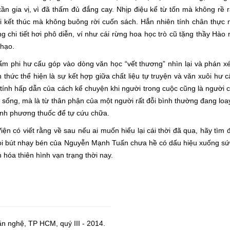
gia vị, vì đã thấm đủ đắng cay. Nhịp điệu kể từ tốn mà không rề rà,
 kết thúc mà không buông rời cuốn sách. Hẳn nhiên tính chân thực 
chi tiết hơi phô diễn, ví như cái rừng hoa học trò cũ tặng thầy Hào
Thạo.
hi hư cấu góp vào dòng văn học “vết thương” nhìn lại và phán xé
ức thể hiện là sự kết hợp giữa chất liệu tự truyện và văn xuôi hư c
tính hấp dẫn của cách kể chuyện khi người trong cuộc cũng là người 
i sống, mà là từ thân phận của một người rất đỗi bình thường đang loa
ành phương thuốc để tự cứu chữa.
n có viết rằng về sau nếu ai muốn hiểu lại cái thời đã qua, hãy tìm đ
gòi bút nhạy bén của Nguyễn Mạnh Tuấn chưa hề có dấu hiệu xuống sứ
 hóa thiên hình vạn trạng thời nay.
 nghệ, TP HCM, quý III - 2014.