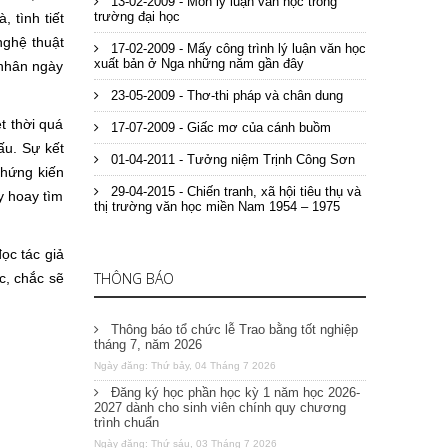
13-02-2009 - Môn lý luận văn học trong
trường đại học
 tình tiết
nghệ thuật
17-02-2009 - Mấy công trình lý luận văn học
xuất bản ở Nga những năm gần đây
 nhân ngày
23-05-2009 - Thơ-thi pháp và chân dung
t thời quá
17-07-2009 - Giấc mơ của cánh buồm
ấu. Sự kết
01-04-2011 - Tưởng niệm Trịnh Công Sơn
chứng kiến
29-04-2015 - Chiến tranh, xã hội tiêu thụ và
y hoay tìm
thị trường văn học miền Nam 1954 – 1975
ọc tác giả
THÔNG BÁO
c, chắc sẽ
Thông báo tổ chức lễ Trao bằng tốt nghiệp
tháng 7, năm 2026
Ngày đăng: Thứ bảy, 04 Tháng 7 2026
Đăng ký học phần học kỳ 1 năm học 2026-
2027 dành cho sinh viên chính quy chương
trình chuẩn
Ngày đăng: Thứ sáu, 03 Tháng 7 2026