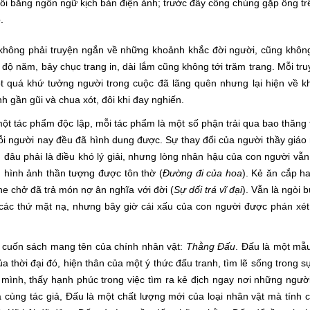
ồi bằng ngôn ngữ kịch bản điện ảnh; trước đây công chúng gặp ông tr
.
ng phải truyện ngắn về những khoảnh khắc đời người, cũng không 
 độ năm, bảy chục trang in, dài lắm cũng không tới trăm trang. Mỗi tru
ột quá khứ tưởng người trong cuộc đã lãng quên nhưng lại hiện về 
h gần gũi và chua xót, đôi khi đay nghiến.
ột tác phẩm độc lập, mỗi tác phẩm là một số phận trải qua bao thăng
mỗi người nay đều đã hình dung được. Sự thay đổi của người thầy giá
i, đâu phải là điều khó lý giải, nhưng lòng nhân hậu của con người vẫ
n hình ảnh thần tượng được tôn thờ (
Đường đi của hoa
). Kẻ ăn cắp ha
he chở đã trả món nợ ân nghĩa với đời (
Sự dối trá vĩ đại
). Vẫn là ngòi 
ác thứ mặt nạ, nhưng bây giờ cái xấu của con người được phán xét
uốn sách mang tên của chính nhân vật:
Thằng Đấu
. Đấu là một mẫ
a thời đại đó, hiện thân của một ý thức đấu tranh, tìm lẽ sống trong sự
a mình, thấy hạnh phúc trong việc tìm ra kẻ địch ngay nơi những ngư
 cùng tác giả, Đấu là một chất lượng mới của loại nhân vật mà tính