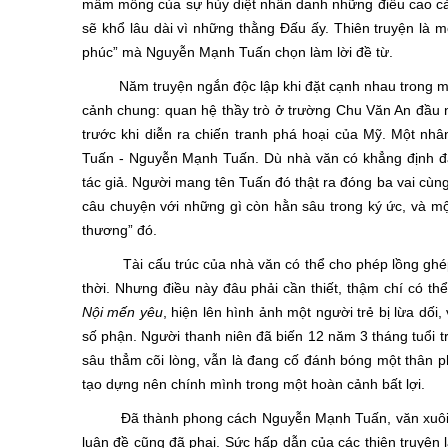
mầm mống của sự hủy diệt nhân danh những điều cao cả. 
sẽ khổ lâu dài vì những thằng Đấu ấy. Thiên truyện là m
phúc” mà Nguyễn Mạnh Tuấn chọn làm lời đề từ.
Năm truyện ngắn độc lập khi đặt cạnh nhau trong một t
cảnh chung: quan hệ thầy trò ở trường Chu Văn An đầu 
trước khi diễn ra chiến tranh phá hoại của Mỹ. Một nhân
Tuấn - Nguyễn Mạnh Tuấn. Dù nhà văn có khẳng định đây
tác giả. Người mang tên Tuấn đó thật ra đóng ba vai cùng
câu chuyện với những gì còn hằn sâu trong ký ức, và mộ
thương” đó.
Tài cấu trúc của nhà văn có thể cho phép lồng ghép n
thời. Nhưng điều này đâu phải cần thiết, thậm chí có t
Nội mến yêu
, hiện lên hình ảnh một người trẻ bị lừa d
số phận. Người thanh niên đã biến 12 năm 3 tháng tuổi tr
sâu thẳm cõi lòng, vẫn là đang cố đánh bóng một thân ph
tạo dựng nên chính mình trong một hoàn cảnh bất lợi.
Đã thành phong cách Nguyễn Mạnh Tuấn, văn xuôi của ô
luận đề cũng đã phai. Sức hấp dẫn của các thiên truyện là