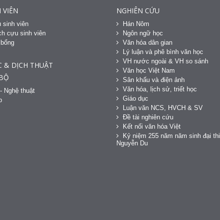
 VIÊN
NGHIÊN CỨU
 sinh viên
Hán Nôm
h cựu sinh viên
Ngôn ngữ học
 bổng
Văn hóa dân gian
h
Lý luận và phê bình văn học
VH nước ngoài & VH so sánh
C & DỊCH THUẬT
Văn học Việt Nam
 BỘ
Sân khấu và điện ảnh
Văn hóa, lịch sử, triết học
- Nghệ thuật
Giáo dục
p
Luận văn NCS, HVCH & SV
Đề tài nghiên cứu
Kết nối văn hóa Việt
Kỷ niệm 255 năm năm sinh đại thi
Nguyễn Du