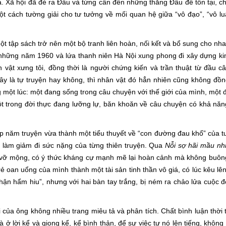
Xã hội đã đẻ ra Đấu và từng cần đến những thằng Đấu để tồn tại, ch
ột cách tường giải cho tư tưởng về mối quan hệ giữa “vô đạo”, “vô lu
ập sách trở nên một bộ tranh liên hoàn, nối kết và bổ sung cho nha
những năm 1960 và lứa thanh niên Hà Nội xung phong đi xây dựng ki
 vật xưng tôi, đồng thời là người chứng kiến và trần thuật từ đầu c
 là tự truyện hay không, thì nhân vật đó hẳn nhiên cũng không đồn
 một lúc: một đang sống trong câu chuyện với thế giới của mình, một đ
t trong đời thực đang lưỡng lự, băn khoăn về câu chuyện có khả năn
ăm truyện vừa thành một tiểu thuyết về “con đường đau khổ” của tu
hể làm giảm đi sức nặng của từng thiên truyện. Qua
Nỗi sợ hãi mầu nh
ối, vỡ mộng, có ý thức kháng cự mạnh mẽ lại hoàn cảnh mà không buôn
ẻ oan uổng của mình thành một tài sản tinh thần vô giá, có lúc kêu lên
ận hẩm hiu”, nhưng với hai bàn tay trắng, bị ném ra chảo lửa cuộc đ
ng không nhiều trang miêu tả và phân tích. Chất bình luận thời t
 ở lời kể và giọng kể, kể bình thản, để sự việc tự nó lên tiếng, không 