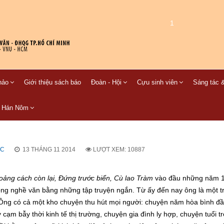
1
hảo
Giới thiệu sách báo
Đoàn - Hội
Cựu sinh viên
Sáng tác &
C Hán Nôm
ỌC
13 THÁNG 11 2014
LƯỢT XEM: 10887
ảng cách còn lại, Đứng trước biển, Cù lao Tràm
vào đầu những năm 
g nghề văn bằng những tập truyện ngắn. Từ ấy đến nay ông là một tr
. Ông có cả một kho chuyện thu hút mọi người: chuyện năm hòa bình đầu
 cạm bẫy thời kinh tế thị trường, chuyện gia đình ly hợp, chuyện tuổi t