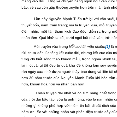
mang vào đời... Ông kể chuyện bằng ngôn ngữ văn xuôi r
báo, về sau còn gặp thường xuyên hơn trên màn ảnh nhỏ
Lần này Nguyễn Mạnh Tuấn trở lại với văn xuôi, khô
thuyết bốn, năm trăm trang; mà là truyện vừa, mỗi truyện
điểm nhìn, một tấn thảm kịch đạo đức, diễn ra trong m
nhân tâm. Quá khứ xa xôi, dưới ngòi bút nhà văn, trở thàn
Mỗi truyện vừa trong
Nỗi sợ hãi mầu nhiệm
[1]
là m
rủi, chưa đến lúc tổng kết cuộc đời, nhưng kết cục của 
từng chỉ biết sống theo khuôn mẫu, trọng nghĩa khinh tà
lại một cái gì tốt đẹp từ quá khứ để không làm suy suyể
rán ngày xưa nhờ được người thầy bao dung và liên tài c
hơn 30 năm trước của Nguyễn Mạnh Tuấn khi bóc trần c
hơn, khoan hòa hơn và nhân bản hơn.
Thiên truyện dài nhất và có sức nặng nhất trong c
của thời đại bão táp, vừa là anh hùng, vừa là nạn nhân củ
những gì không phù hợp với niềm tin bất di bất dịch củ
hàm ơn. So với những nhân vật phản diện trước đây của