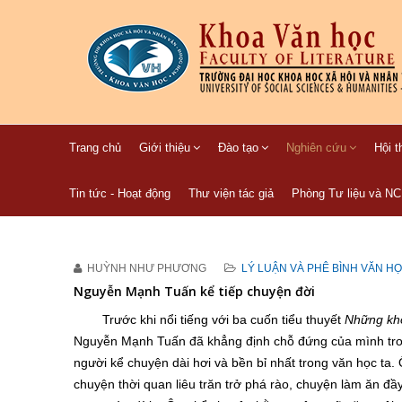
Trang chủ
Giới thiệu
Đào tạo
Nghiên cứu
Hội t
Tin tức - Hoạt động
Thư viện tác giả
Phòng Tư liệu và N
HUỲNH NHƯ PHƯƠNG
LÝ LUẬN VÀ PHÊ BÌNH VĂN H
Nguyễn Mạnh Tuấn kể tiếp chuyện đời
Trước khi nổi tiếng với ba cuốn tiểu thuyết
Những kho
Nguyễn Mạnh Tuấn đã khẳng định chỗ đứng của mình tron
người kể chuyện dài hơi và bền bỉ nhất trong văn học ta
chuyện thời quan liêu trăn trở phá rào, chuyện làm ăn đầy