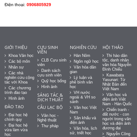
Điện thoại:
0906805929
GIỚI THIỆU
CỰU SINH
NGHIÊN CỨU
HỘI THẢO
VIÊN
Khoa Văn học
Hán Nôm
Thi hào dân
CLB Cựu sinh
tộc, danh nhân
Các bộ môn
Ngôn ngữ học
viên
văn hóa Nguyễn
Nhân sự
Văn hóa dân
Đình Chiểu
Danh sách
gian
Các nhà
cựu sinh viên
Kawabata
nghiên cứu cộng
Lý luận và
Yasunari: Từ
Quỹ học bổng
tác với Khoa
phê bình văn
Nhật Bản đến
Hình ảnh
học
Các chương
Việt Nam
trình đào tạo
VH nước
SÁNG TÁC &
Văn học và
ngoài & VH so
Hình ảnh
DỊCH THUẬT
điện ảnh Việt
sánh
Nam - Hàn Quốc
ĐÀO TẠO
CÂU LẠC BỘ
Văn học Việt
Chiến tranh -
Nam
đất nước - con
Đại học hệ
Văn học -
Sân khấu và
người trong văn
chính quy
Nghệ thuật
điện ảnh
học và điện ảnh
Đại học hệ
Thư pháp
đương đại
Văn hóa, lịch
vừa làm vừa
sử, triết học
Nguyễn Công
học