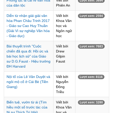
Phong tục là cái rễ văn hóa
Viết bởi
Lượt xem: 3694
của dân tộc
Phiên An
Diễn từ nhận giải giải văn
Viết bởi
Lượt xem: 2594
hóa Phan Châu Trinh 2017
Khoa Văn
- Giáo sư Cao Huy Thuần
học và
(Giải Vì sự nghiệp Văn hóa
Ngôn ngữ
- Giáo dục)
học
Bài thuyết trình "Cuộc
Viết bởi
Lượt xem: 7683
chiến đã qua đi: Hồi ức và
Drew
bài học lịch sử" của Giáo
Gilpin
sư D.G.Faust - Hiệu trưởng
Faust
ĐH Harvard
Nội tổ của Lê Văn Duyệt và
Viết bởi
Lượt xem: 8116
ngôi mộ cổ ở Cái Bè (Tiền
Nguyễn
Giang)
Đông
Triều
Biển tuệ, vườn từ ái (Tìm
Viết bởi
Lượt xem: 3280
hiều một số trước tác của
Khoa Văn
Ni sư Thích Trí Hải)
học và