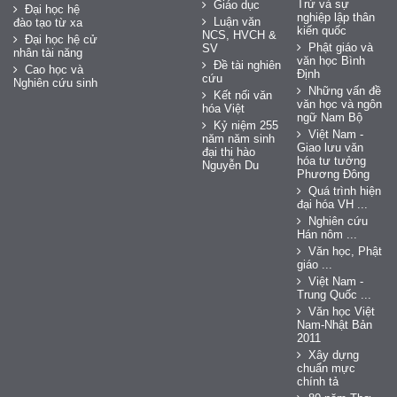
Trứ và sự
Giáo dục
Đại học hệ
nghiệp lập thân
Luận văn
đào tạo từ xa
kiến quốc
NCS, HVCH &
Đại học hệ cử
Phật giáo và
SV
nhân tài năng
văn học Bình
Đề tài nghiên
Cao học và
Định
cứu
Nghiên cứu sinh
Những vấn đề
Kết nối văn
văn học và ngôn
hóa Việt
ngữ Nam Bộ
Kỷ niệm 255
Việt Nam -
năm năm sinh
Giao lưu văn
đại thi hào
hóa tư tưởng
Nguyễn Du
Phương Đông
Quá trình hiện
đại hóa VH ...
Nghiên cứu
Hán nôm ...
Văn học, Phật
giáo ...
Việt Nam -
Trung Quốc ...
Văn học Việt
Nam-Nhật Bản
2011
Xây dựng
chuẩn mực
chính tả