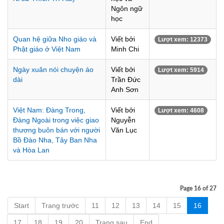
Ngôn ngữ
học
Quan hệ giữa Nho giáo và
Viết bởi
Lượt xem: 12373
Phật giáo ở Việt Nam
Minh Chi
Ngày xuân nói chuyện áo
Viết bởi
Lượt xem: 5914
dài
Trần Đức
Anh Sơn
Việt Nam: Đàng Trong,
Viết bởi
Lượt xem: 4608
Đàng Ngoài trong việc giao
Nguyễn
thương buôn bán với người
Văn Lục
Bồ Đào Nha, Tây Ban Nha
và Hòa Lan
Page 16 of 27
Start
Trang trước
11
12
13
14
15
16
17
18
19
20
Trang sau
End