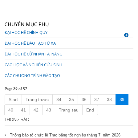
CHUYÊN MỤC PHỤ
ĐẠI HỌC HỆ CHÍNH QUY
ĐẠI HỌC HỆ ĐÀO TẠO TỪ XA
ĐẠI HỌC HỆ CỬ NHÂN TÀI NĂNG
CAO HỌC VÀ NGHIÊN CỨU SINH
CÁC CHƯƠNG TRÌNH ĐÀO TẠO
Page 39 of 57
Start
Trang trước
34
35
36
37
38
39
40
41
42
43
Trang sau
End
THÔNG BÁO
Thông báo tổ chức lễ Trao bằng tốt nghiệp tháng 7, năm 2026