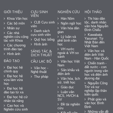
GIỚI THIỆU
CỰU SINH
NGHIÊN CỨU
HỘI THẢO
VIÊN
Khoa Văn học
Hán Nôm
Thi hào dân
CLB Cựu sinh
tộc, danh nhân
Các bộ môn
Ngôn ngữ học
viên
văn hóa Nguyễn
Nhân sự
Văn hóa dân
Đình Chiểu
Danh sách
gian
Các nhà
cựu sinh viên
Kawabata
nghiên cứu cộng
Lý luận và
Yasunari: Từ
Quỹ học bổng
tác với Khoa
phê bình văn
Nhật Bản đến
Hình ảnh
học
Các chương
Việt Nam
trình đào tạo
VH nước
SÁNG TÁC &
Văn học và
ngoài & VH so
Hình ảnh
DỊCH THUẬT
điện ảnh Việt
sánh
Nam - Hàn Quốc
ĐÀO TẠO
CÂU LẠC BỘ
Văn học Việt
Chiến tranh -
Nam
đất nước - con
Đại học hệ
Văn học -
Sân khấu và
người trong văn
chính quy
Nghệ thuật
điện ảnh
học và điện ảnh
Đại học hệ
Thư pháp
đương đại
Văn hóa, lịch
vừa làm vừa
sử, triết học
Nguyễn Công
học
Trứ và sự
Giáo dục
Đại học hệ
nghiệp lập thân
Luận văn
đào tạo từ xa
kiến quốc
NCS, HVCH &
Đại học hệ cử
Phật giáo và
SV
nhân tài năng
văn học Bình
Đề tài nghiên
Cao học và
Định
cứu
Nghiên cứu sinh
Những vấn đề
Kết nối văn