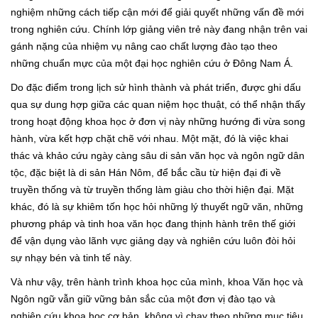
nghiệm những cách tiếp cận mới để giải quyết những vấn đề mới
trong nghiên cứu. Chính lớp giảng viên trẻ này đang nhận trên vai
gánh nặng của nhiệm vụ nâng cao chất lượng đào tạo theo
những chuẩn mực của một đại học nghiên cứu ở Đông Nam Á.
Do đặc điểm trong lịch sử hình thành và phát triển, được ghi dấu
qua sự dung hợp giữa các quan niệm học thuật, có thể nhận thấy
trong hoạt động khoa học ở đơn vị này những hướng đi vừa song
hành, vừa kết hợp chặt chẽ với nhau. Một mặt, đó là việc khai
thác và khảo cứu ngày càng sâu di sản văn học và ngôn ngữ dân
tộc, đặc biệt là di sản Hán Nôm, để bắc cầu từ hiện đại đi về
truyền thống và từ truyền thống làm giàu cho thời hiện đại. Mặt
khác, đó là sự khiêm tốn học hỏi những lý thuyết ngữ văn, những
phương pháp và tinh hoa văn học đang thịnh hành trên thế giới
để vận dụng vào lãnh vực giảng dạy và nghiên cứu luôn đòi hỏi
sự nhạy bén và tinh tế này.
Và như vậy, trên hành trình khoa học của mình, khoa Văn học và
Ngôn ngữ vẫn giữ vững bản sắc của một đơn vị đào tạo và
nghiên cứu khoa học cơ bản, không vì chạy theo những mục tiêu