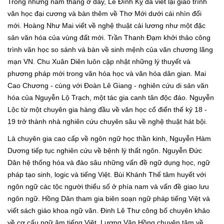
Trong những năm tháng ở đây, Lê Đình Kỵ đã viết lại giáo trình
văn học đại cương và bàn thêm về Thơ Mới dưới cái nhìn đổi
mới. Hoàng Như Mai viết về nghệ thuật cải lương như một đặc
sản văn hóa của vùng đất mới. Trần Thanh Đạm khởi thảo công
trình văn học so sánh và bàn về sinh mệnh của văn chương lãng
mạn VN. Chu Xuân Diên luôn cập nhật những lý thuyết và
phương pháp mới trong văn hóa học và văn hóa dân gian. Mai
Cao Chương - cùng với Đoàn Lê Giang - nghiên cứu di sản văn
hóa của Nguyễn Lộ Trạch, một tác gia canh tân độc đáo. Nguyễn
Lộc từ một chuyên gia hàng đầu về văn học cổ điển thế kỷ 18 -
19 trở thành nhà nghiên cứu chuyên sâu về nghệ thuật hát bội.
Là chuyên gia cao cấp về ngôn ngữ học thần kinh, Nguyễn Hàm
Dương tiếp tục nghiên cứu về bệnh lý thất ngôn. Nguyễn Đức
Dân hệ thống hóa và đào sâu những vấn đề ngữ dụng học, ngữ
pháp tạo sinh, logic và tiếng Việt. Bùi Khánh Thế tâm huyết với
ngôn ngữ các tộc người thiểu số ở phía nam và vấn đề giao lưu
ngôn ngữ. Hồng Dân tham gia biên soạn ngữ pháp tiếng Việt và
viết sách giáo khoa ngữ văn. Đinh Lê Thư công bố chuyên khảo
về cơ cấu ngữ âm tiếng Việt. Lương Văn Hồng chuyên tâm về