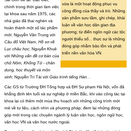
vừa là một hoạt động phục vụ
chính trong thời gian làm việc
cộng đồng của thầy và trò. Những
tại khoa sau năm 1975, các
sản phẩm sưu tầm, ghi chép, khái
nhà giáo đã thai nghén và
luận về văn học dân gian địa
hoàn thành một số tác phẩm
phương; từ điển ngôn ngữ các tộc
mới: Nguyễn Văn Trung với
người thiểu số... thực sự là những
Câu đố Việt Nam, Hồ sơ về
đóng góp nhằm bảo tồn và phát
Lục châu học
; Nguyễn Khuê
triển nền văn hóa VN.
với
Những vấn đề cơ bản của
chữ Nôm, Khổng Tử - chân
dung, học thuyết và môn
sinh
; Nguyễn Tri Tài với
Giáo trình tiếng Hán...
Các GS từ Trường ĐH Tổng hợp và ĐH Sư phạm Hà Nội, vốn đã
khẳng định tên tuổi và sự nghiệp ở miền Bắc, khi vào công tác tại
khoa lại có thêm một mùa thu hoạch với những công trình mới
mẻ về tư liệu, cách nhìn và phương pháp; đem lại những đóng
góp mới trong các chuyên ngành lý luận văn học, ngôn ngữ học,
văn học VN và văn học nước ngoài.