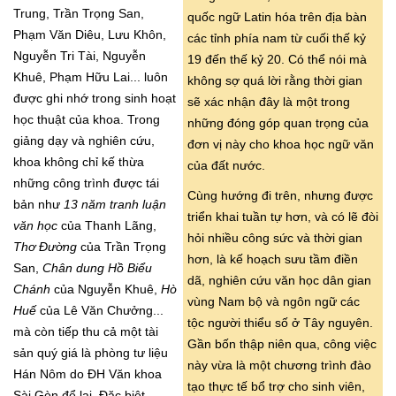
Trung, Trần Trọng San,
quốc ngữ Latin hóa trên địa bàn
Phạm Văn Diêu, Lưu Khôn,
các tỉnh phía nam từ cuối thế kỷ
Nguyễn Tri Tài, Nguyễn
19 đến thế kỷ 20. Có thể nói mà
Khuê, Phạm Hữu Lai... luôn
không sợ quá lời rằng thời gian
được ghi nhớ trong sinh hoạt
sẽ xác nhận đây là một trong
học thuật của khoa. Trong
những đóng góp quan trọng của
giảng dạy và nghiên cứu,
đơn vị này cho khoa học ngữ văn
khoa không chỉ kế thừa
của đất nước.
những công trình được tái
Cùng hướng đi trên, nhưng được
bản như
13 năm tranh luận
triển khai tuần tự hơn, và có lẽ đòi
văn học
của Thanh Lãng,
hỏi nhiều công sức và thời gian
Thơ Đường
của Trần Trọng
hơn, là kế hoạch sưu tầm điền
San,
Chân dung Hồ Biểu
dã, nghiên cứu văn học dân gian
Chánh
của Nguyễn Khuê,
Hò
vùng Nam bộ và ngôn ngữ các
Huế
của Lê Văn Chưởng...
tộc người thiểu số ở Tây nguyên.
mà còn tiếp thu cả một tài
Gần bốn thập niên qua, công việc
sản quý giá là phòng tư liệu
này vừa là một chương trình đào
Hán Nôm do ĐH Văn khoa
tạo thực tế bổ trợ cho sinh viên,
Sài Gòn để lại. Đặc biệt,