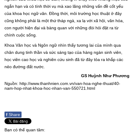
ngắn hạn và có tính thời vụ mà xao lãng những vấn đề cốt yếu
của khoa học ngữ văn. Đồng thời, môi trường học thuật ở đây
cũng không phải là một thứ tháp ngà, xa lạ với xã hội, văn hóa,
con người hiện đại và bàng quan với những đòi hỏi đặt ra từ
chính cuộc sống.
Khoa Văn học và Ngôn ngữ nhìn thấy tương lai của mình qua
chân dung tinh thần và sức sáng tạo của hàng ngàn sinh viên,
học viên cao học và nghiên cứu sinh đã từ đây tỏa ra khắp các
nẻo đường đất nước.
GS Huỳnh Như Phương
Nguồn: http://www.thanhnien.com.vn/van-hoa-nghe-thuat/40-
nam-hop-nhat-khoa-hoc-nhan-van-550721.html
f
Share
Bạn có thể quan tâm: