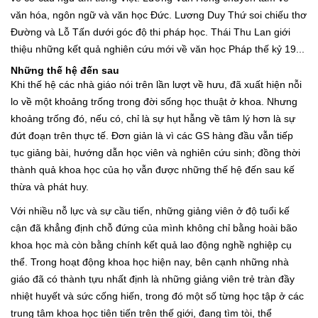
văn hóa, ngôn ngữ và văn học Đức. Lương Duy Thứ soi chiếu thơ
Đường và Lỗ Tấn dưới góc độ thi pháp học. Thái Thu Lan giới
thiệu những kết quả nghiên cứu mới về văn học Pháp thế kỷ 19...
Những thế hệ đến sau
Khi thế hệ các nhà giáo nói trên lần lượt về hưu, đã xuất hiện nỗi
lo về một khoảng trống trong đời sống học thuật ở khoa. Nhưng
khoảng trống đó, nếu có, chỉ là sự hụt hẫng về tâm lý hơn là sự
đứt đoạn trên thực tế. Đơn giản là vì các GS hàng đầu vẫn tiếp
tục giảng bài, hướng dẫn học viên và nghiên cứu sinh; đồng thời
thành quả khoa học của họ vẫn được những thế hệ đến sau kế
thừa và phát huy.
Với nhiều nỗ lực và sự cầu tiến, những giảng viên ở độ tuổi kế
cận đã khẳng định chỗ đứng của mình không chỉ bằng hoài bão
khoa học mà còn bằng chính kết quả lao động nghề nghiệp cụ
thể. Trong hoạt động khoa học hiện nay, bên cạnh những nhà
giáo đã có thành tựu nhất định là những giảng viên trẻ tràn đầy
nhiệt huyết và sức cống hiến, trong đó một số từng học tập ở các
trung tâm khoa học tiên tiến trên thế giới, đang tìm tòi, thể