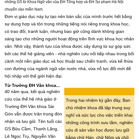
những GS từ Khoa Ngữ văn của ĐH Tổng hợp và ĐH Sư phạm Hà Nội
chuyển vào miền Nam.
Đơn vị giáo dục này tự tạo nên bản sắc của mình trước hết bằng
sự dung hợp và tôn trọng những tiếng nói riêng trong khoa học,
có trao đổi, tranh luận, nhưng bao giờ cũng dành không gian
sáng tạo cho những người hoạt động trên lĩnh vực khoa học nhân
văn. Nhờ vậy, thành tựu của khoa được xây dựng từ sự góp sức
bởi các thế hệ giảng viên - nhà nghiên cứu nối tiếp nhau trong bối
cảnh một nền giáo dục và học thuật sau chiến tranh, vừa kế thừa
con đường của ngành ngữ văn nước nhà, vừa nỗ lực đổi mới để
hội nhập với thế giới hiện đại.
Từ Trường ĐH Văn khoa...
40 năm qua, kết quả nghiên
cứu của thế hệ nhà giáo ở
Trong hai nhiệm kỳ gần đây, Ban
Trường ĐH Văn khoa Sài
chủ nhiệm khoa đã tập trung suy
Gòn vẫn được trân trọng đón
nghĩ và sức lực cho việc triển khai
nhận và lưu giữ. Tên tuổi các
những công trình sưu tầm, nghiên
GS Bửu Cầm, Thanh Lãng,
cứu di sản văn học được lưu giữ
Lê Ngọc Trụ, Nguyễn Văn
bằng chữ Hán, chữ Nôm và chữ