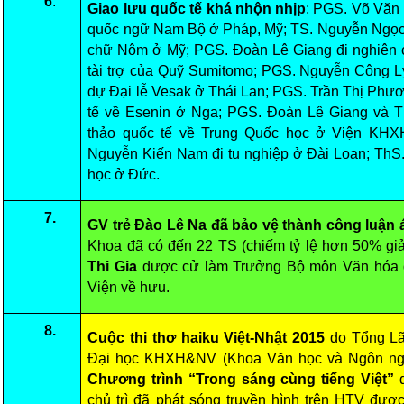
6
.
Giao lưu quốc tế khá nhộn nhịp
: PGS. Võ Văn 
Literature Club
quốc ngữ Nam Bộ ở Pháp, Mỹ; TS. Nguyễn Ngọc Q
Calligraphy Club
chữ Nôm ở Mỹ; PGS. Đoàn Lê Giang đi nghiên 
tài trợ của Quỹ Sumitomo; PGS. Nguyễn Công 
dự Đại lễ Vesak ở Thái Lan; PGS. Trần Thị Ph
tế về Esenin ở Nga; PGS. Đoàn Lê Giang và T
thảo quốc tế về Trung Quốc học ở Viện KHX
Nguyễn Kiến Nam đi tu nghiệp ở Đài Loan; ThS. 
học ở Đức.
7.
GV trẻ Đào Lê Na đã bảo vệ thành công luận án
Khoa đã có đến 22 TS (chiếm tỷ lệ hơn 50% gi
Thi Gia
được cử làm Trưởng Bộ môn Văn hóa d
Viện về hưu.
8.
Cuộc thi thơ haiku Việt-Nhật 2015
do Tổng L
Đại học KHXH&NV (Khoa Văn học và Ngôn ngữ)
Chương trình “Trong sáng cùng tiếng Việt”
chủ trì đã phát sóng truyền hình trên HTV đượ