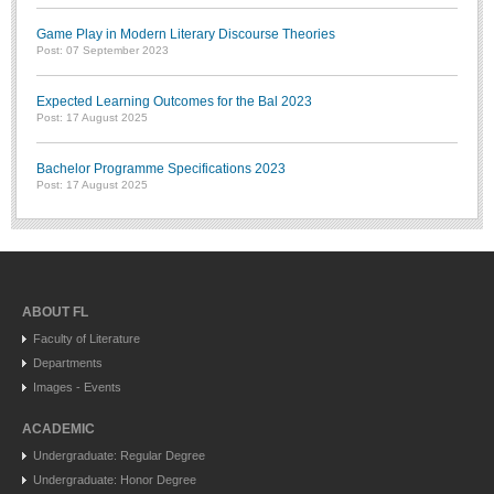
Game Play in Modern Literary Discourse Theories
Post: 07 September 2023
Expected Learning Outcomes for the Bal 2023
Post: 17 August 2025
Bachelor Programme Specifications 2023
Post: 17 August 2025
ABOUT FL
Faculty of Literature
Departments
Images - Events
ACADEMIC
Undergraduate: Regular Degree
Undergraduate: Honor Degree