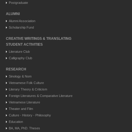
Postgraduate
ALUMNI
Alumni Association
Scholarship Fund
CREATIVE WRITINGS & TRANSLATING
STUDENT ACTIVITIES
Literature Club
Calligraphy Club
RESEARCH
Sinology & Nom
Vietnamese Folk Culture
Literary Theory & Criticism
Foreign Literatures & Comparative Literature
Vietnamese Literature
Theater and Film
Culture - History - Philosophy
Education
BA, MA, PhD. Theses