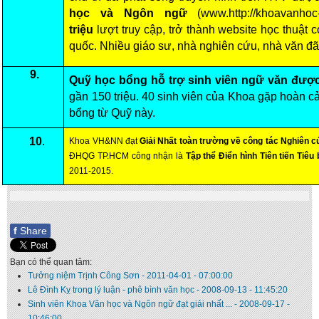
học và Ngôn ngữ
(www.http://khoavanhoc
triệu
lượt truy cập, trở thành website học thuật 
quốc. Nhiều giáo sư, nhà nghiên cứu, nhà văn đã
9.
Quỹ học bổng hỗ trợ sinh viên ngữ văn được 
gần 150 triệu. 40 sinh viên của Khoa gặp hoàn 
bổng từ Quỹ này.
10
.
Khoa VH&NN đạt
Giải Nhất toàn trường về công tác Nghiên 
ĐHQG TP.HCM công nhận là
Tập thể Điển hình Tiên tiến Tiêu
2011-2015.
f
Share
Bạn có thể quan tâm:
Tưởng niệm Trịnh Công Sơn
-
2011-04-01 - 07:00:00
Lê Đình Kỵ trong lý luận - phê bình văn học
-
2008-09-13 - 11:45:20
Sinh viên Khoa Văn học và Ngôn ngữ đạt giải nhất ...
-
2008-09-17 -
10:46:00