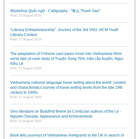
Workshop Quốc ngữ - Calligraphy - "青山 Thanh San"
Post: 21 August 2025
“Literary Entrepreneurship”: Journey of the 3rd VNU–HCM Youth
Literary Contest
Post: 17 August 2025
The adaptation of Chinese caizi jiaren novel into Vietnamese Nôm
verse tale (A case study of Truyện Song Tinh, Hảo cầu truyện, Ngọc
Kiều Lê
Post: 17 August 2025
Vietnamese national language travel writing about the world: content
and characteristics (survey of travel writing works from the late 19th
century to 1945).
Post: 17 August 2025
Sino literature on Buddhist theme by Confucian authors of the Le -
Nguyen Dynasty: Appearance and Achievements
Post: 21 August 2025
Book tells journeys of Vietnamese immigrants to the UK in search of