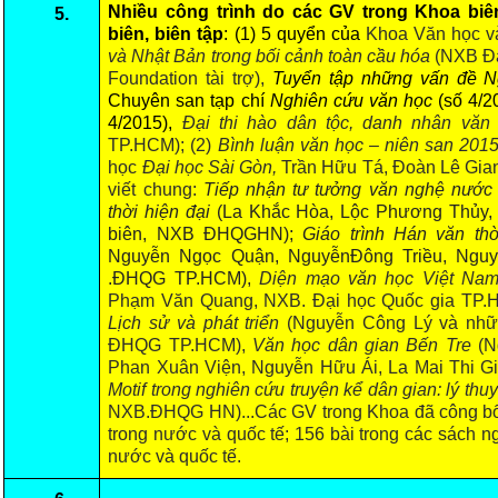
Nhiều công trình do các GV trong Khoa biê
5.
BA, MA, PhD. Theses
biên, biên tập
: (1) 5 quyển của
Khoa Văn học v
và Nhật Bản trong bối cảnh toàn cầu hóa
(NXB Đạ
CONFERENCE
Foundation tài trợ),
Tuyển tập những vấn đề 
Chuyên san tạp chí
Nghiên cứu văn học
(số 4/2
Studies on Vietnamese and Korean Literature and Films
4/2015),
Đại thi hào dân tộc, danh nhân v
Modernization process in Japanese literature and in the literatures of
TP.HCM); (2)
Bình luận văn học – niên san 201
East-Asian region
học
Đại học Sài Gòn,
Trần Hữu Tá, Đoàn Lê Gian
viết chung:
Tiếp nhận tư tưởng văn nghệ nước 
Studies on Sinology & Nom
thời hiện đại
(La Khắc Hòa
, Lộc Phương Thủy
Vietnamese and Japanese Literature Viewed from an East Asian
biên, NXB
ĐHQGHN)
;
Giáo trình Hán văn th
Perspective
Nguyễn Ngọc Quận, NguyễnĐông Triều, Nguy
.ĐHQG TP.HCM),
Diện
mạo văn học V
iệt
N
a
To Build a Standard Orthography in Schools and the Media
Phạm Văn Quang, NXB. Đại học Quốc gia TP
80 Years of New Poetry and the Self-Reliant Literary Group
Lịch sử và phát triển
(Nguyễn Công Lý và nhữn
ĐHQG TP.HCM),
Văn học dân gian Bến Tre
(N
ALUMNI
Phan Xuân Viện, Nguyễn Hữu Ái, La Mai Thi Gia
Motif trong nghiên cứu truyện kể dân gian: lý th
Alumni Association
NXB.ĐHQG HN)...Các GV trong Khoa đã công bố 1
Scholarship Fund
trong nước và quốc tế; 156 bài trong các sách ng
nước và quốc tế.
STUDENT ACTIVITIES