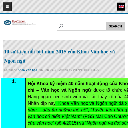
08
08
2026
HOME
ABOUT FL
Faculty of Literature
Departments
10 sự kiện nổi bật năm 2015 của Khoa Văn học và
Department of Vietnamese Literature
Ngôn ngữ
Department of Literary Theory and Criticism
Category:
Khoa Văn học
05
Feb
2016
Written by
VH-NN
Hits:
81566
Department of Foreign Literatures and Comparative Literature
1.
Hội Khoa kỷ niệm 40 năm hoạt động của Kh
Department of Sinology-Nom Studies
chí – Văn học và Ngôn ngữ
được tổ chức v
Department of Arts Studies
Hàng ngàn cựu sinh viên và các thầy cô của 4
Center of Sinology and Nom Studies
Nhân dịp này
, Khoa Văn học và Ngôn ngữ đã x
năm – dấu ấn những thế hệ
”, “
Tuyển tập những
Images - Events
văn học cổ điển Việt Nam
” (PGS Mai Cao Chương
ACADEMIC
cứu văn học
” (số 4/2015) và “
Ngôn ngữ và đời số