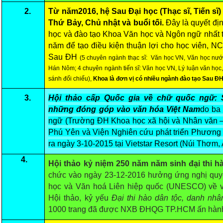
Undergraduate: Regular Degree
2.
Từ năm2016, hệ Sau Đại học (Thạc sĩ, Tiến sĩ
Undergraduate: Honor Degree
Thứ Bảy, Chủ nhật và buổi tối.
Đây là quyết đị
học và đào tạo Khoa Văn học và Ngôn ngữ nhất t
Postgraduate
năm để tạo điều kiện thuận lợi cho học viên, N
LITERARY WRITINGS & TRANSLATING
Sau ĐH
(5 chuyên ngành thạc sĩ: Văn học VN, Văn học nướ
Hán Nôm; 4 chuyên ngành tiến sĩ: Văn học VN, Lý luận văn học
RESEARCH
sánh đối chiếu),
Khoa là đơn vị có nhiều ngành đào tạo Sau ĐH
Sinology & Nom
3.
Hội thảo cấp Quốc gia về chữ quốc ngữ: S
những đóng góp vào văn hóa Việt Nam
do ba
Linguistics
ngữ (Trường ĐH Khoa học xã hội và Nhân văn
Vietnamese Folk Culture
Phú Yên và Viện Nghiên cứu phát triển Phương 
Literary Theory & Criticism
ra ngày 3-10-2015 tại Vietstar Resort (Núi Thơm
Vietnamese Literature
4.
Hội thảo kỷ niệm 250 năm năm sinh đại thi 
Foreign Literatures & Comparative Literature
chức vào ngày 23-12-2016 hưởng ứng nghị quy
học và Văn hoá Liên hiệp quốc (UNESCO) về v
Theater and Film
Hội thảo, kỷ yếu
Đại thi hào dân tộc, danh n
Culture - History - Philosophy
1000 trang đã được NXB ĐHQG TP.HCM ấn hàn
Education