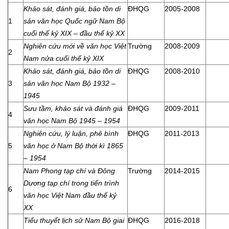
Khảo sát, đánh giá, bảo tồn di
ĐHQG
2005-2008
1
sản văn học Quốc ngữ Nam Bộ
cuối thế kỷ XIX – đầu thế kỷ XX
Nghiên cứu mới về văn học Việt
Trường
2008-2009
2
Nam nửa cuối thế kỷ XIX
Khảo sát, đánh giá, bảo tồn di
ĐHQG
2008-2010
3
sản văn học Nam Bộ 1932 –
1945
Sưu tầm, khảo sát và đánh giá
ĐHQG
2009-2011
4
văn học Nam Bộ 1945 – 1954
Nghiên cứu, lý luận, phê bình
ĐHQG
2011-2013
5
văn học ở Nam Bộ thời kì 1865
– 1954
Nam Phong tạp chí và Đông
Trường
2014-2015
Dương tạp chí trong tiến trình
6
văn học Việt Nam đầu thế kỷ
XX
Tiểu thuyết lịch sử Nam Bộ giai
ĐHQG
2016-2018