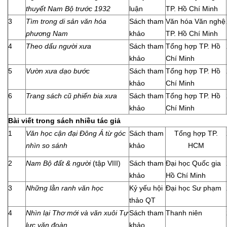
thuyết Nam Bộ trước 1932
luận
TP. Hồ Chí Minh
3
Tìm trong di sản văn hóa
Sách tham
Văn hóa Văn nghệ
phương Nam
khảo
TP. Hồ Chí Minh
4
Theo dấu người xưa
Sách tham
Tổng hợp TP. Hồ
khảo
Chí Minh
5
Vườn xưa dạo bước
Sách tham
Tổng hợp TP. Hồ
khảo
Chí Minh
6
Trang sách cũ phiến bia xưa
Sách tham
Tổng hợp TP. Hồ
khảo
Chí Minh
Bài viết trong sách nhiều tác giả
1
Văn học cận đại Đông Á từ góc
Sách tham
Tổng hợp TP.
nhìn so sánh
khảo
HCM
2
Nam Bộ đất & người
(tập VIII)
Sách tham
Đại học Quốc gia
khảo
Hồ Chí Minh
3
Những lằn ranh văn học
Kỷ yếu hội
Đại học Sư phạm
thảo QT
4
Nhìn lại Thơ mới và văn xuôi Tự
Sách tham
Thanh niên
lực văn đoàn
khảo