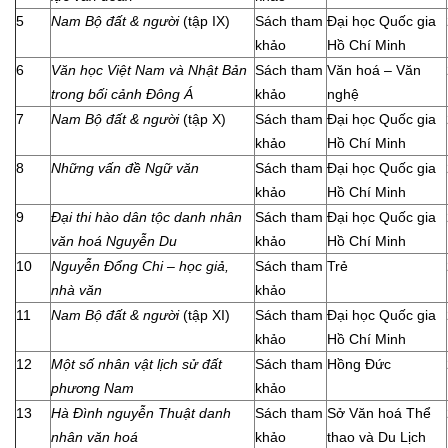
5
Nam Bộ đất & người
(tập IX)
Sách tham
Đại học Quốc gia
khảo
Hồ Chí Minh
6
Văn học Việt Nam và Nhật Bản
Sách tham
Văn hoá – Văn
trong bối cảnh Đông Á
khảo
nghệ
7
Nam Bộ đất & người
(tập X)
Sách tham
Đại học Quốc gia
khảo
Hồ Chí Minh
8
Những vấn đề Ngữ văn
Sách tham
Đại học Quốc gia
khảo
Hồ Chí Minh
9
Đại thi hào dân tộc danh nhân
Sách tham
Đại học Quốc gia
văn hoá Nguyễn Du
khảo
Hồ Chí Minh
10
Nguyễn Đổng Chi – học giả,
Sách tham
Trẻ
nhà văn
khảo
11
Nam Bộ đất & người
(tập XI)
Sách tham
Đại học Quốc gia
khảo
Hồ Chí Minh
12
Một số nhân vật lịch sử đất
Sách tham
Hồng Đức
phương Nam
khảo
13
Hà Đình nguyễn Thuật danh
Sách tham
Sở Văn hoá Thể
nhân văn hoá
khảo
thao và Du Lịch