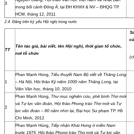
3
trong bối cảnh Đông Á,
tại ĐH KHXH & NV – ĐHQG TP.
HCM, tháng 12, 2011
2.4. Đăng trên kỷ yếu Hội nghị trong nước
S
củ
Tên tác giả, bài viết, tên Hội nghị, thời gian tổ chức,
TT
nơi tố chức
(c
Phan Mạnh Hùng,
Tiểu thuyết Nam Bộ viết về Thăng Long
1
– Hà Nội,
Hội thảo
Kỷ niệm 1000 năm Thăng Long
, tại
Viện Văn học, tháng 10, 2010
Phan Mạnh Hùng,
Thư mục nghiên cứu, phê bình Thơ mới
và Tự lực văn đoàn,
Hội thảo
Phong trào Thơ mới và Tự
2
lực văn đoàn – 80 năm nhìn lại
, Đại học Sư phạm TP. Hồ
Chí Minh, 2012
Phan Mạnh Hùng,
Tiếp nhận Khái Hưng ở miền Nam
trước 1975,
Hội thảo
Phong trào Thơ mới và Tự lực văn