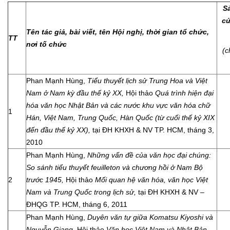
S
củ
Tên tác giả, bài viết, tên Hội nghị, thời gian tổ chức,
TT
nơi tố chức
(c
Phan Mạnh Hùng,
Tiểu thuyết lịch sử Trung Hoa và Việt
Nam ở Nam kỳ đầu thế kỷ XX,
Hội thảo
Quá trình hiện đại
hóa văn học Nhật Bản và các nước khu vực văn hóa chữ
1
Hán, Việt Nam, Trung Quốc, Hàn Quốc (từ cuối thế kỷ XIX
đến đầu thế kỷ XX),
tại ĐH KHXH & NV TP. HCM, tháng 3,
2010
Phan Mạnh Hùng,
Những vấn đề của văn học đại chúng:
So sánh tiểu thuyết feuilleton và chương hồi ở Nam Bộ
2
trước 1945,
Hội thảo
Mối quan hệ văn hóa, văn học Việt
Nam và Trung Quốc trong lịch sử,
tại ĐH KHXH & NV –
ĐHQG TP. HCM, tháng 6, 2011
Phan Mạnh Hùng,
Duyên văn tự giữa Komatsu Kiyoshi và
Nguyễn Giang,
Hội thảo
Văn học Việt Nam và Nhật Bản