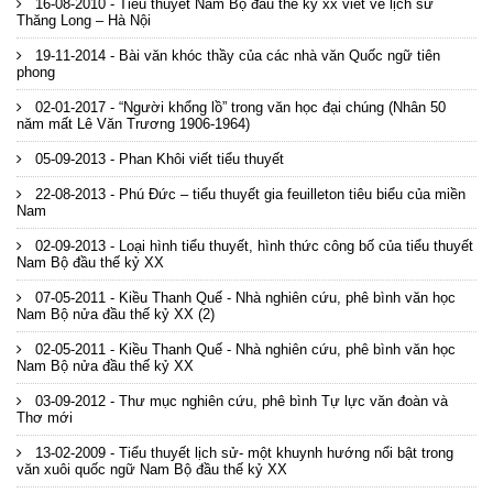
16-08-2010 - Tiểu thuyết Nam Bộ đầu thế kỷ xx viết về lịch sử
Thăng Long – Hà Nội
19-11-2014 - Bài văn khóc thầy của các nhà văn Quốc ngữ tiên
phong
02-01-2017 - “Người khổng lồ” trong văn học đại chúng (Nhân 50
năm mất Lê Văn Trương 1906-1964)
05-09-2013 - Phan Khôi viết tiểu thuyết
22-08-2013 - Phú Đức – tiểu thuyết gia feuilleton tiêu biểu của miền
Nam
02-09-2013 - Loại hình tiểu thuyết, hình thức công bố của tiểu thuyết
Nam Bộ đầu thế kỷ XX
07-05-2011 - Kiều Thanh Quế - Nhà nghiên cứu, phê bình văn học
Nam Bộ nửa đầu thế kỷ XX (2)
02-05-2011 - Kiều Thanh Quế - Nhà nghiên cứu, phê bình văn học
Nam Bộ nửa đầu thế kỷ XX
03-09-2012 - Thư mục nghiên cứu, phê bình Tự lực văn đoàn và
Thơ mới
13-02-2009 - Tiểu thuyết lịch sử- một khuynh hướng nổi bật trong
văn xuôi quốc ngữ Nam Bộ đầu thế kỷ XX