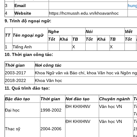
3
Email
hun
4
Website
https://hcmussh.edu.vn/khoavanhoc
9. Trình độ ngoại ngữ:
Nghe
Nói
Viết
TT
Tên ngoại ngữ
Tốt
Khá
TB
Tốt
Khá
TB
Tốt
1
Tiếng Anh
X
X
10. Thời gian công tác:
Thời gian
Nơi công tác
2003-2017
Khoa Ngữ văn và Báo chí, khoa Văn học và Ngôn n
2018-2022
Khoa Văn học
11. Quá trình đào tạo:
Bậc đào tạo
Thời gian
Nơi đào tạo
Chuyên ngành
T
ĐH KHXHNV
Văn học VN
T
Đại học
1998-2002
T
ĐH KHXHNV
Văn học VN
T
Thạc sỹ
2004-2006
1
t