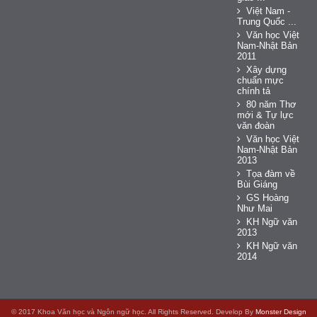
Việt Nam -
Trung Quốc ...
Văn học Việt
Nam-Nhật Bản
2011
Xây dựng
chuẩn mực
chính tả
80 năm Thơ
mới & Tự lực
văn đoàn
Văn học Việt
Nam-Nhật Bản
2013
Tọa đàm về
Bùi Giáng
GS Hoàng
Như Mai
KH Ngữ văn
2013
KH Ngữ văn
2014
© 2017 Khoa Văn học và Ngôn ngữ học. All Rights Reserved. Develop By
Monster Design