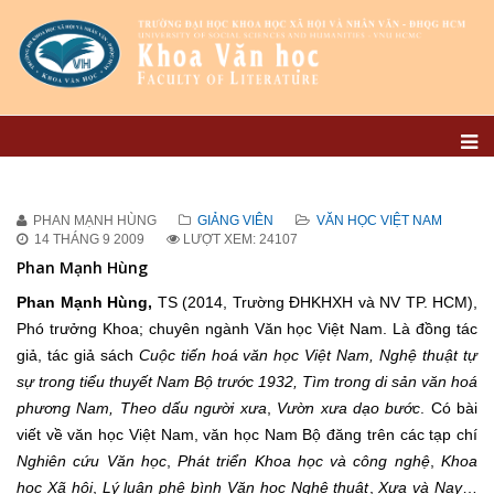
PHAN MẠNH HÙNG
GIẢNG VIÊN
VĂN HỌC VIỆT NAM
14 THÁNG 9 2009
LƯỢT XEM: 24107
Phan Mạnh Hùng
Phan Mạnh Hùng
,
TS (2014, Trường ĐHKHXH và NV TP. HCM),
Phó trưởng Khoa; chuyên ngành Văn học Việt Nam. Là đồng tác
giả, tác giả sách
Cuộc tiến hoá văn học Việt Nam, Nghệ thuật tự
sự trong tiểu thuyết Nam Bộ trước 1932, Tìm trong di sản văn hoá
phương Nam, Theo dấu người xưa
,
Vườn xưa dạo bước
. Có bài
viết về văn học Việt Nam, văn học Nam Bộ đăng trên các tạp chí
Nghiên cứu Văn học
,
Phát triển Khoa học và công nghệ
,
Khoa
học Xã hội
,
Lý luận phê bình Văn học Nghệ thuật
,
Xưa và Nay
…