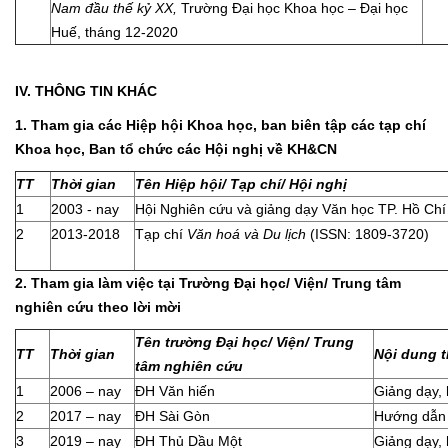
Nam đầu thế kỷ XX,
Trường Đại học Khoa học – Đại học
Huế, tháng 12-2020
IV. THÔNG TIN KHÁC
1. Tham gia các Hiệp hội Khoa học, ban biên tập các tạp chí
Khoa học, Ban tổ chức các Hội nghị về KH&CN
TT
Thời gian
Tên Hiệp hội/ Tạp chí/ Hội nghị
1
2003 - nay
Hội Nghiên cứu và giảng dạy Văn học TP. Hồ Chí
2
2013-2018
Tạp chí
Văn hoá và Du lịch
(ISSN: 1809-3720)
2. Tham gia làm việc tại Trường Đại học/ Viện/ Trung tâm
nghiên cứu theo lời mời
Tên
trường Đại học/ Viện/ Trung
TT
Thời gian
Nội dung 
tâm nghiên cứu
1
2006 – nay
ĐH Văn hiến
Giảng dạy,
2
2017 – nay
ĐH Sài Gòn
Hướng dẫn
3
2019 – nay
ĐH Thủ Dầu Một
Giảng dạy,