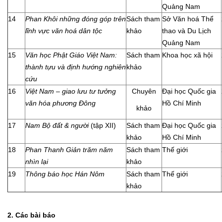
Quảng Nam
14
Phan
Khôi những đóng góp trên
Sách tham
Sở Văn hoá Thể
lĩnh vực văn hoá dân tộc
khảo
thao và Du Lịch
Quảng Nam
15
Văn học Phật Giáo Việt Nam:
Sách tham
Khoa học xã hội
thành tựu và định hướng nghiên
khảo
cứu
16
Việt Nam – giao lưu tư tưởng
Chuyên
Đại học Quốc gia
văn hóa phương Đông
Hồ Chí Minh
khảo
17
Nam Bộ đất & người
(tập XII)
Sách tham
Đại học Quốc gia
khảo
Hồ Chí Minh
18
Phan Thanh Giản trăm năm
Sách tham
Thế giới
nhìn lại
khảo
19
Thông báo học Hán Nôm
Sách tham
Thế giới
khảo
2. Các bài báo