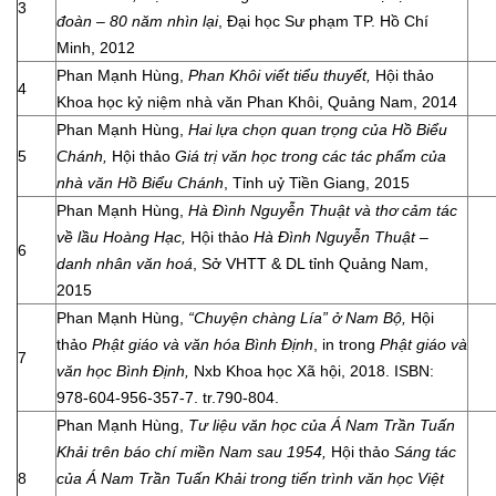
3
đoàn – 80 năm nhìn lại
, Đại học Sư phạm TP. Hồ Chí
Minh, 2012
Phan Mạnh Hùng,
Phan Khôi viết tiểu thuyết,
Hội thảo
4
Khoa học kỷ niệm nhà văn Phan Khôi, Quảng Nam, 2014
Phan Mạnh Hùng,
Hai lựa chọn quan trọng của Hồ Biểu
5
Chánh,
Hội thảo
Giá trị văn học trong các tác phẩm của
nhà văn Hồ Biểu Chánh
, Tỉnh uỷ Tiền Giang, 2015
Phan Mạnh Hùng,
Hà Đình Nguyễn Thuật và thơ cảm tác
về lầu Hoàng Hạc,
Hội thảo
Hà Đình Nguyễn Thuật –
6
danh nhân văn hoá
, Sở VHTT & DL tỉnh Quảng Nam,
2015
Phan Mạnh Hùng,
“Chuyện chàng Lía” ở Nam Bộ,
Hội
thảo
Phật giáo và văn hóa Bình Định
, in trong
Phật giáo và
7
văn học Bình Định,
Nxb Khoa học Xã hội, 2018. ISBN:
978-604-956-357-7. tr.790-804.
Phan Mạnh Hùng,
Tư liệu văn học của Á Nam Trần Tuấn
Khải trên báo chí miền Nam sau 1954,
Hội thảo
Sáng tác
8
của Á Nam Trần Tuấn Khải trong tiến trình văn học Việt