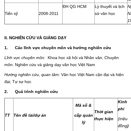
ĐH QG HCM
Lý thuyết và lịch
N
Tiến sỹ
2008-2011
sử văn học
N
1
II. NGHIÊN CỨU VÀ GIẢNG DẠY
1.
Các lĩnh vực chuyên môn và hướng nghiên cứu
Lĩnh vực chuyên môn:
Khoa học xã hội và Nhân văn; Chuyên
môn: Nghiên cứu và giảng dạy văn học Việt Nam
Hướng nghiên cứu
, quan tâm:
Văn học Việt Nam cận đại và hiện
đại; Tự sự học
2.
Quá trình nghiên cứu
Kinh
Mã số &
phí
Thời gian
TT
Tên đề tài/dự án
cấp quản
thực hiện
(triệu
lý
đồng
)