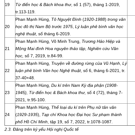
19
Từ điển học & Bách khoa thư
, số 1 (57), tháng 1-2019,
tr.113-119.
Phan Mạnh Hùng,
Tô Nguyệt Đình
(
1920-1988
)
trong văn
20
học đô thị Nam Bộ trước 1975
,
Lý luận phê bình văn học
nghệ thuật
,
số tháng 6-2019.
Phan Mạnh Hùng, Võ Minh Trung,
Trương Hảo Hiệp và
21
Mộng Mai đình Hoa nguyên thảo tập,
Nghiên cứu Văn
học,
số 7, 2019, tr.84-99.
Phan Mạnh Hùng,
Truyện về đường rừng của Vũ Hạnh
,
Lý
22
luận phê bình Văn học Nghệ thuật
, số 6, tháng 6-2021, tr.
37-40+48.
Phan Mạnh Hùng,
Du kí trên Nam Kỳ địa phận (1908-
23
1945), Từ điển học & Bách khoa thư,
số 4 (72), tháng 7-
2021, tr.95-100.
Phan Mạnh Hùng,
Thể loại du kí trên
Phụ nữ tân văn
24
(
1929-1935
),
Tạp chí Khoa học Đại học Sư phạm thành
phố Hồ Chí Minh
, tập 19, số 7, 2022, tr.1078-1087.
2.3. Đăng trên kỷ yếu Hội nghị Quốc tế