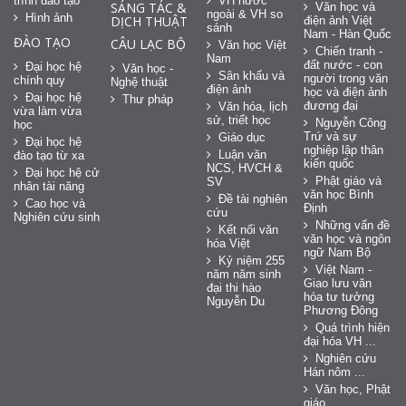
trình đào tạo
VH nước
SÁNG TÁC &
Văn học và
ngoài & VH so
Hình ảnh
DỊCH THUẬT
điện ảnh Việt
sánh
Nam - Hàn Quốc
ĐÀO TẠO
CÂU LẠC BỘ
Văn học Việt
Chiến tranh -
Nam
đất nước - con
Đại học hệ
Văn học -
Sân khấu và
người trong văn
chính quy
Nghệ thuật
điện ảnh
học và điện ảnh
Đại học hệ
Thư pháp
đương đại
Văn hóa, lịch
vừa làm vừa
sử, triết học
Nguyễn Công
học
Trứ và sự
Giáo dục
Đại học hệ
nghiệp lập thân
Luận văn
đào tạo từ xa
kiến quốc
NCS, HVCH &
Đại học hệ cử
Phật giáo và
SV
nhân tài năng
văn học Bình
Đề tài nghiên
Cao học và
Định
cứu
Nghiên cứu sinh
Những vấn đề
Kết nối văn
văn học và ngôn
hóa Việt
ngữ Nam Bộ
Kỷ niệm 255
Việt Nam -
năm năm sinh
Giao lưu văn
đại thi hào
hóa tư tưởng
Nguyễn Du
Phương Đông
Quá trình hiện
đại hóa VH ...
Nghiên cứu
Hán nôm ...
Văn học, Phật
giáo ...