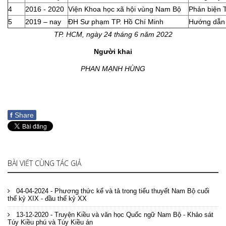
4
2016 - 2020
Viện Khoa học xã hội vùng Nam Bộ
Phản biện 
5
2019 – nay
ĐH Sư phạm TP. Hồ Chí Minh
Hướng dẫn
T
P
.
HCM
, ngày
2
4 tháng
6
năm 20
22
Người khai
PHAN MẠNH HÙNG
f
Share
BÀI VIẾT CÙNG TÁC GIẢ
04-04-2024 - Phương thức kể và tả trong tiểu thuyết Nam Bộ cuối
thế kỷ XIX - đầu thế kỷ XX
13-12-2020 - Truyện Kiều và văn học Quốc ngữ Nam Bộ - Khảo sát
Túy Kiều phú và Túy Kiều án