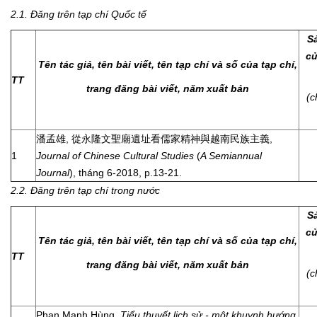
2.1. Đăng trên tạp chí Quốc tế
S
củ
Tên tác giả, tên bài viết, tên tạp chí và số của tạp chí,
TT
trang đăng bài viết, năm xuất bản
(c
潘孟雄, 從永隆文聖廟遺址看儒家精神與越南民族主義,
1
Journal of Chinese Cultural Studies
(
A Semiannual
Journal
), tháng 6-2018, p.13-21.
2.2. Đăng trên tạp chí trong nước
S
củ
Tên tác giả, tên bài viết, tên tạp chí và số của tạp chí,
TT
trang đăng bài viết, năm xuất bản
(c
Phan Mạnh Hùng,
Ti
ểu thuyết lịch sử - một khuynh hướng