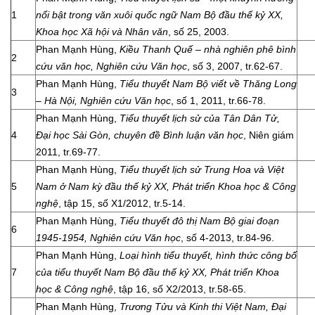
1
nổi bật trong văn xuôi quốc ngữ Nam Bộ đầu thế kỷ XX,
Khoa học Xã hội và Nhân văn
, số 25, 2003.
Phan Mạnh Hùng,
Kiều Thanh Quế – nhà nghiên phê bình
2
cứu văn học, Nghiên cứu Văn học
, số 3, 2007, tr.62-67.
Phan Mạnh Hùng,
Tiểu thuyết Nam Bộ viết về Thăng Long
3
– Hà Nội, Nghiên cứu Văn học
, số 1, 2011, tr.66-78.
Phan Mạnh Hùng,
Tiểu thuyết lịch sử của Tân Dân Tử,
4
Đại học Sài Gòn,
chuyên đề Bình luận văn học
, Niên giám
2011, tr.69-77.
Phan Mạnh Hùng,
Tiểu thuyết lịch sử Trung Hoa và Việt
5
Nam ở Nam kỳ đầu thế kỷ XX,
Phát triển Khoa học & Công
nghệ
, tập 15, số X1/2012, tr.5-14.
Phan Mạnh Hùng,
Tiểu thuyết đô thị Nam Bộ giai đoạn
6
1945-1954, Nghiên cứu Văn học
, số 4-2013, tr.84-96.
Phan Mạnh Hùng,
Loại hình tiểu thuyết, hình thức công bố
7
của tiểu thuyết Nam Bộ đầu thế kỷ XX, Phát triển Khoa
học & Công nghệ
, tập 16, số X2/2013, tr.58-65.
Phan Mạnh Hùng,
Trương Tửu và Kinh thi Việt Nam, Đại