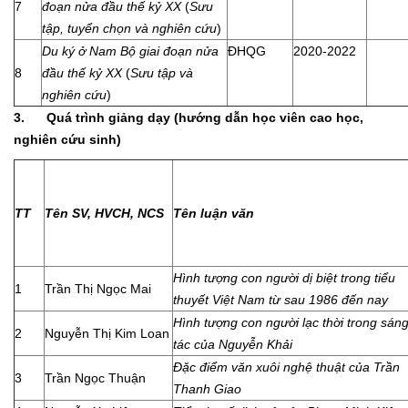
7
đoạn nửa đầu thế kỷ XX
(
Sưu
tập, tuyển chọn và nghiên cứu
)
Du ký ở Nam Bộ giai đoạn nửa
ĐHQG
2020-2022
8
đầu thế kỷ XX
(
Sưu tập và
nghiên cứu
)
3.
Quá trình giảng dạy (hướng dẫn học viên cao học,
nghiên cứu sinh)
TT
Tên SV, HVCH, NCS
Tên luận văn
Hình tượng con người dị biệt trong tiểu
1
Trần Thị Ngọc Mai
thuyết Việt Nam từ sau 1986 đến nay
Hình tượng con người lạc thời trong sán
2
Nguyễn Thị Kim Loan
tác của Nguyễn Khải
Đặc điểm văn xuôi nghệ thuật của Trần
3
Trần Ngọc Thuận
Thanh Giao