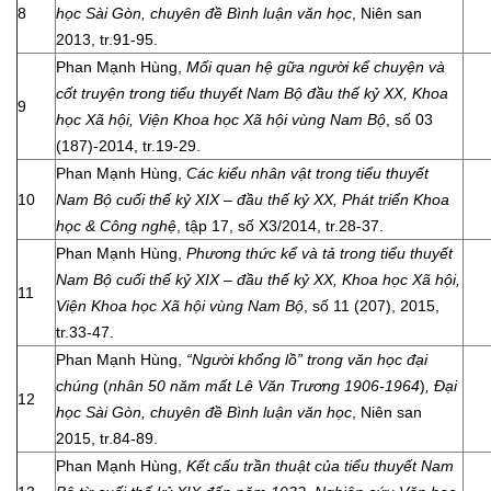
8
học Sài Gòn, chuyên đề Bình luận văn học
, Niên san
2013, tr.91-95.
Phan Mạnh Hùng,
Mối quan hệ gữa người kể chuyện và
cốt truyện trong tiểu thuyết Nam Bộ đầu thế kỷ XX, Khoa
9
học Xã hội, Viện Khoa học Xã hội vùng Nam Bộ
, số 03
(187)-2014, tr.19-29.
Phan Mạnh Hùng,
Các kiểu nhân vật trong tiểu thuyết
10
Nam Bộ cuối thế kỷ XIX – đầu thế kỷ XX, Phát triển Khoa
học & Công nghệ
, tập 17, số X3/2014, tr.28-37.
Phan Mạnh Hùng,
Phương thức kể và tả trong tiểu thuyết
Nam Bộ cuối thế kỷ XIX – đầu thế kỷ XX, Khoa học Xã hội,
11
Viện Khoa học Xã hội vùng Nam Bộ
, số 11 (207), 2015,
tr.33-47.
Phan Mạnh Hùng,
“Người khổng lồ” trong văn học đại
chúng
(
nhân 50 năm mất Lê Văn Trương 1906-1964
)
, Đại
12
học Sài Gòn, chuyên đề Bình luận văn học
, Niên san
2015, tr.84-89.
Phan Mạnh Hùng,
Kết cấu trần thuật của tiểu thuyết Nam