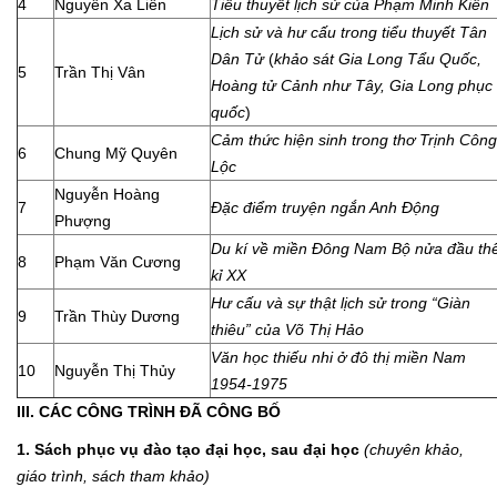
4
Nguyễn Xa Liên
Tiểu thuyết lịch sử của Phạm Minh Kiên
Lịch sử và hư cấu trong tiểu thuyết Tân
Dân Tử
(
khảo sát Gia Long Tẩu Quốc,
5
Trần Thị Vân
Hoàng tử Cảnh như Tây, Gia Long phục
quốc
)
Cảm thức hiện sinh trong thơ Trịnh Công
6
Chung Mỹ Quyên
Lộc
Nguyễn Hoàng
7
Đặc điểm truyện ngắn Anh Động
Phượng
Du kí về miền Đông Nam Bộ nửa đầu th
8
Phạm Văn Cương
kỉ XX
Hư cấu và sự thật lịch sử trong “Giàn
9
Trần Thùy Dương
thiêu” của Võ Thị Hảo
Văn học thiếu nhi ở đô thị miền Nam
10
Nguyễn Thị Thủy
1954-1975
III. CÁC CÔNG TRÌNH ĐÃ CÔNG BỐ
1. Sách phục vụ đào tạo đại học, sau đại học
(chuyên khảo,
giáo trình, sách tham khảo)