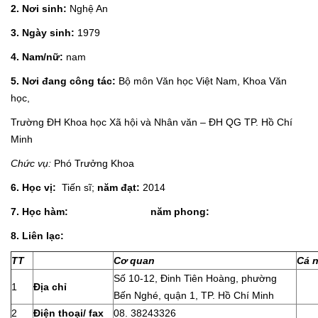
2. Nơi sinh:
Nghệ An
3. Ngày sinh:
1979
4. Nam/nữ:
nam
5. Nơi đang công tác:
Bộ môn Văn học Việt Nam, Khoa Văn
học,
Trường ĐH Khoa học Xã hội và Nhân văn – ĐH QG TP. Hồ Chí
Minh
Chức vụ:
Phó Trưởng Khoa
6. Học vị:
Tiến sĩ;
năm đạt:
2014
7. Học hàm: năm phong:
8. Liên lạc:
TT
Cơ quan
Cá 
Số 10-12, Đinh Tiên Hoàng, phường
1
Địa chỉ
Bến Nghé, quận 1, TP. Hồ Chí Minh
2
Điện thoại/ fax
08. 38243326