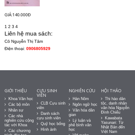
GIÁ:140.000Đ
1
2
3
4
Liên hệ mua sách:
Cô Nguyễn Thị Tâm
Điện thoại:
0906805929
GIỚI THIỆU
CỰU SINH
NGHIÊN CỨU
HỘI THẢO
VIÊN
Khoa Văn học
Hán Nôm
Thi hào dân
CLB Cựu sinh
tộc, danh nhân
Các bộ môn
Ngôn ngữ học
viên
văn hóa Nguyễn
Nhân sự
Văn hóa dân
Đình Chiểu
Danh sách
gian
Các nhà
cựu sinh viên
Kawabata
nghiên cứu cộng
Lý luận và
Yasunari: Từ
Quỹ học bổng
tác với Khoa
phê bình văn
Nhật Bản đến
Hình ảnh
học
Các chương
Việt Nam