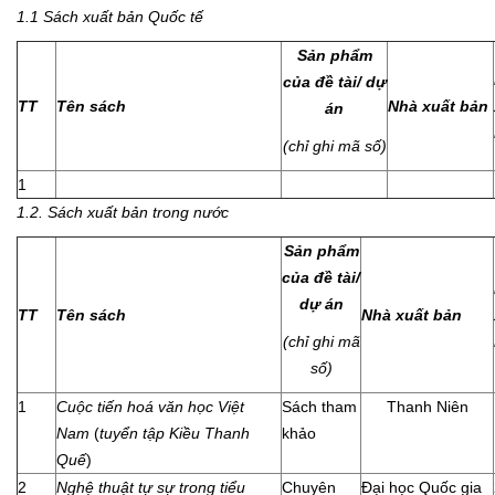
1.1 Sách xuất bản Quốc tế
Sản phẩm
của đề tài/ dự
TT
Tên sách
Nhà xuất bản
án
(chỉ ghi mã số)
1
1.2. Sách xuất bản trong nước
Sản phẩm
của đề tài/
dự án
TT
Tên sách
Nhà xuất bản
(chỉ ghi mã
số)
1
Cuộc tiến hoá văn học Việt
Sách tham
Thanh Niên
Nam
(
tuyển tập Kiều Thanh
khảo
Quế
)
2
Nghệ thuật tự sự trong tiểu
Chuyên
Đại học Quốc gia