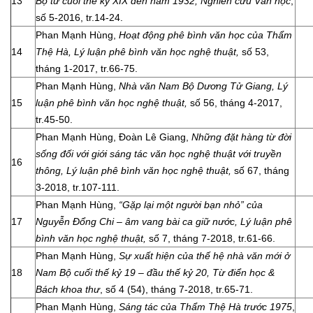
13
Bộ từ cuối thế kỷ XIX đến năm 1932, Nghiên cứu Văn học
,
số 5-2016, tr.14-24.
Phan Mạnh Hùng,
Hoạt động phê bình văn học của Thẩm
14
Thệ Hà, Lý luận phê bình văn học nghệ thuật,
số 53,
tháng 1-2017, tr.66-75.
Phan Mạnh Hùng,
Nhà văn Nam Bộ Dương Tử Giang, Lý
15
luận phê bình văn học nghệ thuật,
số 56, tháng 4-2017,
tr.45-50.
Phan Mạnh Hùng, Đoàn Lê Giang,
Những đặt hàng từ đời
sống đối với giới sáng tác văn học nghệ thuật với truyền
16
thông, Lý luận phê bình văn học nghệ thuật,
số 67, tháng
3-2018, tr.107-111.
Phan Mạnh Hùng,
“Gặp lại một người bạn nhỏ” của
17
Nguyễn Đổng Chi – âm vang bài ca giữ nước, Lý luận phê
bình văn học nghệ thuật,
số 7, tháng 7-2018, tr.61-66.
Phan Mạnh Hùng,
Sự xuất hiện của thế hệ nhà văn mới ở
18
Nam Bộ cuối thế kỷ 19 – đầu thế kỷ 20, Từ điển học &
Bách khoa thư
, số 4 (54), tháng 7-2018, tr.65-71.
Phan Mạnh Hùng,
Sáng tác của Thẩm Thệ Hà trước 1975
,