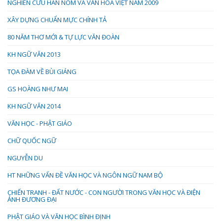
NGHIÊN CỨU HÁN NÔM VÀ VĂN HÓA VIỆT NAM 2009
XÂY DỰNG CHUẨN MỰC CHÍNH TẢ
80 NĂM THƠ MỚI & TỰ LỰC VĂN ĐOÀN
KH NGỮ VĂN 2013
TỌA ĐÀM VỀ BÙI GIÁNG
GS HOÀNG NHƯ MAI
KH NGỮ VĂN 2014
VĂN HỌC - PHẬT GIÁO
CHỮ QUỐC NGỮ
NGUYỄN DU
HT NHỮNG VẤN ĐỀ VĂN HỌC VÀ NGÔN NGỮ NAM BỘ
CHIẾN TRANH - ĐẤT NƯỚC - CON NGƯỜI TRONG VĂN HỌC VÀ ĐIỆN
ẢNH ĐƯƠNG ĐẠI
PHẬT GIÁO VÀ VĂN HỌC BÌNH ĐỊNH