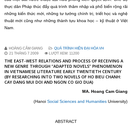
thực dân Pháp thúc đẩy quá trình thâm nhập và phổ biến rộng rãi
những kiến thức mới, những tư tưởng chính trị, triết học và nghệ
thuật mới cũng như những thành tựu khoa học – kỹ thuật ở Việt
Nam.
HOÀNG CẨM GIANG
QUÁ TRÌNH HIỆN ĐẠI HÓA VH
21 THÁNG 7 2009
LƯỢT XEM: 11200
THE EAST-WEST RELATIONS AND PROCESS OF RECEIVING A
NEW GENRE THROUGH “ADAPTED NOVELS” PHENOMENON
IN VIETNAMESE LITERATURE EARLY TWENTIETH CENTURY
(BY RESEARCHING INTO TWO NOVELS OF HO BIEU CHANH:
CAY DANG MUI DOI AND NGON CO GIO DUA)
MA. Hoang Cam Giang
(Hanoi
Social Sciences and Humanities
University)
ABSTRACT