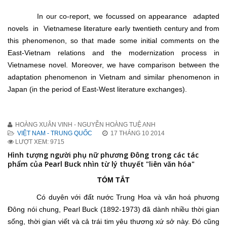
In our co-report, we focussed on appearance adapted
novels in Vietnamese literature early twentieth century and from
this phenomenon, so that made some initial comments on the
East-Vietnam relations and the modernization process in
Vietnamese novel. Moreover, we have comparison between the
adaptation phenomenon in Vietnam and similar phenomenon in
Japan (in the period of East-West literature exchanges).
HOÀNG XUÂN VINH - NGUYỄN HOÀNG TUỆ ANH
VIỆT NAM - TRUNG QUỐC
17 THÁNG 10 2014
LƯỢT XEM: 9715
Hình tượng người phụ nữ phương Đông trong các tác
phẩm của Pearl Buck nhìn từ lý thuyết "liên văn hóa"
TÓM TẮT
Có duyên với đất nước Trung Hoa và văn hoá phương
Đông nói chung, Pearl Buck (1892-1973) đã dành nhiều thời gian
sống, thời gian viết và cả trái tim yêu thương xứ sở này. Đó cũng