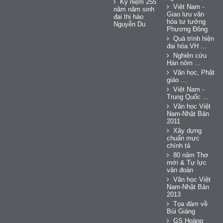
Kỷ niệm 255
Việt Nam -
năm năm sinh
Giao lưu văn
đại thi hào
hóa tư tưởng
Nguyễn Du
Phương Đông
Quá trình hiện
đại hóa VH ...
Nghiên cứu
Hán nôm ...
Văn học, Phật
giáo ...
Việt Nam -
Trung Quốc ...
Văn học Việt
Nam-Nhật Bản
2011
Xây dựng
chuẩn mực
chính tả
80 năm Thơ
mới & Tự lực
văn đoàn
Văn học Việt
Nam-Nhật Bản
2013
Tọa đàm về
Bùi Giáng
GS Hoàng