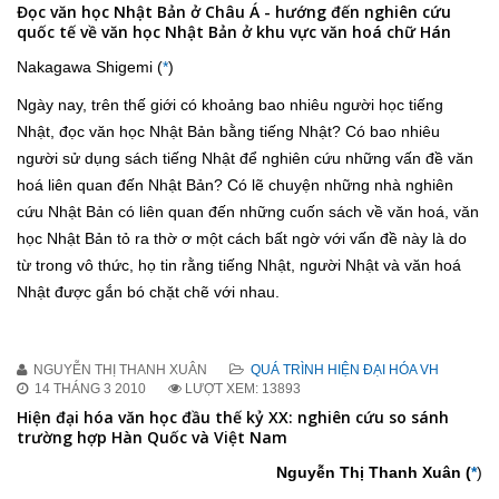
Đọc văn học Nhật Bản ở Châu Á - hướng đến nghiên cứu
quốc tế về văn học Nhật Bản ở khu vực văn hoá chữ Hán
Nakagawa Shigemi (
*
)
Ngày nay, trên thế giới có khoảng bao nhiêu người học tiếng
Nhật, đọc văn học Nhật Bản bằng tiếng Nhật? Có bao nhiêu
người sử dụng sách tiếng Nhật để nghiên cứu những vấn đề văn
hoá liên quan đến Nhật Bản? Có lẽ chuyện những nhà nghiên
cứu Nhật Bản có liên quan đến những cuốn sách về văn hoá, văn
học Nhật Bản tỏ ra thờ ơ một cách bất ngờ với vấn đề này là do
từ trong vô thức, họ tin rằng tiếng Nhật, người Nhật và văn hoá
Nhật được gắn bó chặt chẽ với nhau.
NGUYỄN THỊ THANH XUÂN
QUÁ TRÌNH HIỆN ĐẠI HÓA VH
14 THÁNG 3 2010
LƯỢT XEM: 13893
Hiện đại hóa văn học đầu thế kỷ XX: nghiên cứu so sánh
trường hợp Hàn Quốc và Việt Nam
Nguyễn Thị Thanh Xuân (
*
)