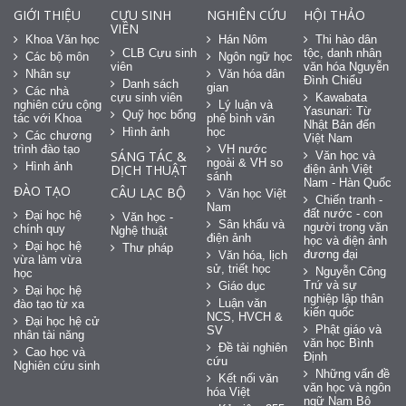
GIỚI THIỆU
CỰU SINH
NGHIÊN CỨU
HỘI THẢO
VIÊN
Khoa Văn học
Hán Nôm
Thi hào dân
CLB Cựu sinh
tộc, danh nhân
Các bộ môn
Ngôn ngữ học
viên
văn hóa Nguyễn
Nhân sự
Văn hóa dân
Đình Chiểu
Danh sách
gian
Các nhà
cựu sinh viên
Kawabata
nghiên cứu cộng
Lý luận và
Yasunari: Từ
Quỹ học bổng
tác với Khoa
phê bình văn
Nhật Bản đến
Hình ảnh
học
Các chương
Việt Nam
trình đào tạo
VH nước
SÁNG TÁC &
Văn học và
ngoài & VH so
Hình ảnh
DỊCH THUẬT
điện ảnh Việt
sánh
Nam - Hàn Quốc
ĐÀO TẠO
CÂU LẠC BỘ
Văn học Việt
Chiến tranh -
Nam
đất nước - con
Đại học hệ
Văn học -
Sân khấu và
người trong văn
chính quy
Nghệ thuật
điện ảnh
học và điện ảnh
Đại học hệ
Thư pháp
đương đại
Văn hóa, lịch
vừa làm vừa
sử, triết học
Nguyễn Công
học
Trứ và sự
Giáo dục
Đại học hệ
nghiệp lập thân
Luận văn
đào tạo từ xa
kiến quốc
NCS, HVCH &
Đại học hệ cử
Phật giáo và
SV
nhân tài năng
văn học Bình
Đề tài nghiên
Cao học và
Định
cứu
Nghiên cứu sinh
Những vấn đề
Kết nối văn
văn học và ngôn
hóa Việt
ngữ Nam Bộ