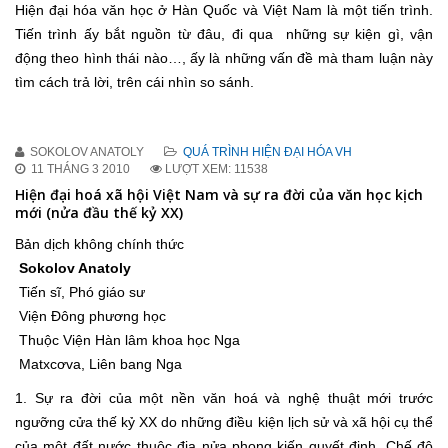
Hiện đại hóa văn học ở Hàn Quốc và Việt Nam là một tiến trình.
Tiến trình ấy bắt nguồn từ đâu, đi qua những sự kiện gì, vận
động theo hình thái nào…, ấy là những vấn đề mà tham luận này
tìm cách trả lời, trên cái nhìn so sánh.
SOKOLOV ANATOLY
QUÁ TRÌNH HIỆN ĐẠI HÓA VH
11 THÁNG 3 2010
LƯỢT XEM: 11538
Hiện đại hoá xã hội Việt Nam và sự ra đời của văn học kịch
mới (nửa đầu thế kỷ XX)
Bản dịch không chính thức
Sokolov Anatoly
Tiến sĩ, Phó giáo sư
Viện Đông phương học
Thuộc Viện Hàn lâm khoa học Nga
Matxcơva, Liên bang Nga
1. Sự ra đời của một nền văn hoá và nghệ thuật mới trước
ngưỡng cửa thế kỷ XX do những điều kiện lịch sử và xã hội cụ thể
của một đất nước thuộc địa nửa phong kiến quyết định. Chế độ