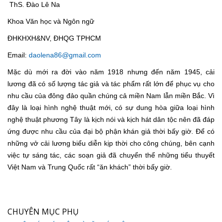
ThS. Đào Lê Na
Khoa Văn học và Ngôn ngữ
ĐHKHXH&NV, ĐHQG TPHCM
Email:
daolena86@gmail.com
Mặc dù mới ra đời vào năm 1918 nhưng đến năm 1945, cải
lương đã có số lượng tác giả và tác phẩm rất lớn để phục vụ cho
nhu cầu của đông đảo quần chúng cả miền Nam lẫn miền Bắc. Vì
đây là loại hình nghệ thuật mới, có sự dung hòa giữa loại hình
nghệ thuật phương Tây là kịch nói và kịch hát dân tộc nên đã đáp
ứng được nhu cầu của đại bộ phận khán giả thời bấy giờ. Để có
những vở cải lương biểu diễn kịp thời cho công chúng, bên cạnh
việc tự sáng tác, các soạn giả đã chuyển thể những tiểu thuyết
Việt Nam và Trung Quốc rất “ăn khách” thời bấy giờ.
CHUYÊN MỤC PHỤ