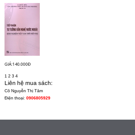
GIÁ:140.000Đ
1
2
3
4
Liên hệ mua sách:
Cô Nguyễn Thị Tâm
Điện thoại:
0906805929