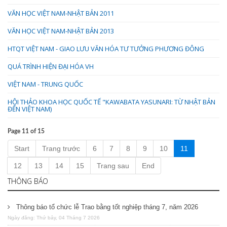
VĂN HỌC VIỆT NAM-NHẬT BẢN 2011
VĂN HỌC VIỆT NAM-NHẬT BẢN 2013
HTQT VIỆT NAM - GIAO LƯU VĂN HÓA TƯ TƯỞNG PHƯƠNG ĐÔNG
QUÁ TRÌNH HIỆN ĐẠI HÓA VH
VIỆT NAM - TRUNG QUỐC
HỘI THẢO KHOA HỌC QUỐC TẾ "KAWABATA YASUNARI: TỪ NHẬT BẢN
ĐẾN VIỆT NAM)
Page 11 of 15
Start
Trang trước
6
7
8
9
10
11
12
13
14
15
Trang sau
End
THÔNG BÁO
Thông báo tổ chức lễ Trao bằng tốt nghiệp tháng 7, năm 2026
Ngày đăng: Thứ bảy, 04 Tháng 7 2026