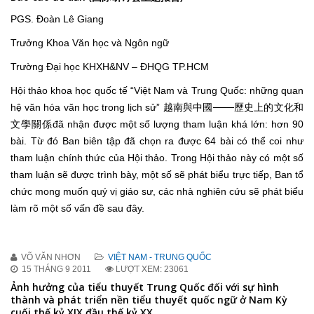
PGS. Đoàn Lê Giang
Trưởng Khoa Văn học và Ngôn ngữ
Trường Đại học KHXH&NV – ĐHQG TP.HCM
Hội thảo khoa học quốc tế “Việt Nam và Trung Quốc: những quan
hệ văn hóa văn học trong lịch sử” 越南與中國───歷史上的文化和
文學關係đã nhận được một số lượng tham luận khá lớn: hơn 90
bài. Từ đó Ban biên tập đã chọn ra được 64 bài có thể coi như
tham luận chính thức của Hội thảo. Trong Hội thảo này có một số
tham luận sẽ được trình bày, một số sẽ phát biểu trực tiếp, Ban tổ
chức mong muốn quý vị giáo sư, các nhà nghiên cứu sẽ phát biểu
làm rõ một số vấn đề sau đây.
VÕ VĂN NHƠN
VIỆT NAM - TRUNG QUỐC
15 THÁNG 9 2011
LƯỢT XEM: 23061
Ảnh hưởng của tiểu thuyết Trung Quốc đối với sự hình
thành và phát triển nền tiểu thuyết quốc ngữ ở Nam Kỳ
cuối thế kỷ XIX đầu thế kỷ XX