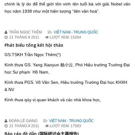
chính là lý do để thế giới tôn vinh tên tuổi bà với giải Nobel văn
học năm 1938 như một hiện tượng “liên văn hoá”.
TRẦN NGỌC THÊM
VIỆT NAM - TRUNG QUỐC
21 THÁNG 9 2011
LƯỢT XEM: 15264
Phát biểu tổng kết hội thảo
GS.TSKH Trần Ngọc Thêm(
*
)
Kính thưa GS. Yang Xiaoyun 杨小云, Phó Hiệu trưởng Trường Đại
học Sư phạm Hồ Nam,
Kính thưa PGS. Võ Văn Sen, Hiệu trưởng Trường Đại học KHXH
& NV
Kính thưa qúy vị quan khách và các nhà khoa học,
ĐOÀN LÊ GIANG
VIỆT NAM - TRUNG QUỐC
21 THÁNG 9 2011
LƯỢT XEM: 17583
Báo cáo đề dẫn (国际研讨会主题报告)