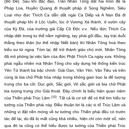
(Bồ Đề). Sau khi đắc đạo, Trần Nhân Tông dắt hai môn đệ là
Pháp Loa, Huyền Quang đi thuyết pháp ở Sùng Nghiêm, Siêu
Loại như đức Thích Ca dẫn dắt ngài Ca Diếp và A Nan Đà đi
thuyết pháp khi ở Lộc Uyển, lúc ở Vương Xá thành, ở vườn cây
của Kỳ Đà, của trưởng giả Cấp Cô Độc v.v.. Nếu đức Thích Ca
nhập diệt trong tư thế nằm nghiêng, tay phải gối đầu, tay trái duỗi
thẳng theo thân (tư thế nhập Niết bàn) thì Nhân Tông hoá theo
kiểu sư tử ngoạ. Tóm lại, để trở thành giáo chủ mới, Nhân Tông
đã mô phỏng lại việc làm của đức Phật Thích Ca ngày xưa. Không
phải ngẫu nhiên mà Nhân Tông cho xây dựng hệ thống kiến trúc
Yên Tử thành ba bậc chính: Giải Oan, Vân Yên, Vân Tiêu và trên
cùng là bia chữ Phật hòa nhập trong không gian bao la để tượng
trưng cho ba cõi: Dục giới, Sắc giới, Vô sắc giới và bia chữ Phật
kia tượng trưng cho Giải thoát. Đây chính là biểu hiện quan niệm
(15)
của Thiền phái Trúc Lâm
. Tất cả là cơ sở để có thể tìm hiểu tư
tưởng của Thiền phái này. Điều thuận lợi là các vị tổ Trúc Lâm và
những vị đặt nền móng về tư tưởng cho Thiền phái đều có trước
tác để lại, dù đã bị mất cũng khá nhiều, hiện chỉ còn một số, nên
qua đó ta cũng có thể hiểu được tư tưởng của Thiền phái Trúc