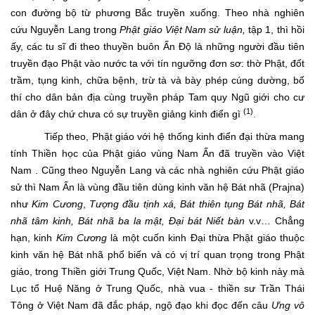
con đường bộ từ phương Bắc truyền xuống. Theo nhà nghiên
cứu Nguyễn Lang trong
Phật giáo Việt Nam sử luận,
tập 1, thì hồi
ấy, các tu sĩ đi theo thuyền buôn Ấn Độ là những người đầu tiên
truyền đạo Phật vào nước ta với tín ngưỡng đơn sơ: thờ Phật, đốt
trầm, tụng kinh, chữa bệnh, trừ tà và bày phép cúng dường, bố
thí cho dân bản địa cùng truyền pháp Tam quy Ngũ giới cho cư
(1)
dân ở đây chứ chưa có sự truyền giảng kinh điển gì
.
Tiếp theo, Phật giáo với hệ thống kinh điển đại thừa mang
tính Thiền học của Phật giáo vùng Nam Ấn đã truyền vào Việt
Nam . Cũng theo Nguyễn Lang và các nhà nghiên cứu Phật giáo
sử thì Nam Ấn là vùng đầu tiên dùng kinh văn hệ Bát nhã (Prajna)
như
Kim Cương
,
Tượng đầu tịnh xá, Bát thiên tụng Bát nhã, Bát
nhã tâm kinh, Bát nhã ba la mật, Đại bát Niết bàn
v.v…
Chẳng
hạn, kinh
Kim Cương
là một cuốn kinh Đại thừa Phật giáo thuộc
kinh văn hệ Bát nhã phổ biến và có vị trí quan trọng trong Phật
giáo, trong Thiền giới Trung Quốc, Việt Nam. Nhờ bộ kinh này mà
Lục tổ Huệ Năng ở Trung Quốc, nhà vua - thiền sư Trần Thái
Tông ở Việt Nam đã đắc pháp, ngộ đạo khi đọc đến câu
Ưng vô