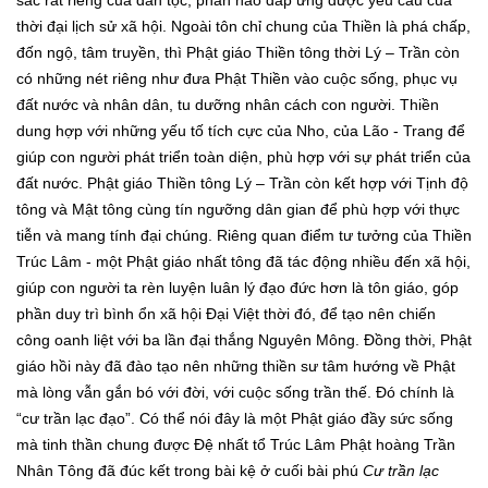
sắc rất riêng của dân tộc, phần nào đáp ứng được yêu cầu của
thời đại lịch sử xã hội. Ngoài tôn chỉ chung của Thiền là phá chấp,
đốn ngộ, tâm truyền, thì Phật giáo Thiền tông thời Lý – Trần còn
có những nét riêng như đưa Phật Thiền vào cuộc sống, phục vụ
đất nước và nhân dân, tu dưỡng nhân cách con người. Thiền
dung hợp với những yếu tố tích cực của Nho, của Lão - Trang để
giúp con người phát triển toàn diện, phù hợp với sự phát triển của
đất nước. Phật giáo Thiền tông Lý – Trần còn kết hợp với Tịnh độ
tông và Mật tông cùng tín ngưỡng dân gian để phù hợp với thực
tiễn và mang tính đại chúng. Riêng quan điểm tư tưởng của Thiền
Trúc Lâm - một Phật giáo nhất tông đã tác động nhiều đến xã hội,
giúp con người ta rèn luyện luân lý đạo đức hơn là tôn giáo, góp
phần duy trì bình ổn xã hội Đại Việt thời đó, để tạo nên chiến
công oanh liệt với ba lần đại thắng Nguyên Mông. Đồng thời, Phật
giáo hồi này đã đào tạo nên những thiền sư tâm hướng về Phật
mà lòng vẫn gắn bó với đời, với cuộc sống trần thế. Đó chính là
“cư trần lạc đạo”. Có thể nói đây là một Phật giáo đầy sức sống
mà tinh thần chung được Đệ nhất tổ Trúc Lâm Phật hoàng Trần
Nhân Tông đã đúc kết trong bài kệ ở cuối bài phú
Cư trần lạc