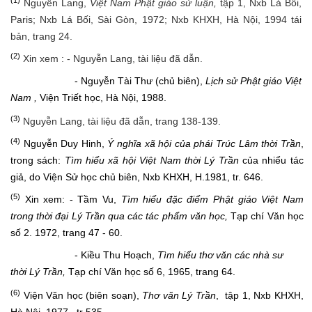
Nguyễn Lang,
Việt Nam Phật giáo sử luận,
tập 1, Nxb Lá Bối,
Paris; Nxb Lá Bối, Sài Gòn, 1972; Nxb KHXH, Hà Nội, 1994 tái
bản, trang 24.
(2)
Xin xem : - Nguyễn Lang, tài liệu đã dẫn.
- Nguyễn Tài Thư (chủ biên),
Lịch sử Phật giáo Việt
Nam ,
Viện Triết học, Hà Nội, 1988.
(3)
Nguyễn Lang, tài liệu đã dẫn, trang 138-139.
(4)
Nguyễn Duy Hinh,
Ý nghĩa xã hội của phái Trúc Lâm thời Trần
,
trong sách:
Tìm hiểu xã hội Việt Nam thời Lý Trần
của nhiểu tác
giả, do Viện Sử học chủ biên, Nxb KHXH, H.1981, tr. 646.
(5)
Xin xem: - Tầm Vu,
Tìm hiểu đặc điểm Phật giáo Việt Nam
trong thời đại Lý Trần qua các tác phẩm văn học,
Tạp chí Văn học
số 2. 1972, trang 47 - 60.
- Kiều Thu Hoạch,
Tìm hiểu thơ văn các nhà sư
thời Lý Trần,
Tạp chí Văn học số 6, 1965, trang 64.
(6)
Viện Văn học (biên soạn),
Thơ văn Lý Trần
, tập 1, Nxb KHXH,