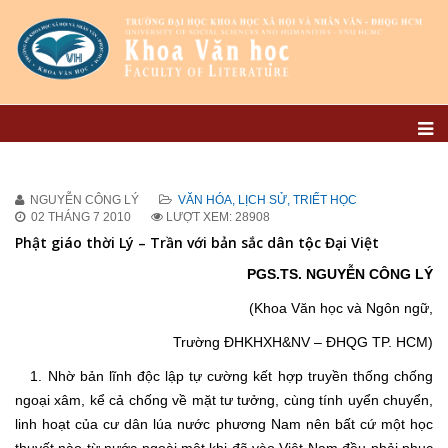
NGUYỄN CÔNG LÝ
VĂN HÓA, LỊCH SỬ, TRIẾT HỌC
02 THÁNG 7 2010
LƯỢT XEM: 28908
Phật giáo thời Lý – Trần với bản sắc dân tộc Đại Việt
PGS.TS. NGUYỄN CÔNG LÝ
(Khoa Văn học và Ngôn ngữ,
Trường ĐHKHXH&NV – ĐHQG TP. HCM)
1. Nhờ bản lĩnh độc lập tự cường kết hợp truyền thống chống
ngoại xâm, kể cả chống về mặt tư tưởng, cùng tính uyển chuyển,
linh hoạt của cư dân lúa nước phương Nam nên bất cứ một học