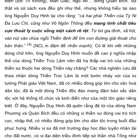
Biện (tức Trí Không), Mãn Giác, Ngộ Ấn… dòng Quán Bích. Sự
thật và sử sách xưa đều ghi như thế, nhưng không hiểu tại sao
ông Nguyễn Duy Hinh lại cho rằng: “
cả hai phái Thiền của Tỳ Ni
Đa Lưu Chi, cũng như Vô Ngôn Thông đều
mang tính chất tiêu
cực thoát ly cuộc sống một cách rõ rệt
: Từ bỏ gia đình, xã hội,
vào núi vào chùa ngồi Thiền định để tìm con đường giải thoát cho
(4)
bản thân.
”
(NCL in đậm để nhấn mạnh). Có lẽ khi viết những
dòng chữ trên, ông Nguyễn Duy Hinh muốn đề cao ý nghĩa nhập
thế của dòng Thiền Trúc Lâm nên đã hạ thấp vai trò của những
thiền sư thuộc hai dòng Thiền này chăng? Các nhà nghiên cứu đã
thừa nhận dòng Thiền Trúc Lâm là một bước nhảy vọt của tư
tưởng Phật giáo Việt Nam, đã có nhiều đóng góp lớn cho văn hoá
dân tộc, đã là một dòng Thiền độc đáo mang đậm bản sắc dân
tộc với hệ thống tổ chức và kinh điển như của một tôn giáo riêng
biệt. Ở đây, Nguyễn Duy Hinh đã quên rằng đệ tử của dòng Nam
Phương và Quán Bích đều có những vị thiền sư đóng vai trò tích
cực, nhập thế, có nhiều đóng góp lớn cho dân tộc trong buổi đầu
phục hưng. Nhiều vị sư đã mở trường dạy học đào luyện nhân tài
cho đất nước, có vị đại diện triều đình tiếp sứ thần nhà Tống như