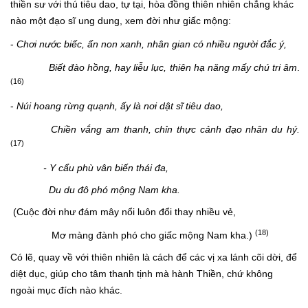
thiền sư với thú tiêu dao, tự tại, hòa đồng thiên nhiên chẳng khác
nào một đạo sĩ ung dung, xem đời như giấc mộng:
-
Chơi nước biếc, ẩn non xanh, nhân gian có nhiều người đắc ý,
Biết đào hồng, hay liễu lục, thiên hạ năng mấy chú tri âm
.
(16)
-
Núi hoang rừng quạnh, ấy là nơi dật sĩ tiêu dao,
Chiền vắng am thanh, chỉn thực cảnh đạo nhân du hý.
(17)
- Y cẩu phù vân biến thái đa,
Du du đô phó mộng Nam kha.
(Cuộc đời như đám mây nổi luôn đổi thay nhiều vẻ,
(18)
Mơ màng đành phó cho giấc mộng Nam kha.)
Có lẽ, quay về với thiên nhiên là cách để các vị xa lánh cõi dời, để
diệt dục, giúp cho tâm thanh tịnh mà hành Thiền, chứ không
ngoài mục đích nào khác.