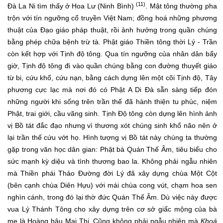
(11)
Đà La Ni tìm thấy ở Hoa Lư (Ninh Bình)
. Mật tông thường pha
trộn với tín ngưỡng cổ truyền Việt Nam; đồng hoá những phương
thuật của Đạo giáo pháp thuật, rồi ảnh hưởng trong quần chúng
bằng phép chữa bệnh trừ tà. Phật giáo Thiền tông thời Lý - Trần
còn kết hợp với Tịnh độ tông. Qua tín ngưỡng của nhân dân bấy
giờ, Tịnh độ tông đi vào quần chúng bằng con đường thuyết giáo
từ bi, cứu khổ, cứu nạn, bằng cách dựng lên một cõi Tịnh độ, Tây
phương cực lạc mà nơi đó có Phật A Di Đà sẵn sàng tiếp đón
những người khi sống trên trần thế đã hành thiện tu phúc, niệm
Phật, trai giới, cầu vãng sinh. Tịnh Độ tông còn dựng lên hình ảnh
vị Bồ tát đắc đạo nhưng vì thương xót chúng sinh khổ não nên ở
lại trần thế cứu vớt họ. Hình tượng vị Bồ tát này chúng ta thường
gặp trong văn học dân gian: Phật bà Quán Thế Âm, tiêu biểu cho
sức mạnh kỳ diệu và tình thương bao la. Không phải ngẫu nhiên
mà Thiền phái Thảo Đường đời Lý đã xây dựng chùa Một Cột
(bên cạnh chùa Diên Hựu) với mái chùa cong vút, chạm hoa sen
nghìn cánh, trong đó lại thờ đức Quán Thế Âm. Dù việc này được
vua Lý Thánh Tông cho xây dựng trên cơ sở giấc mộng của bà
mẹ là Hoàng hậu Mai Thị. Cũng không phải ngẫu nhiên mà
Khoá