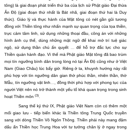
tông) là giai đoạn phát triển thứ ba của lịch sử Phật giáo Đại thừa
Ấn Độ (giai đoạn thứ nhất là Bát nhã, giai đoạn thứ hai là Duy
thức). Giáo lý và thực hành của Mật tông có nét gần gũi tương
đồng với Thiền tông như nhấn mạnh sự quan trọng của tọa thiền,
trực cảm tâm linh, sử dụng những thoại đầu, công án với những
hình ảnh cụ thể, dùng những mật ngữ để khai mở trí tuệ giác
ngộ, sử dụng thần chú ấn quyết … để hỗ trợ đắc lực cho sự
Thiền quán hành đạo. Vì thế mà Phật giáo Mật tông đã bao trùm
mọi tín ngưỡng bình dân trong lòng nó tại Ấn Độ cũng như ở Việt
Nam (Giao Châu) lúc bấy giờ. Riêng ở ta, khuynh hướng này rất
phù hợp với tín ngưỡng dân gian thờ phúc thần, nhiên thần, thờ
Mẫu, tín ngưỡng vật linh…, đồng thời phù hợp với phong tục của
người Việt nên nó trở thành một yếu tố khá quan trọng trong sinh
(3)
hoạt Thiền môn
.
Sang thế kỷ thứ IX, Phật giáo Việt Nam còn có thêm một
mối giao lưu - tiếp biến khác là Thiền tông Trung Quốc truyền
sang với dòng Thiền Vô Ngôn Thông. Thiền phái này mang đậm
dấu ấn Thiền học Trung Hoa với tư tưởng chân lý ở ngay trong