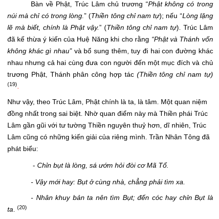
Bàn về Phật, Trúc Lâm chủ trương “
Phật không có trong
núi mà chỉ có trong lòng.
” (
Thiền tông chỉ nam tự
); nếu “
Lòng lặng
lẽ mà biết, chính là Phật vậy.
” (
Thiền tông chỉ nam tự
). Trúc Lâm
đã kế thừa ý kiến của Huệ Năng khi cho rằng
“Phật và Thánh vốn
không khác gì nhau”
và bổ sung thêm, tuy đi hai con đường khác
nhau nhưng cả hai cùng đưa con người đến một mục đích và chủ
trương Phật, Thánh phân công hợp tác
(Thiền tông chỉ nam tự)
(19)
.
Như vậy, theo Trúc Lâm, Phật chính là ta, là tâm. Một quan niệm
đồng nhất trong sai biệt. Nhờ quan điểm này mà Thiền phái Trúc
Lâm gần gũi với tư tường Thiền nguyên thuỷ hơn, dĩ nhiên, Trúc
Lâm cũng có những kiến giải của riêng mình. Trần Nhân Tông đã
phát biểu:
-
Chỉn bụt là lòng, sá ướm hỏi đòi cơ Mã Tổ.
- Vậy mới hay: Bụt ở cùng nhà, chẳng phải tìm xa.
- Nhân khuy bản ta nên tìm Bụt; đến cóc hay chỉn Bụt là
(20)
ta
.