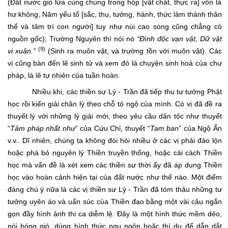
(Đất nước gió lửa cùng chung trong hộp [vật chất, thực ra] vốn là
hư không, Năm yếu tố [sắc, thụ, tưởng, hành, thức làm thành thân
thể và tâm trí con người] tuy như núi cao song cũng chẳng có
nguồn gốc); Trường Nguyên thì nói nó
“Đình độc vạn vật, Dữ vật
(9)
vi xuân.”
(Sinh ra muôn vật, và trường tồn với muôn vật). Các
vị cũng bàn đến lẽ sinh tử và xem đó là chuyện sinh hoá của chư
pháp, là lẽ tự nhiên của tuần hoàn.
Nhiều khi, các thiền sư Lý - Trần đã tiếp thu tư tưởng Phật
học rồi kiến giải chân lý theo chỗ tỏ ngộ của mình. Có vị đã đề ra
thuyết lý với những lý giải mới, theo yêu cầu dân tộc như thuyết
“
Tâm pháp nhất như
” của Cứu Chỉ, thuyết “
Tam ban
” của Ngộ Ấn
v.v.. Dĩ nhiên, chúng ta không đòi hỏi nhiều ở các vị phải đảo lộn
hoặc phá bỏ nguyên lý Thiền truyền thống, hoặc cải cách Thiền
học mà vấn đề là xét xem các thiền sư thời ấy đã áp dụng Thiền
học vào hoàn cảnh hiện tại của đất nước như thế nào. Một điểm
đáng chú ý nữa là các vị thiền sư Lý - Trần đã tóm thâu những tư
tưởng uyên áo và uẩn súc của Thiền đạo bằng một vài câu ngắn
gọn đầy hình ảnh thi ca diễm lệ. Đây là một hình thức mềm dẻo,
nói bóng gió, dùng hình thức ngụ ngôn hoặc thí dụ để dẫn dắt