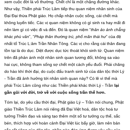
xem cuộc đời là vô thường. Chết chỉ là một chặng đường khác.
Như vậy, Thiền phái Trúc Lâm tiếp thu quan niệm nhân sinh của
Đại Đại thừa Phật giáo. Họ chấp nhận cuộc sống, cái chết mà
không luyến tiếc. Các vị quan niệm không có gì sinh ra hay mất đi
nên làm gì có việc đi và đến. Đó là quan niệm “
thân ảo ảnh chẳng
khác phù vân
”, “
Pháp thân thường trú, phổ mãn thái hư
” của đệ
nhất tổ Trúc L:âm Trần Nhân Tông. Các vị cho rằng cái thân đang
tồn tại là do dục. Diệt được dục tức thoát khỏi sinh tử. Quan niệm
trên đã phản ánh một nhân sinh quan tương đối, không sa vào
hai cực, không tham sống sợ chết một cách yếu đuối. Phải chăng
do hào khí thời đại, do cuộc đấu tranh sinh tử của dân tộc thời Lý
- Trần đã ảnh hưởng tới nhân sinh quan này? Có lẽ vì thế mà
phái Trúc Lâm cũng như các Thiền phái khác thời Lý - Trần
lại
gần gũi với đời, trở về với cuộc sống trần thế hơn.
Tóm lại, do yêu cầu thời đại, Phật giáo Lý – Trần nói chung, Phật
giáo Thiền Trúc Lâm nói riêng đã Đại Việt hoá, dân tộc hoá tư
tưởng Thiền đạo và sáng tạo thêm một số tư tưởng cụ thể, sắc
bén, thích hợp với hoàn cảnh Đại Việt lúc bấy giờ, làm nên bản