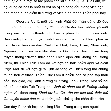
nam
tự
vì qua một số tác phẩm còn lại của ba vị Tổ Trúc Lâm, về
nội dung cơ bản là nhất trí với hai vị có công đầu trong việc đặt
nền móng quan điểm tư tưởng và việc hình thành Thiền phái này.
Khoá hư lục
là một bản kinh Phật đời Trần dùng để đọc
tụng sáu lần trong một ngày đêm, mỗi lần đọc tụng nhằm giữ một
trong sáu căn cho thanh tịnh. Đây là phần thực dụng của kinh.
Bên cạnh phần lý thuyết trình bày quan niệm của Thiền phái về
vấn đề cơ bản của đạo Phật như Phật, Tâm, Thiền, Nhân sinh,
Nguyên nhân của mọi khổ đau và Giải thoát. Nếu Thiền tông
truyền thống thường thực hành Thiền định chứ không chú trọng
Niệm, thì Thiền Trúc Lâm đã kết hợp cả hai:
Thiền định và niệm
Phật
. Một sự kết hợp giữa Tịnh độ tông và Thiền tông mà chúng
tôi đã nêu ở trước. Thiền Trúc Lâm ít nhiều còn có pha tạp màu
sắc Đạo giáo, chịu ảnh hưởng tư tưởng Lão - Trang. Một số bài
kệ, bài thơ của Tuệ Trung như
Sinh tử nhàn nhi dĩ
,
Phóng cuồng
ngâm
vài đoạn trong
Khoá hư lục
,
Cư
trần lạc đạo phú, Đắc thú
lâm tuyền thành đạo ca
là những dẫn chứng cho nhận định trên.
Còn đây là sự kết hợp tư tưởng Lão – Trang trong con người