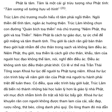
Phật là tâm. Tâm là một cái gì trừu tượng như Phật tính:
(21)
“
Tâm vương vô tướng hựu vô hình
”
.
Trúc Lâm chủ trương muốn hiểu rõ tâm phải ngồi thiền. Ngôi
thiền để tĩnh tâm, ngăn ác hướng thiện. Trúc Lâm không chọn
con đường “Quán bích toạ thiền” mà chủ trương “Niệm Phật, thụ
giới và toạ Thiền”. Niệm Phật là cách tự giáo dục, tự ức chế để
giữ miệng và tâm thanh tịnh. Thụ giới là cách răn giữ bản thân
theo giới luật nhằm để cho thân trong sạch và không làm điều ác.
Niệm Phật, thụ giới, toạ thiền là cách giữ cho thân, khẩu, tâm của
người học đạo không thể làm, nói, nghĩ đến điều ác. Điều ác
không sinh tức điều thiện phát khởi. Có lẽ ví thế mà Trần Thái
Tông soạn
Khoá hư lục
để người tu Phật tụng niệm.
Khoá hư lục
còn trình bày về năm giới răn của Phật mà người tu hành phải
triệt để tuân theo. Có điều, qua việc trình bày giới luật, Trúc Lâm
đã biến nó thành những bài học luân lý hơn là giáo lý nhà Phật,
với mục đích nhằm bình ổn trật xã hội lúc bấy giờ.
Khoá hư lục
khuyên răn con người không được tham lam của cải, sắc đẹp,
rượu nồng, thịt béo, công danh phú quý. Do lòng tham đó mà dẫn