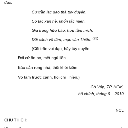
đạo:
Cư trần lạc đạo thả tùy duyên,
Cơ tác xan hề, khốn tắc miên.
Gia trung hữu bảo, hưu tầm mịch,
(25)
Đối cảnh vô tâm, mạc vấn Thiền.
(Cõi trần vui đạo, hãy tùy duyên,
Đói cứ ăn no, mệt ngủ liền.
Báu sẵn rong nhà, thôi khỏi kiếm,
Vô tâm trước cảnh, hỏi chi Thiền,)
Gò Vấp, TP. HCM,
bổ chính, tháng 6 – 2010
NCL
CHÚ THÍCH
:
(1)