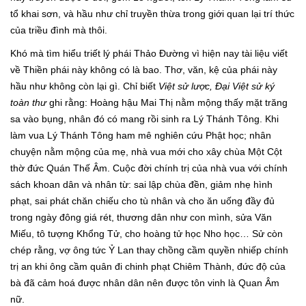
tổ khai sơn, và hầu như chỉ truyền thừa trong giới quan lại trí thức
của triều đình mà thôi.
Khó mà tìm hiểu triết lý phái Thảo Đường vì hiện nay tài liệu viết
về Thiền phái này không có là bao. Thơ, văn, kệ của phái này
hầu như không còn lại gì. Chỉ biết
Việt sử lược, Đại Việt sử ký
toàn thư
ghi rằng: Hoàng hậu Mai Thị nằm mộng thấy mặt trăng
sa vào bụng, nhân đó có mang rồi sinh ra Lý Thánh Tông. Khi
làm vua Lý Thánh Tông ham mê nghiên cứu Phật học; nhân
chuyện nằm mộng của mẹ, nhà vua mới cho xây chùa Một Cột
thờ đức Quán Thế Âm. Cuộc đời chính trị của nhà vua với chính
sách khoan dân và nhân từ: sai lập chùa đền, giảm nhẹ hình
phạt, sai phát chăn chiếu cho tù nhân và cho ăn uống đầy đủ
trong ngày đông giá rét, thương dân như con mình, sửa Văn
Miếu, tô tượng Khổng Tử, cho hoàng tử học Nho học… Sử còn
chép rằng, vợ ông tức Ỷ Lan thay chồng cầm quyền nhiếp chính
trị an khi ông cầm quân đi chinh phạt Chiêm Thành, đức độ của
bà đã cảm hoá được nhân dân nên được tôn vinh là Quan Âm
nữ.