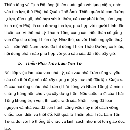
Thiền tông và Tịnh Độ tông (thiền quán gắn với tụng niệm, nhờ
vào tha lực, thờ Phật bà Quán Thế Âm). Thiền quán là con đường
tự lực, đốn ngộ, phù hợp với trí thức, căn cơ phát triển; còn tụng
kinh niệm Phật là con đường tha lực, phù hợp với người bình dân,
ít căn cơ. Vì thế mà Lý Thánh Tông cùng các triều thần cố gắng
vun đắp cho dòng Thiền này. Như thế, so với Thiền nguyên thuỷ
và Thiền Việt Nam trước đó thì dòng Thiền Thảo Đường có khác,
nội dung phần nào phù hợp với yêu cầu của dân tộc bấy giờ.
b.
Thiền Phái Trúc Lâm Yên Tử
Nối tiếp việc làm của vua nhà Lý, các vua nhà Trần cũng vì yêu
cầu của thời đại nên đã xây dựng một ý thức hệ độc lập. Cuộc ra
đi của hai ông cháu nhà Trần (Thái Tông và Nhân Tông) là minh
chứng hùng hồn cho việc xây dựng trên. Nếu cuộc ra đi của Thái
Tông không trọn vẹn, thì cuộc ra đi của Nhân Tông đã toại
nguyện và nhà vua đã tiến hành công việc này một cách vững
chắc, toàn diện và triệt để. Kết quả là Thiền phái Trúc Lâm Tên
Tử ra đời với hệ thống tổ chức và kinh sách như một tôn giáo độc
lập.