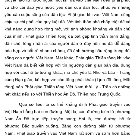
thuyết nào từ nước ngoài một khi đã vào Việt Nam đều phải phục
vụ cho cái đạo yêu nước yêu dân của dân tộc, phục vụ những
yêu cầu cuộc sống của dân tộc. Phật giáo khi vào Việt Nam cũng
chịu sự chi phối của quy luật đó. Với tinh thần phá chấp triệt để và
khả năng dung hợp rộng mở, với tính phóng khoáng và dân chủ
của mình, Phật giáo Thiền tông đã bắt gặp tinh thần bình đẳng,
dân chủ, lòng nhân ái của người dân ở đây nên nó đã dễ dàng
hòa hợp và bắt rễ nhanh chóng, đã ảnh hưởng sâu rộng trong đòi
sống con người Việt Nam. Mặt khác, Phật giáo Thiền tông khi vào
Việt Nam đã biết kết hợp với tín ngưỡng dân gian bản địa, dung
hợp với các hệ tư tưởng khác, mà chủ yếu là Nho và Lão - Trang
cùng Đạo giáo, kết hợp với các tông phái khác (Tịnh độ tông, Mật
tông) nên Phật giáo Thiền tông Việt Nam thời Lý - Trần có những
nét khác nếu so với Thiền học Ấn Độ, Thiền học Trung Quốc.
Qua sử liệu, ta có thể khẳng định Phật giáo truyền vào
Việt Nam bằng hai con đường: Một là, con đường biển từ phương
Nam Ấn Độ trực tiếp truyền sang; Hai là, con đường bộ từ
phương Bắc truyền xuống. Bằng con đường biển từ phương
Nam, Phật giáo truyền vào Việt Nam rất sớm và sớm hơn bằng