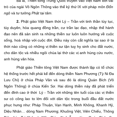
Ba là, Thiền tông Trung Quốc truyền vào Việt Nam bởi vai
trò của ngài Vô Ngôn Thông vào thế kỷ thứ IX với pháp môn
Đốn
ngộ
và tư tưởng
Phật tại tâm.
2.
Phật giáo Việt Nam thời Lý – Trần với tinh thần tùy tục,
tùy duyên, hòa quang đồng trần, cư trần lạc đạo, nhập thế hành
đạo nên đã sản sinh ra những thiền sư luôn luôn hướng về cuộc
sống, hoà nhập với cuộc đời. Điều này còn cắt nghĩa tại sao ở ta
thời nào cũng có những vị thiền sư tận tuỵ hy sinh cho đất nước,
cho dân tộc và nhiều ngôi chùa lại thờ các vị anh hùng cứu nước,
anh hùng văn hóa.
Phật giáo Thiền tông Việt Nam được thành lập có tổ chức
hệ thống trước hết phải kể đến dòng thiền Nam Phương (Tỳ Ni Đa
Lưu Chi) ở chùa Pháp Vân và sau đó là dòng Quán Bích (Vô
Ngôn Thông) ở chùa Kiến Sơ. Hai dòng thiền này đã phát triển
đến đỉnh cao ở thời Lý - Trần với những tên tuổi của các vị thiền
sư có công lao to lớn đối với dân tộc trong buổi đầu đất nước
phục hưng như: Pháp Thuận, Vạn Hạnh, Minh Không, Khanh Hỷ,
Diệu Nhân… dòng Nam Phương; Khuông Việt, Viên Chiếu, Thông