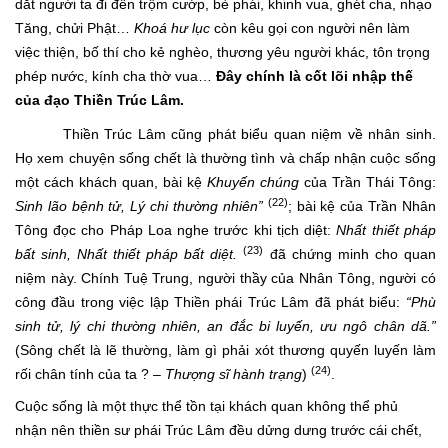
dắt người ta đi đến trộm cướp, bè phái, khinh vua, ghét cha, nhạo
Tăng, chửi Phật…
Khoá hư lục
còn kêu gọi con người nên làm
việc thiện, bố thí cho kẻ nghèo, thương yêu người khác, tôn trọng
phép nước, kính cha thờ vua…
Đây chính là cốt lõi nhập thế
của đạo Thiền Trúc Lâm.
Thiền Trúc Lâm cũng phát biểu quan niệm về nhân sinh.
Họ xem chuyện sống chết là thường tình và chấp nhận cuộc sống
một cách khách quan, bài kệ
Khuyến chúng
của Trần Thái Tông:
(22)
Sinh lão bệnh tử, Lý chi thường nhiên”
; bài kệ của Trần Nhân
Tông đọc cho Pháp Loa nghe trước khi tịch diệt:
Nhất thiết pháp
(23)
bất sinh, Nhất thiết pháp bất diệt.
đã chứng minh cho quan
niệm này. Chính Tuệ Trung, người thầy của Nhân Tông, người có
công đầu trong việc lập Thiền phái Trúc Lâm đã phát biểu:
“Phù
sinh tử, lý chi thường nhiên, an đắc bi luyến, ưu ngô chân dã.”
(Sông chết là lẽ thường, làm gì phải xót thương quyến luyến làm
(24)
rối chân tính của ta ? –
Thượng sĩ hành trạng
)
.
Cuộc sống là một thực thể tồn tại khách quan không thể phủ
nhận nên thiền sư phái Trúc Lâm đều dửng dưng trước cái chết,