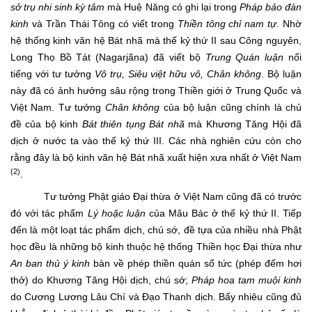
sở trụ nhi sinh kỳ tâm
mà Huệ Năng có ghi lại trong
Pháp bảo đàn
kinh
và Trần Thái Tông có viết trong
Thiền tông chỉ nam tự
. Nhờ
hệ thống kinh văn hệ Bát nhã mà thế kỷ thứ II sau Công nguyên,
Long Thọ Bồ Tát (Nagarjãna) đã viết bộ
Trung Quán luận
nổi
tiếng với tư tưởng
Vô trụ, Siêu việt hữu vô, Chân không
. Bộ luận
này đã có ảnh hưởng sâu rộng trong Thiền giới ở Trung Quốc và
Việt Nam. Tư tưởng
Chân không
của bộ luận cũng chính là chủ
đề của bộ kinh
Bát thiên tụng Bát nhã
mà Khương Tăng Hội đã
dịch ở nước ta vào thế kỷ thứ III. Các nhà nghiên cứu còn cho
rằng đây là bộ kinh văn hệ Bát nhã xuất hiện xưa nhất ở Việt Nam
(2)
.
Tư tưởng Phật giáo Đại thừa ở Việt Nam cũng đã có trước
đó với tác phẩm
Lý
hoặc
luận
của Mâu Bác ở thế kỷ thứ II. Tiếp
đến là một loạt tác phẩm dịch, chú sớ, đề tựa của nhiều nhà Phật
học đều là những bộ kinh thuộc hệ thống Thiền học Đại thừa như
An ban thủ ý kinh
bàn về phép thiền quán sổ tức (phép đếm hơi
thở) do Khương Tăng Hội dịch, chú sớ;
Pháp hoa tam muội kinh
do Cương Lương Lâu Chí và Đạo Thanh dịch. Bấy nhiêu cũng đủ