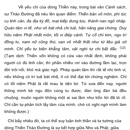
Về yếu chỉ của dòng Thiền này, trong bài văn
Cảnh sách
,
sư Thảo Đường đã nêu lên quan điểm:
Thiền bản vô môn, phi túc
cụ linh căn, đa địa kỳ đồ, mạt kiếp dung lưu, thành nan ngộ nhập.
Quán tâm vi tế, như vô bát nhã chi tuệ, hãn năng giai chứng. Duy
hữu niệm Phật nhất môn, tối vi điệp cảnh. Tự cổ chí kim, ngu trí
đồng tu, nam nữ cộng thú, vạn vô nhất thất như tứ liệu giả sở
(12)
minh. Chỉ yếu tự biện khẳng tâm, vật nghi tự chi bất đắc.
(Tạm dịch:
Thiền vốn không có cửa vào nhất định, không phải
người có đủ linh căn, thì phần nhiều rơi vào đường lầm lạc, trọn
đời trôi nổi, khó mà giác ngộ. Phép quán tâm thì rất tế nhị tinh vi,
nếu không có trí tuệ bát nhã, ít có thể đạt tới chứng nghiệm. Chỉ
có lối niệm Phật là rất mau lẹ tiện lợi. Từ xưa đến nay, người
thông minh kẻ ngu độn cùng tu được, đàn ông đàn bà đều
chuộng, muôn người không một ai sai lầm như bốn lời đã tỏ rõ.
Chỉ cần tự phân tích lấy tâm của mình, chớ có nghi ngờ mình làm
không được.)
Chỉ bấy nhiêu đó, ta có thể suy luận tinh thần và tư tường của
dòng Thiền Thảo Đường là sự kết hợp giữa Nho và Phật, giữa