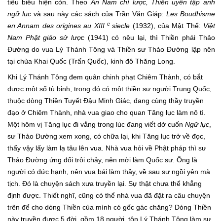
tiêu biểu hiện còn. Theo
An Nam chí lược, Thiền uyển tập anh
ngữ lục
và sau này các sách của Trần Văn Giáp:
Les Boudhisme
e
en Annam des origines au XIII
siecle
(1932)
, của Mật Thể:
Việt
Nam Phật giáo sử lược
(1941) có nêu lại, thì Thiền phái Thảo
Đường do vua Lý Thánh Tông và Thiền sư Thảo Đường lập nên
tại chùa Khai Quốc (Trấn Quốc), kinh đô Thăng Long.
Khi Lý Thánh Tông đem quân chinh phạt Chiêm Thành, có bắt
được một số tù binh, trong đó có một thiền sư người Trung Quốc,
thuộc dòng Thiền Tuyết Đậu Minh Giác, đang cùng thầy truyền
đạo ở Chiêm Thành, nhà vua giao cho quan Tăng lục làm nô tì.
Một hôm vị Tăng lục đi vắng trong lúc đang viết dở cuốn
Ngữ lục
,
sư Thảo Đường xem xong, có chữa lại, khi Tăng lục trở về đọc,
thấy vậy lấy làm lạ tâu lên vua. Nhà vua hỏi về Phật pháp thì sư
Thảo Đường ứng đối trôi chảy, nên mời làm Quốc sư. Ông là
người có đức hạnh, nên vua bái làm thầy, về sau sư ngồi yên mà
tịch. Đó là chuyện sách xưa truyền lại. Sự thật chưa thể khẳng
định được. Thiết nghĩ, cũng có thể nhà vua đã đặt ra câu chuyện
trên để cho dòng Thiền của mình có gốc gác chăng? Dòng Thiền
này truyền được 5 đời, gồm 18 người, tôn Lý Thánh Tông làm sư