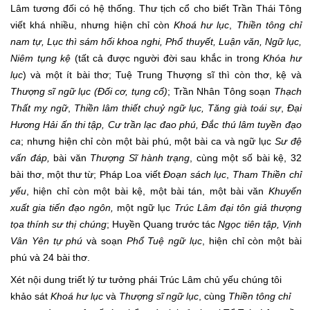
Lâm tương đối có hệ thống. Thư tịch cổ cho biết Trần Thái Tông
viết khá nhiều, nhưng hiện chỉ còn
Khoá hư lục
,
Thiền tông chỉ
nam tự, Lục thì sám hối khoa nghi, Phổ thuyết, Luận văn, Ngữ lục,
Niêm tụng kệ
(tất cả được người đời sau khắc in trong
Khóa hư
lục
)
và một ít bài thơ; Tuệ Trung Thượng sĩ thì còn thơ, kệ và
Thượng sĩ ngữ lục (Đối cơ, tụng cổ)
; Trần Nhân Tông soạn
Thạch
Thất mỵ ngữ
,
Thiền
lâm thiết chuỷ ngữ lục, Tăng già toái sự
,
Đại
Hương Hải ấn thi tập, Cư trần lạc đao phú, Đắc thú lâm tuyền đạo
ca
; nhưng hiện chỉ còn một bài phú, một bài ca và ngữ lục
Sư đệ
vấn đáp,
bài văn
Thượng Sĩ hành trạng
, cùng một số bài kệ, 32
bài thơ, một thư từ; Pháp Loa viết
Đoạn sách lục
,
Tham Thiền chỉ
yếu
, hiện chỉ còn một bài kệ, một bài tán, một bài văn
Khuyến
xuất gia tiến đạo ngôn,
một ngữ lục
Trúc Lâm đại tôn giả thượng
tọa thính sư thị chúng
; Huyền Quang trước tác
Ngọc tiên tập, Vịnh
Vân Yên tự phú
và soạn
Phổ Tuệ ngữ lục
, hiện chỉ còn một bài
phú và 24 bài thơ.
Xét nội dung triết lý tư tưởng phái Trúc Lâm chủ yếu chúng tôi
khảo sát
Khoá
hư lục
và
Thượng sĩ ngữ lục
, cùng
Thiền tông chỉ