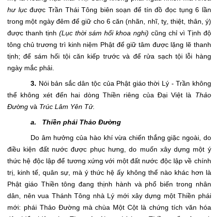
hư lục
được Trần Thái Tông biên soạn để tín đồ đọc tụng 6 lần
trong một ngày đêm để giữ cho 6 căn (nhãn, nhĩ, tỵ, thiệt, thân, ý)
được thanh tịnh
(Lục thời sám hối khoa nghi)
cũng chỉ vì Tịnh độ
tông chủ trương trì kinh niệm Phật để giữ tâm được lặng lẽ thanh
tịnh; để sám hối tội căn kiếp trước và để rửa sạch tội lỗi hàng
ngày mắc phải.
3.
Nói bản sắc dân tộc của Phật giáo thời Lý - Trần không
thể không xét đến hai dòng Thiền riêng của Đại Việt là
Thảo
Đường
và
Trúc Lâm Yên Tử.
a.
Thiền phái Thảo Đường
Do âm hưởng của hào khí vừa chiến thắng giặc ngoài, do
điều kiện đất nước được phục hưng, do muốn xây dựng một ý
thức hệ độc lập để tương xứng với một đất nước độc lập về chính
trị, kinh tế, quân sự, mà ý thức hệ ấy không thể nào khác hơn là
Phật giáo Thiền tông đang thịnh hành và phổ biến trong nhân
dân, nên vua Thánh Tông nhà Lý mới xây dựng một Thiền phái
mới: phái Thảo Đường mà chùa Một Cột là chứng tích văn hóa