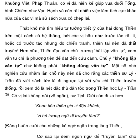
Khuông Việt, Pháp Thuận, có vị đã hiến kế giúp vua đuổi Tống,
bình Chiêm như Vạn Hạnh và còn rất nhiều việc làm tích cực khác
nữa của các vị mà sử sách xưa có chép lại.
Thật khó mà tìm hiểu tư tưởng triết lý của hai dòng Thiền
trên một cách có hệ thống, bởi các vị hầu như trước tác rất ít,
hoặc có trước tác nhưng do chiến tranh, thiên tai nên đã thất
truyền! Hơn nữa, Thiền đạo vốn chủ trương “bất lập văn tự”, xem
văn tự chỉ là phương tiện để đạt đến cứu cánh. Chú ý
“không lập
văn tự”
chứ không phải
“không dùng văn tự”
. Một số nhà
nghiên cứu nhầm lẫn chỗ này nên đã cho rằng các thiền sư Lý -
Trần đã viết sách tức là đi ngược lại với yếu chỉ Thiền truyền
thống, rồi xem đó là nét đặc thù dân tộc trong Thiền học Lý - Trần
(5)
.
Có vị lại không nói (vô ngôn), sư Tịnh Giới còn đi xa hơn:
“Khan tiếu thiền gia si độn khách,
Vi hà tương ngữ dĩ truyền tâm?”
(Đáng buồn cười cho những kẻ ngớ ngẩn trong làng Thiền,
Cớ sao lại đem ngôn ngữ để “truyền tâm” cho