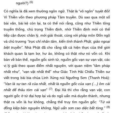
(6)
người?)
Có nghĩa là đã xem thường ngôn ngữ. Thật là “vô ngôn” tuyệt đối!
Vì Thiền vốn theo phương pháp Tâm truyền. Dù sao qua một số
bài văn, bài kệ còn lại, ta có thể nói rằng, cũng như Thiền tông
truyền thống, chú trọng Thiền định, nhờ Thiền định mới có thể
tiếp cận được chân lý, mới giải thoát, cùng với pháp môn Đốn ngộ
và chủ trương
“trực chỉ nhân tâm, kiến tính thành Phật, giáo ngoại
biệt truyền”
. Nhà Phật đã cho rằng tất cả hiện thực của thế giới
khách quan là tạm bợ, hư ảo, không có thật như nó vốn có. Khi
bàn về bản thể, nguồn gốc sinh tử, nguồn gốc vạn sự vạn vật, các
vị lý giải theo quan điểm nhất nguyên, với quan niệm “tâm pháp
nhất như”, “vạn vật nhất thể” như Giác Tính Hải Chiếu Thiền sư
viết trong bài bia chùa Linh Xứng núi Ngưỡng Sơn (Thanh Hoá):
“
Vạn là sự tan rã của nhất, nhất là nguồn gốc của vạn (…) ôm cái
(7)
nhất để thâu tóm cái vạn
”
. Đại Xả thì cho rằng vạn vật, con
người gốc ở tứ đại hợp lại và do ngũ uẩn mà duyên thành, nhưng
thật ra vốn là hư không, chẳng thể truy tìm nguồn gốc:
“Tứ xà
(8)
đồng kiệp bản nguyên không, Ngũ uẩn sơn cao diệc bất tòng.”