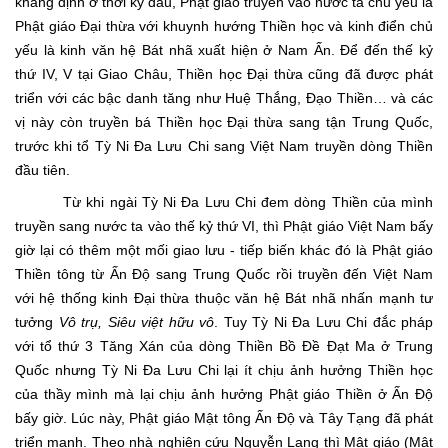
khẳng định ở thời kỳ đầu, Phật giáo truyền vào nước ta chủ yếu là
Phật giáo Đại thừa với khuynh hướng Thiền học và kinh điển chủ
yếu là kinh văn hệ Bát nhã xuất hiện ở Nam Ấn. Để đến thế kỷ
thứ IV, V tại Giao Châu, Thiền học Đại thừa cũng đã được phát
triển với các bậc danh tăng như Huệ Thắng, Đạo Thiền… và các
vị này còn truyền bá Thiền học Đại thừa sang tận Trung Quốc,
trước khi tổ Tỳ Ni Đa Lưu Chi sang Việt Nam truyền dòng Thiền
đầu tiên.
Từ khi ngài Tỳ Ni Đa Lưu Chi đem dòng Thiền của mình
truyền sang nước ta vào thế kỷ thứ VI, thì Phật giáo Việt Nam bấy
giờ lại có thêm một mối giao lưu - tiếp biến khác đó là Phật giáo
Thiền tông từ Ấn Độ sang Trung Quốc rồi truyền đến Việt Nam
với hệ thống kinh Đại thừa thuộc văn hệ Bát nhã nhấn mạnh tư
tưởng
Vô trụ, Siêu việt hữu vô
. Tuy Tỳ Ni Đa Lưu Chi đắc pháp
với tổ thứ 3 Tăng Xán của dòng Thiền Bồ Đề Đạt Ma ở Trung
Quốc nhưng Tỳ Ni Đa Lưu Chi lại ít chịu ảnh hưởng Thiền học
của thầy mình mà lại chịu ảnh hưởng Phật giáo Thiền ở Ấn Độ
bấy giờ. Lúc này, Phật giáo Mật tông Ấn Độ và Tây Tạng đã phát
triển mạnh. Theo nhà nghiên cứu Nguyễn Lang thì Mật giáo (Mật