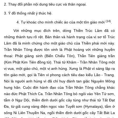
2. Thay đổi phần nội dung tiêu cực và thân ngoại.
3. Ý đồ thống nhất ý thức hệ.
(14)
4. Tự khoác cho mình chiếc áo của một tôn giáo mới
.
Với những mục đích trên, dòng Thiền Trúc Lâm đã có
những thành tựu rõ rệt. Bản thân và hành trạng của vị sơ tổ Trúc
Lâm đã là minh chứng cho một giáo chủ của Thiền phái mới này.
Trần Nhân Tông được tôn vinh là Phật hoàng với những huyền
thoại: Phật giáng sinh (Biến Chiếu Tôn), Thần Tiên giáng trần
(Kim Phật Kim Tiên đồng tử). Thái tử Khâm - Trần Nhân Tông một
vị vua, một giáo chủ, một vị anh hùng. Xưng là Phật vì sáng lập ra
tôn giáo mới, gọi là Tiên vì phong cách tiêu dao kiểu Lão - Trang.
Nói là người anh hùng vì đã chỉ huy đánh tan giặc Nguyên Mông
hung hãn. Cuộc đời hành đạo của Trần Nhân Tông chẳng khác
nào đức Phật Thích Ca. Trần Nhân Tông bỏ ngôi vào Yên Tử sơn,
tắm ở Ngự Dội, thiền định dưới gốc cây tùng như thái tử Tất Đạt
Đa, từ giã cung vàng điện ngọc vào Tuyết sơn (Hymalaya), tắm ở
sông Ni Liên Thuyền Na, ngồi thiền định dưới gốc cây Tất Bát La