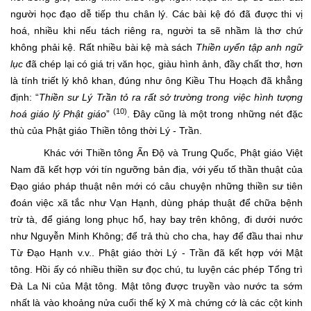
người học đạo dễ tiếp thu chân lý. Các bài kệ đó đã được thi vị
hoá, nhiều khi nếu tách riêng ra, người ta sẽ nhầm là thơ chứ
không phải kệ. Rất nhiều bài kệ mà sách
Thiền uyển tập anh ngữ
lục
đã chép lại có giá trị văn học, giàu hình ảnh, đầy chất thơ, hơn
là tính triết lý khô khan, đúng như ông Kiều Thu Hoạch đã khẳng
định: “
Thiền sư Lý Trần tỏ ra rất sở trường trong việc hình tượng
(10)
hoá giáo lý Phật giáo
”
. Đây cũng là một trong những nét đặc
thù của Phật giáo Thiền tông thời Lý - Trần.
Khác với Thiền tông Ấn Độ và Trung Quốc, Phật giáo Việt
Nam đã kết hợp với tín ngưỡng bản địa, với yếu tố thần thuật của
Đạo giáo pháp thuật nên mới có câu chuyện những thiền sư tiên
đoán việc xã tắc như Vạn Hạnh, dùng pháp thuật để chữa bệnh
trừ tà, để giáng long phục hổ, hay bay trên không, đi dưới nước
như Nguyễn Minh Không; để trả thù cho cha, hay để đầu thai như
Từ Đạo Hạnh v.v.. Phật giáo thời Lý - Trần đã kết hợp với Mật
tông. Hồi ấy có nhiều thiền sư đọc chú, tu luyện các phép Tổng trì
Đà La Ni của Mật tông. Mật tông được truyền vào nước ta sớm
nhất là vào khoảng nửa cuối thế kỷ X mà chứng cớ là các cột kinh