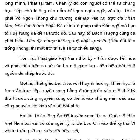
lòng mình, Phật tại tâm. Chân lý đó con người có thể tu chứng
trực tiếp, chứ không cần nắm bắt qua ngôn ngữ, văn tự. Thiền
phái Vô Ngôn Thông chủ trương
bất lập văn tự,
trực chỉ nhân
tâm, kiến tính thành Phật.
Đó chính là pháp môn Đốn ngộ mà Lục
tổ Huệ Năng đã đề ra trước đó. Sau này, tổ Bách Trượng cũng đã
phát biểu:
Tâm địa nhược không, tuệ nhật tự chiếu
(Nếu đất tâm
trống không, thì mặt trời trí tuệ sẽ tự chiếu sáng).
Tóm lại, Phật giáo Việt Nam thời Lý - Trần được kế thừa
và phát triển trên cơ sở của ba mối giao lưu - tiếp biến bởi có 3
nguồn du nhập trước đó:
Một là, Phật giáo Đại thừa với khuynh hướng Thiền học từ
Nam Ấn trực tiếp truyền sang bằng đường biển vào cuối thế kỷ
thứ I trước công nguyên, cũng có thể là vào những năm đầu sau
công nguyên với kinh văn hệ Bát nhã;
Hai là, Thiền tông Ấn Độ truyền sang Trung Quốc rồi đến
Việt Nam bởi vai trò của ngài Tỳ Ni Đa Lưu Chi vào thế kỷ thứ VI
với tư tưởng
vô trụ, siêu việt hữu - vô;