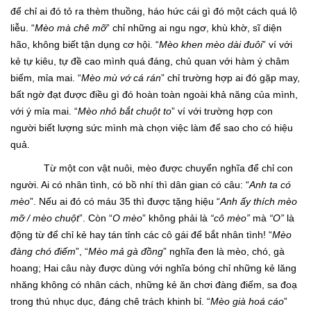
để chỉ ai đó tỏ ra thèm thuồng, háo hức cái gì đó một cách quá lộ
liễu. “
Mèo mà chê mỡ
” chỉ những ai ngu ngơ, khù khờ, sĩ diện
hão, không biết tận dụng cơ hội. “
Mèo khen mèo dài đuôi
” ví với
kẻ tự kiêu, tự đề cao mình quá đáng, chủ quan với hàm ý châm
biếm, mỉa mai. “
Mèo mù vớ cá rán
” chỉ trường hợp ai đó gặp may,
bất ngờ đạt được điều gì đó hoàn toàn ngoài khả năng của mình,
với ý mỉa mai. “
Mèo nhỏ bắt chuột to
” ví với trường hợp con
người biết lượng sức mình mà chọn việc làm để sao cho có hiệu
quả.
Từ một con vật nuôi, mèo được chuyển nghĩa để chỉ con
người. Ai có nhân tình, có bồ nhí thì dân gian có câu: “
Anh ta có
mèo
”. Nếu ai đó có máu 35 thì được tặng hiệu “
Anh ấy thích mèo
mỡ / mèo chuột
”. Còn “
O mèo
” không phải là
“cô mèo”
mà
“O”
là
động từ để chỉ kẻ hay tán tỉnh các cô gái để bắt nhân tình! “
Mèo
đàng chó điếm
”, “
Mèo mả gà đồng
” nghĩa đen là mèo, chó, gà
hoang; Hai câu này được dùng với nghĩa bóng chỉ những kẻ lăng
nhăng không có nhân cách, những kẻ ăn chơi đàng điếm, sa đoạ
trong thú nhục dục, đáng chê trách khinh bỉ. “
Mèo già hoá cáo
”