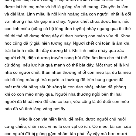
được lai bởi mẹ mèo và bố là giống rắn hổ mang! Chuyện lạ lắm
và dài lắm. Linh miêu là nỗi kinh hoàng của con người, nhất là đối
với những nhà khi gặp ma chay. Người chết chưa được liệm, nếu
con linh miêu (cũng có bộ lông đen tuyền) nhảy ngang qua thi thể
thì thi thể sẽ dựng đứng dậy đi theo hướng con mèo vừa đi. Khoa
học cũng đã lý giải hiện tượng này. Người chết chỉ toàn là âm khí,
trái lại linh miêu thì đầy dương khí. Khi linh miêu nhảy qua xác
người chết, điện dương truyền sang hút điện âm làm cho thi thể
cử động, nếu lực hút quá mạnh có thể bật dậy. Một thực tế là khi
nhà có người chết, thân nhân thường nhốt con mèo lại, dù là mèo
có bộ lông màu gì. Và người ta thường để trên bụng người đã
mất một vật bằng sắt (thường là con dao nhỏ), nhằm đề phòng
khi có con mèo nhảy qua. Người nhà thường ngồi bên thi hài
người đã khuất vừa để cho có bạn, vừa cũng là để đuổi con mèo
nào đó vô tình lảng vảng nơi ấy.
Mèo là con vật hiền lành, dễ mến, được người chủ nuôi
cưng chiều, chăm sóc vì nó là con vật có ích. Có mèo, tài sản của
con người đỡ bị giống gặm nhấm tàn phá. Ấy vậy mà hơn mươi