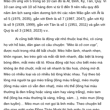
Mão chỉ ứng với 5 trong số 10 can đó là Ất, Đinh, Kỷ, Tân, Quý. Vì
10 can ứng với 10 số hàng đơn vị từ 0 đến 9 nên nếu quy đổi
năm âm lịch sang năm dương lịch thì các năm Mão gắn với Ất là
số 5 (1975, 2035), gắn với Đinh là số 7 (1987, 2047), gắn với Kỷ
là số 9 (1939, 1999), gắn với Tân là số 1 (1951, 2011) và gắn với
Quý là số 3 (1963, 2023) v.v..
Ai cũng biết Mèo là động vật nhỏ thuộc loại thú, có cùng
họ với hổ báo, dân gian có câu chuyện:
“Mèo là cô con cọp”
,
được nuôi trong nhà để bắt chuột. Mèo hiền lành, nhanh nhẹn,
khôn ngoan, leo trèo giỏi và mắt rất tinh nhanh, đặc biệt là trong
bóng đêm, mắt mèo rất tỏ. Khoa động vật học cho biết mèo mà
không ăn thịt chuột, mắt nó sẽ nhanh bị lão hoá, chóng mờ đi.
Mèo có nhiều loại và có nhiều bộ lông khác nhau. Tuỳ theo bộ
lông mà người ta gọi mèo trắng (lông màu trắng), mèo mướp
(lông màu xám có vằn đen nhạt), mèo nhị thể (lông hai màu
thường là đen trắng hoặc vàng xám hay vàng trắng), mèo tam
thể (lông ba màu thường là vàng, trắng, xám…), mèo mun (lông
đen tuyền)… Mèo mun có nơi gọi là linh miêu. Theo chuyện kể
dân gian miệt vườn Đồng Tháp Mười thì linh miêu là con mèo