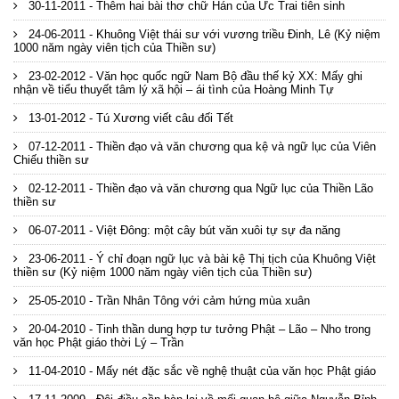
30-11-2011 - Thêm hai bài thơ chữ Hán của Ưc Trai tiên sinh
24-06-2011 - Khuông Việt thái sư với vương triều Đinh, Lê (Kỷ niệm
1000 năm ngày viên tịch của Thiền sư)
23-02-2012 - Văn học quốc ngữ Nam Bộ đầu thế kỷ XX: Mấy ghi
nhận về tiểu thuyết tâm lý xã hội – ái tình của Hoàng Minh Tự
13-01-2012 - Tú Xương viết câu đối Tết
07-12-2011 - Thiền đạo và văn chương qua kệ và ngữ lục của Viên
Chiếu thiền sư
02-12-2011 - Thiền đạo và văn chương qua Ngữ lục của Thiền Lão
thiền sư
06-07-2011 - Việt Đông: một cây bút văn xuôi tự sự đa năng
23-06-2011 - Ý chỉ đoạn ngữ lục và bài kệ Thị tịch của Khuông Việt
thiền sư (Kỷ niệm 1000 năm ngày viên tịch của Thiền sư)
25-05-2010 - Trần Nhân Tông với cảm hứng mùa xuân
20-04-2010 - Tinh thần dung hợp tư tưởng Phật – Lão – Nho trong
văn học Phật giáo thời Lý – Trần
11-04-2010 - Mấy nét đặc sắc về nghệ thuật của văn học Phật giáo