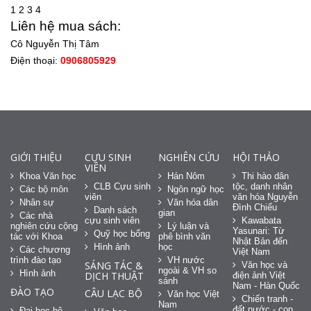
1
2
3
4
Liên hệ mua sách:
Cô Nguyễn Thị Tâm
Điện thoại:
0906805929
GIỚI THIỆU
CỰU SINH
NGHIÊN CỨU
HỘI THẢO
VIÊN
Khoa Văn học
Hán Nôm
Thi hào dân
CLB Cựu sinh
tộc, danh nhân
Các bộ môn
Ngôn ngữ học
viên
văn hóa Nguyễn
Nhân sự
Văn hóa dân
Đình Chiểu
Danh sách
gian
Các nhà
cựu sinh viên
Kawabata
nghiên cứu cộng
Lý luận và
Yasunari: Từ
Quỹ học bổng
tác với Khoa
phê bình văn
Nhật Bản đến
Hình ảnh
học
Các chương
Việt Nam
trình đào tạo
VH nước
SÁNG TÁC &
Văn học và
ngoài & VH so
Hình ảnh
DỊCH THUẬT
điện ảnh Việt
sánh
Nam - Hàn Quốc
ĐÀO TẠO
CÂU LẠC BỘ
Văn học Việt
Chiến tranh -
Nam
đất nước - con
Đại học hệ