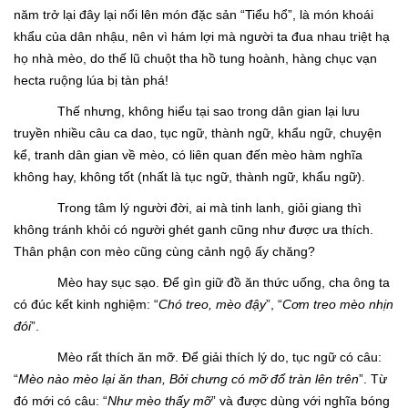
năm trở lại đây lại nổi lên món đặc sản “Tiểu hổ”, là món khoái
khẩu của dân nhậu, nên vì hám lợi mà người ta đua nhau triệt hạ
họ nhà mèo, do thế lũ chuột tha hồ tung hoành, hàng chục vạn
hecta ruộng lúa bị tàn phá!
Thế nhưng, không hiểu tại sao trong dân gian lại lưu
truyền nhiều câu ca dao, tục ngữ, thành ngữ, khẩu ngữ, chuyện
kể, tranh dân gian về mèo, có liên quan đến mèo hàm nghĩa
không hay, không tốt (nhất là tục ngữ, thành ngữ, khẩu ngữ).
Trong tâm lý người đời, ai mà tinh lanh, giỏi giang thì
không tránh khỏi có người ghét ganh cũng như được ưa thích.
Thân phận con mèo cũng cùng cảnh ngộ ấy chăng?
Mèo hay sục sạo. Để gìn giữ đồ ăn thức uống, cha ông ta
có đúc kết kinh nghiệm: “
Chó treo, mèo đậy
”, “
Cơm treo mèo nhịn
đói
”.
Mèo rất thích ăn mỡ. Để giải thích lý do, tục ngữ có câu:
“
Mèo nào mèo lại ăn than, Bởi chưng có mỡ đổ tràn lên trên
”. Từ
đó mới có câu: “
Như mèo thấy mỡ
” và được dùng với nghĩa bóng