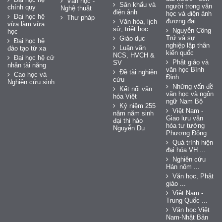
Văn học -
Sân khấu và
người trong văn
chính quy
Nghệ thuật
điện ảnh
học và điện ảnh
Đại học hệ
Thư pháp
đương đại
Văn hóa, lịch
vừa làm vừa
sử, triết học
Nguyễn Công
học
Trứ và sự
Giáo dục
Đại học hệ
nghiệp lập thân
Luận văn
đào tạo từ xa
kiến quốc
NCS, HVCH &
Đại học hệ cử
Phật giáo và
SV
nhân tài năng
văn học Bình
Đề tài nghiên
Cao học và
Định
cứu
Nghiên cứu sinh
Những vấn đề
Kết nối văn
văn học và ngôn
hóa Việt
ngữ Nam Bộ
Kỷ niệm 255
Việt Nam -
năm năm sinh
Giao lưu văn
đại thi hào
hóa tư tưởng
Nguyễn Du
Phương Đông
Quá trình hiện
đại hóa VH ...
Nghiên cứu
Hán nôm ...
Văn học, Phật
giáo ...
Việt Nam -
Trung Quốc ...
Văn học Việt
Nam-Nhật Bản