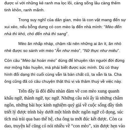
được ví với những kẻ ranh ma lọc lõi, càng sống lâu càng thêm
tinh khôn, ranh mãnh.
Trong suy nghĩ của dân gian, mèo là con vật mang đến sự
xui xẻo, nếu bỗng dưng có con mèo lạ đến nhà mình: “
Mèo đến
nhà thì khó, chó đến nhà thì sang
”.
Mèo ăn nhấp nháp, chậm rãi nên những ai ăn ít, ăn nhỏ
nhẻ được so sánh với mèo “
Ăn như mèo
”, “
Nữ thực như miêu
”.
Còn câu “
Mèo lại hoàn mèo
” dùng để khuyên răn người đời đừng
mơ mộng hão huyền, mà phải biết được sức mình. Dù có thay
hình đổi dạng thì cuối cùng vẫn là bản chất cũ, ta vẫn là ta. Cha
ông cũng đã có câu chuyện thật thú vị và thâm thuý về việc này.
Trên đây là đôi điều nhàn đàm về con mèo xung quanh
khẩu ngữ, thành ngữ, tục ngữ. Những câu nói ấy là những châm
ngôn, những bài học kinh nghiệm quý giá về cuộc sống đầy tính
triết lý được trình bày dưới một hình thức ngôn ngữ cô đọng, súc
tích mà trải qua bao thế hệ, cha ông ta mới đúc kết được. Còn ca
dao, truyện kể cũng có nói nhiều về “con mèo”, xin được hẹn vào