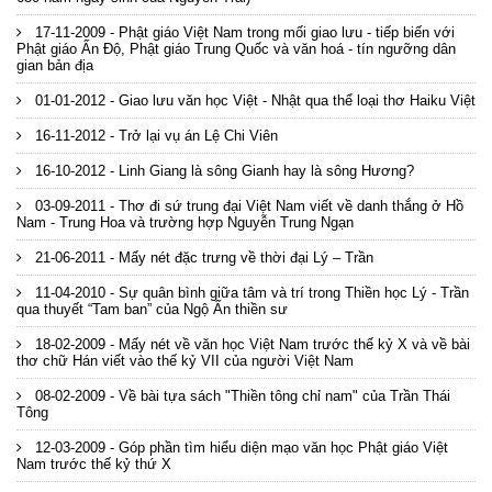
17-11-2009 - Phật giáo Việt Nam trong mối giao lưu - tiếp biến với
Phật giáo Ấn Độ, Phật giáo Trung Quốc và văn hoá - tín ngưỡng dân
gian bản địa
01-01-2012 - Giao lưu văn học Việt - Nhật qua thể loại thơ Haiku Việt
16-11-2012 - Trở lại vụ án Lệ Chi Viên
16-10-2012 - Linh Giang là sông Gianh hay là sông Hương?
03-09-2011 - Thơ đi sứ trung đại Việt Nam viết về danh thắng ở Hồ
Nam - Trung Hoa và trường hợp Nguyễn Trung Ngạn
21-06-2011 - Mấy nét đặc trưng về thời đại Lý – Trần
11-04-2010 - Sự quân bình giữa tâm và trí trong Thiền học Lý - Trần
qua thuyết “Tam ban” của Ngộ Ấn thiền sư
18-02-2009 - Mấy nét về văn học Việt Nam trước thế kỷ X và về bài
thơ chữ Hán viết vào thế kỷ VII của người Việt Nam
08-02-2009 - Về bài tựa sách "Thiền tông chỉ nam" của Trần Thái
Tông
12-03-2009 - Góp phần tìm hiểu diện mạo văn học Phật giáo Việt
Nam trước thế kỷ thứ X