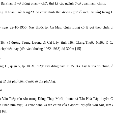
 Bà Phán là vợ thông phán – chức thư ký các ngành ở cơ quan hành chính.
ong. Khoán Tiết là người có chức danh
thủ khoán
(giữ sổ sách, tài sản) trong 
p ngày 22-10-1956. Nay thuộc tp. Cà Mau
.
Quản Long có lẽ gọi theo chức 
 Tiền và đường Trung Lương đi Cai Lậy, tỉnh Tiền Giang.Thuộc Nhiêu là Ca
 chợ hiện nay (dời vào khoảng 1962-1963) độ 300m [15].
.
 11, quận 5, tp. HCM, được xây dựng năm 1925. Xã Tây là toà đô chính, ở
g từ chỉ phổ biến ở một số địa phương.
i.
 Văn Tiếp vào sâu trong Đồng Tháp Mười, thuộc xã Tân Hoà Tây, huyện Ca
 Pháp nửa Việt, là chức danh và tên chính của
Caporal Nguyễn Văn
Núi
, làm 
[16].