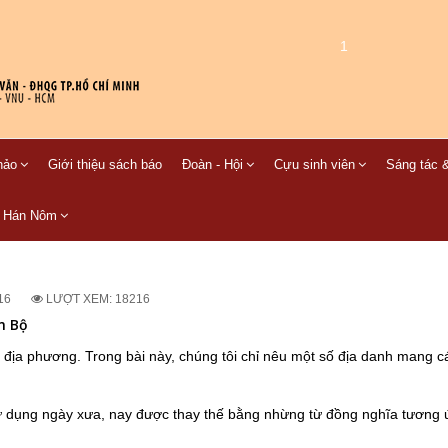
1
hảo
Giới thiệu sách báo
Đoàn - Hội
Cựu sinh viên
Sáng tác &
C Hán Nôm
16
LƯỢT XEM: 18216
m Bộ
 địa phương. Trong bài này, chúng tôi chỉ nêu một số địa danh mang cá
dụng ngày xưa, nay được thay thế bằng nhừng từ đồng nghĩa tương 