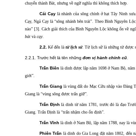
chuyển thành Bát, nhưng về ngữ nghĩa thì không thích hợp.
Cái Cạy
là
nhánh của sông chính ở hạt Tây Ninh xư
Cạy, Ngả Cạy là “sông nhánh bên trái”. Theo Bình Nguyên Lộ
nào” [3]. Cách giải thích của Bình Nguyên Lộc không ổn về ngữ
bát
và
cạy
.
2.2.
Kế đến là
từ lịch sử
. Từ lịch sử là những từ được 
2.2.1. Trước hết là tên những
đơn vị hành chính cũ
.
Trấn Biên
là dinh
được lập năm 1698 ở Nam Bộ, năm 18
giới”.
Trấn Giang
là vùng đất
do Mạc Cửu nhập vào Đàng Tro
Giang là “vùng sông được trấn giữ”.
Trấn Định
là dinh
từ năm 1781, trước đó là đạo Trườ
Giang. Trấn Định là “trấn nhậm cho ổn định”.
Trấn Vĩnh
là dinh
ở Nam Bộ, lập năm 1788, nay là vùn
Phiên Trấn
là dinh
do Gia Long đặt năm 1802, đến nă