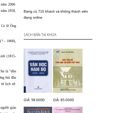
ỏ năm 2000.
 năm 1858,
Đang có 715 khách và không thành viên
đang online
. Có lẽ Ông
SÁCH BÁN TẠI KHOA
u
(? – 1868),
Linh
(1815-
Thủ
là “đồn
ởng thủ đầu
từ lịch sử.
GIÁ: 98.000Đ
GIÁ: 85.000Đ
 người giàu