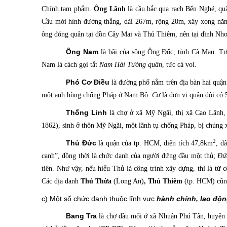
Chính tam phẩm.
Ông Lãnh
là cầu
bắc qua rạch Bến Nghé, quậ
Cầu mới hình đường thẳng, dài 267m, rộng 20m, xây xong nă
ông đóng quân tại đồn Cây Mai và Thủ Thiêm, nên tại đình Nhơ
Ông Nam
là bãi
của
sông
Ông Đốc, tỉnh Cà Mau. Tươ
Nam là cách gọi tắt
Nam Hải Tướng quân
, tức cá voi.
Phó Cơ Điều
là đường phố
nằm trên địa bàn hai quận
một anh hùng chống Pháp ở Nam Bộ.
Cơ
là đơn vị quân đội có 
Thống Linh
là chợ
ở xã Mỹ Ngãi, thị xã Cao Lãnh, 
1862), sinh ở thôn Mỹ Ngãi, một lãnh tụ chống Pháp, bị chúng 
2
Thủ Đức
là quận
của tp. HCM, diện tích 47,8km
, d
canh”, đồng thời là chức danh của người đứng đầu một thủ;
Đứ
tiên. Như vậy, nếu hiểu Thủ là công trình xây dựng, thì là từ 
Các địa danh
Thủ Thừa
(Long An)
, Thủ Thiêm
(tp. HCM) cũng
c) Một số chức danh thuộc lĩnh vực
hành chính, lao độ
Bang Tra
là chợ
đầu mối ở xã Nhuận Phú Tân, huyện M