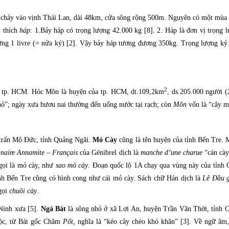
chảy vào vịnh Thái Lan, dài 48km, cửa sông rộng 500m. Nguyên có một mùa 
i thích
háp
: 1.Bảy háp có trọng lượng 42.000 kg [8]. 2. Háp là đơn vị trọng 
ừng 1 livre (= nửa ký) [2]. Vậy bảy háp tương đương 350kg. Trọng lượng kỷ 
2
 tp. HCM.
Hóc Môn là huyện của tp. HCM, dt.109,2km
, ds.205.000 người 
hỏ”; ngày xưa hươu nai thường đến uống nước tại rạch; còn
Môn
vốn là “cây m
 trấn Mộ Đức, tỉnh Quảng Ngãi.
Mỏ Cày
cũng là tên huyện của tỉnh Bến Tre.
nnaire Annamite – Français
của Génibrel dịch là
manche d’une charue
“cán cà
gọi là mỏ cày, như
sao mỏ cày
. Đoạn quốc lộ 1A chạy qua vùng này của tỉnh
h Bến Tre cũng có hình cong như cái mỏ cày. Sách chữ Hán dịch là
Lê Đầu 
gọi
chuôi cày
.
 Ninh xưa [5].
Ngả Bát
là sông nhỏ ở xã Lợi An, huyện Trần Văn Thời, tỉnh 
Lộc, từ Bát gốc Chăm
Pốt,
nghĩa là “kéo cây chèo khó khăn” [3]. Về ngữ âm,