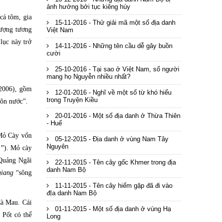
ảnh hưởng bởi tục kiêng húy
cá tôm, gia
15-11-2016 - Thử giải mã một số địa danh
lượng tương
Việt Nam
lục này trở
14-11-2016 - Những tên cầu dễ gây buồn
cười
25-10-2016 - Tại sao ở Việt Nam, số người
mang họ Nguyễn nhiều nhất?
(2006), gồm
12-01-2016 - Nghĩ về một số từ khó hiểu
trong Truyện Kiều
ôn nước”.
20-01-2016 - Một số địa danh ở Thừa Thiên
- Huế
 Mỏ Cày vốn
05-12-2015 - Địa danh ở vùng Nam Tây
Nguyên
y
”
). Mỏ cày
 Quảng Ngãi
22-11-2015 - Tên cây gốc Khmer trong địa
danh Nam Bộ
giang
“sông
11-11-2015 - Tên cây hiếm gặp đã đi vào
đỊa danh Nam Bộ
Cà Mau. Cái
01-11-2015 - Một số địa danh ở vùng Hạ
 Pốt có thể
Long