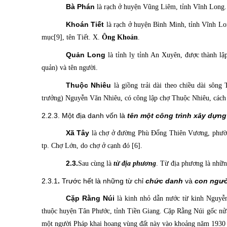
Bà Phán
là rạch ở huyện Vũng Liêm, tỉnh Vĩnh Long.
Khoán Tiết
là rạch ở huyện Bình Minh, tỉnh Vĩnh L
mục[9], tên Tiết. X.
Ông Khoán
.
Quản Long
là tỉnh lỵ
tỉnh An Xuyên, được thành lậ
quản) và tên người.
Thuộc Nhiêu
là giồng
trải dài theo chiều dài sông
trưởng) Nguyễn Văn Nhiêu, có công lập chợ Thuộc Nhiêu, cách
2.2.3. Một địa danh vốn là
tên một công trình xây dựng
Xã Tây
là chợ
ở đường Phù Đổng Thiên Vương, phường
tp. Chợ Lớn, do chợ ở cạnh đó [6].
2.3.
Sau cùng là
từ địa phương
. Từ địa phương là nhữn
2.3.1
.
Trước hết là những từ chỉ
chức danh
và
con ngườ
Cặp Rằng Núi
là kinh
nhỏ dẫn nước từ kinh Nguyễn
thuộc huyện Tân Phước, tỉnh Tiền Giang. Cặp Rằng Núi gốc nửa
một người Pháp khai hoang vùng đất này vào khoảng năm 1930 