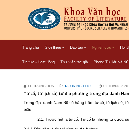
Trang chủ
Giới thiệu
Đào tạo
Nghiên cứu
Hội t
Tin tức - Hoạt động
Thư viện tác giả
Phòng Tư liệu và N
LÊ TRUNG HOA
NGÔN NGỮ HỌC
02 THÁNG 3 20
Từ cổ, từ lịch sử, từ địa phương trong địa danh Na
Trong địa danh Nam Bộ có hàng trăm từ cổ, từ lịch sử, từ
biểu.
2.1. Trước hết là từ cổ. Từ cổ là những từ được sử 