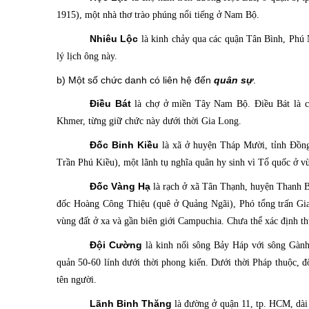
1915), một nhà thơ trào phúng nổi tiếng ở Nam Bộ.
Nhiêu Lộc
là kinh chảy qua các quận Tân Bình, Phú 
lý lịch ông này.
b) Một số chức danh có liên hệ đến
quân sự
.
Điều Bát
là chợ
ở miền Tây Nam Bộ. Điều Bát là ch
Khmer, từng giữ chức này dưới thời Gia Long.
Đốc Binh Kiều
là xã
ở huyện Tháp Mười, tỉnh Đồng
Trần Phú Kiều), một lãnh tụ nghĩa quân hy sinh vì Tổ quốc ở 
Đốc Vàng Hạ
là rạch
ở xã Tân Thạnh, huyện Thanh B
đốc Hoàng Công Thiệu (quê ở Quảng Ngãi), Phó tổng trấn Gi
vùng đất ở xa và gần biên giới Campuchia. Chưa thể xác định t
Đội Cường
là kinh
nối sông Bảy Háp với sông Gành
quản 50-60 lính dưới thời phong kiến. Dưới thời Pháp thuộc, độ
tên người.
Lãnh Binh Thăng
là đường ở quận 11, tp. HCM, dài