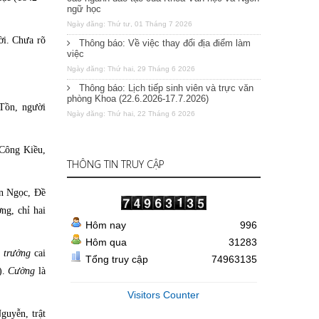
ngữ học
Ngày đăng: Thứ tư, 01 Tháng 7 2026
ời. Chưa rõ
Thông báo: Về việc thay đổi địa điểm làm
việc
Ngày đăng: Thứ hai, 29 Tháng 6 2026
Thông báo: Lịch tiếp sinh viên và trực văn
phòng Khoa (22.6.2026-17.7.2026)
Tồn, người
Ngày đăng: Thứ hai, 22 Tháng 6 2026
Công Kiều,
THÔNG TIN TRUY CẬP
ần Ngọc, Đề
ng, chỉ hai
Hôm nay
996
Hôm qua
31283
 trưởng
cai
Tổng truy cập
74963135
).
Cường
là
Visitors Counter
guyễn, trật