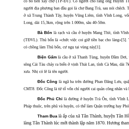
có bỏ tiền xây chợ (TP-ĐT). Có người cho rằng ông Huỳnh Trà
người địa phương ban đầu gọi là chợ Bang Trà, sau nói chệch. 
ở xã Trung Thành Tây, huyện Vũng Liêm, tỉnh Vĩnh Long, vốn 
Long, dài 15,3km, rộng trên 1.000m, sâu 40-50m.
Bà Bổn
là rạch và cầu ở huyện Mang Thít, tỉnh Vĩn
(TĐVL). Thủ bổn là «chức việc coi giữ tiền bạc cho làng»[5].
có chồng làm Thủ bổn, cư ngụ tại vùng này[1].
Biện Gẩm
là cầu ở xã Thanh Tùng, huyện Đầm Dơi, 
sông Cái Tàu chảy ra biển ở vịnh Thái Lan, tỉnh Cà Mau, dài 
xưa. Nhị có lẽ là tên người.
Đốc Công
là ngã ba
trên đường Phan Đăng Lưu, quận
CMT8. Đốc Công là từ tổ vốn chỉ người cai quản công nhân và 
Đốc Phủ Chỉ
là đường
ở huyện Trà Ôn, tỉnh Vĩnh 
Pháp thuộc, trên phủ và huyện, có thể làm Quận trưởng hay Phó
là ấp của xã Tân Thành, huyện Tân H
Tham Bua
làng Tân Thành lúc mới thành lập năm 1870. Hương tham 