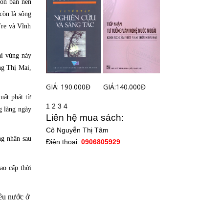
uôn bán nên
còn là sông
Tre và Vĩnh
ại vùng này
ng Thị Mai,
GIÁ: 190.000Đ
GIÁ:140.000Đ
xuất phát từ
1
2
3
4
g làng ngày
Liên hệ mua sách:
Cô Nguyễn Thị Tâm
ng nhân sau
Điện thoại:
0906805929
ao cấp thời
yêu nước ở