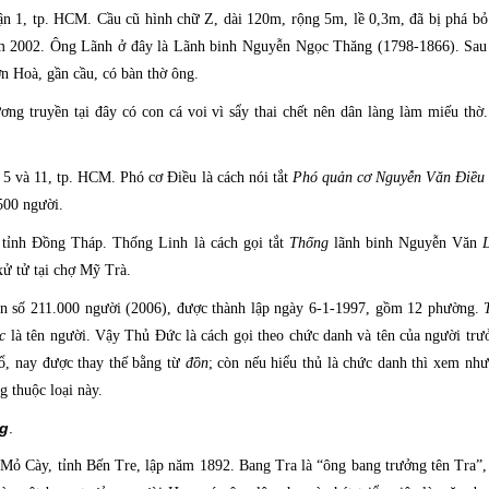
n 1, tp. HCM. Cầu cũ hình chữ Z, dài 120m, rộng 5m, lề 0,3m, đã bị phá b
m 2002. Ông Lãnh ở đây là Lãnh binh Nguyễn Ngọc Thăng (1798-1866). Sau
n Hoà, gần cầu, có bàn thờ ông.
ng truyền tại đây có con cá voi vì sẩy thai chết nên dân làng làm miếu thờ
 5 và 11, tp. HCM. Phó cơ Điều là cách nói tắt
Phó quản cơ Nguyễn Văn Điề
500 người.
tỉnh Đồng Tháp. Thống Linh là cách gọi tắt
Thống
lãnh binh Nguyễn Văn
xử tử tại chợ Mỹ Trà.
ân số 211.000 người (2006), được thành lập ngày 6-1-1997, gồm 12 phường.
c
là tên người. Vậy Thủ Đức là cách gọi theo chức danh và tên của người trư
cổ, nay được thay thế bằng từ
đồn
; còn nếu hiểu thủ là chức danh thì xem như 
 thuộc loại này.
ng
.
ỏ Cày, tỉnh Bến Tre, lập năm 1892. Bang Tra là “ông bang trưởng tên Tra”,