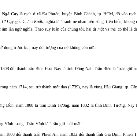
a.
Ngả Cạy
là rạch ở xã Đa Phước, huyện Bình Chánh, tp. HCM, đổ vào rạch
c, từ Cạy gốc Chăm
Kuắk
, nghĩa là “tránh né nhau trên sông, trên biển, không
 âm lẫn ngữ nghĩa. Theo suy luận của chúng tôi, hai từ
mặt
và
trái
có thể là d
sử dụng trước kia, nay đối tượng của nó không còn nữa.
08 đổi thành trấn Biên Hoà. Nay là tỉnh Đồng Nai. Trấn Biên là “trấn giữ nơ
ng năm 1714, sau trở thành một đạo (1739), nay là vùng Hậu Giang, tp. Cầ
ng Đồn, năm 1808 là trấn Định Tường, năm 1832 là tỉnh Định Tường. Nay l
g Vĩnh Long. Trấn Vĩnh là “trấn giữ mãi mãi”.
m 1808 đổi thành trấn Phiên An, năm 1832 đổi thành tỉnh Gia Định. Phiên T