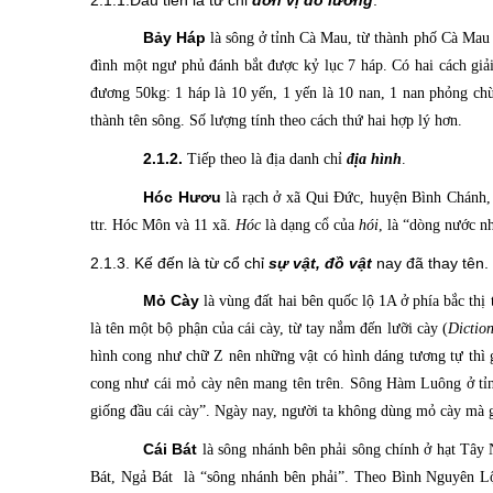
2.1.1.Đầu tiên là từ chỉ
đơn vị đo lường
.
Bảy Háp
là sông
ở tỉnh Cà Mau, từ thành phố Cà Mau 
đình một ngư phủ đánh bắt được kỷ lục 7 háp. Có hai cách giả
đương 50kg: 1 háp là 10 yến, 1 yến là 10 nan, 1 nan phỏng ch
thành tên sông. Số lượng tính theo cách thứ hai hợp lý hơn.
2.1.2.
Tiếp theo là địa danh chỉ
địa hình
.
Hóc Hươu
là rạch
ở xã Qui Đức, huyện Bình Chánh,
ttr. Hóc Môn và 11 xã.
Hóc
là dạng cổ của
hói
, là “dòng nước n
2.1.3. Kế đến là từ cổ chỉ
sự vật, đồ vật
nay đã thay tên.
Mỏ Cày
là vùng đất
hai bên quốc lộ 1A ở phía bắc thị
là tên một bộ phận của cái cày, từ tay nắm đến lưỡi cày (
Dictio
hình cong như chữ Z nên những vật có hình dáng tương tự thì 
cong như cái mỏ cày nên mang tên trên. Sông Hàm Luông ở tỉn
giống đầu cái cày”. Ngày nay, người ta không dùng mỏ cày mà 
Cái Bát
là sông
nhánh bên phải sông chính ở hạt Tây
Bát, Ngả Bát là “sông nhánh bên phải”. Theo Bình Nguyên 