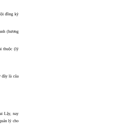
Hội đồng kỳ
danh (hương
i thuộc (lý
 đây là của
i Lậy, nay
quản lý cho