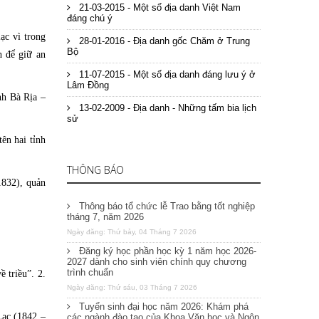
21-03-2015 - Một số địa danh Việt Nam
đáng chú ý
ạc vì trong
28-01-2016 - Địa danh gốc Chăm ở Trung
Bộ
h để giữ an
11-07-2015 - Một số địa danh đáng lưu ý ở
Lâm Đồng
nh Bà Rịa –
13-02-2009 - Địa danh - Những tấm bia lịch
sử
ên hai tỉnh
THÔNG BÁO
1832), quản
Thông báo tổ chức lễ Trao bằng tốt nghiệp
tháng 7, năm 2026
Ngày đăng: Thứ bảy, 04 Tháng 7 2026
Đăng ký học phần học kỳ 1 năm học 2026-
2027 dành cho sinh viên chính quy chương
trình chuẩn
 triều”. 2.
Ngày đăng: Thứ sáu, 03 Tháng 7 2026
Tuyển sinh đại học năm 2026: Khám phá
Lạc (1842 –
các ngành đào tạo của Khoa Văn học và Ngôn