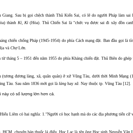
 Giang.
Sau bị gọi chệch thành Thủ Kiến Sai, có lẽ do người Pháp làm sai l
òa) thành
Kí, Kì
(Hòa). Thủ Chiến Sai là “chức vụ được sai đi xây đồn can
áng chiến chống Pháp (1945-1954) do phía Cách mạng đặt. Ban đầu gọi là tỉ
ịa và
Chợ
Lớn.
từ tháng 5 – 1951 đến năm 1955 do phía Kháng chiến đặt. Thủ Biên do ghép t
ền
(tương đương làng, xã, quân quản) ở xứ Vũng Tàu, dưới thời Minh Mạng (
Vũng Tàu. Sau năm 1836 mới gọi là
làng
hay
xã
. Nay thuộc tp. Vũng Tàu [12].
 này có số lượng lớn hơn cả.
iếu Liêm có hai nghĩa: 1.“Người có học hạnh mà do các địa phương tiến cử về
p. HCM, chuyên bán thuốc lá điếu. Học Lạc là tên ông Học sinh Nguyễn Văn 