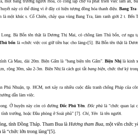
, một bang trưởng người Hoa, có công lập chợ và phát triển việc làm ăn, b
Thuyết này có thể đúng vì ở đây có hiện tượng đồng hóa thanh điệu.
Bang Tra
là một khúc s. Cổ Chiên, chảy qua vùng Bang Tra, làm ranh giới 2 t. Bến 
h Long. Bà Bổn tên thật là Dương Thị Mai, có chồng làm Thủ bổn, cư ngụ t
Thủ bổn
là «chức việc coi giữ tiền bạc cho làng»[5]. Bà Bổn tên thật là Dươ
tỉnh Cà Mau, dài 20m. Biện Gấm là “bang biện tên Gấm”.
Biện Nhị
là kinh 
7km, rộng
30m, sâu 2-3m
. Biện Nhị:là cách gọi tắt
bang biện
, chức thư ký tron
 Phú Nhuận, tp. HCM, nơi xảy ra nhiều cuộc đấu tranh chống Pháp của cô
hướng dẫn làm việc.
Long. Ở huyện này còn có đường
Đốc
Phủ Yên
.
Đốc phủ
là “chức quan lại c
 tỉnh trưởng, hoặc Đầu phòng ở Soái phủ” [7].
Chỉ, Yên
là tên người.
ồng, tỉnh Đồng Tháp. Tham Bua là
Hương tham Bua
, một viên chức 
là “chức lớn trong làng”[5].