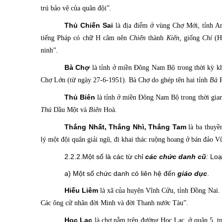
trú bảo vệ của quân đội”.
Thủ Chiến Sai
là địa điểm
ở vùng Ch
ợ Mới, t
ỉnh
An
tiếng Pháp có chữ H câm nên
Chiến
thành
Kiến,
giống
Chí
(H
ninh”.
Bà Chợ
là tỉnh
ở miền Đông Nam Bộ trong thời kỳ kh
Chợ Lớn (từ ngày 27-6-1951). Bà Chợ do ghép tên hai tỉnh
Bà
R
Thủ Biên
là tỉnh
ở miền Đông Nam Bộ trong thời gian 
Thủ
Dầu Một và
Biên
Hoà.
Thắng Nhất,
Thắng Nhì, Thắng Tam
là ba thuy
lý một đội quân giải ngũ, đi khai thác ruộng hoang ở bán đảo 
2.2.2.Một số là các từ chỉ
các chức danh cũ
:
Loại
a) Một số chức danh có liên hệ đến
giáo dục
.
Hiếu Liêm
là xã
của huyện Vĩnh Cửu, tỉnh Đồng Nai. H
Các ông cử nhân đời Minh và đời Thanh nước Tàu”.
Học Lạc
là chợ nằm trên đường Học Lac, ở quận 5, t