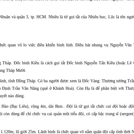
Nhuận và quận 3, tp. HCM. Nhiêu là từ gọi tắt của Nhiêu học, Lộc là tên ngư
ức quan võ lo việc điều khiển binh lính. Điều bát nhung vụ Nguyễn Văn 
 Tháp. Đốc binh Kiều là cách gọi tắt Đốc binh Nguyễn Tấn Kiều (hoặc Lê 
vùng Tháp Mười.
ình, tỉnh Đồng Tháp. Có ba người được xem là Đốc Vàng: Thượng tướng Tr
a Định Trần Văn Năng (quê ở Khánh Hoà). Còn Hạ là để phân biệt với Thượ
huyết nào đúng.
 Hào (Bạc Liêu), rộng 4m, dài 8km..
Đội
là từ gọi tắt chức
cai đội
hoặc
đội
i còn dùng để chỉ chức vụ cai quản một tiểu đội, có cấp bậc trung sĩ (sergent
 1.120m, lộ giới 25m. Lãnh binh là chức quan võ nắm quân đội cấp tỉnh thời N