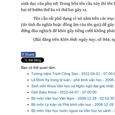
sinh dục của phụ nữ.
Trong
bốn tên cầu này thì tên
hai từ bướm thứ ba và thứ hai gây ra.
Tên cầu rất phổ dụng vì nó nằm trên các trục
(do tính đa nghĩa hoặc đồng âm của tên gọi) dễ gây
đừng đùa nghịch để khỏi gây tiếng cười không phải 
(Bài đăng trên
Kiến thức ngày nay
, số 944, 
f
Share
Bạn có thể quan tâm:
Tưởng niệm Trịnh Công Sơn
-
2011-04-01 - 07:00:
Lê Đình Kỵ trong lý luận - phê bình văn học
-
2008-
Sinh viên Khoa Văn học và Ngôn ngữ đạt giải nhất .
Giới thiệu Khoa
-
2012-04-07 - 07:00:00
Bộ môn Văn học Việt Nam
-
2008-12-28 - 02:54:30
Bộ môn Lý luận và Phê bình văn học
-
2008-12-28 
Bộ môn Văn học nước ngoài và Văn học so sánh
-