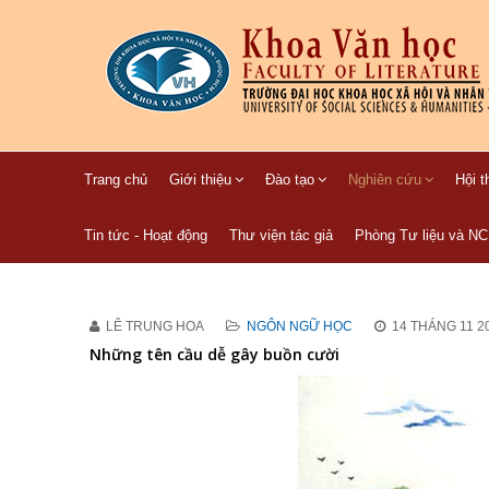
Trang chủ
Giới thiệu
Đào tạo
Nghiên cứu
Hội t
Tin tức - Hoạt động
Thư viện tác giả
Phòng Tư liệu và N
LÊ TRUNG HOA
NGÔN NGỮ HỌC
14 THÁNG 11 2
Những tên cầu dễ gây buồn cười