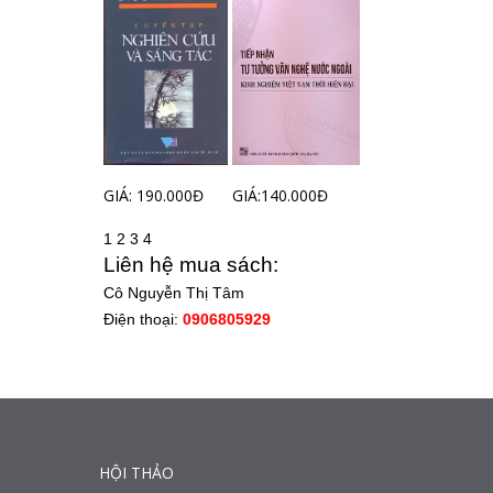
GIÁ: 190.000Đ
GIÁ:140.000Đ
1
2
3
4
Liên hệ mua sách:
Cô Nguyễn Thị Tâm
Điện thoại:
0906805929
HỘI THẢO