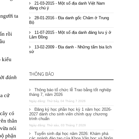
21-03-2015 - Một số địa danh Việt Nam
đáng chú ý
 người ta
28-01-2016 - Địa danh gốc Chăm ở Trung
Bộ
11-07-2015 - Một số địa danh đáng lưu ý ở
ẩn rồi
Lâm Đồng
cầu
13-02-2009 - Địa danh - Những tấm bia lịch
sử
 kiểu
THÔNG BÁO
rời đánh
Thông báo tổ chức lễ Trao bằng tốt nghiệp
tháng 7, năm 2026
a cứ
Ngày đăng: Thứ bảy, 04 Tháng 7 2026
Đăng ký học phần học kỳ 1 năm học 2026-
 cây có
2027 dành cho sinh viên chính quy chương
trình chuẩn
rên thân
Ngày đăng: Thứ sáu, 03 Tháng 7 2026
 vừa nói
Tuyển sinh đại học năm 2026: Khám phá
 bộ phận
các ngành đào tạo của Khoa Văn học và Ngôn