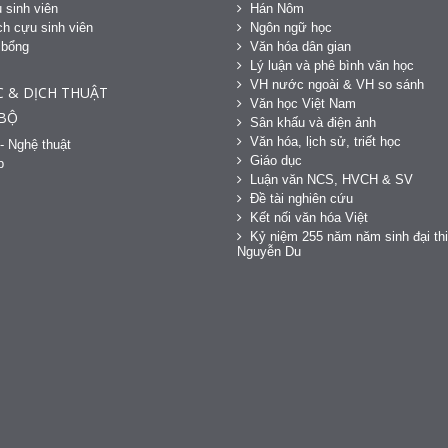
 sinh viên
Hán Nôm
h cựu sinh viên
Ngôn ngữ học
 bổng
Văn hóa dân gian
h
Lý luận và phê bình văn học
VH nước ngoài & VH so sánh
C & DỊCH THUẬT
Văn học Việt Nam
 BỘ
Sân khấu và điện ảnh
Văn hóa, lịch sử, triết học
- Nghệ thuật
Giáo dục
p
Luận văn NCS, HVCH & SV
Đề tài nghiên cứu
Kết nối văn hóa Việt
Kỷ niệm 255 năm năm sinh đại thi
Nguyễn Du